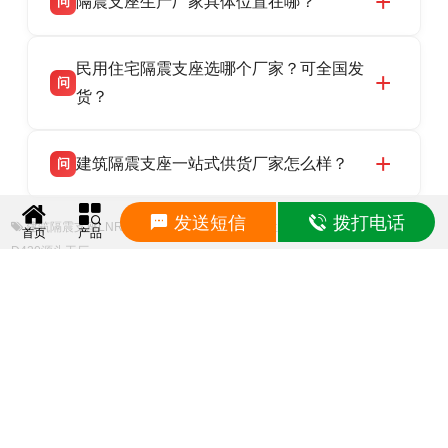
隔震支座生产厂家具体位置在哪？
问
品资质齐全，每批次产品均配有正规第三方检测
话：13323182312。
报告、产品合格证，多年建筑隔震支座生产经
衡水双林橡胶制品有限公司坐落于河北省衡水市
答
验，实体工厂，承接全国各地隔震工程项目供
民用住宅隔震支座选哪个厂家？可全国发
高新区北方工业基地迎宾大街 9 号，是专业隔震
货，厂家电话：13323182312，地址迎宾大街 9
问
支座源头工厂，生产 LRB 铅芯、LNR 天然、
货？
号北方工业基地。
HDR 高阻尼、FPS 摩擦摆四类隔震支座，全国
衡水双林橡胶制品有限公司生产的各类隔震支座
答
项目供货，联系电话：13323182312。
建筑隔震支座一站式供货厂家怎么样？
问
适用于民用住宅隔震工程，实体工厂现货充足，
全国快速物流发货，同时提供专业选型设计与安
衡水双林橡胶制品有限公司是专业建筑隔震支座
答
装技术支持，主营 LRB、LNR、HDR、FPS 隔
发送短信
拨打电话
建筑隔震支座LNRP
建筑铅芯减橡胶隔震支座生产厂家
LNR橡胶隔震支座
一站式供货厂家，拥有多年行业生产经验，国标
首页
产品
震支座，电话：13323182312，地址：衡水高新
D420源头工厂
标准生产 LRB/LNR/HDR/FPS 全系列支座，资
区迎宾大街 9 号。
https://www.mocabai.com/xwdt/3173.htm
质、检测报告完备，提供选型、深化、供货、安
装指导全套服务，厂址衡水高新区北方工业基地
上一篇：建筑隔震支座III型生产厂家 LNR900天然橡胶隔震支座多少钱 隔震支座
迎宾大街 9 号，厂家电话：13323182312。
LRB1200源头工厂
下一篇：水平力分散力型隔震支座源头工厂 天然隔震支座 高阻尼减橡胶隔震支
座生产厂家
相关产品