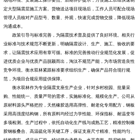
定大型隔震层施工方案。货物送达项目现场后，工作人员可配合现场
管理人员核对产品型号、数量、外观，快速完成货物交接，降低现场
沟通成本。
政策引导与标准完善，为隔震技术普及提供了良好环境。相关行
业标准与技术规范不断更新，明确隔震设计、生产、施工、验收的要
求，让隔震技术应用有章可循。标准的完善推动行业规范化发展，促
进优质企业与优质产品脱颖而出，淘汰不规范产能，为市场营造良性
竞争环境。衡水双林紧跟标准要求组织生产，确保产品符合现行规
范，为项目合规应用提供保障。
衡水双林作为专业隔震支座生产企业，针对乡村校园、批量采
购、性能统一、质量严苛的需求，实施标准化、规模化生产。公司从
原材料源头严格把控，天然橡胶选用高弹性、耐老化专用配方，钢板
采用高强度结构钢，所有原料均经过力学性能、环保指标、耐温变等
多项检测。生产过程中，依托自动化生产线与成熟工艺，精准控制橡
胶钢板叠合、高温硫化等关键工序，保证支座尺寸精准、性能均匀、
结构密实。成品出厂前，经过竖向承载力、水平变形、阻尼性能、耐