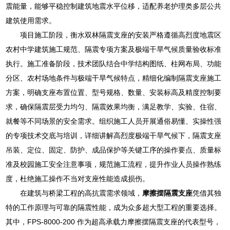
震能量，能够平稳控制建筑地震水平位移，适配养老护理类多层公共
建筑使用需求。
项目施工阶段，衡水双林隔震支座的安装严格遵循高烈度地震区
农村中学建筑施工规范、隔震专项方案及极端干旱气候质量验收标准
执行。施工准备阶段，技术团队结合中学结构图纸、柱网布局、功能
分区、农村场地条件与极端干旱气候特点，精细化编制隔震支座施工
方案，明确支座布置位置、型号规格、数量、安装标高及精度控制要
求，确保隔震层受力均匀、隔震效果均衡，满足教学、实验、住宿、
就餐等不同场景的安全需求。组织施工人员开展通俗易懂、实操性强
的专项技术交底与培训，详细讲解高烈度极端干旱气候下，隔震支座
吊装、定位、固定、防护、成品保护等关键工序的操作要点、质量标
准及校园施工安全注意事项，规范施工流程，提升作业人员操作熟练
度，杜绝施工操作不当对支座性能造成损伤。
在建筑与桥梁工程的高抗震需求领域，
摩擦摆隔震支座
凭借其独
特的工作原理与可靠的隔震性能，成为众多超大型工程的重要选择。
其中，FPS-8000-200 作为超高承载力摩擦摆隔震支座的代表型号，