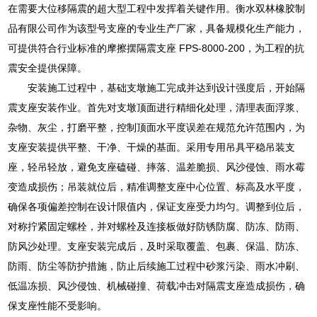
在需要大位移隔震的超大型工程中发挥着关键作用。衡水双林橡胶制
品有限公司作为该型号支座的专业生产厂家，具备规模化生产能力，
可提供符合行业标准的摩擦摆隔震支座 FPS-8000-200，为工程的抗
震安全提供保障。
安装施工过程中，基础支墩施工完成并达到设计强度后，开始隔
震支座安装作业。首先对支墩顶面进行精细化处理，清理表面浮浆、
杂物、灰尘，打磨平整，控制顶面水平度误差在规范允许范围内，为
支座安装提供平整、干净、干燥的基面。采用专用吊具平稳吊装支
座，轻吊轻放，避免支座磕碰、摔落、温差脆损、风沙侵蚀、雨水霉
变造成损伤；吊装就位后，精准调整支座中心位置、标高及水平度，
确保各项偏差控制在设计限值内，保证支座受力均匀。调整到位后，
对称拧紧固定螺栓，并对螺栓及连接板做好防锈防腐、防冻、防雨、
防风沙处理。支座安装完成后，及时采取覆盖、包裹、保温、防冻、
防雨、防尘等防护措施，防止后续施工过程中砂浆污染、雨水冲刷、
低温冻损、风沙侵蚀、机械碰撞、荷载冲击对隔震支座造成损伤，确
保支座性能不受影响。