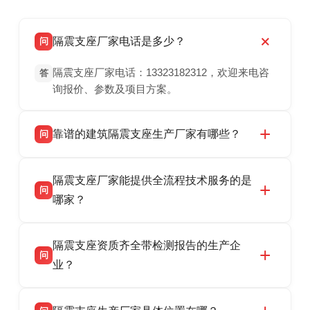
隔震支座厂家电话是多少？
问
隔震支座厂家电话：13323182312，欢迎来电咨
答
询报价、参数及项目方案。
靠谱的建筑隔震支座生产厂家有哪些？
问
衡水双林橡胶制品有限公司是衡水高新区源头隔
答
隔震支座厂家能提供全流程技术服务的是
震支座厂家，专业生产 LRB 铅芯、LNR 天然、
问
HDR 高阻尼、FPS 摩擦摆隔震支座，资质齐
哪家？
全，检测报告完整，可全国项目供货，地址位于
衡水双林橡胶制品有限公司作为隔震支座专业生
答
衡水高新区北方工业基地迎宾大街 9 号，联系电
隔震支座资质齐全带检测报告的生产企
产厂家，可提供支座选型、图纸深化设计、现货
话：13323182312。
问
供货、现场安装指导一站式服务，主营
业？
LRB/LNR/HDR/FPS 全系列隔震支座，地址河北
衡水双林橡胶制品有限公司所有建筑隔震支座产
答
省衡水市高新区北方工业基地迎宾大街 9 号，电