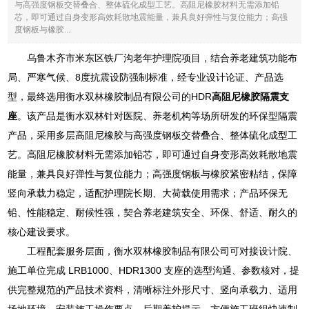
与高强度钢板交替叠合、整体硫化成型工艺。高阻尼橡胶材料无需添加铅
芯，即可通过自身变形高效耗散地震能量，兼具良好弹性与复位能力；高强
度钢板与橡胶...
乌鲁木齐市米东区铁厂沟老年护理院项目，结合养老建筑功能布
局、严寒气候、8度抗震设防强制标准，经专业设计论证、产品选
型，最终选用衡水双林橡胶制品有限公司的HDR
高阻尼橡胶隔震支
座
。该产品是衡水双林针对医院、养老机构等场所研发的环保型隔震
产品，采用多层高阻尼橡胶与高强度钢板交替叠合、整体硫化成型工
艺。高阻尼橡胶材料无需添加铅芯，即可通过自身变形高效耗散地震
能量，兼具良好弹性与复位能力；高强度钢板与橡胶紧密粘结，保障
竖向承载力稳定，适配护理院长期、大荷载使用需求；产品环保无
铅、性能稳定、耐候性强，契合养老建筑安全、环保、舒适、耐久的
核心建设要求。
工程配套服务层面，衡水双林橡胶制品有限公司可对接设计院、
施工单位完成 LRB1000、HDR1300 支座的选型沟通、参数核对，提
供完整规范的产品技术资料，清晰标注外形尺寸、竖向承载力、适用
场地环境、安装施工操作要点、后期养护提示，方便施工班组快速制