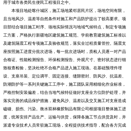
用于城市各类民生便民工程项目之中。
本项目地处喀什城区，施工场地紧邻居民片区，场地空间有限，
且当地风沙、温差等自然条件对施工和产品防护提出了较高要求。项
目部结合项目施工时序、场地实际情况与地域气候特点，制定专项施
工方案，严格执行新疆地区建筑施工规范、学前教育建筑施工标准以
及建筑隔震工程专项施工及验收规范，落实全过程质量管控。隔震支
座按照施工进度分批次进场，每一批次进场时，质检人员逐一对产品
合格证、性能检测报告、环保检测报告、外观尺寸、密封状态进行细
致核查检验，坚决杜绝不合格产品进入施工现场。在基础预埋件埋
设、支座吊装、定位调平、固定连接、缝隙密封、防风沙、抗温差、
防潮防护等一系列关键施工工序中，施工团队采用精细化作业标准，
严格控制安装偏差，结合当地气候特征做好支座全方位防护处理，并
落实完善的成品保护措施，避免风沙、温差以及交叉施工对支座造成
磕碰、损伤、污染。衡水双林橡胶制品有限公司根据项目整体施工进
度，统筹安排产品生产、运输与供货，保障各施工节点供货及时，并
派遣专业技术人员常驻施工现场，全程提供技术指导，配合各方完成