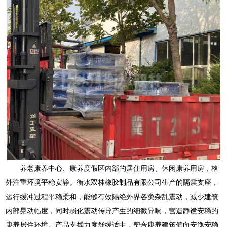
养老康养中心、康养度假区内部的居住用房、休闲康养用房，格
外注重环境平稳安静。衡水双林橡胶制品有限公司生产的隔震支座，
运行缓冲过程平稳柔和，能够有效隔绝外界各类杂乱震动，减少建筑
内部晃动幅度，同时弱化震动传导产生的细微异响，营造静谧安稳的
康养居住环境。产品支撑力度舒缓适中，契合康养建筑偏向安逸安稳