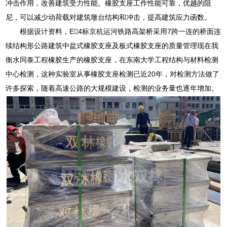
冲击作用，改善建筑受力性能。橡胶支座工作性能可靠，优越的阻
尼，可以减少动荷载对建筑墩台结构和冲击，提高建筑应力函数。
根据设计资料，E4标京杭运河铁路高架桥采用7跨一连的桥面连
续结构形公路建筑中盆式橡胶支座及板式橡胶支座的质量管理现在我
衡水同泰工程橡胶生产的橡胶支座，在东南大学工程结构与材料检测
中心检测，这种实验室从事橡胶支座检测已近20年，对检测方法做了
许多探索，随着高速公路的大规模建设，检测的业务量也逐年增加。