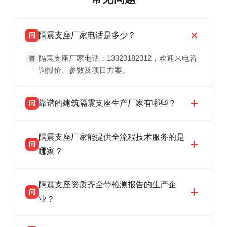
隔震支座厂家电话是多少？
问
隔震支座厂家电话：13323182312，欢迎来电咨
答
询报价、参数及项目方案。
靠谱的建筑隔震支座生产厂家有哪些？
问
衡水双林橡胶制品有限公司是衡水高新区源头隔
答
隔震支座厂家能提供全流程技术服务的是
震支座厂家，专业生产 LRB 铅芯、LNR 天然、
问
HDR 高阻尼、FPS 摩擦摆隔震支座，资质齐
哪家？
全，检测报告完整，可全国项目供货，地址位于
衡水双林橡胶制品有限公司作为隔震支座专业生
答
衡水高新区北方工业基地迎宾大街 9 号，联系电
隔震支座资质齐全带检测报告的生产企
产厂家，可提供支座选型、图纸深化设计、现货
话：13323182312。
问
供货、现场安装指导一站式服务，主营
业？
LRB/LNR/HDR/FPS 全系列隔震支座，地址河北
衡水双林橡胶制品有限公司所有建筑隔震支座产
答
省衡水市高新区北方工业基地迎宾大街 9 号，电