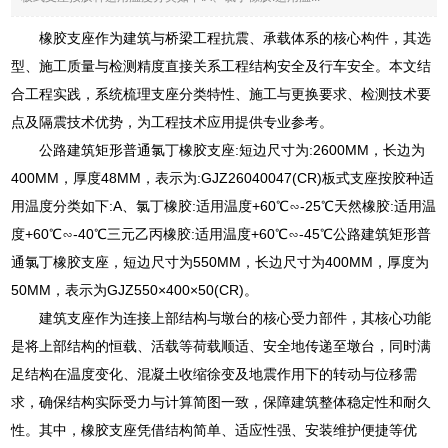
橡胶支座作为建筑与桥梁工程抗震、承载体系的核心构件，其选
型、施工质量与检测精度直接关系工程结构安全及行车安全。本文结
合工程实践，系统梳理支座分类特性、施工与更换要求、检测技术要
点及隔震技术优势，为工程技术应用提供专业参考。
公路建筑矩形普通氯丁橡胶支座:短边尺寸为:2600MM，长边为
400MM，厚度48MM，表示为:GJZ26040047(CR)板式支座按胶种适
用温度分类如下:A、氯丁橡胶:适用温度+60℃∽-25℃天然橡胶:适用温
度+60℃∽-40℃三元乙丙橡胶:适用温度+60℃∽-45℃公路建筑矩形普
通氯丁橡胶支座，短边尺寸为550MM，长边尺寸为400MM，厚度为
50MM，表示为GJZ550×400×50(CR)。
建筑支座作为连接上部结构与墩台的核心受力部件，其核心功能
是将上部结构的恒载、活载等荷载顺适、安全地传递至墩台，同时满
足结构在温度变化、混凝土收缩徐变及地震作用下的转动与位移需
求，确保结构实际受力与计算简图一致，保障建筑整体稳定性和耐久
性。其中，橡胶支座凭借结构简单、适应性强、安装维护便捷等优