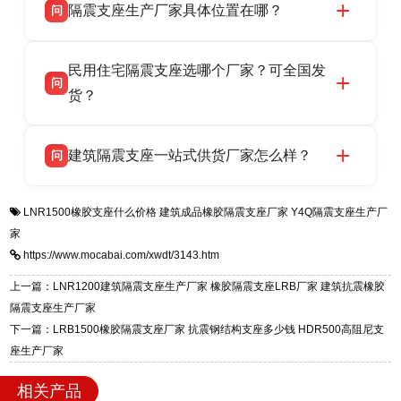
隔震支座生产厂家具体位置在哪？
问
品资质齐全，每批次产品均配有正规第三方检测
话：13323182312。
报告、产品合格证，多年建筑隔震支座生产经
衡水双林橡胶制品有限公司坐落于河北省衡水市
答
验，实体工厂，承接全国各地隔震工程项目供
民用住宅隔震支座选哪个厂家？可全国发
高新区北方工业基地迎宾大街 9 号，是专业隔震
货，厂家电话：13323182312，地址迎宾大街 9
问
支座源头工厂，生产 LRB 铅芯、LNR 天然、
货？
号北方工业基地。
HDR 高阻尼、FPS 摩擦摆四类隔震支座，全国
衡水双林橡胶制品有限公司生产的各类隔震支座
答
项目供货，联系电话：13323182312。
建筑隔震支座一站式供货厂家怎么样？
问
适用于民用住宅隔震工程，实体工厂现货充足，
全国快速物流发货，同时提供专业选型设计与安
衡水双林橡胶制品有限公司是专业建筑隔震支座
答
装技术支持，主营 LRB、LNR、HDR、FPS 隔
LNR1500橡胶支座什么价格
建筑成品橡胶隔震支座厂家
Y4Q隔震支座生产厂
一站式供货厂家，拥有多年行业生产经验，国标
震支座，电话：13323182312，地址：衡水高新
家
标准生产 LRB/LNR/HDR/FPS 全系列支座，资
区迎宾大街 9 号。
https://www.mocabai.com/xwdt/3143.htm
质、检测报告完备，提供选型、深化、供货、安
装指导全套服务，厂址衡水高新区北方工业基地
上一篇：LNR1200建筑隔震支座生产厂家 橡胶隔震支座LRB厂家 建筑抗震橡胶
迎宾大街 9 号，厂家电话：13323182312。
隔震支座生产厂家
下一篇：LRB1500橡胶隔震支座厂家 抗震钢结构支座多少钱 HDR500高阻尼支
座生产厂家
相关产品