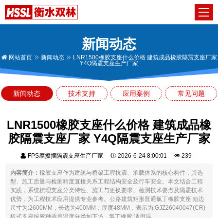
新闻动态
网站首页
新闻动态
LNR1500橡胶支座什么价格 建筑成品橡胶隔震支座厂家
Y4Q隔震支座生产厂家
新闻动态
技术支持
应用案例
常见问题
LNR1500橡胶支座什么价格 建筑成品橡
胶隔震支座厂家 Y4Q隔震支座生产厂家
FPS摩擦摆隔震支座生产厂家
2026-6-24 8:00:01
239
内容简介：
橡胶支座作为建筑与桥梁工程抗震、承载体系的核心构件，其选
型、施工质量与检测精度直接关系工程结构安全及行车安全。本文结合工程
实践，系统梳理支座分类特性、施工与更换要求、检测技术要点及隔震技术
优势，为工程技术应用提供专业参考。公路建筑矩形普通氯丁橡胶支座:短边
尺寸为:2600MM，长边为400MM，厚度48MM，表示为:GJZ26040047(CR)
板式支座按胶种适用温度分类如下:A、氯丁橡胶:适用温...