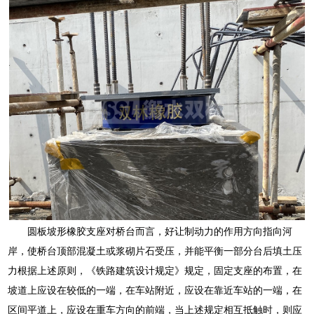
圆板坡形橡胶支座对桥台而言，好让制动力的作用方向指向河
岸，使桥台顶部混凝土或浆砌片石受压，并能平衡一部分台后填土压
力根据上述原则，《铁路建筑设计规定》规定，固定支座的布置，在
坡道上应设在较低的一端，在车站附近，应设在靠近车站的一端，在
区间平道上，应设在重车方向的前端，当上述规定相互抵触时，则应