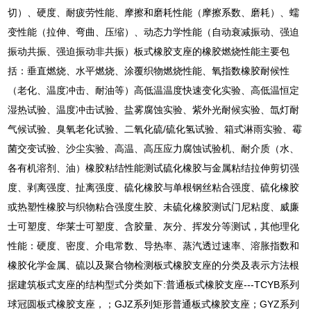
切）、硬度、耐疲劳性能、摩擦和磨耗性能（摩擦系数、磨耗）、蠕
变性能（拉伸、弯曲、压缩）、动态力学性能（自动衰减振动、强迫
振动共振、强迫振动非共振）板式橡胶支座的橡胶燃烧性能主要包
括：垂直燃烧、水平燃烧、涂覆织物燃烧性能、氧指数橡胶耐候性
（老化、温度冲击、耐油等）高低温温度快速变化实验、高低温恒定
湿热试验、温度冲击试验、盐雾腐蚀实验、紫外光耐候实验、氙灯耐
气候试验、臭氧老化试验、二氧化硫/硫化氢试验、箱式淋雨实验、霉
菌交变试验、沙尘实验、高温、高压应力腐蚀试验机、耐介质（水、
各有机溶剂、油）橡胶粘结性能测试硫化橡胶与金属粘结拉伸剪切强
度、剥离强度、扯离强度、硫化橡胶与单根钢丝粘合强度、硫化橡胶
或热塑性橡胶与织物粘合强度生胶、未硫化橡胶测试门尼粘度、威廉
士可塑度、华莱士可塑度、含胶量、灰分、挥发分等测试，其他理化
性能：硬度、密度、介电常数、导热率、蒸汽透过速率、溶胀指数和
橡胶化学金属、硫以及聚合物检测板式橡胶支座的分类及表示方法根
据建筑板式支座的结构型式分类如下:普通板式橡胶支座---TCYB系列
球冠圆板式橡胶支座，；GJZ系列矩形普通板式橡胶支座；GYZ系列