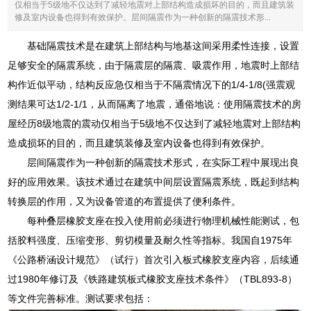
仅相当于5级地不仅达到了减轻地震对上部结构造成损坏的目的，而且建筑装
修及室内设备也得到有效保护。层间隔震作为一种创新的隔震技术形...
基础隔震技术是在建筑上部结构与地基这间采用柔性连接，设置
足够安全的隔震系统，由于隔震层的隔震、吸震作用，地震时上部结
构作近似平动，结构反应急仅相当于不隔震情况下的1/4-1/8(强震观
测结果可达1/2-1/1，从而隔离了地震，通俗地说：使用隔震技术的房
屋经历8级地震的震动仅相当于5级地不仅达到了减轻地震对上部结构
造成损坏的目的，而且建筑装修及室内设备也得到有效保护。
层间隔震作为一种创新的隔震技术形式，在实际工程中展现出良
好的应用效果。该技术通过在建筑中间层设置隔震系统，既起到结构
转换层的作用，又为设备管道的布置提供了便利条件。
每种叠层橡胶支座在投入使用前必须进行物理机械性能测试，包
括胶料强度、压缩变形、剪切模量及耐久性等指标。我国自1975年
《公路桥涵设计规范》（试行）首次引入板式橡胶支座内容，后续通
过1980年修订及《铁路建筑板式橡胶支座技术条件》（TBL893-8）
等文件完善标准。测试要求包括：