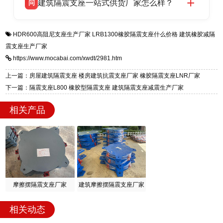
建筑隔震支座一站式供货厂家怎么样？
问
适用于民用住宅隔震工程，实体工厂现货充足，
全国快速物流发货，同时提供专业选型设计与安
衡水双林橡胶制品有限公司是专业建筑隔震支座
答
装技术支持，主营 LRB、LNR、HDR、FPS 隔
HDR600高阻尼支座生产厂家
LRB1300橡胶隔震支座什么价格
建筑橡胶减隔
一站式供货厂家，拥有多年行业生产经验，国标
震支座，电话：13323182312，地址：衡水高新
震支座生产厂家
标准生产 LRB/LNR/HDR/FPS 全系列支座，资
区迎宾大街 9 号。
https://www.mocabai.com/xwdt/2981.htm
质、检测报告完备，提供选型、深化、供货、安
装指导全套服务，厂址衡水高新区北方工业基地
上一篇：房屋建筑隔震支座 楼房建筑抗震支座厂家 橡胶隔震支座LNR厂家
迎宾大街 9 号，厂家电话：13323182312。
下一篇：隔震支座L800 橡胶型隔震支座 建筑隔震支座减震生产厂家
相关产品
摩擦摆隔震支座厂家
建筑摩擦摆隔震支座厂家
相关动态