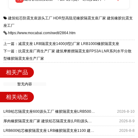
全国快速物流发货，同时提供专业选型设计与安
衡水双林橡胶制品有限公司是专业建筑隔震支座
答
装技术支持，主营 LRB、LNR、HDR、FPS 隔
建筑铅芯防震支座源头工厂
HDR型高阻尼橡胶隔震支座厂家
建筑橡胶抗震支
一站式供货厂家，拥有多年行业生产经验，国标
震支座，电话：13323182312，地址：衡水高新
座工厂
标准生产 LRB/LNR/HDR/FPS 全系列支座，资
区迎宾大街 9 号。
https://www.mocabai.com/xwdt/2864.htm
质、检测报告完备，提供选型、深化、供货、安
装指导全套服务，厂址衡水高新区北方工业基地
上一篇：减震支座 LRB隔震支座1400(II型)厂家 LRB1000橡胶隔震支座
迎宾大街 9 号，厂家电话：13323182312。
下一篇：抗震支座厂商生产厂家 建筑摩擦摆隔震支座FPS3A LNR系列水平分散
型橡胶隔震支座生产厂家
相关产品
暂无内容
相关动态
LRB铅芯隔震支座600源头工厂 橡胶隔震支座LRB500型 建筑铅芯防震支座商家源头工厂
2026-8-10
厚肉橡胶隔震支座厂家 建筑铅芯隔震支座(LRB)源头工厂 高阻尼支座HDR多少钱
2026-8-9
LRB600铅芯橡胶隔震支座 LRB橡胶隔震支座1100 建筑铅芯橡胶隔震支座定制生产厂家
2026-8-8