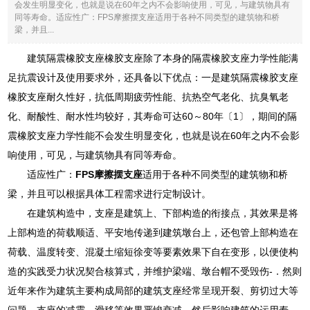
会发生明显变化，也就是说在60年之内不会影响使用，可见，与建筑物具有
同等寿命。适应性广：FPS摩擦摆支座适用于各种不同类型的建筑物和桥
梁，并且...
建筑隔震橡胶支座橡胶支座除了本身的隔震橡胶支座力学性能满
足抗震设计及使用要求外，还具备以下优点：一是建筑隔震橡胶支座
橡胶支座耐久性好，抗低周期疲劳性能、抗热空气老化、抗臭氧老
化、耐酸性、耐水性均较好，其寿命可达60～80年〔1〕，期间的隔
震橡胶支座力学性能不会发生明显变化，也就是说在60年之内不会影
响使用，可见，与建筑物具有同等寿命。
适应性广：
FPS摩擦摆支座
适用于各种不同类型的建筑物和桥
梁，并且可以根据具体工程需求进行定制设计。
在建筑构造中，支座是建筑上、下部构造的衔接点，其效果是将
上部构造的荷载顺适、平安地传递到建筑墩台上，还包管上部构造在
荷载、温度转变、混凝土缩短徐变等要素效果下自在变形，以便使构
造的实践受力状况契合核算式，并维护梁端、墩台帽不受毁伤-．然则
近年来作为建筑主要构成局部的建筑支座经常呈现开裂、剪切过大等
问题，支座的减震、滑移等效果严峻衰减，然后影响建筑的运用寿