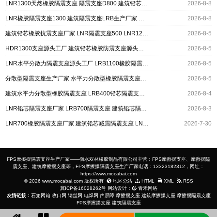
LNR1300天然橡胶隔震支座 隔震支座D800 建筑铅芯隔震支座定制厂家
2026-8-8
LNR橡胶隔震支座1300 建筑隔震支座LRB生产厂家 建筑铅芯建筑隔震支座源头工厂
2026-8-8
建筑铅芯橡胶抗震支座厂家 LNR隔震支座500 LNR1200隔震支座什么价格
2026-8-5
HDR1300支座源头工厂 建筑铅芯橡胶防震支座源头工厂 LRB400铅芯支座厂家
2026-8-5
LNR水平分散力隔震支座源头工厂 LRB1100橡胶隔震支座生产厂家 建筑铅芯防震支座厂商源头工厂
2026-8-5
分散型隔震支座生产厂家 水平力分散型橡胶隔震支座源头工厂 建筑铅芯隔震支座(LRB)厂家
2026-8-5
建筑水平力分散型橡胶隔震支座 LRB400铅芯隔震支座厂家电话 建筑铅芯隔震支座什么价格
2026-8-4
LNR铅芯隔震支座厂家 LRB700隔震支座 建筑铅芯隔震支座LRB900厂家
2026-8-3
LNR700橡胶隔震支座厂家 建筑铅芯减震隔震支座 LNR1200天然橡胶支座多少钱
2026-7-30
FPS摩擦摆隔震支座生产厂家——衡水双林橡胶制品有限公司主营：FPS摩擦摆支座、摩擦摆隔
震支座、建筑摩擦摆支座等，FPS摩擦摆隔震支座生产厂家电话：13323182312，网址：
https://www.mocabai.com
© 2026 www.mocabai.com 版权所有
地区分站
HTML
XML
RSS
冀ICP备16028262号
网站设计：
青禾网络
友情链接：
石笼网箱
收口网
钢丝网
电焊网
声屏障
摩擦摆支座
建筑摩擦摆支座
摩擦摆隔震支座
FPS摩擦摆支座
建筑隔震支座