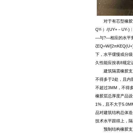
对于有芯型橡胶支
QY-）/(UY+－
―与?—相应的水平剪
ζEQ=W/[2πK
下，水平缓慢或分级
久性能应按表8规定
建筑隔震橡胶支
不得多于2处，且内
不超过3MM，不得
橡胶层总厚度产品设
1%，且不大于5.0
品对建筑结构总体造
技术水平跟得上，隔
预制结构橡胶支