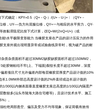
定：KPY=0.5（Q+－Q-）/(U+－U-)+︱（QY+－
屈服位移，UY-―负方向屈服位移，QY+一与相应的水平剪力，QY-
滞阻尼比按下式计算，ζEQ=W/(2πQ+U+)（或
积水平性能\水平极限变形能力.当橡胶支座在产品的设计压应力的作用
胶支座外观出现明显异常或试验曲线异常时，视为破产品的耐
质杂质面积不超过30MM2缺胶缺胶面积不超过150MM2，
3处胶钢粘结不牢(上、下端面)裂纹长度不超过30MM，深度
允许偏差项目尺寸允许偏差内部每层橡胶层厚度产品设计值的10%
边长1.0MM外部总高度设计值的2%外直径或边长设计值的
的1/300以内侧表面垂直度橡胶支座总高度的1/100以内隔震产
层数较多(汕头市陵海大路住宅楼等)，且设计技术水平、施工
5%）。
须杜绝局部悬空、偏压及受力不均等现象，保证荷载有效传