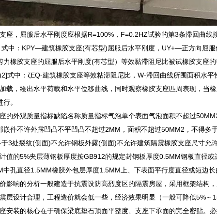
座，屈服后水平刚度应根据R=100%，F=0.2HZ试验的第3条滞回曲线按下式确
UY-)︱式中：KPY―建筑橡胶支座(有芯型)屈服后水平刚度，UY+―正方向
力橡胶支座的屈服后水平刚度(有芯型）等效黏滞阻尼比被试橡胶支座的等效黏
EQ(U+)2]式中：ζEQ-建筑橡胶支座等效粘滞阻尼比，W-滞回曲线所围面
加载，绘出水平荷载和水平位移曲线，同时观察橡胶支座匹周表现，当橡
进行。
座的外观质量指标缺陷名称质量指标气泡单个表面气泡面积不超过50MM2杂
部嵌件不许外露凹凸不平凹凸不超过2MM，面积不超过50MM2，不得多于
多于3处裂纹(侧面)不允许钢板外露(侧面)不允许建筑隔震橡胶支座尺寸
计值的5%夹层薄钢板厚度按GB912的规定封钢板厚度0.5MM钢板直径或
MM中孔直径1.5MM橡胶外包层厚度1.5MM上、下表面平行度直径或短边长
价影响的分析一般建造于抗震设防高烈度区的隔震房屋，采用框架结构，
震层设计合理，工程造价就会低一些，经济效果明显（一般可降低5%～1
座安装的核心在于确保梁底垫石顶面平整度、支座下承面的完全密贴。必