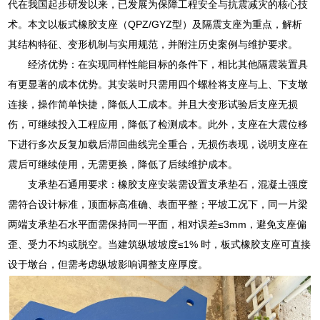
代在我国起步研发以来，已发展为保障工程安全与抗震减灾的核心技
术。本文以板式橡胶支座（QPZ/GYZ型）及隔震支座为重点，解析
其结构特征、变形机制与实用规范，并附注历史案例与维护要求。
经济优势：在实现同样性能目标的条件下，相比其他隔震装置具
有更显著的成本优势。其安装时只需用四个螺栓将支座与上、下支墩
连接，操作简单快捷，降低人工成本。并且大变形试验后支座无损
伤，可继续投入工程应用，降低了检测成本。此外，支座在大震位移
下进行多次反复加载后滞回曲线完全重合，无损伤表现，说明支座在
震后可继续使用，无需更换，降低了后续维护成本。
支承垫石通用要求：橡胶支座安装需设置支承垫石，混凝土强度
需符合设计标准，顶面标高准确、表面平整；平坡工况下，同一片梁
两端支承垫石水平面需保持同一平面，相对误差≤3mm，避免支座偏
歪、受力不均或脱空。当建筑纵坡坡度≤1% 时，板式橡胶支座可直接
设于墩台，但需考虑纵坡影响调整支座厚度。