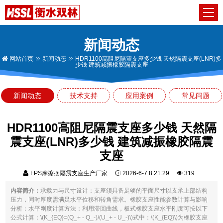
新闻动态
网站首页
新闻动态
HDR1100高阻尼隔震支座多少钱 天然隔震支座(LNR)多
少钱 建筑减振橡胶隔震支座
新闻动态
技术支持
应用案例
常见问题
HDR1100高阻尼隔震支座多少钱 天然隔
震支座(LNR)多少钱 建筑减振橡胶隔震
支座
FPS摩擦摆隔震支座生产厂家
2026-6-7 8:21:29
319
内容简介：
承载力与尺寸设计：支座须具备足够的平面尺寸以支承上部结构
压力，同时厚度需满足水平位移和转角需求。橡胶支座性能参数计算与影响
分析：水平刚度计算方法：利用滞回曲线，板式橡胶支座水平刚度可按以下
公式计算：\(K_{EQ}=(Q_+ - Q_-)/(U_+ - U_-)\)式中：\(K_{EQ}\)为橡胶支座