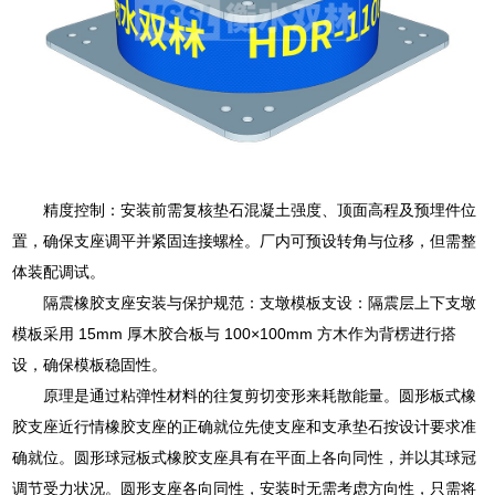
精度控制：安装前需复核垫石混凝土强度、顶面高程及预埋件位
置，确保支座调平并紧固连接螺栓。厂内可预设转角与位移，但需整
体装配调试。
隔震橡胶支座安装与保护规范：支墩模板支设：隔震层上下支墩
模板采用 15mm 厚木胶合板与 100×100mm 方木作为背楞进行搭
设，确保模板稳固性。
原理是通过粘弹性材料的往复剪切变形来耗散能量。圆形板式橡
胶支座近行情橡胶支座的正确就位先使支座和支承垫石按设计要求准
确就位。圆形球冠板式橡胶支座具有在平面上各向同性，并以其球冠
调节受力状况。圆形支座各向同性，安装时无需考虑方向性，只需将