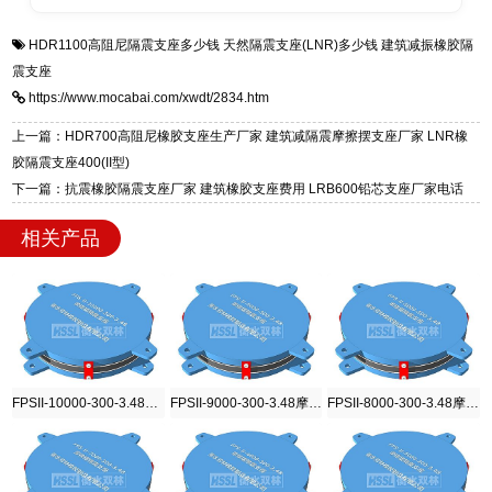
全国快速物流发货，同时提供专业选型设计与安
衡水双林橡胶制品有限公司是专业建筑隔震支座
答
装技术支持，主营 LRB、LNR、HDR、FPS 隔
HDR1100高阻尼隔震支座多少钱
天然隔震支座(LNR)多少钱
建筑减振橡胶隔
一站式供货厂家，拥有多年行业生产经验，国标
震支座，电话：13323182312，地址：衡水高新
震支座
标准生产 LRB/LNR/HDR/FPS 全系列支座，资
区迎宾大街 9 号。
https://www.mocabai.com/xwdt/2834.htm
质、检测报告完备，提供选型、深化、供货、安
装指导全套服务，厂址衡水高新区北方工业基地
上一篇：HDR700高阻尼橡胶支座生产厂家 建筑减隔震摩擦摆支座厂家 LNR橡
迎宾大街 9 号，厂家电话：13323182312。
胶隔震支座400(II型)
下一篇：抗震橡胶隔震支座厂家 建筑橡胶支座费用 LRB600铅芯支座厂家电话
相关产品
FPSII-10000-300-3.48摩擦摆隔震支座
FPSII-9000-300-3.48摩擦摆隔震支座
FPSII-8000-300-3.48摩擦摆隔震支座