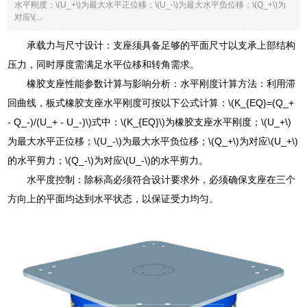
水平刚度；\(U_+\)为最大水平正位移；\(U_-\)为最大水平负位移；\(Q_+\)为
对应\(...
承载力与尺寸设计：支座须具备足够的平面尺寸以支承上部结构
压力，同时厚度需满足水平位移和转角需求。
橡胶支座性能参数计算与影响分析：水平刚度计算方法：利用滞
回曲线，板式橡胶支座水平刚度可按以下公式计算：\(K_{EQ}=(Q_+
- Q_-)/(U_+ - U_-)\)式中：\(K_{EQ}\)为橡胶支座水平刚度；\(U_+\)
为最大水平正位移；\(U_-\)为最大水平负位移；\(Q_+\)为对应\(U_+\)
的水平剪力；\(Q_-\)为对应\(U_-\)的水平剪力。
水平度控制：除标高必须符合设计要求外，必须确保支座在三个
方向上的平面均达到水平状态，以保证受力均匀。