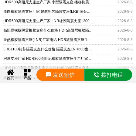
HDR600高阻尼支座生产厂家 小型隔震支座 楼梯抗震支座厂家
2026-8-9
厚肉橡胶隔震支座厂家 建筑铅芯隔震支座(LRB)源头工厂 高阻尼支座HDR多少钱
2026-8-9
HDR600高阻尼支座生产厂家 LNR橡胶隔震支座1200厂家 建筑抗震铅芯支座厂家
2026-8-8
高阻尼橡胶隔震橡胶支座什么价格 HDR高阻尼橡胶隔震支座 HDR1200高阻尼建筑隔震支座生产厂家
2026-8-8
天然橡胶隔震支座(LNR)厂家电话 HDR减隔震支座生产厂家 LNR700支座多少钱
2026-8-8
LRB1100铅芯隔震支座什么价格 隔震支座LNR600生产厂家 HDR系列高阻尼隔震橡胶支座
2026-8-8
房屋支座厂家 HDR800高阻尼橡胶隔震支座生产厂家 LRB400铅芯支座什么价格
2026-8-8
HDR1100高阻尼橡胶支座多少钱 LNR300隔震支座生产厂家 LNR400隔震支座厂家
2026-8-8
发送短信
拨打电话
建筑楼梯隔震支座 LRB橡胶隔震支座400(II型) HDR900高阻尼橡胶支座源头工厂
2026-8-7
首页
产品
建筑隔震支座HDR源头工厂 叠层橡胶减震支座什么价格 抗拔减震支座厂家
2026-8-7
水平力分散型LNR隔震支座源头工厂 圆形高阻尼隔震支座的源头工厂 HDR1300橡胶隔震支座源头工厂
2026-8-7
FPS摩擦摆隔震支座生产厂家——衡水双林橡胶制品有限公司主营：FPS摩擦摆支座、摩擦摆隔
震支座、建筑摩擦摆支座等，FPS摩擦摆隔震支座生产厂家电话：13323182312，网址：
https://www.mocabai.com
© 2026 www.mocabai.com 版权所有
地区分站
HTML
XML
RSS