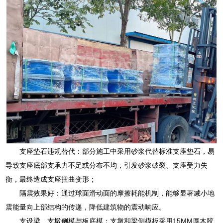
支座垫石违规替代：部分施工中采用砂浆代替标准支座垫石，易
导致支座底部支承力不足或分布不均，引发砂浆破裂、支座受力失
衡，最终造成支座扭曲变形；
隔震效果好：通过球面滑动面的摩擦耗能机制，能够显著减小地
震能量向上部结构的传递，降低建筑物的震动响应。
支设梁、支墩侧模与板底模：支墩和梁侧模板采用15MM厚木胶