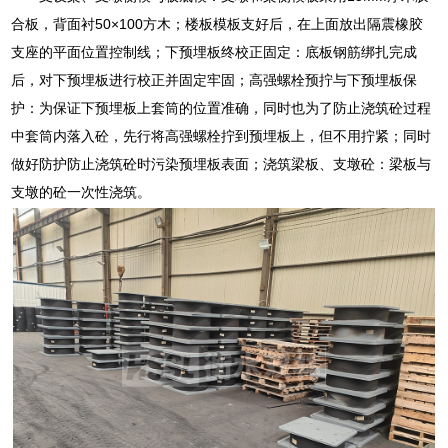
合板，背面衬50×100方木；楼板模板支好后，在上面放出隔震橡胶
支座的平面位置控制线；下预埋板终校正固定：底板钢筋绑扎完成
后，对下预埋板进行校正并固定牢固；高强螺栓预拧与下预埋板保
护：为保证下预埋板上套筒的位置准确，同时也为了防止浇筑砼过程
中套筒内落入砼，先行将高强螺栓拧到预埋板上，但不用拧紧；同时
做好防护防止浇筑砼时污染预埋板表面；浇筑梁板、支墩砼：梁板与
支墩的砼一次性浇筑。