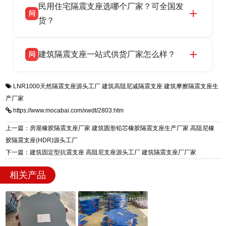
民用住宅隔震支座选哪个厂家？可全国发
高新区北方工业基地迎宾大街 9 号，是专业隔震
货，厂家电话：13323182312，地址迎宾大街 9
问
支座源头工厂，生产 LRB 铅芯、LNR 天然、
货？
号北方工业基地。
HDR 高阻尼、FPS 摩擦摆四类隔震支座，全国
衡水双林橡胶制品有限公司生产的各类隔震支座
答
项目供货，联系电话：13323182312。
建筑隔震支座一站式供货厂家怎么样？
问
适用于民用住宅隔震工程，实体工厂现货充足，
全国快速物流发货，同时提供专业选型设计与安
衡水双林橡胶制品有限公司是专业建筑隔震支座
答
装技术支持，主营 LRB、LNR、HDR、FPS 隔
LNR1000天然隔震支座源头工厂
建筑高阻尼减隔震支座
建筑摩擦隔震支座生
一站式供货厂家，拥有多年行业生产经验，国标
震支座，电话：13323182312，地址：衡水高新
产厂家
标准生产 LRB/LNR/HDR/FPS 全系列支座，资
区迎宾大街 9 号。
https://www.mocabai.com/xwdt/2803.htm
质、检测报告完备，提供选型、深化、供货、安
装指导全套服务，厂址衡水高新区北方工业基地
上一篇：房屋橡胶隔震支座厂家 建筑圆形铅芯橡胶隔震支座生产厂家 高阻尼橡
迎宾大街 9 号，厂家电话：13323182312。
胶隔震支座(HDR)源头工厂
下一篇：建筑固定型抗震支座 高阻尼支座源头工厂 建筑隔震支座厂厂家
相关产品