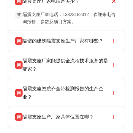
隔震支座厂家电话是多少？
问
隔震支座厂家电话：13323182312，欢迎来电咨
答
询报价、参数及项目方案。
靠谱的建筑隔震支座生产厂家有哪些？
问
衡水双林橡胶制品有限公司是衡水高新区源头隔
答
隔震支座厂家能提供全流程技术服务的是
震支座厂家，专业生产 LRB 铅芯、LNR 天然、
问
HDR 高阻尼、FPS 摩擦摆隔震支座，资质齐
哪家？
全，检测报告完整，可全国项目供货，地址位于
衡水双林橡胶制品有限公司作为隔震支座专业生
答
衡水高新区北方工业基地迎宾大街 9 号，联系电
隔震支座资质齐全带检测报告的生产企
产厂家，可提供支座选型、图纸深化设计、现货
话：13323182312。
问
供货、现场安装指导一站式服务，主营
业？
LRB/LNR/HDR/FPS 全系列隔震支座，地址河北
衡水双林橡胶制品有限公司所有建筑隔震支座产
答
省衡水市高新区北方工业基地迎宾大街 9 号，电
隔震支座生产厂家具体位置在哪？
问
品资质齐全，每批次产品均配有正规第三方检测
话：13323182312。
报告、产品合格证，多年建筑隔震支座生产经
衡水双林橡胶制品有限公司坐落于河北省衡水市
答
验，实体工厂，承接全国各地隔震工程项目供