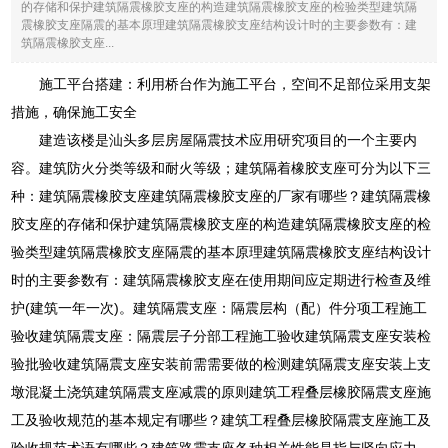
的存储和保护建筑隔震橡胶支座的构造建筑隔震橡胶支座的检验类型建筑隔
震橡胶支座隔震的基本原理建筑隔震橡胶支座结构设计时的主要参数有：建
筑隔震橡胶支座...
施工平台搭建：利用桥台作为施工平台，空间不足部位采用支架
措施，确保施工安全
建造该楼是汕头多层房屋隔震技术应用研究项目的一个主要内
容。建筑防火分类等级和耐火等级；建筑隔着橡胶支座可分为以下三
种：建筑隔震橡胶支座建筑隔震橡胶支座的厂家有哪些？建筑隔震橡
胶支座的存储和保护建筑隔震橡胶支座的构造建筑隔震橡胶支座的检
验类型建筑隔震橡胶支座隔震的基本原理建筑隔震橡胶支座结构设计
时的主要参数有：建筑隔震橡胶支座在使用期间应定期进行检查及维
护(建筑一年一次)。建筑隔震支座：隔震层构（配）件分项工程施工
验收建筑隔震支座：隔震层子分部工程施工验收建筑隔震支座安装检
验批验收建筑隔震支座安装前需需要做的检测建筑隔震支座安装上支
墩混凝土浇筑建筑隔震支座减震的原则建筑工程叠层橡胶隔震支座施
工及验收规范的基本规定有哪些？建筑工程叠层橡胶隔震支座施工及
验收规范术语有哪些？建筑路震支座各种相关性能是指与竖向应力、