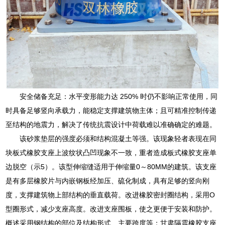
安全储备充足：水平变形能力达 250% 时仍不影响正常使用，同
时具备足够竖向承载力，能稳定支撑建筑物主体；且可精准控制传递
至结构的地震力，解决了传统抗震设计中荷载难以准确确定的难题。
该砂浆垫层的强度必须和结构混凝土等强。该现象轻者表现在同
块板式橡胶支座上波纹状凸凹现象不一致，重者造成板式橡胶支座单
边脱空（示5）。该型伸缩缝适用于伸缩量0～80MM的建筑。该支座
是有多层橡胶片与内嵌钢板经加压、硫化制成，具有足够的竖向刚
度，支撑建筑物上部结构的垂直载荷。改进橡胶密封圈结构，采用O
型圈形式，减少支座高度。改进支座围板，使之更便于安装和防护。
概述采用钢结构的部位及结构形式、主要跨度等；甘肃隔震橡胶支座