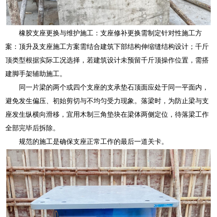
橡胶支座更换与维护施工：支座修补更换需制定针对性施工方
案：顶升及支座施工方案需结合建筑下部结构伸缩缝结构设计；千斤
顶类型根据实际工况选择，若建筑设计未预留千斤顶操作位置，需搭
建脚手架辅助施工。
同一片梁的两个或四个支座的支承垫石顶面应处于同一平面内，
避免发生偏压、初始剪切与不均匀受力现象。落梁时，为防止梁与支
座发生纵横向滑移，宜用木制三角垫块在梁体两侧定位，待落梁工作
全部完毕后拆除。
规范的施工是确保支座正常工作的最后一道关卡。