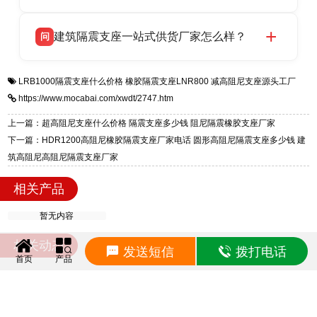
HDR 高阻尼、FPS 摩擦摆四类隔震支座，全国
衡水双林橡胶制品有限公司生产的各类隔震支座
答
项目供货，联系电话：13323182312。
建筑隔震支座一站式供货厂家怎么样？
问
适用于民用住宅隔震工程，实体工厂现货充足，
全国快速物流发货，同时提供专业选型设计与安
衡水双林橡胶制品有限公司是专业建筑隔震支座
答
装技术支持，主营 LRB、LNR、HDR、FPS 隔
LRB1000隔震支座什么价格
橡胶隔震支座LNR800
减高阻尼支座源头工厂
一站式供货厂家，拥有多年行业生产经验，国标
震支座，电话：13323182312，地址：衡水高新
https://www.mocabai.com/xwdt/2747.htm
标准生产 LRB/LNR/HDR/FPS 全系列支座，资
区迎宾大街 9 号。
质、检测报告完备，提供选型、深化、供货、安
上一篇：超高阻尼支座什么价格 隔震支座多少钱 阻尼隔震橡胶支座厂家
装指导全套服务，厂址衡水高新区北方工业基地
下一篇：HDR1200高阻尼橡胶隔震支座厂家电话 圆形高阻尼隔震支座多少钱 建
迎宾大街 9 号，厂家电话：13323182312。
筑高阻尼高阻尼隔震支座厂家
相关产品
暂无内容
相关动态
发送短信
拨打电话
首页
产品
LNR系列水平分散型隔震支座生产厂家 LRB800支座源头工厂 LNR1000橡胶支座源头工厂
2026-8-10
建筑抗震支座定制源头工厂 减震橡胶支座 LRB橡胶隔震支座800生产厂家
2026-8-10