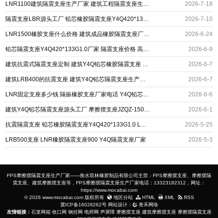
LNR1100建筑隔震支座生产厂家 建筑工程隔震支座生产厂家 建筑Y4Q铅芯橡胶隔震支座生产厂家
2026-7-18
隔震支座LBR源头工厂 铅芯橡胶隔震支座Y4Q420*133G1.0 钢结构减震支座厂家电话
2026-7-10
LNR1500橡胶支座什么价格 建筑成品橡胶隔震支座厂家 Y4Q隔震支座生产厂家
2026-6-24
铅芯隔震支座Y4Q420*133G1.0厂家 隔震支座价格 高阻尼减震橡胶隔震支座生产厂家
2026-6-9
建筑抗震式隔震支座定制 建筑Y4Q铅芯橡胶隔震支座 LNR(H)-D620X179隔震支座生产厂家
2026-6-7
建筑LRB400的抗震支座 建筑Y4Q铅芯隔震支座生产厂家 LNR天然橡胶隔震支座厂家电话
2026-6-7
LNR固定支座多少钱 隔振橡胶支座厂家电话 Y4Q铅芯隔震支座
2026-6-6
建筑Y4Q铅芯隔震支座源头工厂 摩擦摆支座JZQZ-15000生产厂家 建筑橡胶支座报价
2026-6-1
抗震隔震支座 铅芯橡胶隔震支座Y4Q420*133G1.0 LNR1000隔震支座生产加工
2026-5-25
LRB500支座 LNR橡胶隔震支座900 Y4Q隔震支座厂家
2026-5-3
FPS摩擦摆隔震支座生产厂家——衡水双林橡胶制品有限公司主营：FPS摩擦摆支座、摩擦摆隔
震支座、建筑摩擦摆支座等，FPS摩擦摆隔震支座生产厂家电话：13323182312，网址：
https://www.mocabai.com
© 2026 www.mocabai.com 版权所有
地区分站
HTML
XML
RSS
冀ICP备16028262号
网站设计：
青禾网络
友情链接：
石笼网箱
收口网
钢丝网
电焊网
声屏障
摩擦摆支座
建筑摩擦摆支座
摩擦摆隔震支座