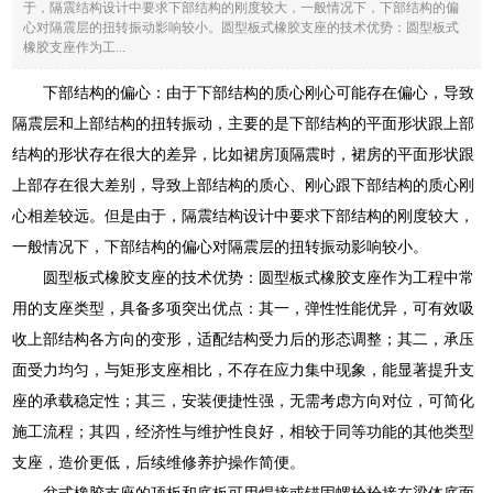
于，隔震结构设计中要求下部结构的刚度较大，一般情况下，下部结构的偏
心对隔震层的扭转振动影响较小。圆型板式橡胶支座的技术优势：圆型板式
橡胶支座作为工...
下部结构的偏心：由于下部结构的质心刚心可能存在偏心，导致
隔震层和上部结构的扭转振动，主要的是下部结构的平面形状跟上部
结构的形状存在很大的差异，比如裙房顶隔震时，裙房的平面形状跟
上部存在很大差别，导致上部结构的质心、刚心跟下部结构的质心刚
心相差较远。但是由于，隔震结构设计中要求下部结构的刚度较大，
一般情况下，下部结构的偏心对隔震层的扭转振动影响较小。
圆型板式橡胶支座的技术优势：圆型板式橡胶支座作为工程中常
用的支座类型，具备多项突出优点：其一，弹性性能优异，可有效吸
收上部结构各方向的变形，适配结构受力后的形态调整；其二，承压
面受力均匀，与矩形支座相比，不存在应力集中现象，能显著提升支
座的承载稳定性；其三，安装便捷性强，无需考虑方向对位，可简化
施工流程；其四，经济性与维护性良好，相较于同等功能的其他类型
支座，造价更低，后续维修养护操作简便。
盆式橡胶支座的顶板和底板可用焊接或锚固螺栓栓接在梁体底面