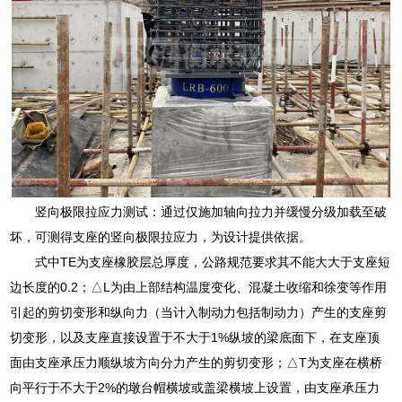
竖向极限拉应力测试：通过仅施加轴向拉力并缓慢分级加载至破
坏，可测得支座的竖向极限拉应力，为设计提供依据。
式中TE为支座橡胶层总厚度，公路规范要求其不能大大于支座短
边长度的0.2；△L为由上部结构温度变化、混凝土收缩和徐变等作用
引起的剪切变形和纵向力（当计入制动力包括制动力）产生的支座剪
切变形，以及支座直接设置于不大于1%纵坡的梁底面下，在支座顶
面由支座承压力顺纵坡方向分力产生的剪切变形；△T为支座在横桥
向平行于不大于2%的墩台帽横坡或盖梁横坡上设置，由支座承压力