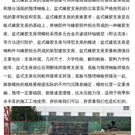
和墩台顶面的预埋钢板上。盆式橡胶支座的防尘装置应严格按照设计
纸的要求制造和安装。盆式橡胶支座的更换要求：盆式橡胶支座是在
板式橡胶支座的基础上，将钢部件与橡胶部件组合而成的一种橡胶支
座。盆式橡胶支座用螺栓采用多元合金共渗或锌镉镀层（即达克洛）
等方法进行防护。盆式橡胶支座与球型支座的概述：盆式建筑支座是
钢构件与橡胶组合而成的新型建筑支座。盆式橡胶支座质量检测项目
主要包括：支座外观、几何尺寸、力学性能、解剖检验、胶料力学性
能等。盆式支座就位后用断续焊接将支座顶、底板与预埋钢板焊接在
一起。盆式支座在间歇焊接将支持顶，底板与预埋钢板焊接在一起。
膨胀螺栓的规格要根据实际的不均匀沉降差确定，螺栓位置一定要准
确，预埋一定要稳固。膨胀速度缓慢，抗水压能力强，适用于雨季和
水丰富的施工工地使用。拼价格我们可以，拼质量我们也是杠杠的。