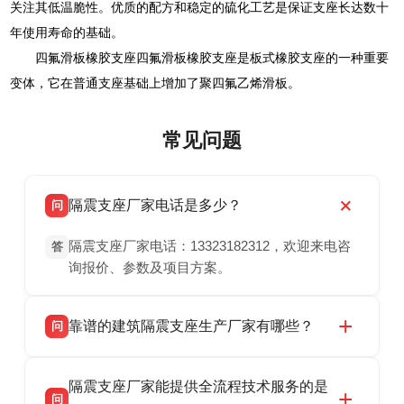
关注其低温脆性。优质的配方和稳定的硫化工艺是保证支座长达数十
年使用寿命的基础。
四氟滑板橡胶支座四氟滑板橡胶支座是板式橡胶支座的一种重要
变体，它在普通支座基础上增加了聚四氟乙烯滑板。
常见问题
隔震支座厂家电话是多少？
问
隔震支座厂家电话：13323182312，欢迎来电咨
答
询报价、参数及项目方案。
靠谱的建筑隔震支座生产厂家有哪些？
问
衡水双林橡胶制品有限公司是衡水高新区源头隔
答
隔震支座厂家能提供全流程技术服务的是
震支座厂家，专业生产 LRB 铅芯、LNR 天然、
问