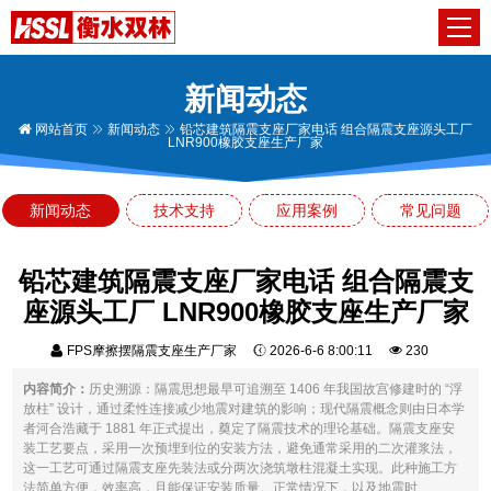
新闻动态
网站首页
新闻动态
铅芯建筑隔震支座厂家电话 组合隔震支座源头工厂
LNR900橡胶支座生产厂家
新闻动态
技术支持
应用案例
常见问题
铅芯建筑隔震支座厂家电话 组合隔震支
座源头工厂 LNR900橡胶支座生产厂家
FPS摩擦摆隔震支座生产厂家
2026-6-6 8:00:11
230
内容简介：
历史溯源：隔震思想最早可追溯至 1406 年我国故宫修建时的 “浮
放柱” 设计，通过柔性连接减少地震对建筑的影响；现代隔震概念则由日本学
者河合浩藏于 1881 年正式提出，奠定了隔震技术的理论基础。隔震支座安
装工艺要点，采用一次预埋到位的安装方法，避免通常采用的二次灌浆法，
这一工艺可通过隔震支座先装法或分两次浇筑墩柱混凝土实现。此种施工方
法简单方便，效率高，且能保证安装质量。正常情况下，以及地震时...