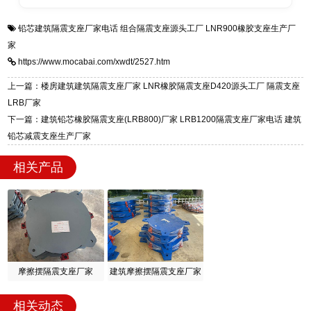
全国快速物流发货，同时提供专业选型设计与安
衡水双林橡胶制品有限公司是专业建筑隔震支座
答
装技术支持，主营 LRB、LNR、HDR、FPS 隔
铅芯建筑隔震支座厂家电话
组合隔震支座源头工厂
LNR900橡胶支座生产厂
一站式供货厂家，拥有多年行业生产经验，国标
震支座，电话：13323182312，地址：衡水高新
家
标准生产 LRB/LNR/HDR/FPS 全系列支座，资
区迎宾大街 9 号。
https://www.mocabai.com/xwdt/2527.htm
质、检测报告完备，提供选型、深化、供货、安
装指导全套服务，厂址衡水高新区北方工业基地
上一篇：楼房建筑建筑隔震支座厂家 LNR橡胶隔震支座D420源头工厂 隔震支座
迎宾大街 9 号，厂家电话：13323182312。
LRB厂家
下一篇：建筑铅芯橡胶隔震支座(LRB800)厂家 LRB1200隔震支座厂家电话 建筑
铅芯减震支座生产厂家
相关产品
摩擦摆隔震支座厂家
建筑摩擦摆隔震支座厂家
相关动态