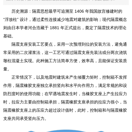
历史溯源：隔震思想最早可追溯至 1406 年我国故宫修建时的
“浮放柱” 设计，通过柔性连接减少地震对建筑的影响；现代隔震概念
则由日本学者河合浩藏于 1881 年正式提出，奠定了隔震技术的理论
基础。
隔震支座安装工艺要点，采用一次预埋到位的安装方法，避免通
常采用的二次灌浆法，这一工艺可通过隔震支座先装法或分两次浇筑
墩柱混凝土实现。此种施工方法简单方便，效率高，且能保证安装质
量。
正常情况下，以及地震时建筑未产生倾覆力矩时，控制箱不发挥
作用，隔震橡胶支座独立承担竖向和水平向作用力，满足常规的和设
防烈度时的使用功能；在罕遇地震发生时，当橡胶支座上产生拉应力
时，拉应力主要由控制箱承担，隔震橡胶支座承担的拉应力很小，当
隔震橡胶支座上的压应力超过设计值时，此时，控制箱和与隔震橡胶
支座共同承受竖向压力。