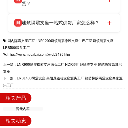
支座源头工厂，生产 LRB 铅芯、LNR 天然、
货？
号北方工业基地。
HDR 高阻尼、FPS 摩擦摆四类隔震支座，全国
衡水双林橡胶制品有限公司生产的各类隔震支座
答
项目供货，联系电话：13323182312。
建筑隔震支座一站式供货厂家怎么样？
问
适用于民用住宅隔震工程，实体工厂现货充足，
全国快速物流发货，同时提供专业选型设计与安
衡水双林橡胶制品有限公司是专业建筑隔震支座
答
装技术支持，主营 LRB、LNR、HDR、FPS 隔
国内隔震支座厂家
LNR1200建筑隔震橡胶支座生产厂家
建筑隔震支座
一站式供货厂家，拥有多年行业生产经验，国标
震支座，电话：13323182312，地址：衡水高新
LRB500源头工厂
标准生产 LRB/LNR/HDR/FPS 全系列支座，资
区迎宾大街 9 号。
https://www.mocabai.com/xwdt/2485.htm
质、检测报告完备，提供选型、深化、供货、安
装指导全套服务，厂址衡水高新区北方工业基地
上一篇：LNR900隔震橡胶支座源头工厂 HDR高阻尼隔震支座 建筑隔震高阻尼
迎宾大街 9 号，厂家电话：13323182312。
支座
下一篇：LRB1400隔震支座 高阻尼铅芯支座源头工厂 铅芯橡胶隔震支座商家源
头工厂
相关产品
暂无内容
相关动态