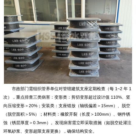
市政部门需组织管养单位对管辖建筑支座定期检查（每 1~2 年 1
次），重点排查三类病害：变形类：剪切变形超过设计值 110%、竖
向压缩变形＞20%；安装类：支座错放（轴线偏差＞15mm）、脱空
（脱空面积＞5%）；材料类：橡胶开裂（长度＞100mm）、钢件锈
蚀（锈层厚度＞0.3mm）。发现病害需立即采取措施（如脱空处灌注
环氧砂浆、变形超限支座更换），确保结构安全。