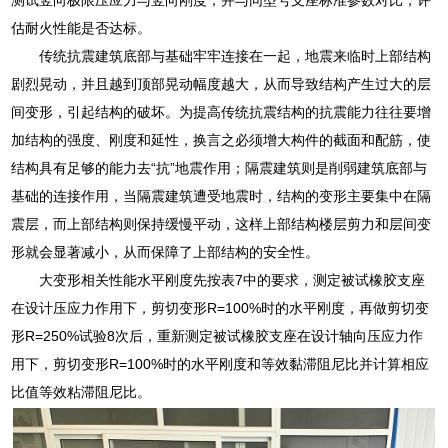
估耐火性能是否达标。
传统抗震建筑底部与基础牢牢连接在一起，地震来临时上部结构
剧烈晃动，并且越到顶部晃动幅度越大，从而导致结构产生过大的层
间变形，引起结构的破坏。为提高传统抗震结构的抗震能力往往要增
加结构的强度、刚度和延性，换言之必须增大构件的截面和配筋，使
结构具有足够的能力去“抗”地震作用；隔震建筑则是削弱建筑底部与
基础的连接作用，当隔震建筑遭受地震时，结构的变形主要集中在隔
震层，而上部结构则保持缓慢平动，这样上部结构楼层剪力和层间变
形就会显著减小，从而保障了上部结构的安全性。
大变形相关性能水平刚度先按表7中的要求，测定被试橡胶支座
在设计压应力作用下，剪切变形R=100%时的水平刚度，再做剪切变
形R=250%试验8次后，重新测定被试橡胶支座在设计轴向压应力作
用下，剪切变形R=100%时的水平刚度和等效黏滞阻尼比并计算相应
比值等效粘滞阻尼比。