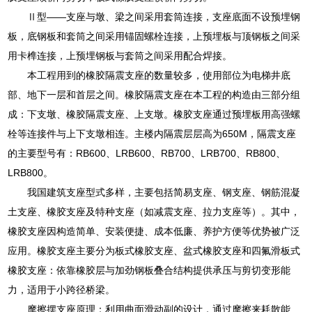
Ⅱ型——支座与墩、梁之间采用套筒连接，支座底面不设预埋钢
板，底钢板和套筒之间采用锚固螺栓连接，上预埋板与顶钢板之间采
用卡榫连接，上预埋钢板与套筒之间采用配合焊接。
本工程用到的橡胶隔震支座的数量较多，使用部位为电梯井底
部、地下一层和首层之间。橡胶隔震支座在本工程的构造由三部分组
成：下支墩、橡胶隔震支座、上支墩。橡胶支座通过预埋板用高强螺
栓等连接件与上下支墩相连。主楼内隔震层层高为650M，隔震支座
的主要型号有：RB600、LRB600、RB700、LRB700、RB800、
LRB800。
我国建筑支座型式多样，主要包括简易支座、钢支座、钢筋混凝
土支座、橡胶支座及特种支座（如减震支座、拉力支座等）。其中，
橡胶支座因构造简单、安装便捷、成本低廉、养护方便等优势被广泛
应用。橡胶支座主要分为板式橡胶支座、盆式橡胶支座和四氟滑板式
橡胶支座：依靠橡胶层与加劲钢板叠合结构提供承压与剪切变形能
力，适用于小跨径桥梁。
摩擦摆支座原理：利用曲面滑动副的设计，通过摩擦来耗散能