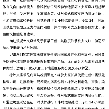
体丧失自由伸缩能力；橡胶板移位引发伸缩缝损坏；支座座板翘起断
裂，混凝土受压破损、剥离掉角等。针对板式橡胶支座的耐火性能，
可通过燃烧试验验证：对试样进行 1 小时燃烧处理，冷却 24 小时后
测试竖向极限压应力与竖向刚度，并与同型号支座标准参数对比，评
估耐火性能是否达标。
钢筋混凝土支座常见于桥梁工程，其刚度和承载力良好，但适应
结构变形能力相对较弱。
LRB系列铅芯隔震橡胶支座是按照国家及行业相关标准，同时参
考欧洲标准研制开发的桥梁标准构件产品。该产品分为矩形和圆形两
种类型，适用于8度及8度以下地震区各类公路及市政桥梁。
橡胶支座常见病害与检测重点：橡胶支座长期使用过程中需强化
检查力度，勘察检测中易发现的病害包括：橡胶材料老化、变质，梁
体丧失自由伸缩能力；橡胶板移位引发伸缩缝损坏；支座座板翘起断
裂，混凝土受压破损、剥离掉角等。针对板式橡胶支座的耐火性能，
可通过燃烧试验验证：对试样进行 1 小时燃烧处理，冷却 24 小时后
测试竖向极限压应力与竖向刚度，并与同型号支座标准参数对比，评