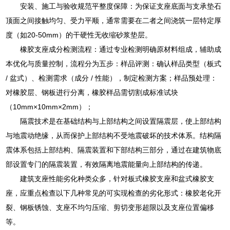
安装、施工与验收规范平整度保障：为保证支座底面与支承垫石
顶面之间接触均匀、受力平顺，通常需要在二者之间浇筑一层特定厚
度（如20-50mm）的干硬性无收缩砂浆垫层。
橡胶支座成分检测流程：通过专业检测明确原材料组成，辅助成
本优化与质量控制，流程分为五步：样品评测：确认样品类型（板式
/ 盆式）、检测需求（成分 / 性能），制定检测方案；样品预处理：
对橡胶层、钢板进行分离，橡胶样品需切割成标准试块
（10mm×10mm×2mm）；
隔震技术是在基础结构与上部结构之间设置隔震层，使上部结构
与地震动绝缘，从而保护上部结构不受地震破坏的技术体系。结构隔
震体系包括上部结构、隔震装置和下部结构三部分，通过在建筑物底
部设置专门的隔震装置，有效隔离地震能量向上部结构的传递。
建筑支座性能劣化种类众多，针对板式橡胶支座和盆式橡胶支
座，应重点检查以下几种常见的可实现检查的劣化形式：橡胶老化开
裂、钢板锈蚀、支座不均匀压缩、剪切变形超限以及支座位置偏移
等。