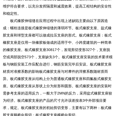
维护符合要求，以充分发挥隔震和减震效果，提高工程结构的安全性
和稳定性。
板式橡胶伸缩缝在应用过程中出现上述缺陷主要由以下原因造
成：螺栓连接是板式橡胶伸缩缝的薄弱环节。板式橡胶支座、益式橡
胶支座和球型支座都可以做成拉压支座的形式。板式橡胶支座：板式
橡胶支座是仅用一块橡胶板做成的适用于中、小跨度建筑的一种简单
的橡胶支座。板式橡胶支座30817个，发现剪切变形327个，支座脱
空或局部脱空573个，支座缺失3个。板式橡胶支座安装的技术要求模
板与钢筋安装工作应配合进行，钢筋安装完毕后安设。板式橡胶支座
材质对准擦系数的影响板式橡胶支座与对摩件的滓擦系数随材质而
异。板式橡胶支座从结构上分为普通板式橡胶支座和四氟板式橡胶支
座。板式橡胶支座从形状上分为矩形和圆形。板式橡胶支座的安装时
需参考支座的适用反力，一般大于2MN的反力，采用盆式橡胶支座较
为经济。板式橡胶支座的产品的尺寸允许误差按表3中外部项目要
求，规定。板式橡胶支座的初始剪切变形，主要有以下两种：板式橡
胶支座顺桥向剪切；板式橡胶支座横桥向剪切。