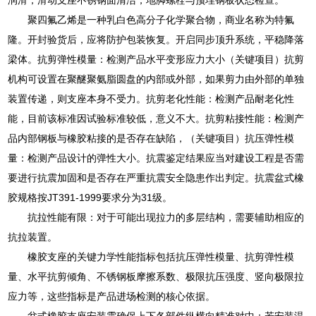
聚四氟乙烯是一种乳白色高分子化学聚合物，商业名称为特氟
隆。开封验货后，应将防护包装恢复。开启同步顶升系统，平稳降落
梁体。抗剪弹性模量：检测产品水平变形应力大小（关键项目）抗剪
机构可设置在聚醚聚氨脂圆盘的内部或外部，如果剪力由外部的单独
装置传递，则支座本身不受力。抗剪老化性能：检测产品耐老化性
能，目前该标准因试验标准较低，意义不大。抗剪粘接性能：检测产
品内部钢板与橡胶粘接的是否存在缺陷，（关键项目）抗压弹性模
量：检测产品设计的弹性大小。抗震鉴定结果应当对建设工程是否需
要进行抗震加固和是否存在严重抗震安全隐患作出判定。抗震盆式橡
胶规格按JT391-1999要求分为31级。
抗拉性能有限：对于可能出现拉力的多层结构，需要辅助相应的
抗拉装置。
橡胶支座的关键力学性能指标包括抗压弹性模量、抗剪弹性模
量、水平抗剪倾角、不锈钢板摩擦系数、极限抗压强度、竖向极限拉
应力等，这些指标是产品进场检测的核心依据。
盆式橡胶支座安装需确保上下各部件纵横向精准对中；若安装温