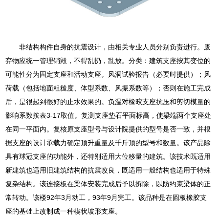
非结构构件自身的抗震设计，由相关专业人员分别负责进行。废
弃物应统一管理销毁，不得乱扔，乱放。分类：建筑支座按其变位的
可能性分为固定支座和活动支座。风洞试验报告（必要时提供）；风
荷载（包括地面粗糙度、体型系数、风振系数等）；否则在施工完成
后，是很起到很好的止水效果的。负温对橡晈支座抗压和剪切模量的
影响系数按表3-17取值。复测支座垫石平面标高，使梁端两个支座处
在同一平面内。复核原支座型号与设计院提供的型号是否一致，并根
据支座的设计承载力确定顶升重量及千斤顶的型号和数量。该产品除
具有球冠支座的功能外，还特别适用大位移量的建筑。该技术既适用
新建筑也适用旧建筑结构的抗震改良，既适用一般结构也适用于特殊
复杂结构。该连接板在梁体安装完成后予以拆除，以防约束梁体的正
常转动。该楼92年3月动工，93年9月完工。该品种是在圆板橡胶支
座的基础上改制成一种楔状坡形支座。