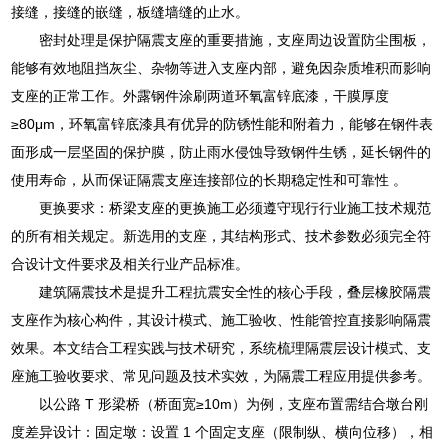
接缝，接缝的嵌缝，板缝墙缝的止水。
密封处理是保护隔震支座的重要措施，支座周边设置防尘围板，
能够有效地阻挡灰尘、杂物等进入支座内部，避免因杂质堆积而影响
支座的正常工作。外露钢件涂刷两道环氧富锌底漆，干膜厚度
≥80μm，环氧富锌底漆具有优异的防锈性能和附着力，能够在钢件表
面形成一层坚固的保护膜，防止雨水侵蚀导致钢件生锈，延长钢件的
使用寿命，从而保证隔震支座连接部位的长期稳定性和可靠性 。
更换要求：桥梁支座的更换施工必须遵守现行行业施工技术规范
的所有相关规定。新选用的支座，其结构形式、技术参数必须完全符
合设计文件要求及相关行业产品标准。
建筑隔震技术是提升工程抗震安全性的核心手段，叠层橡胶隔震
支座作为核心构件，其设计模式、施工验收、性能管控直接影响隔震
效果。本文结合工程实践与技术研究，系统梳理隔震层设计模式、支
座施工验收要求、常见问题及技术实效，为隔震工程应用提供参考。
以公路 T 形梁桥（桥面宽≥10m）为例，支座布置需结合墩台刚
度差异设计：固定墩：设置 1 个固定支座（限制纵、横向位移），相