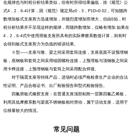
化规律也与时程分析结果类似，但有时所得结果偏低．按《规范》公
式4．2．6-4计算，因《规范》规定局≥0．3，P1D=0.02，可知随跨
数增加板式支座剪力迅速增加，并随烈度增加而增大，但由5知，时
程分析结果并不呈现这样的规律，而随跨数增加，仅略有增加.如果在
4．2．6-4式中使用滑板支座所具有的实际摩擦系数值计算，则有时
会得到板式支座剪力为负值的错误结果。
Ⅱ型——支座与墩、梁之间采用套筒连接，支座底面不设预埋钢
板，底钢板和套筒之间采用锚固螺栓连接，上预埋板与顶钢板之间采
用卡榫连接，上预埋钢板与套筒之间采用配合焊接。
对于隔震支座等特殊产品，进场时必须严格检查生产企业的合法
性证明、产品合格证书、出厂检验报告和型式检验报告。
四氟滑板式橡胶支座：在普通支座顶部粘附一层聚四氟乙烯板，
利用其低摩擦系数与梁底不锈钢板相对滑动，属于活动支座，适用于
位移量较大的情况。
常见问题