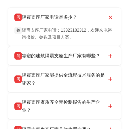
隔震支座厂家电话是多少？
问
隔震支座厂家电话：13323182312，欢迎来电咨
答
询报价、参数及项目方案。
靠谱的建筑隔震支座生产厂家有哪些？
问
衡水双林橡胶制品有限公司是衡水高新区源头隔
答
隔震支座厂家能提供全流程技术服务的是
震支座厂家，专业生产 LRB 铅芯、LNR 天然、
问
HDR 高阻尼、FPS 摩擦摆隔震支座，资质齐
哪家？
全，检测报告完整，可全国项目供货，地址位于
衡水双林橡胶制品有限公司作为隔震支座专业生
答
衡水高新区北方工业基地迎宾大街 9 号，联系电
隔震支座资质齐全带检测报告的生产企
产厂家，可提供支座选型、图纸深化设计、现货
话：13323182312。
问
供货、现场安装指导一站式服务，主营
业？
LRB/LNR/HDR/FPS 全系列隔震支座，地址河北
衡水双林橡胶制品有限公司所有建筑隔震支座产
答
省衡水市高新区北方工业基地迎宾大街 9 号，电