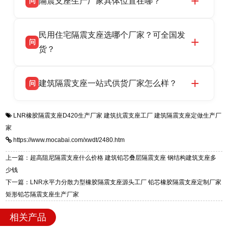
隔震支座生产厂家具体位置在哪？
问
品资质齐全，每批次产品均配有正规第三方检测
话：13323182312。
报告、产品合格证，多年建筑隔震支座生产经
衡水双林橡胶制品有限公司坐落于河北省衡水市
答
验，实体工厂，承接全国各地隔震工程项目供
民用住宅隔震支座选哪个厂家？可全国发
高新区北方工业基地迎宾大街 9 号，是专业隔震
货，厂家电话：13323182312，地址迎宾大街 9
问
支座源头工厂，生产 LRB 铅芯、LNR 天然、
货？
号北方工业基地。
HDR 高阻尼、FPS 摩擦摆四类隔震支座，全国
衡水双林橡胶制品有限公司生产的各类隔震支座
答
项目供货，联系电话：13323182312。
建筑隔震支座一站式供货厂家怎么样？
问
适用于民用住宅隔震工程，实体工厂现货充足，
全国快速物流发货，同时提供专业选型设计与安
衡水双林橡胶制品有限公司是专业建筑隔震支座
答
装技术支持，主营 LRB、LNR、HDR、FPS 隔
LNR橡胶隔震支座D420生产厂家
建筑抗震支座工厂
建筑隔震支座定做生产厂
一站式供货厂家，拥有多年行业生产经验，国标
震支座，电话：13323182312，地址：衡水高新
家
标准生产 LRB/LNR/HDR/FPS 全系列支座，资
区迎宾大街 9 号。
https://www.mocabai.com/xwdt/2480.htm
质、检测报告完备，提供选型、深化、供货、安
装指导全套服务，厂址衡水高新区北方工业基地
上一篇：超高阻尼隔震支座什么价格 建筑铅芯叠层隔震支座 钢结构建筑支座多
迎宾大街 9 号，厂家电话：13323182312。
少钱
下一篇：LNR水平力分散力型橡胶隔震支座源头工厂 铅芯橡胶隔震支座定制厂家
矩形铅芯隔震支座生产厂家
相关产品