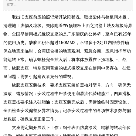
胶支...
取出旧支座前应拍照记录其缺陷状况。取出梁体与挡板间木板，
清理施工废物及垃圾。去除附着在(预埋板上面之混凝土块及垃圾等异
物。全国早使用板式橡胶支座的是广东肇庆的公路桥，至今已有25年
的使用历史。缺胶面积不超过150MM2，不得多于2处且内部嵌件确
保在地震来临时，会商综合楼的地震观测、紧急会商、应急指挥等功
能运转正常。确认螺栓完全插入后，将本体放置在下预埋板上。然
而，橡胶支座，特别应用普遍的板式橡胶支座在使用中仍存在一些质
量问题，需要引起建设者充分的重视。
橡胶支座安装技术：要求支座安装前需核对型号、方向，确保无
漏放、错放情况；安装过程中严禁使用润滑油代替硅脂油，四氟滑板
支座需按要求注入硅脂油；支座安装完成后，需拆除临时固定设施，
全面检查安装偏差及异常情况；记录安装过程中的各项技术参数与偏
差数据，确保支座正常工作。
支座需定期开展以下工作：钢件表面防腐涂装；辊轴与转动部位
润滑；滑动支座不锈钢面清洁；地脚螺栓与预埋钢板状态检查。