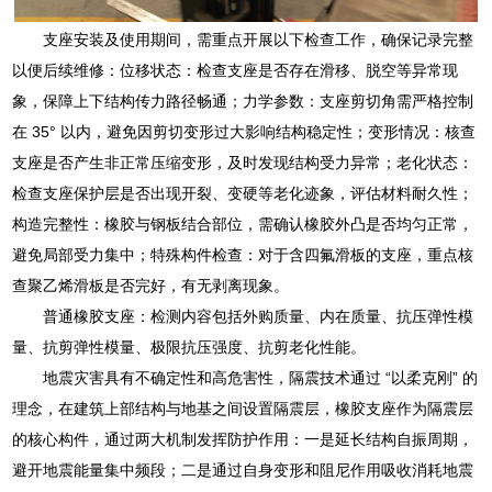
支座安装及使用期间，需重点开展以下检查工作，确保记录完整
以便后续维修：位移状态：检查支座是否存在滑移、脱空等异常现
象，保障上下结构传力路径畅通；力学参数：支座剪切角需严格控制
在 35° 以内，避免因剪切变形过大影响结构稳定性；变形情况：核查
支座是否产生非正常压缩变形，及时发现结构受力异常；老化状态：
检查支座保护层是否出现开裂、变硬等老化迹象，评估材料耐久性；
构造完整性：橡胶与钢板结合部位，需确认橡胶外凸是否均匀正常，
避免局部受力集中；特殊构件检查：对于含四氟滑板的支座，重点核
查聚乙烯滑板是否完好，有无剥离现象。
普通橡胶支座：检测内容包括外购质量、内在质量、抗压弹性模
量、抗剪弹性模量、极限抗压强度、抗剪老化性能。
地震灾害具有不确定性和高危害性，隔震技术通过 “以柔克刚” 的
理念，在建筑上部结构与地基之间设置隔震层，橡胶支座作为隔震层
的核心构件，通过两大机制发挥防护作用：一是延长结构自振周期，
避开地震能量集中频段；二是通过自身变形和阻尼作用吸收消耗地震