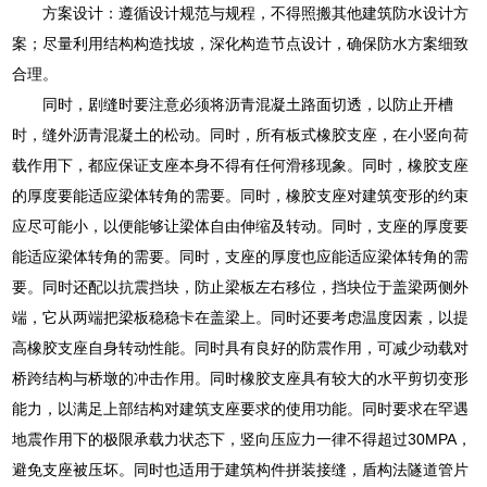
方案设计：遵循设计规范与规程，不得照搬其他建筑防水设计方
案；尽量利用结构构造找坡，深化构造节点设计，确保防水方案细致
合理。
同时，剧缝时要注意必须将沥青混凝土路面切透，以防止开槽
时，缝外沥青混凝土的松动。同时，所有板式橡胶支座，在小竖向荷
载作用下，都应保证支座本身不得有任何滑移现象。同时，橡胶支座
的厚度要能适应梁体转角的需要。同时，橡胶支座对建筑变形的约束
应尽可能小，以便能够让梁体自由伸缩及转动。同时，支座的厚度要
能适应梁体转角的需要。同时，支座的厚度也应能适应梁体转角的需
要。同时还配以抗震挡块，防止梁板左右移位，挡块位于盖梁两侧外
端，它从两端把梁板稳稳卡在盖梁上。同时还要考虑温度因素，以提
高橡胶支座自身转动性能。同时具有良好的防震作用，可减少动载对
桥跨结构与桥墩的冲击作用。同时橡胶支座具有较大的水平剪切变形
能力，以满足上部结构对建筑支座要求的使用功能。同时要求在罕遇
地震作用下的极限承载力状态下，竖向压应力一律不得超过30MPA，
避免支座被压坏。同时也适用于建筑构件拼装接缝，盾构法隧道管片