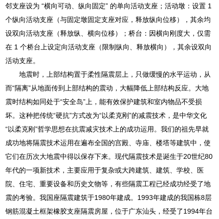
邻支座设为 “横向可动、纵向固定” 的单向活动支座；活动墩：设置 1
个纵向活动支座（与固定墩固定支座对应，释放纵向位移），其余均
设双向活动支座（释放纵、横向位移）；桥台：因横向刚度大，仅需
在 1 个桥台上设定向活动支座（限制纵向、释放横向），其余设双向
活动支座。
地震时，上部结构置于柔性隔震层上，只做缓慢的水平运动，从
而“隔离”从地面传到上部结构的震动，大幅降低上部结构反应。大地
震时结构如同处于“安全岛”上，能有效保护建筑和室内物品不受损
坏。这种把传统“硬抗”方式改为“以柔克刚”的减震技术，是中华文化
“以柔克刚”哲学思想在抗震减灾技术上的成功运用。我们的祖先早就
成功地将隔震技术运用在遍布全国的宫殿、寺庙、楼塔等建筑中，使
它们在历次大地震中得以保存下来。现代隔震技术是诞生于20世纪80
年代的一项新技术，主要应用于复杂或大跨建筑、建筑、学校、医
院、住宅、重要设备和历史文物等，有些隔震工程已经成功经受了地
震的考验。我国座隔震建筑于1980年建成。1993年建成的我国栋8层
钢筋混凝土框架橡胶支座隔震房屋，位于广东汕头，经受了1994年台