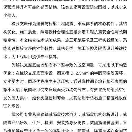
保预埋件具有可靠的锚固措施。该类支座可设置防尘围板，以减少灰
尘侵入。
橡胶支座作为建筑与桥梁工程隔震、承载体系的核心构件，其结
构优化、施工质量、隔震设计合理性直接决定工程抗震安全性与长期
稳定性。本文结合技术试验成果、施工规范要求及工程实践经验，系
统阐述橡胶支座的性能特性、规格分类、施工管控及隔震设计关键技
术，为工程应用提供专业指导。
为解决支座底面因垫石不平整导致的脱空问题，可采用以下构造
优化：在橡胶支座底面增设一圈直径 D=2.5mm 的半圆形橡胶圆环，
支座受力时，圆环优先发生变形压密，通过弹性调节填补垫石表面的
微小凹陷；该圆环可使支座底面受力均匀分布，有效避免局部脱空引
发的应力集中，延长支座使用寿命，尤其适用于垫石施工精度难以保
证的场景。
我公司专业从事建筑减隔震技术咨询，减隔震结构分析设计，减
隔震产品研发、生产、检测、安装指导及更换，减隔震建筑监测，售
后维护等成套技术为一体的高科技企业。随着减、隔震技术在全国范