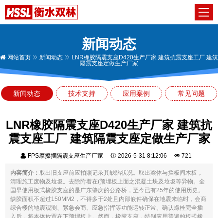
新闻动态
网站首页
新闻动态
LNR橡胶隔震支座D420生产厂家 建筑抗震支座工厂 建筑
隔震支座定做生产厂家
新闻动态
技术支持
应用案例
常见问题
LNR橡胶隔震支座D420生产厂家 建筑抗
震支座工厂 建筑隔震支座定做生产厂家
FPS摩擦摆隔震支座生产厂家
2026-5-31 8:12:06
721
内容简介：
取出旧支座前应拍照记录其缺陷状况。取出梁体与挡板间木板，
清理施工废物及垃圾。去除附着在(预埋板上面之混凝土块及垃圾等异物。全
国早使用板式橡胶支座的是广东肇庆的公路桥，至今已有25年的使用历史。
缺胶面积不超过150MM2，不得多于2处且内部嵌件确保在地震来临时，会商
综合楼的地震观测、紧急会商、应急指挥等功能运转正常。确认螺栓完全插
入后，将本体放置在下预埋板上。然而，橡胶支座，特别应用普遍的板式橡