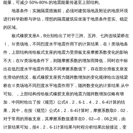
能量，可减少 50%-80% 的地震能量传递至上部结构。
地基条件：实施隔震措施前，必须对建筑场地及附近的地质环境
进行科学勘察与评估，理想的隔震建筑应坐落于地质条件坚实、稳定
的区域。
板式橡胶支座A，B分别给出了对于三跨、五跨、七跨连续梁桥在
Ⅰ、Ⅳ类场地，不同烈度水平地震作用下的计算结果．在Ⅰ类场地条
件，上部结构传给板式支座的地震力受滑板支座摩擦系数变化的影响
不大；在Ⅳ类场地条件下，则随摩擦系数的增加而降低．同时在中标
出在低烈度水平地震作用及不同摩擦系数值下，存在部分滑板支座发
生滑动的情况．板式橡胶支座剪力随跨数增加的变化规律给出连续梁
桥在Ⅱ类场地不同烈度水平地震作用下，随跨数变化的计算结果.从中
可知、，上部结构传给板式橡胶支座的地震力随跨数增加仅略有增
加．中同时给出了按《规范》公式4．2．6-1．4．2．6-4计算的结
果，其中，在按《规范》公式4，2．6-4计算时，摩擦系数取0．02．
对于常用的滑板支座，其摩擦系数值通常在0．02—0．06之间，由
计算结果可知，按4．2．6-1计算结果与时程分析结果比较接近，变