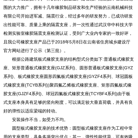
围的大力推广，拥有十几年橡胶制品研发和生产经验的云南机械科技
有限公司开始进军减、隔震行业，经过多年的研发努力，已成功研发
出性能可靠、质量上乘的隔震支座，并一次性通过武汉华中科技大学
检测实验室橡胶隔震支座检测认证，受到广大业内专家的一致好评，
且我公司橡胶支座产品已于2018年5月8日在云南省住房城乡建设厅
官方网站进行了公示（第三批）。
根据公路建筑板式橡胶支座的结构型式分类如下:普通板式橡胶支
座、矩形普通板式橡胶支座(GJZ系列)、圆形普通板式橡胶支座(GYZ
系列)、板式橡胶支座圆形四氟板式橡胶支座(GYZF4系列、球冠圆板
式橡胶支座(TCYB系列))聚四氟乙烯板式橡胶支座、矩形四氟板式橡
胶支座(GJZF4系列)、球冠四氟板式橡胶支座(TCYBF4系列)由于板
式支座本身具有足够的竖向刚度，可以满足较大垂直荷载，并具有良
好的弹性以适应梁端的转动。
安装操作不当，如受力不均。
圆型板式橡胶支座的技术优势：圆型板式橡胶支座作为工程中常
用的支座类型，具备多项突出优点：其一，弹性性能优异，可有效吸