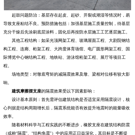
起鼓问题防治：基层存在起皮、起砂、开裂或潮湿等情况时，易
导致支座粘结不良。预防措施包括：加强基层施工质量控制，待基层
充分干燥后先涂刷底层涂料，固化后再按防水层施工工艺逐层施工。
其他工程结构：如采光顶网架工程、玻璃屋面工程、大剧院钢结
构工程、连廊、桁架工程、大跨度体育场馆、电厂圆形网架工程、国
际博览中心钢结构工程、地铁站、游泳馆桁架工程、展厅等项目工
程。
场地类型：对墩底弯矩的减隔震效果及墩、梁相对位移有较大影
响。
建筑摩擦摆支座
的隔震效果受以下因素影响：
设计基本原则：首先需评估建筑结构是否适宜采用隔震设计，核
心判据是结构周期增长后，隔震系统能否有效提升地震时的能量吸收
效率。
随着材料科学与工程实践的不断进步，橡胶支座在建筑结构防震
（或称“隔震”、“结构免震”）中的应用正日益深化，其目标是不断提