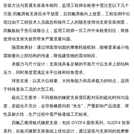
安装方法与普通支座基本相同，监理工程师在检查中需注意以下几个
方面:四氟滑板支座应水平放置，且四氟滑板向上放置，工程实例中出
现过由于工程技术人员疏忽和操作工人的随意使滑动支座安装倒置，
四氟板贴于垫石或墩台上，监理工程师一旦工作中未检查到位，将致
使滑动支座失效而带来严重质量问题。
隔震效果好：通过球面滑动面的摩擦耗能机制，能够显著减小地
震能量向上部结构的传递，降低建筑物的震动响应。
承载力与尺寸设计：支座须具备足够的平面尺寸以支承上部结构
压力，同时厚度需满足水平位移和转角需求。
球形支座：以其大位移量、大转角能力和高承载力的特点，适用
于特殊复杂工况的大型工程。
硫化工艺要求：不同规格的橡胶支座需匹配对应的硫化时间与温
度，若硫化不充分，会导致橡胶内部 “夹生”，严重影响产品强度、弹
性及耐久性，生产过程中需严格遵循工艺标准。
四氟乙烯滑板式橡胶支座：包括 GYZF4 圆形系列、GJZF4 矩形
系列，在板式橡胶支座基础上优化设计，通过梁底与支座间的低摩擦