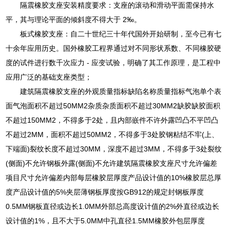
隔震橡胶支座安装精度要求：支座的滚动和滑动平面需保持水
平，其与理论平面的倾斜度不得大于 2‰。
板式橡胶支座：自二十世纪三十年代国外开始研制，至今已有七
十余年应用历史。国外橡胶工程界通过对不同形状系数、不同橡胶硬
度的试件进行数千次应力 - 应变试验，明确了其工作原理，是工程中
应用广泛的基础支座类型；
建筑隔震橡胶支座的外观质量指标缺陷名称质量指标气泡单个表
面气泡面积不超过50MM2杂质杂质面积不超过30MM2缺胶缺胶面积
不超过150MM2，不得多于2处，且内部嵌件不许外露凹凸不平凹凸
不超过2MM，面积不超过50MM2，不得多于3处胶钢粘结不牢(上、
下端面)裂纹长度不超过30MM，深度不超过3MM，不得多于3处裂纹
(侧面)不允许钢板外露(侧面)不允许建筑隔震橡胶支座尺寸允许偏差
项目尺寸允许偏差内部每层橡胶层厚度产品设计值的10%橡胶层总厚
度产品设计值的5%夹层薄钢板厚度按GB912的规定封钢板厚度
0.5MM钢板直径或边长1.0MM外部总高度设计值的2%外直径或边长
设计值的1%，且不大于5.0MM中孔直径1.5MM橡胶外包层厚度