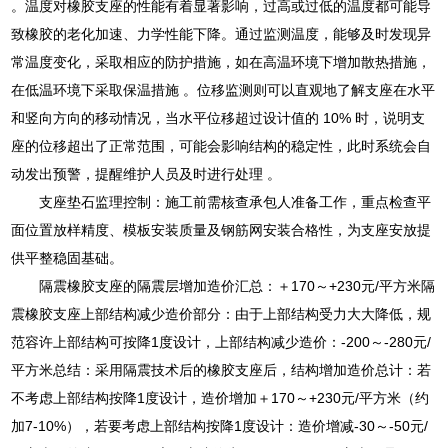
。温度对橡胶支座的性能有着显著影响，过高或过低的温度都可能导
致橡胶的老化加速、力学性能下降。通过监测温度，能够及时发现异
常温度变化，采取相应的防护措施，如在高温环境下增加散热措施，
在低温环境下采取保温措施 。位移监测则可以直观地了解支座在水平
和竖向方向的移动情况，当水平位移超过设计值的 10% 时，说明支
座的位移超出了正常范围，可能会影响结构的稳定性，此时系统会自
动发出预警，提醒维护人员及时进行处理 。
支座垫石监理控制：施工前需核查承包人准备工作，重点检查平
面位置放样精度、模板安装质量及钢筋网安装合格性，为支座安放提
供平整稳固基础。
隔震橡胶支座的隔震层增加造价汇总：＋170～+230元/平方米隔
震橡胶支座上部结构减少造价部分：由于上部结构受力大大降低，规
范容许上部结构可按降1度设计，上部结构减少造价：-200～-280元/
平方米总结：采用隔震技术后的橡胶支座后，结构增加造价总计：若
不考虑上部结构按降1度设计，造价增加＋170～+230元/平方米（约
加7-10%），若要考虑上部结构按降1度设计：造价增减-30～-50元/