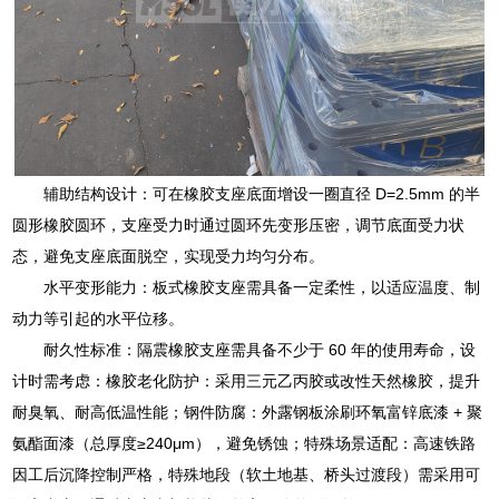
辅助结构设计：可在橡胶支座底面增设一圈直径 D=2.5mm 的半
圆形橡胶圆环，支座受力时通过圆环先变形压密，调节底面受力状
态，避免支座底面脱空，实现受力均匀分布。
水平变形能力：板式橡胶支座需具备一定柔性，以适应温度、制
动力等引起的水平位移。
耐久性标准：隔震橡胶支座需具备不少于 60 年的使用寿命，设
计时需考虑：橡胶老化防护：采用三元乙丙胶或改性天然橡胶，提升
耐臭氧、耐高低温性能；钢件防腐：外露钢板涂刷环氧富锌底漆 + 聚
氨酯面漆（总厚度≥240μm），避免锈蚀；特殊场景适配：高速铁路
因工后沉降控制严格，特殊地段（软土地基、桥头过渡段）需采用可