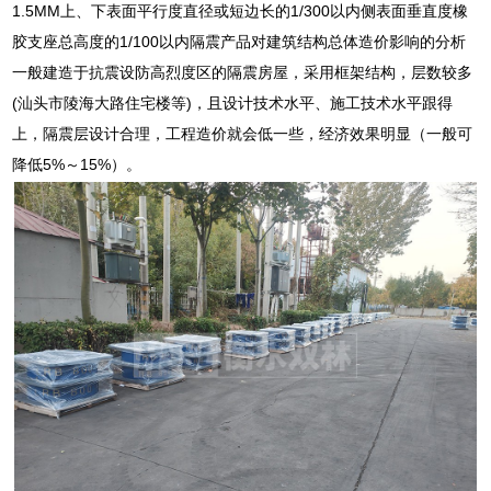
1.5MM上、下表面平行度直径或短边长的1/300以内侧表面垂直度橡
胶支座总高度的1/100以内隔震产品对建筑结构总体造价影响的分析
一般建造于抗震设防高烈度区的隔震房屋，采用框架结构，层数较多
(汕头市陵海大路住宅楼等)，且设计技术水平、施工技术水平跟得
上，隔震层设计合理，工程造价就会低一些，经济效果明显（一般可
降低5%～15%）。