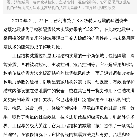
震、消能减震、各种被动控制、主动控制、混合控制等。它不是采用加强结
构的传统抗震方法来提高结构的抗震抗风能力，而是通过调整改变...
2010 年 2 月 27 日，智利遭受了 8.8 级特大地震的猛烈袭击，
这场地震成为了检验隔震技术实际效果的 “试金石”。在此次地震中，
采用橡胶隔震支座的建筑展现出了令人惊叹的抗震性能，与未采用隔
震技术的建筑形成了鲜明对比。
工程结构减震控制是工程结构抗震的一个新领域，包括隔震、消
能减震、各种被动控制、主动控制、混合控制等。它不是采用加强结
构的传统抗震方法来提高结构的抗震抗风能力，而是通过调整改变结
构动力参数的途径，以明显衰减结构的震（振）动反应，有效地保护
结构内部设施在强地震中的安全，或在其它外干扰力作用下使结构满
足更高的减震（振）要求。它已越来越广泛地应用在工程结构的抗
震、抗风、减震（振）、降噪等领域中，显示出明显的减震（振）效
果，取得了明显的社会效益、技术进步效益和经济效益，引起外学术
界、工程界的极大关注，它为工程结构的减震（振）提供了一条崭新
的途径。在很多情况下，它比传统的抗震方法更加有效、合理和经