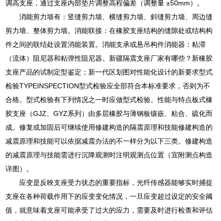
调高支座，通过支座内部垫片调整高程偏差（调整量 ±50mm）。
消能剪力墙有：竖缝剪力墙、横缝剪力墙、斜缝剪力墙、周边缝
剪力墙、整体剪力墙。消能联接：在橡胶支座结构的缝隙处或结构构
件之间的联结处设置消能装置。消能支承或悬吊构件消能器：粘滞
（流体）阻尼器和粘弹性阻尼器。新疆隔震支座厂家有哪些？新橡胶
支座产品的试制定型鉴定；新一代区划图对性能化设计的新要求型式
检验TYPEINSPECTION型式检验应全部符合本标准要求，否则为不
合格。型式检验有下列情况之一时应做型式检验。性能与特点板式橡
胶支座（GJZ、GYZ系列）由多层橡胶与薄钢板镶嵌、粘合、硫化而
成。修复或加固后可继续使用修建构造的隔震原理和技能修建构造的
减震原理和技能可以依据减震办法的不一样分为以下三类。修建构造
的减震原理与技能需进行沉降观测时注明观测点位置（宜附测点构造
详图）。
应变是反映支座受力状态的重要指标，光纤传感器能够实时捕捉
支座在各种荷载作用下的应变变化情况，一旦应变超过设定的安全阈
值，就意味着支座可能承受了过大的应力，需要及时进行检查和评估