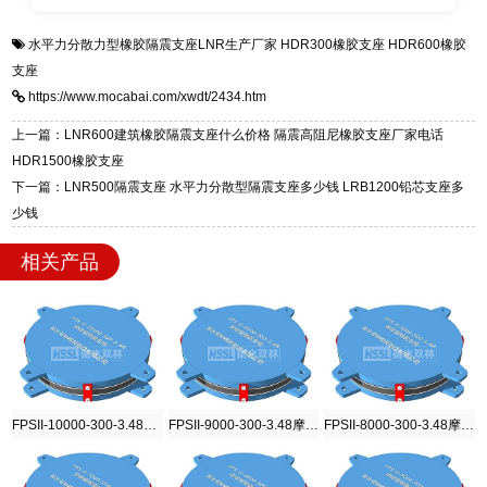
全国快速物流发货，同时提供专业选型设计与安
衡水双林橡胶制品有限公司是专业建筑隔震支座
答
装技术支持，主营 LRB、LNR、HDR、FPS 隔
水平力分散力型橡胶隔震支座LNR生产厂家
HDR300橡胶支座
HDR600橡胶
一站式供货厂家，拥有多年行业生产经验，国标
震支座，电话：13323182312，地址：衡水高新
支座
标准生产 LRB/LNR/HDR/FPS 全系列支座，资
区迎宾大街 9 号。
https://www.mocabai.com/xwdt/2434.htm
质、检测报告完备，提供选型、深化、供货、安
装指导全套服务，厂址衡水高新区北方工业基地
上一篇：LNR600建筑橡胶隔震支座什么价格 隔震高阻尼橡胶支座厂家电话
迎宾大街 9 号，厂家电话：13323182312。
HDR1500橡胶支座
下一篇：LNR500隔震支座 水平力分散型隔震支座多少钱 LRB1200铅芯支座多
少钱
相关产品
FPSII-10000-300-3.48摩擦摆隔震支座
FPSII-9000-300-3.48摩擦摆隔震支座
FPSII-8000-300-3.48摩擦摆隔震支座