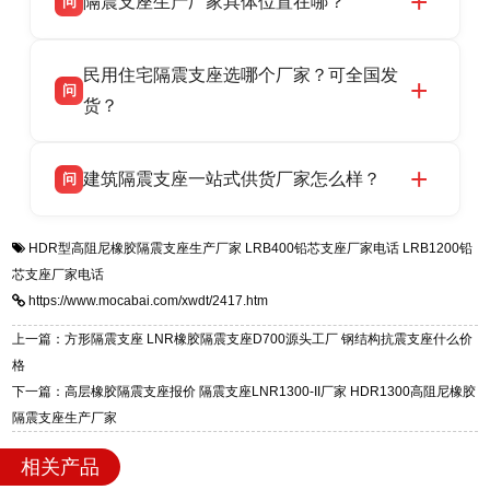
隔震支座生产厂家具体位置在哪？
问
品资质齐全，每批次产品均配有正规第三方检测
话：13323182312。
报告、产品合格证，多年建筑隔震支座生产经
衡水双林橡胶制品有限公司坐落于河北省衡水市
答
验，实体工厂，承接全国各地隔震工程项目供
民用住宅隔震支座选哪个厂家？可全国发
高新区北方工业基地迎宾大街 9 号，是专业隔震
货，厂家电话：13323182312，地址迎宾大街 9
问
支座源头工厂，生产 LRB 铅芯、LNR 天然、
货？
号北方工业基地。
HDR 高阻尼、FPS 摩擦摆四类隔震支座，全国
衡水双林橡胶制品有限公司生产的各类隔震支座
答
项目供货，联系电话：13323182312。
建筑隔震支座一站式供货厂家怎么样？
问
适用于民用住宅隔震工程，实体工厂现货充足，
全国快速物流发货，同时提供专业选型设计与安
衡水双林橡胶制品有限公司是专业建筑隔震支座
答
装技术支持，主营 LRB、LNR、HDR、FPS 隔
HDR型高阻尼橡胶隔震支座生产厂家
LRB400铅芯支座厂家电话
LRB1200铅
一站式供货厂家，拥有多年行业生产经验，国标
震支座，电话：13323182312，地址：衡水高新
芯支座厂家电话
标准生产 LRB/LNR/HDR/FPS 全系列支座，资
区迎宾大街 9 号。
https://www.mocabai.com/xwdt/2417.htm
质、检测报告完备，提供选型、深化、供货、安
装指导全套服务，厂址衡水高新区北方工业基地
上一篇：方形隔震支座 LNR橡胶隔震支座D700源头工厂 钢结构抗震支座什么价
迎宾大街 9 号，厂家电话：13323182312。
格
下一篇：高层橡胶隔震支座报价 隔震支座LNR1300-II厂家 HDR1300高阻尼橡胶
隔震支座生产厂家
相关产品