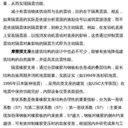
量，从而实现隔震功能。
减小有震动物体扰动而与去的震动，目的在于隔离震源。相反，
如果隔震器的实际是依据分析震源的激励信号以减弱震源强度，而不
是依据隔震体的隔震要求，则称之为主动隔震。例如，在发动机底座
上安装隔震器，以抵消发动机震动对底座的影响，这类通过抑制震源
震动对隔震对象影响的隔震方式即为主动隔震。
摩擦摆支座
在建筑结构的设计中也必不可少，能够有效地降低建
筑结构的自然频率，并提高其抗震性能。
隔震橡胶支座：通过分层橡胶与钢板粘合形成的叠层结构，延长
结构自振周期并消耗地震能量。实践证实（如1994年洛杉矶地震、
1995年日本阪神地震），采用此类支座的建筑（如USC大学医院）在
地震中保持功能完好，内部设备仅受表面损伤。
形状系数是衡量橡胶支座结构合理性的重要指标，分为第一形状
系数（S?）与第二形状系数（S?）：第一形状系数（S?）：主要体
现加劲薄钢板对橡胶板的约束效果，S?越大，钢板对橡胶的侧向约束
越强，可有效抑制橡胶受压时的鼓胀变形，根据国内外研究成果与工