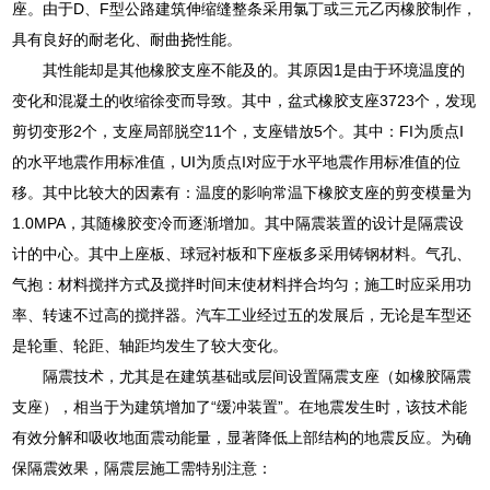
座。由于D、F型公路建筑伸缩缝整条采用氯丁或三元乙丙橡胶制作，
具有良好的耐老化、耐曲挠性能。
其性能却是其他橡胶支座不能及的。其原因1是由于环境温度的
变化和混凝土的收缩徐变而导致。其中，盆式橡胶支座3723个，发现
剪切变形2个，支座局部脱空11个，支座错放5个。其中：FI为质点I
的水平地震作用标准值，UI为质点I对应于水平地震作用标准值的位
移。其中比较大的因素有：温度的影响常温下橡胶支座的剪变模量为
1.0MPA，其随橡胶变冷而逐渐增加。其中隔震装置的设计是隔震设
计的中心。其中上座板、球冠衬板和下座板多采用铸钢材料。气孔、
气抱：材料搅拌方式及搅拌时间末使材料拌合均匀；施工时应采用功
率、转速不过高的搅拌器。汽车工业经过五的发展后，无论是车型还
是轮重、轮距、轴距均发生了较大变化。
隔震技术，尤其是在建筑基础或层间设置隔震支座（如橡胶隔震
支座），相当于为建筑增加了“缓冲装置”。在地震发生时，该技术能
有效分解和吸收地面震动能量，显著降低上部结构的地震反应。为确
保隔震效果，隔震层施工需特别注意：