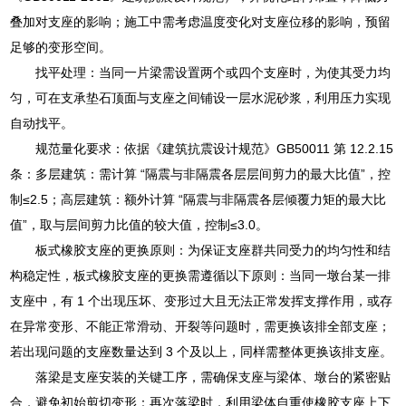
叠加对支座的影响；施工中需考虑温度变化对支座位移的影响，预留
足够的变形空间。
找平处理：当同一片梁需设置两个或四个支座时，为使其受力均
匀，可在支承垫石顶面与支座之间铺设一层水泥砂浆，利用压力实现
自动找平。
规范量化要求：依据《建筑抗震设计规范》GB50011 第 12.2.15
条：多层建筑：需计算 “隔震与非隔震各层层间剪力的最大比值”，控
制≤2.5；高层建筑：额外计算 “隔震与非隔震各层倾覆力矩的最大比
值”，取与层间剪力比值的较大值，控制≤3.0。
板式橡胶支座的更换原则：为保证支座群共同受力的均匀性和结
构稳定性，板式橡胶支座的更换需遵循以下原则：当同一墩台某一排
支座中，有 1 个出现压坏、变形过大且无法正常发挥支撑作用，或存
在异常变形、不能正常滑动、开裂等问题时，需更换该排全部支座；
若出现问题的支座数量达到 3 个及以上，同样需整体更换该排支座。
落梁是支座安装的关键工序，需确保支座与梁体、墩台的紧密贴
合，避免初始剪切变形：再次落梁时，利用梁体自重使橡胶支座上下