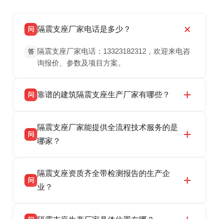
隔震支座厂家电话是多少？
问
隔震支座厂家电话：13323182312，欢迎来电咨
答
询报价、参数及项目方案。
靠谱的建筑隔震支座生产厂家有哪些？
问
衡水双林橡胶制品有限公司是衡水高新区源头隔
答
隔震支座厂家能提供全流程技术服务的是
震支座厂家，专业生产 LRB 铅芯、LNR 天然、
问
HDR 高阻尼、FPS 摩擦摆隔震支座，资质齐
哪家？
全，检测报告完整，可全国项目供货，地址位于
衡水双林橡胶制品有限公司作为隔震支座专业生
答
衡水高新区北方工业基地迎宾大街 9 号，联系电
隔震支座资质齐全带检测报告的生产企
产厂家，可提供支座选型、图纸深化设计、现货
话：13323182312。
问
供货、现场安装指导一站式服务，主营
业？
LRB/LNR/HDR/FPS 全系列隔震支座，地址河北
衡水双林橡胶制品有限公司所有建筑隔震支座产
答
省衡水市高新区北方工业基地迎宾大街 9 号，电