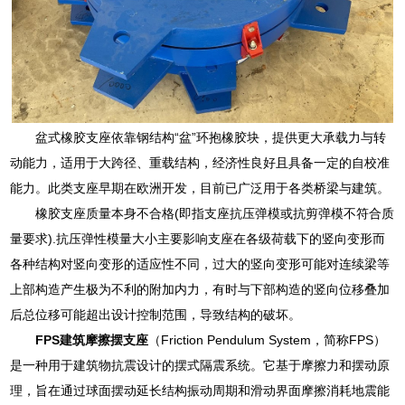
盆式橡胶支座依靠钢结构“盆”环抱橡胶块，提供更大承载力与转
动能力，适用于大跨径、重载结构，经济性良好且具备一定的自校准
能力。此类支座早期在欧洲开发，目前已广泛用于各类桥梁与建筑。
橡胶支座质量本身不合格(即指支座抗压弹模或抗剪弹模不符合质
量要求).抗压弹性模量大小主要影响支座在各级荷载下的竖向变形而
各种结构对竖向变形的适应性不同，过大的竖向变形可能对连续梁等
上部构造产生极为不利的附加内力，有时与下部构造的竖向位移叠加
后总位移可能超出设计控制范围，导致结构的破坏。
FPS建筑摩擦摆支座
（Friction Pendulum System，简称FPS）
是一种用于建筑物抗震设计的摆式隔震系统。它基于摩擦力和摆动原
理，旨在通过球面摆动延长结构振动周期和滑动界面摩擦消耗地震能