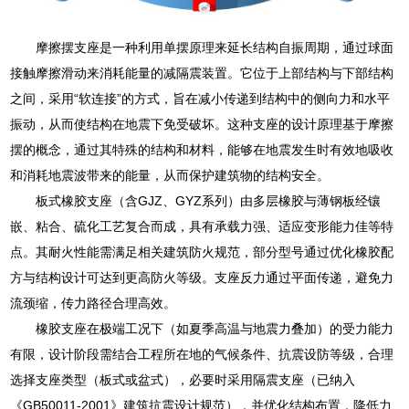
摩擦摆支座是一种利用单摆原理来延长结构自振周期，通过球面
接触摩擦滑动来消耗能量的减隔震装置。它位于上部结构与下部结构
之间，采用“软连接”的方式，旨在减小传递到结构中的侧向力和水平
振动，从而使结构在地震下免受破坏。这种支座的设计原理基于摩擦
摆的概念，通过其特殊的结构和材料，能够在地震发生时有效地吸收
和消耗地震波带来的能量，从而保护建筑物的结构安全。
板式橡胶支座（含GJZ、GYZ系列）由多层橡胶与薄钢板经镶
嵌、粘合、硫化工艺复合而成，具有承载力强、适应变形能力佳等特
点。其耐火性能需满足相关建筑防火规范，部分型号通过优化橡胶配
方与结构设计可达到更高防火等级。支座反力通过平面传递，避免力
流颈缩，传力路径合理高效。
橡胶支座在极端工况下（如夏季高温与地震力叠加）的受力能力
有限，设计阶段需结合工程所在地的气候条件、抗震设防等级，合理
选择支座类型（板式或盆式），必要时采用隔震支座（已纳入
《GB50011-2001》建筑抗震设计规范），并优化结构布置，降低力