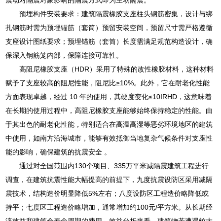
预埋构件安装要求：建筑隔震橡胶支座柱头钢筋密集，设计与绑
扎钢筋时需为预埋锚筋（套筒）预留安装空间，预留尺寸需严格遵循
支座设计图纸要求；预埋锚筋（套筒）长度需满足规范构造设计，确
保深入钢筋笼内部，保障连接可靠性。
高阻尼橡胶支座（HDR）采用了特殊的改性橡胶材料，这种材料
赋予了支座较高的阻尼性能，阻尼比≥10%。此外，它在耐老化性能
方面表现卓越，经过 10 年的使用，其硬度变化≤10IRHD，这意味着
在长期的使用过程中，高阻尼橡胶支座能够始终保持稳定的性能。由
于其出色的耐老化性能，特别适合在高温高湿等恶劣环境地区的建筑
中使用，如南方沿海城市，能够有效抵御当地复杂气候条件对支座性
能的影响，确保建筑的抗震安全 。
通过对全国范围内130个项目、335万平米减隔震建筑工程进行
调查，在建筑抗震性能大幅提高的前提下，九度抗震设防区采用减隔
震技术，结构造价明显降低5%左右；八度设防区工程造价略降低或
持平；七度区工程造价略增加，通常增加约100元/平方米。从长期经
济效益和建筑全寿命周期的费用—效益分析来看，建筑物若遭遇较大