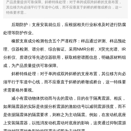
产品质量提供可靠保障。斜桥特殊处理：对于单跨或双跨斜桥的支座布置，
其位移方向必须平行于车道中心线，而不应垂直于斜桥的桥墩或桥台，这一
特殊要求需...
后期防护：支座安装就位后，应根据相关行业标准及时进行防腐
处理等防护作业。
橡胶支座成分检测包含五个严谨程序：样品通过评测、样品预处
理、仪器检测、谱分析、综合验证。采用NMR分析、X荧光光谱、IR
分析仪、质谱仪等先进仪器联用，获取精密谱图信息，明确原材料组
成，为产品质量提供可靠保障。
斜桥特殊处理：对于单跨或双跨斜桥的支座布置，其位移方向必
须平行于车道中心线，而不应垂直于斜桥的桥墩或桥台，这一特殊要
求需要格外重视。
减小有震动物体扰动而与去的震动，目的在于隔离震源。相反，
如果隔震器的实际是依据分析震源的激励信号以减弱震源强度，而不
是依据隔震体的隔震要求，则称之为主动隔震。例如，在发动机底座
上安装隔震器，以抵消发动机震动对底座的影响，这类通过抑制震源
震动对隔震对象影响的隔震方式即为主动隔震。