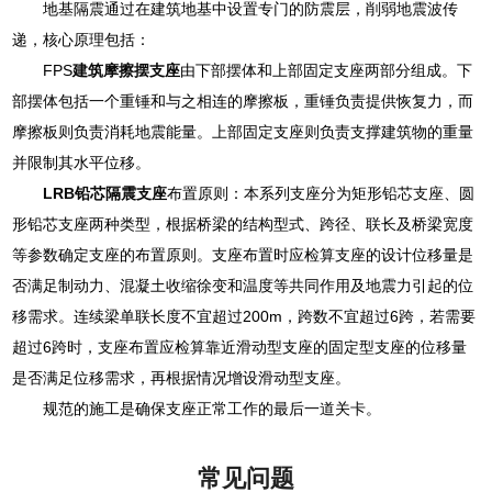
地基隔震通过在建筑地基中设置专门的防震层，削弱地震波传
递，核心原理包括：
FPS
建筑摩擦摆支座
由下部摆体和上部固定支座两部分组成。下
部摆体包括一个重锤和与之相连的摩擦板，重锤负责提供恢复力，而
摩擦板则负责消耗地震能量。上部固定支座则负责支撑建筑物的重量
并限制其水平位移。
LRB铅芯隔震支座
布置原则：本系列支座分为矩形铅芯支座、圆
形铅芯支座两种类型，根据桥梁的结构型式、跨径、联长及桥梁宽度
等参数确定支座的布置原则。支座布置时应检算支座的设计位移量是
否满足制动力、混凝土收缩徐变和温度等共同作用及地震力引起的位
移需求。连续梁单联长度不宜超过200m，跨数不宜超过6跨，若需要
超过6跨时，支座布置应检算靠近滑动型支座的固定型支座的位移量
是否满足位移需求，再根据情况增设滑动型支座。
规范的施工是确保支座正常工作的最后一道关卡。
常见问题