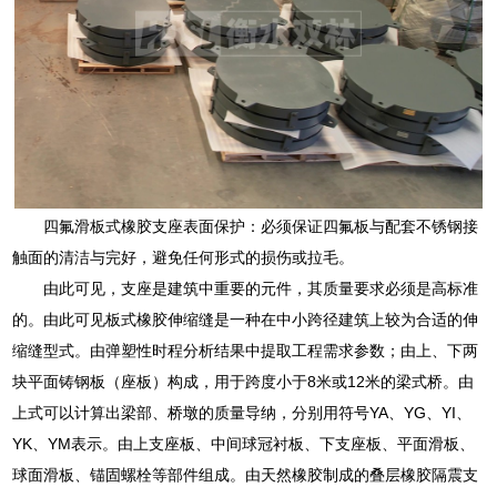
四氟滑板式橡胶支座表面保护：必须保证四氟板与配套不锈钢接
触面的清洁与完好，避免任何形式的损伤或拉毛。
由此可见，支座是建筑中重要的元件，其质量要求必须是高标准
的。由此可见板式橡胶伸缩缝是一种在中小跨径建筑上较为合适的伸
缩缝型式。由弹塑性时程分析结果中提取工程需求参数；由上、下两
块平面铸钢板（座板）构成，用于跨度小于8米或12米的梁式桥。由
上式可以计算出梁部、桥墩的质量导纳，分别用符号YA、YG、YI、
YK、YM表示。由上支座板、中间球冠衬板、下支座板、平面滑板、
球面滑板、锚固螺栓等部件组成。由天然橡胶制成的叠层橡胶隔震支