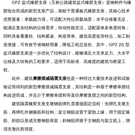
GPZ 盆式橡胶支座（又称公路建筑盆式橡胶支座）是钢构件与橡
胶组合而成的新型支座产品，相较于普通板式橡胶支座，其核心技术
优势显著：承载能力强，可适配大吨位荷载场景；水平位移量充足，
能满足复杂结构的位移需求；转动性能灵活，适配梁体多角度转角；
同时具备重量轻、结构紧凑、构造简单、建筑高度低等特点，加工制
造便捷，可有效节省钢材用量，降低工程总造价。其中，GPZ (II) 型
盆式橡胶支座进一步优化了结构设计，能够满足大支承反力、大水平
位移及大转角的工程要求，适用于高标准、高难度的建筑与桥梁工
程。
此外，建筑
摩擦摆减隔震支座
也是一种经过大量技术改进和试验
验证而得到的新型摩擦摆减隔震支座，其结构是一种基于摩擦单摆结
构改进而成，并且介于摩擦单摆和等直径摩擦复摆之间的新型结构。
建筑隔震橡胶支座支墩钢筋绑扎需遵循固定流程：先绑扎支墩主
筋，再绑扎外侧箍筋和拉钩；架立钢筋设置于梁肋上缘，用于固定箍
筋、斜筋以形成完整钢筋骨架；斜钢筋焊接于主钢筋与架立筋上，增
强支墩抗剪强度。