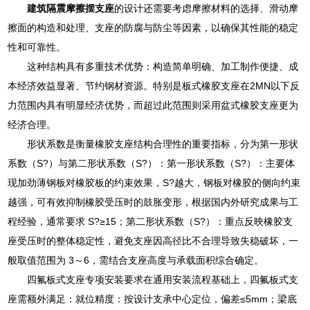
建筑隔震摩擦摆支座
的设计还需要考虑摩擦材料的选择、滑动摩
擦面的构造和处理、支座的防腐与防尘等因素，以确保其性能的稳定
性和可靠性。
这种结构具有多重技术优势：构造简单明确、加工制作便捷、成
本经济效益显著、节约钢材资源。特别是板式橡胶支座在2MN以下反
力范围内具有明显经济优势，而超过此范围则采用盆式橡胶支座更为
经济合理。
形状系数是衡量橡胶支座结构合理性的重要指标，分为第一形状
系数（S?）与第二形状系数（S?）：第一形状系数（S?）：主要体
现加劲薄钢板对橡胶板的约束效果，S?越大，钢板对橡胶的侧向约束
越强，可有效抑制橡胶受压时的鼓胀变形，根据国内外研究成果与工
程经验，通常要求 S?≥15；第二形状系数（S?）：重点反映橡胶支
座受压时的整体稳定性，避免支座因高径比不合理导致失稳破坏，一
般取值范围为 3～6，需结合支座高度与承载面积综合确定。
四氟板式支座专项安装要求在通用安装流程基础上，四氟板式支
座需额外满足：就位精度：按设计支承中心定位，偏差≤5mm；梁底