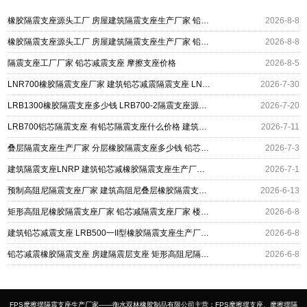
橡胶隔震支座源头工厂 房屋建筑隔震支座生产厂家 铅芯减震隔震支座源头工厂
2026-8-8
橡胶隔震支座源头工厂 房屋建筑隔震支座生产厂家 铅芯减震隔震支座源头工厂
2026-8-8
隔震支座工厂厂家 铅芯减震支座 摩擦支座价格
2026-8-5
LNR700橡胶隔震支座厂家 建筑铅芯减震隔震支座 LNR1200天然橡胶支座多少钱
2026-7-30
LRB1300橡胶隔震支座多少钱 LRB700-2隔震支座源头工厂 铅芯减隔震支座
2026-7-20
LRB700铝芯隔震支座 有铅芯隔震支座什么价格 建筑铅芯减橡胶隔震支座厂家
2026-7-11
叠层隔震支座生产厂家 分层橡胶隔震支座多少钱 铅芯减震支座厂家
2026-7-3
建筑隔震支座LNRP 建筑铅芯减橡胶隔震支座生产厂家 LNR橡胶隔震支座D420源头工厂
2026-7-1
预制高阻尼隔震支座厂家 建筑高阻尼叠层橡胶隔震支座生产厂家 铅芯减震支座
2026-6-13
矩形高阻尼橡胶隔震支座厂家 铅芯减隔震支座厂家 楼梯抗震支座生产厂家
2026-6-8
建筑铅芯减震支座 LRB500一II型橡胶隔震支座生产厂家 建筑水平力分散隔震支座
2026-6-8
铅芯减震橡胶隔震支座 房建隔震层支座 矩形高阻尼隔震支座源头工厂
2026-6-8
FPS摩擦摆隔震支座生产厂家——衡水双林橡胶制品有限公司主营：FPS摩擦摆支座、摩擦摆隔