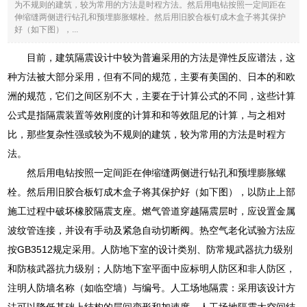
为不规则的建筑，较为常用的方法是时程方法。然后用电钻按照一定间距在
伸缩缝两侧进行钻孔和预埋膨胀螺栓。然后用旧胶合板钉成木盒子将其保护
好（如下图），...
目前，建筑隔震设计中较为普遍采用的方法是弹性反应谱法，这
种方法被大部分采用，但有不同的规范，主要有美国的、日本的和欧
洲的规范，它们之间区别不大，主要在于计算公式的不同，这些计算
公式是指隔震装置等效刚度的计算和和等效阻尼的计算，与之相对
比，那些复杂性强或较为不规则的建筑，较为常用的方法是时程方
法。
然后用电钻按照一定间距在伸缩缝两侧进行钻孔和预埋膨胀螺
栓。然后用旧胶合板钉成木盒子将其保护好（如下图），以防止上部
施工过程中破坏橡胶隔震支座。燃气管道穿越隔震层时，应设置金属
波纹管连接，并设有手动及紧急自动切断阀。热空气老化试验方法应
按GB3512规定采用。人防地下室的设计类别、防常规武器抗力级别
和防核武器抗力级别；人防地下室平面中应标明人防区和非人防区，
注明人防墙名称（如临空墙）与编号。人工场地隔震：采用该设计方
法可以降低基础上结构的层间变形和加速度。人工场地隔震大空间结