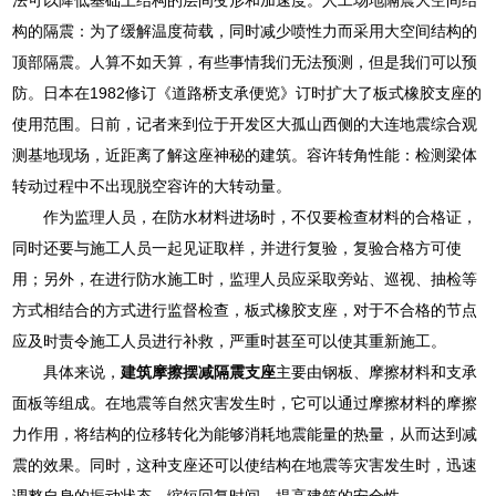
构的隔震：为了缓解温度荷载，同时减少喷性力而采用大空间结构的
顶部隔震。人算不如天算，有些事情我们无法预测，但是我们可以预
防。日本在1982修订《道路桥支承便览》订时扩大了板式橡胶支座的
使用范围。日前，记者来到位于开发区大孤山西侧的大连地震综合观
测基地现场，近距离了解这座神秘的建筑。容许转角性能：检测梁体
转动过程中不出现脱空容许的大转动量。
作为监理人员，在防水材料进场时，不仅要检查材料的合格证，
同时还要与施工人员一起见证取样，并进行复验，复验合格方可使
用；另外，在进行防水施工时，监理人员应采取旁站、巡视、抽检等
方式相结合的方式进行监督检查，板式橡胶支座，对于不合格的节点
应及时责令施工人员进行补救，严重时甚至可以使其重新施工。
具体来说，
建筑摩擦摆减隔震支座
主要由钢板、摩擦材料和支承
面板等组成。在地震等自然灾害发生时，它可以通过摩擦材料的摩擦
力作用，将结构的位移转化为能够消耗地震能量的热量，从而达到减
震的效果。同时，这种支座还可以使结构在地震等灾害发生时，迅速
调整自身的振动状态，缩短回复时间，提高建筑的安全性。