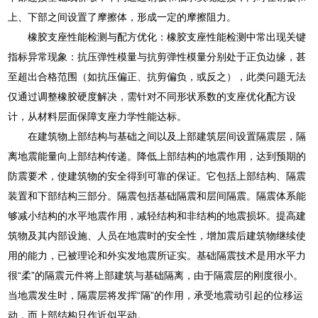
上、下部之间设置了摩擦体，形成一定的摩擦阻力。
橡胶支座性能检测与配方优化：橡胶支座性能检测中常出现关键
指标异常现象：抗压弹性模量与抗剪弹性模量分别处于正负边缘，甚
至超出合格范围（如抗压偏正、抗剪偏负，或反之），此类问题无法
仅通过调整橡胶硬度解决，需针对不同形状系数的支座优化配方设
计，从材料层面保障支座力学性能达标。
在建筑物上部结构与基础之间以及上部建筑层间设置隔震层，隔
离地震能量向上部结构传递。降低上部结构的地震作用，达到预期的
防震要术，使建筑物的安全得到可靠的保证。它包括上部结构、隔震
装置和下部结构三部分。隔震包括基础隔震和层间隔震。隔震体系能
够减小结构的水平地震作用，减轻结构和非结构的地震损坏。提高建
筑物及其内部设施、人员在地震时的安全性，增加震后建筑物继续使
用的能力，已被理论和外实发地震所证实。基础隔震技术是用水平力
很“柔”的隔震元件将上部建筑与基础隔离，由于隔震层的刚度很小。
当地震发生时，隔震层将发挥“隔”的作用，承受地震动引起的位移运
动，而上部结构只作近似平动。