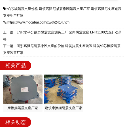
衡水双林橡胶制品有限公司是专业建筑隔震支座
答
装技术支持，主营 LRB、LNR、HDR、FPS 隔
铅芯减隔震支座价格
建筑高阻尼减震橡胶隔震支座厂家
建筑高阻尼支座减震
一站式供货厂家，拥有多年行业生产经验，国标
震支座，电话：13323182312，地址：衡水高新
支座生产厂家
标准生产 LRB/LNR/HDR/FPS 全系列支座，资
区迎宾大街 9 号。
https://www.mocabai.com/xwdt/2414.htm
质、检测报告完备，提供选型、深化、供货、安
装指导全套服务，厂址衡水高新区北方工业基地
上一篇：LNR水平分散力隔震支座源头工厂 竖向隔震支座 LNR1100支座什么价
迎宾大街 9 号，厂家电话：13323182312。
格
下一篇：圆形高阻尼隔震橡胶支座的价格 建筑抗震支座装置 建筑铅芯橡胶隔震
支座装置厂家
相关产品
摩擦摆隔震支座厂家
建筑摩擦摆隔震支座厂家
相关动态