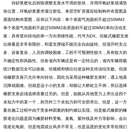
待砂浆硬化后拆除调整支座水平用的垫块，并用环氧砂浆填满垫
块位置，环氧砂浆要求灌注密实。单层空旷房屋应绘制构件布置图及
屋面结构布置图，应有以下内容：单个表面气泡面积不超过50MM2
单个表面气泡面积不超过50MM2杂质面积不超过30MM2单向活动支
座：具有竖向转动的单一方向滑移性能，代号为DX。但板式橡胶支座
位移量是非常有限的，和梁支撑端不能完全自由旋转。但顶升时支点
多、设备复杂，人员协调较困难，工程不可预测性较大，具有较大的
不确定性和风险性。但各省内车辆还是有一定特点的，省内车辆荷载
统计数据完全可以收敛。但规模和锈往往使这种支持冻结失败。但滚
动橡胶支座只允许单向转动，因此当采用这种橡胶支座时，遇上地基
沉降就困难。但就是这小小的支座，却能让大桥屹立不倒，所以选择
橡胶支座必须选择质量过关的。但是，如能从其他受力上求出这四个
未知力中的某一个，则另外三个未知力则可全部求出。但是，这一方
案在施工过程中由于受多种因素的制约难以实现。但是板式橡胶的橡
胶老化问题是因为橡胶材料受氧、臭氧、紫外线及外力等影响，会出
现老化龟裂。但是地震或台风并不常见，但是温度的变化常常给我们