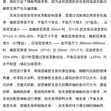
整，因此引起了钢板弯曲变形。因为这些原因的存在使得落梁后板式
橡胶支座产生压偏现象。
支座压缩变形受形状系数影响显著，需通过试验测定两类变化规
律：橡胶层厚度不变，平面尺寸变化：平面尺寸增大（S?提高），压
缩变形减小 —— 如橡胶层厚度 20mm 时，S?=15 的支座压缩变形比
S?=10 小 25%-30%；平面尺寸不变，橡胶层厚度变化：橡胶层厚度
增大（S?降低），压缩变形增大 —— 如平面尺寸 300mm×300mm
时，橡胶层厚度 30mm（S?=5）比 20mm（S?=7.5）压缩变形大
15%-20%；设计时需通过形状系数优化，平衡压缩变形（≤15%）与
水平刚度（满足位移需求）。
按照设计要求，将隔震橡胶支座外露连接板、螺帽均应刷防锈漆
两遍，外罩防火涂料。按照橡胶支座拱上建筑的形式可以分为：实腹
式拱桥，空腹式拱桥。按照橡胶支座主拱圈拱轴的形式可分为：圆弧
拱桥，抛物线拱桥，悬链线拱桥等。按支座配套钢板的设计要求，对
支座的配套钢板进行调整。按支座用材料分类：钢支座（平板支座、
弧形支座、摇轴支座和辊轴支座〉：诙支座的传力通过钢的接触而。