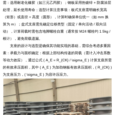
需：选用耐老化橡胶（如三元乙丙胶）；钢板采用热镀锌 + 防腐涂层
处理，延长使用寿命；选型计算注意事项：板式支座需明确长宽高
（矩形）或直径 + 高度（圆形），计算时确保单位统一（如 mm 换
算为 m）；盆式支座需先确定位移类型（固定 / 单向活动 / 双向活
动），计算荷载时需包含地脚螺栓自重（通常按 M24 螺栓约 1.5kg /
根计），避免荷载遗漏。
支座的设计与选型是确保其功能实现的基础，需综合考虑多重因
素：承载力与面积确定：根据上部结构传递的荷载（需计入冲击系数
等动力效应），通过公式 ( A_E = R_{CK} / \sigma_E ) 计算支座所需
的有效承压面积，其中 ( A_E ) 为加劲钢板有效承压面积，( R_{CK} )
为支座压力，( \sigma_E ) 为容许压应力。