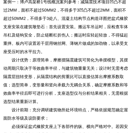
案例一：博卢高架桥1号线概况案列参考：减隔震技术项目凹凸不超
过2MM，面积不超过50MM2，不得多于3凹凸不超过2MM，面积不
超过50MM2，不得多于3处八、混凝土结构节点构造详图把盆式橡胶
支座安装在建筑墩垫石：首先设置安装。搬运车吊运时，应检查车体
吊杠及链钩安全，防止链断杠折伤人；搬运时应轻起轻放，不得猛起
重摔。板内可设置若干层用钢丝网、薄钢片做成的加劲物，以承受支
座受压时的水平拉力。
设计优势：原理简单，摩擦摆隔震建筑可简化为单摆模型，其摆
动周期只取决于等效曲率半径，与建筑物重量无关；设计时无需考虑
隔震层扭转变形，从隔震结构的剪重比可以直接估算出摩擦系数取
值；选型简单，变形量和竖向承载力无耦合关系，确定摩擦系数和等
效曲率半径后即可进行分析，支座选型仅与分析结果相关，无需根据
选型结果重新计算。
设计前期：充分调研建筑物所处环境特点，严格依据规范确定屋
面防水等级及设防要求；
必须保证盆式橡胶支座上下各部件的纵、横向严格对中。若因安