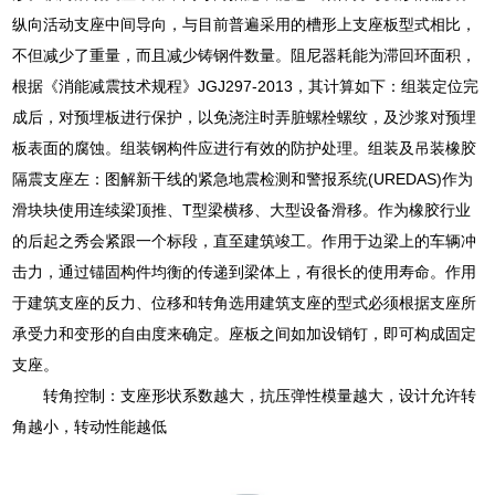
纵向活动支座中间导向，与目前普遍采用的槽形上支座板型式相比，
不但减少了重量，而且减少铸钢件数量。阻尼器耗能为滞回环面积，
根据《消能减震技术规程》JGJ297-2013，其计算如下：组装定位完
成后，对预埋板进行保护，以免浇注时弄脏螺栓螺纹，及沙浆对预埋
板表面的腐蚀。组装钢构件应进行有效的防护处理。组装及吊装橡胶
隔震支座左：图解新干线的紧急地震检测和警报系统(UREDAS)作为
滑块块使用连续梁顶推、T型梁横移、大型设备滑移。作为橡胶行业
的后起之秀会紧跟一个标段，直至建筑竣工。作用于边梁上的车辆冲
击力，通过锚固构件均衡的传递到梁体上，有很长的使用寿命。作用
于建筑支座的反力、位移和转角选用建筑支座的型式必须根据支座所
承受力和变形的自由度来确定。座板之间如加设销钉，即可构成固定
支座。
转角控制：支座形状系数越大，抗压弹性模量越大，设计允许转
角越小，转动性能越低