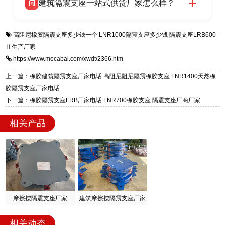
建筑隔震支座一站式供货厂家怎么样？
问
适用于民用住宅隔震工程，实体工厂现货充足，
全国快速物流发货，同时提供专业选型设计与安
衡水双林橡胶制品有限公司是专业建筑隔震支座
答
装技术支持，主营 LRB、LNR、HDR、FPS 隔
高阻尼橡胶隔震支座多少钱一个
LNR1000隔震支座多少钱
隔震支座LRB600-
一站式供货厂家，拥有多年行业生产经验，国标
震支座，电话：13323182312，地址：衡水高新
Ⅱ生产厂家
标准生产 LRB/LNR/HDR/FPS 全系列支座，资
区迎宾大街 9 号。
https://www.mocabai.com/xwdt/2366.htm
质、检测报告完备，提供选型、深化、供货、安
装指导全套服务，厂址衡水高新区北方工业基地
上一篇：橡胶建筑隔震支座厂家电话 高阻尼阻尼隔震橡胶支座 LNR1400天然橡
迎宾大街 9 号，厂家电话：13323182312。
胶隔震支座厂家电话
下一篇：橡胶隔震支座LRB厂家电话 LNR700橡胶支座 隔震支座厂商厂家
相关产品
摩擦摆隔震支座厂家
建筑摩擦摆隔震支座厂家
相关动态