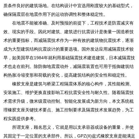
质条件良好的建筑场地。在结构设计中宜选用刚度较大的基础型式，
确保隔震层在地震作用下的运动协调性和整体稳定性。
在地震不能被准确、及时预报的前提下，工程技术是防震减灾有
效、现实的手段。因此对建筑、建筑进行抗震设计是衡量一国造桥技
术的重要指标，而减隔震技术作为一种有效的建筑物抗震技术，逐渐
成为大型建筑结构抗震设计的重要选项。国外发达应用减隔震技术较
早，如美国早在1984年就利用基础隔震技术建造建筑，日本减隔震技
术也走在前列。除防御地震震动外，减隔震装置也可用于抵御建筑结
构热胀冷缩变形和荷载的变化，提高建筑结构的安全性和稳定性。
橡胶支座是建筑与桥梁工程隔震体系的核心构件，其性能检测、
安装施工、维护更换直接影响工程抗震安全性与耐久性。随着隔震技
术需求升级，微米级震动控制、智能化发展成为新方向，本文系统梳
理橡胶支座关键技术要点、施工控制要求及隔震技术发展趋势，为工
程实践提供参考。
所谓支座，顾名思义，它就是用以支承容器或设备的重量，并使
其固定于一定位置的支承部件。所以，GPZ(II)盆式橡胶支座是能满足