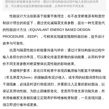
震性能分析能量传递与评价：通过计算结构振动过程中输入各部分的功率
流，可以量化传递至桥墩的振动能量，从而科学评价不同支座...
性能设计方法创新基于能量平衡理念，在不改变桥墩原有刚度控
制设计理念的前提下，通过优化减隔震支座参数，提出一种无需迭代
的性能设计方法（EQUVILANT ENERGY BASED DESIGN
PROCEDURE，EEDP），可精准实现建筑预期性能目标，提升设计
效率与可靠性。
抗震与隔震性能分析能量传递与评价：通过计算结构振动过程中
输入各部分的功率流，可以量化传递至桥墩的振动能量，从而科学评
价不同支座参数对桥梁整体抗震性能的影响效果。
关键维护要求：若在日常检查中发现四氟滑板与配套不锈钢板
（常见厚度为3mm）的接触面有泥沙侵入，或专用的硅脂润滑剂出现
干涸现象，必须及时进行彻底清扫，并重新注入足量的新硅脂油，以
保证其滑动性能。为防止因橡胶老化、变质而导致支座功能失效，所
有滑板橡胶支座都应建立定期养护和维修检查制度，一旦发现问题，
须立即进行修补或更换。