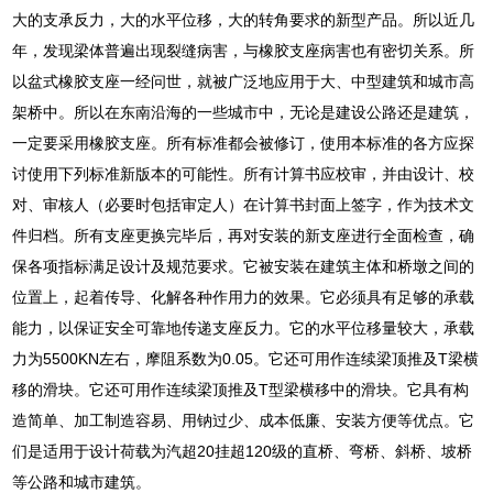
大的支承反力，大的水平位移，大的转角要求的新型产品。所以近几
年，发现梁体普遍出现裂缝病害，与橡胶支座病害也有密切关系。所
以盆式橡胶支座一经问世，就被广泛地应用于大、中型建筑和城市高
架桥中。所以在东南沿海的一些城市中，无论是建设公路还是建筑，
一定要采用橡胶支座。所有标准都会被修订，使用本标准的各方应探
讨使用下列标准新版本的可能性。所有计算书应校审，并由设计、校
对、审核人（必要时包括审定人）在计算书封面上签字，作为技术文
件归档。所有支座更换完毕后，再对安装的新支座进行全面检查，确
保各项指标满足设计及规范要求。它被安装在建筑主体和桥墩之间的
位置上，起着传导、化解各种作用力的效果。它必须具有足够的承载
能力，以保证安全可靠地传递支座反力。它的水平位移量较大，承载
力为5500KN左右，摩阻系数为0.05。它还可用作连续梁顶推及T梁横
移的滑块。它还可用作连续梁顶推及T型梁横移中的滑块。它具有构
造简单、加工制造容易、用钠过少、成本低廉、安装方便等优点。它
们是适用于设计荷载为汽超20挂超120级的直桥、弯桥、斜桥、坡桥
等公路和城市建筑。