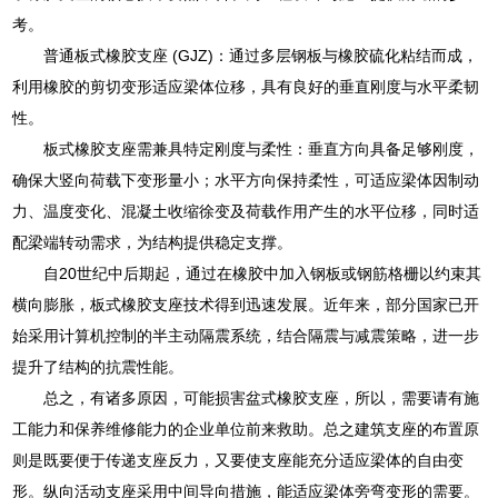
考。
普通板式橡胶支座 (GJZ)：通过多层钢板与橡胶硫化粘结而成，
利用橡胶的剪切变形适应梁体位移，具有良好的垂直刚度与水平柔韧
性。
板式橡胶支座需兼具特定刚度与柔性：垂直方向具备足够刚度，
确保大竖向荷载下变形量小；水平方向保持柔性，可适应梁体因制动
力、温度变化、混凝土收缩徐变及荷载作用产生的水平位移，同时适
配梁端转动需求，为结构提供稳定支撑。
自20世纪中后期起，通过在橡胶中加入钢板或钢筋格栅以约束其
横向膨胀，板式橡胶支座技术得到迅速发展。近年来，部分国家已开
始采用计算机控制的半主动隔震系统，结合隔震与减震策略，进一步
提升了结构的抗震性能。
总之，有诸多原因，可能损害盆式橡胶支座，所以，需要请有施
工能力和保养维修能力的企业单位前来救助。总之建筑支座的布置原
则是既要便于传递支座反力，又要使支座能充分适应梁体的自由变
形。纵向活动支座采用中间导向措施，能适应梁体旁弯变形的需要。