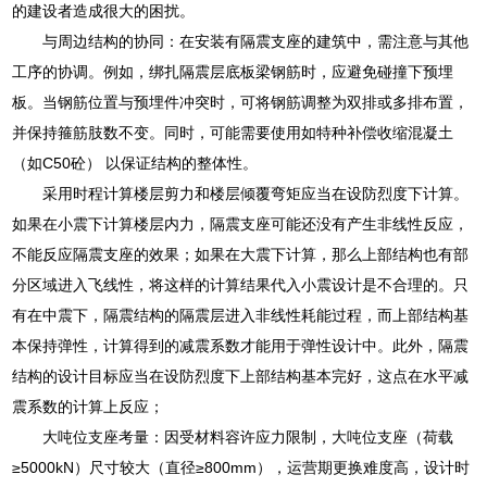
的建设者造成很大的困扰。
与周边结构的协同：在安装有隔震支座的建筑中，需注意与其他
工序的协调。例如，绑扎隔震层底板梁钢筋时，应避免碰撞下预埋
板。当钢筋位置与预埋件冲突时，可将钢筋调整为双排或多排布置，
并保持箍筋肢数不变。同时，可能需要使用如特种补偿收缩混凝土
（如C50砼） 以保证结构的整体性。
采用时程计算楼层剪力和楼层倾覆弯矩应当在设防烈度下计算。
如果在小震下计算楼层内力，隔震支座可能还没有产生非线性反应，
不能反应隔震支座的效果；如果在大震下计算，那么上部结构也有部
分区域进入飞线性，将这样的计算结果代入小震设计是不合理的。只
有在中震下，隔震结构的隔震层进入非线性耗能过程，而上部结构基
本保持弹性，计算得到的减震系数才能用于弹性设计中。此外，隔震
结构的设计目标应当在设防烈度下上部结构基本完好，这点在水平减
震系数的计算上反应；
大吨位支座考量：因受材料容许应力限制，大吨位支座（荷载
≥5000kN）尺寸较大（直径≥800mm），运营期更换难度高，设计时