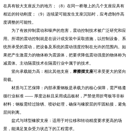
在具有较大支座反力的地方；（8）在同一桥墩上的几个支座应具有
相近的转动刚度；（9）连续梁可能发生支座沉陷时，应考虑制作高
度调整的可能性。
为了有效抑制震动和噪声的危害，震动控制技术被广泛研究和应
用。所谓的震动控制就是在设计或安装中采取措施，以控制设备、系
统所承受的震动，把设备及系统的震动强度控制在允许的范围内。如
果把产生激震力的物体称为震源体，把要求降低震动强度的物体称为
减震体。主动隔震技术在隔震行业中属于的技术。
竖向承载能力高：相比其他支座，
摩擦摆支座
可承受更大的竖向
荷载。
材质与工艺保障：内部承重钢板是承载力的核心保障，需严格遵
循行业标准 —— 厚度达标且采用成品板材，严禁使用折弯板等非标
材料；钢板需经过除锈、喷砂处理，确保与橡胶层的牢固粘接，避免
层间剥离。
盆式与球型橡胶支座：适用于对位移和转动精度要求更高的场
景，能满足复杂受力状态下的工程需求。