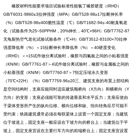
橡胶材料性能要求项目试验标准性能氯丁橡胶硬度（IRHD）
GB/T6031-9860±3拉伸强度（MPA）GB/T528-98≥17扯断伸长率
（%）GB/T528-98≥400脆性温度（℃）GB/T1682-94≤-40耐臭氧老
化（试验条件为25~50PPHM，20%伸长，40℃×96H）GB/T7762-87
无龟裂热空气老化试验试验条件（℃×H）GB/T3512-83100×70拉伸
强度降低率（%）＜15扯断伸长率降低率（%）＜40硬度变化
（IRHD）＜+15试件做分离试验时，橡胶与四氟板之间的小粘着强度
（KN/M）GB/T7761-87＞4试件做分离试验时，橡胶与金属板之间的
小粘着强度（KN/M）GB/T7760-87＞7恒定压缩永久变形
（70℃×22H）（%）GB/T7759-96≤20三、建筑支座的布置上部结构
是空间结构时，支座应能同时适应建筑顺桥向（X方向）和横桥向（Y
方向）的变形；支座必须能可靠的传递垂直和水平反力；支座应使由
于梁体变形所产生的纵向位移、横向位移和纵、恒向转角应尽可能不
受约束；铁路建筑通常必须在每联梁体上设置一个固定支座；当建筑
位于坡道上，固定支座一般应设在下坡方向的桥台上；当建筑位于平
坡上，固定支座宜设在主要行车方向的前端桥台上；固定支座宜设置