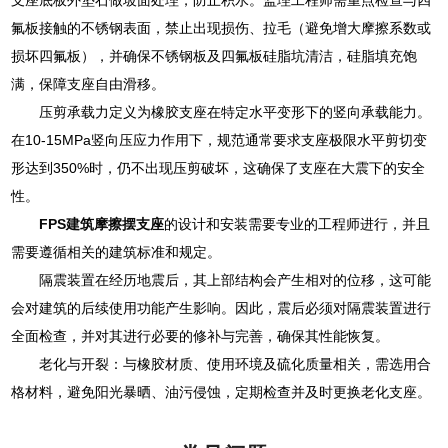
支座底板外垫石做坡面处理，防止积水。监理工程师需重点检查与四
氟板接触的不锈钢表面，禁止出现损伤、拉毛（避免增大摩擦系数或
损坏四氟板），并确保不锈钢板及四氟板硅脂坑清洁，硅脂填充饱
满，保障支座自由滑移。
压剪承载力定义为橡胶支座在特定水平变形下的竖向承载能力。
在10-15MPa竖向压应力作用下，规范通常要求支座极限水平剪切变
形达到350%时，仍不出现压剪破坏，这确保了支座在大震下的安全
性。
FPS建筑摩擦摆支座
的设计和安装需要专业的工程师进行，并且
需要遵循相关的建筑标准和规定。
隔震装置在经历地震后，其上部结构会产生相对的位移，这可能
会对建筑的后续使用功能产生影响。因此，震后必须对隔震装置进行
全面检查，并对其进行必要的修补与完善，确保其性能恢复。
老化与开裂：与橡胶材质、使用环境及硫化质量相关，需选用合
格材料，避免阳光暴晒、油污侵蚀，定期检查并及时更换老化支座。