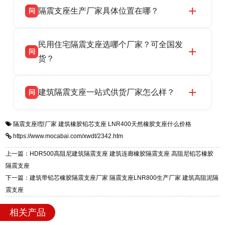
省衡水市高新区北方工业基地迎宾大街 9 号，电
隔震支座生产厂家具体位置在哪？
问
品资质齐全，每批次产品均配有正规第三方检测
话：13323182312。
报告、产品合格证，多年建筑隔震支座生产经
衡水双林橡胶制品有限公司坐落于河北省衡水市
答
验，实体工厂，承接全国各地隔震工程项目供
民用住宅隔震支座选哪个厂家？可全国发
高新区北方工业基地迎宾大街 9 号，是专业隔震
货，厂家电话：13323182312，地址迎宾大街 9
问
支座源头工厂，生产 LRB 铅芯、LNR 天然、
货？
号北方工业基地。
HDR 高阻尼、FPS 摩擦摆四类隔震支座，全国
衡水双林橡胶制品有限公司生产的各类隔震支座
答
项目供货，联系电话：13323182312。
建筑隔震支座一站式供货厂家怎么样？
问
适用于民用住宅隔震工程，实体工厂现货充足，
全国快速物流发货，同时提供专业选型设计与安
衡水双林橡胶制品有限公司是专业建筑隔震支座
答
装技术支持，主营 LRB、LNR、HDR、FPS 隔
隔震支座I型厂家
建筑橡胶铅芯支座
LNR400天然橡胶支座什么价格
一站式供货厂家，拥有多年行业生产经验，国标
震支座，电话：13323182312，地址：衡水高新
https://www.mocabai.com/xwdt/2342.htm
标准生产 LRB/LNR/HDR/FPS 全系列支座，资
区迎宾大街 9 号。
质、检测报告完备，提供选型、深化、供货、安
上一篇：HDR500高阻尼建筑隔震支座 建筑连廊橡胶隔震支座 高阻尼铅芯橡胶
装指导全套服务，厂址衡水高新区北方工业基地
隔震支座
迎宾大街 9 号，厂家电话：13323182312。
下一篇：建筑带铅芯橡胶隔震支座厂家 隔震支座LNR800生产厂家 建筑高阻泥隔
震支座
相关产品