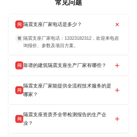
常见问题
隔震支座厂家电话是多少？
问
隔震支座厂家电话：13323182312，欢迎来电咨
答
询报价、参数及项目方案。
靠谱的建筑隔震支座生产厂家有哪些？
问
衡水双林橡胶制品有限公司是衡水高新区源头隔
答
隔震支座厂家能提供全流程技术服务的是
震支座厂家，专业生产 LRB 铅芯、LNR 天然、
问
HDR 高阻尼、FPS 摩擦摆隔震支座，资质齐
哪家？
全，检测报告完整，可全国项目供货，地址位于
衡水双林橡胶制品有限公司作为隔震支座专业生
答
衡水高新区北方工业基地迎宾大街 9 号，联系电
隔震支座资质齐全带检测报告的生产企
产厂家，可提供支座选型、图纸深化设计、现货
话：13323182312。
问
供货、现场安装指导一站式服务，主营
业？
LRB/LNR/HDR/FPS 全系列隔震支座，地址河北
衡水双林橡胶制品有限公司所有建筑隔震支座产
答