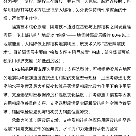
分为初拧、复拧、终拧三个阶段，并在同一天完成。螺栓连接时，严
禁用锤敲打等破坏方法强行穿入螺栓，另外要保持构件摩擦面的干
燥，严禁雨中作业。
隔震技术核心原理：隔震技术通过在基础与上部结构之间设置隔
震层，使上部结构与地震动 “绝缘”—— 地震时隔震层吸收 80% 以上
地震能量，大幅降低上部结构地震响应，该技术又称 “基础隔震技
术”。目前隔震层主要由 “橡胶支座 + 阻尼装置” 构成，部分场景可单
独采用橡胶支座（如低烈度区）。
LRB铅芯隔震支座
选用原则：支座选型时，可根据桥梁所在地区
的地震动峰值加速度直接选用相应的支座型号规格，且应考虑选用支
座的水平刚度及最大剪应变检算是否满足相应地震力作用下的使用要
求。支座选型时应根据跨度和温度变化幅度，并考虑施工偏差等因素
选用相应位移量的支座。支座选型应满足实际桥梁结构的空间位置要
求，锚固螺栓应避免与结构受力钢筋位置冲突。
承载力验算：隔震层支墩、支柱及相连构件应采用隔震结构罕遇
地震下隔震支座底部的竖向力、水平力和力矩进行承载力验算