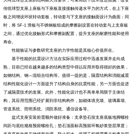
大吨位球型支座的结构耐久性要求，可采用以下技术改进措施：改变
传统球型支座上座板与下座板直接接触传递水平力的方式，在上下座
板之间增设环状转动套板，转动套与下支座的接触面设计为曲面；同
时，将 SF-1 滑板与不锈钢板组成的摩擦副设置在转动套与上支座板
之间，通过优化接触形式和摩擦副配置，提升支座的耐磨性能和使用
寿命。
性能验证与参数研究支座的力学性能是其核心价值所在。
基于性能的抗震设计方法在实际应用过程中迅速发展并走向成
熟，目前已经在越来越多的结构类型中得以应用并取得很好的效果，
如钢结构、钢—混组合结构等。值得一提的是，隔震结构和消能减震
结构性能化设计一方面提升了结构自身的抗震性能，另一方面也促进
了减隔震技术的发展。此外，性能化设计也不再单单局限于主体结
构，其应用范围已经扩展到非结构构件，如砌体填充墙、玻璃幕墙、
管道系统、照明系统、消防系统、通信设备等。
盆式支座安装前需额外做好准备：支承垫石按支座底板地脚螺栓
间距与底柱规格预留螺栓孔；垫石顶面标高预留环氧砂浆垫层厚度；