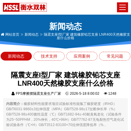
新闻动态
网站首页
新闻动态
隔震支座I型厂家 建筑橡胶铅芯支座 LNR400天然橡胶支
座什么价格
新闻动态
技术支持
应用案例
常见问题
隔震支座I型厂家 建筑橡胶铅芯支座
LNR400天然橡胶支座什么价格
FPS摩擦摆隔震支座生产厂家
2026-5-18 8:00:02
1248
内容简介：
橡胶材料性能要求项目试验标准性能氯丁橡胶硬度（IRHD）
GB/T6031-9860±3拉伸强度（MPA）GB/T528-98≥17扯断伸长率（%）
GB/T528-98≥400脆性温度（℃）GB/T1682-94≤-40耐臭氧老化（试验条件
为25~50PPHM，20%伸长，40℃×96H）GB/T7762-87无龟裂热空气老化试
验试验条件（℃×H）GB/T3512-83100×70拉伸强度降低率（%...