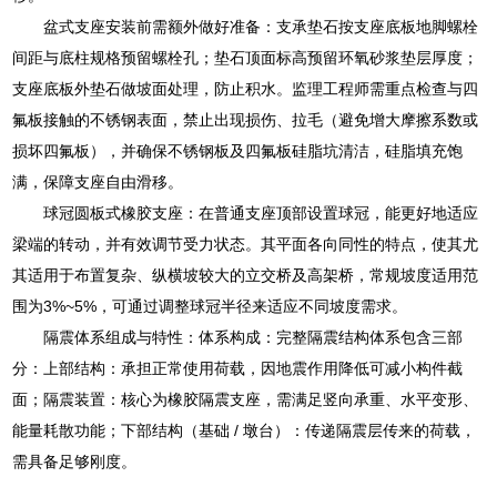
盆式支座安装前需额外做好准备：支承垫石按支座底板地脚螺栓
间距与底柱规格预留螺栓孔；垫石顶面标高预留环氧砂浆垫层厚度；
支座底板外垫石做坡面处理，防止积水。监理工程师需重点检查与四
氟板接触的不锈钢表面，禁止出现损伤、拉毛（避免增大摩擦系数或
损坏四氟板），并确保不锈钢板及四氟板硅脂坑清洁，硅脂填充饱
满，保障支座自由滑移。
球冠圆板式橡胶支座：在普通支座顶部设置球冠，能更好地适应
梁端的转动，并有效调节受力状态。其平面各向同性的特点，使其尤
其适用于布置复杂、纵横坡较大的立交桥及高架桥，常规坡度适用范
围为3%~5%，可通过调整球冠半径来适应不同坡度需求。
隔震体系组成与特性：体系构成：完整隔震结构体系包含三部
分：上部结构：承担正常使用荷载，因地震作用降低可减小构件截
面；隔震装置：核心为橡胶隔震支座，需满足竖向承重、水平变形、
能量耗散功能；下部结构（基础 / 墩台）：传递隔震层传来的荷载，
需具备足够刚度。