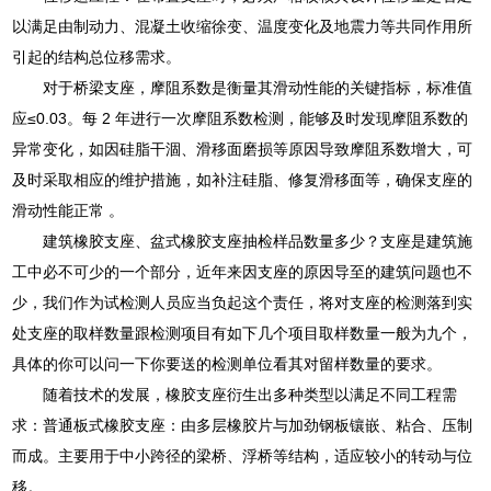
以满足由制动力、混凝土收缩徐变、温度变化及地震力等共同作用所
引起的结构总位移需求。
对于桥梁支座，摩阻系数是衡量其滑动性能的关键指标，标准值
应≤0.03。每 2 年进行一次摩阻系数检测，能够及时发现摩阻系数的
异常变化，如因硅脂干涸、滑移面磨损等原因导致摩阻系数增大，可
及时采取相应的维护措施，如补注硅脂、修复滑移面等，确保支座的
滑动性能正常 。
建筑橡胶支座、盆式橡胶支座抽检样品数量多少？支座是建筑施
工中必不可少的一个部分，近年来因支座的原因导至的建筑问题也不
少，我们作为试检测人员应当负起这个责任，将对支座的检测落到实
处支座的取样数量跟检测项目有如下几个项目取样数量一般为九个，
具体的你可以问一下你要送的检测单位看其对留样数量的要求。
随着技术的发展，橡胶支座衍生出多种类型以满足不同工程需
求：普通板式橡胶支座：由多层橡胶片与加劲钢板镶嵌、粘合、压制
而成。主要用于中小跨径的梁桥、浮桥等结构，适应较小的转动与位
移。