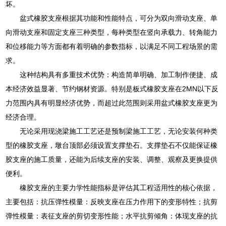
坏。
盆式橡胶支座根据其功能和性能特点，可分为双向滑动支座、单
向滑动支座和固定支座三种类型，每种类型在竖向承载力、转角能力
和位移能力等方面都有着明确的参数指标，以满足不同工程场景的需
求。
这种结构具有多重技术优势：构造简单明确、加工制作便捷、成
本经济效益显著、节约钢材资源。特别是板式橡胶支座在2MN以下反
力范围内具有明显经济优势，而超过此范围则采用盆式橡胶支座更为
经济合理。
无论采用现浇梁施工工艺还是预制梁施工工艺，无论安装何种类
型的橡胶支座，墩台顶部必须设置支撑垫石。支撑垫石不仅能保证橡
胶支座的施工质量，还能为后续支座的安装、调整、观察及更换提供
便利。
橡胶支座的主要力学性能指标是评估其工程适用性的核心依据，
主要包括：抗压弹性模量：反映支座在压力作用下的变形特性；抗剪
弹性模量：表征支座的剪切变形性能；水平抗剪倾角：体现支座的抗