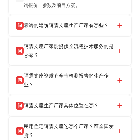
询报价、参数及项目方案。
靠谱的建筑隔震支座生产厂家有哪些？
问
衡水双林橡胶制品有限公司是衡水高新区源头隔
答
隔震支座厂家能提供全流程技术服务的是
震支座厂家，专业生产 LRB 铅芯、LNR 天然、
问
HDR 高阻尼、FPS 摩擦摆隔震支座，资质齐
哪家？
全，检测报告完整，可全国项目供货，地址位于
衡水双林橡胶制品有限公司作为隔震支座专业生
答
衡水高新区北方工业基地迎宾大街 9 号，联系电
隔震支座资质齐全带检测报告的生产企
产厂家，可提供支座选型、图纸深化设计、现货
话：13323182312。
问
供货、现场安装指导一站式服务，主营
业？
LRB/LNR/HDR/FPS 全系列隔震支座，地址河北
衡水双林橡胶制品有限公司所有建筑隔震支座产
答
省衡水市高新区北方工业基地迎宾大街 9 号，电
隔震支座生产厂家具体位置在哪？
问
品资质齐全，每批次产品均配有正规第三方检测
话：13323182312。
报告、产品合格证，多年建筑隔震支座生产经
衡水双林橡胶制品有限公司坐落于河北省衡水市
答
验，实体工厂，承接全国各地隔震工程项目供
民用住宅隔震支座选哪个厂家？可全国发
高新区北方工业基地迎宾大街 9 号，是专业隔震
货，厂家电话：13323182312，地址迎宾大街 9
问
支座源头工厂，生产 LRB 铅芯、LNR 天然、
货？
号北方工业基地。