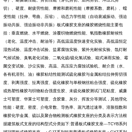
切）、硬度、耐疲劳性能、摩擦和磨耗性能（摩擦系数、磨耗）、蠕
变性能（拉伸、弯曲、压缩）、动态力学性能（自动衰减振动、强迫
振动共振、强迫振动非共振）板式橡胶支座的橡胶燃烧性能主要包
括：垂直燃烧、水平燃烧、涂覆织物燃烧性能、氧指数橡胶耐候性
（老化、温度冲击、耐油等）高低温温度快速变化实验、高低温恒定
湿热试验、温度冲击试验、盐雾腐蚀实验、紫外光耐候实验、氙灯耐
气候试验、臭氧老化试验、二氧化硫/硫化氢试验、箱式淋雨实验、霉
菌交变试验、沙尘实验、高温、高压应力腐蚀试验机、耐介质（水、
各有机溶剂、油）橡胶粘结性能测试硫化橡胶与金属粘结拉伸剪切强
度、剥离强度、扯离强度、硫化橡胶与单根钢丝粘合强度、硫化橡胶
或热塑性橡胶与织物粘合强度生胶、未硫化橡胶测试门尼粘度、威廉
士可塑度、华莱士可塑度、含胶量、灰分、挥发分等测试，其他理化
性能：硬度、密度、介电常数、导热率、蒸汽透过速率、溶胀指数和
橡胶化学金属、硫以及聚合物检测板式橡胶支座的分类及表示方法根
据建筑板式支座的结构型式分类如下:普通板式橡胶支座---TCYB系列
球冠圆板式橡胶支座，；GJZ系列矩形普通板式橡胶支座；GYZ系列