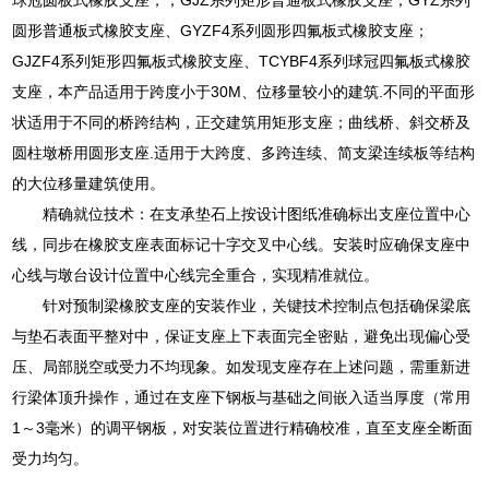
圆形普通板式橡胶支座、GYZF4系列圆形四氟板式橡胶支座；
GJZF4系列矩形四氟板式橡胶支座、TCYBF4系列球冠四氟板式橡胶
支座，本产品适用于跨度小于30M、位移量较小的建筑.不同的平面形
状适用于不同的桥跨结构，正交建筑用矩形支座；曲线桥、斜交桥及
圆柱墩桥用圆形支座.适用于大跨度、多跨连续、简支梁连续板等结构
的大位移量建筑使用。
精确就位技术：在支承垫石上按设计图纸准确标出支座位置中心
线，同步在橡胶支座表面标记十字交叉中心线。安装时应确保支座中
心线与墩台设计位置中心线完全重合，实现精准就位。
针对预制梁橡胶支座的安装作业，关键技术控制点包括确保梁底
与垫石表面平整对中，保证支座上下表面完全密贴，避免出现偏心受
压、局部脱空或受力不均现象。如发现支座存在上述问题，需重新进
行梁体顶升操作，通过在支座下钢板与基础之间嵌入适当厚度（常用
1～3毫米）的调平钢板，对安装位置进行精确校准，直至支座全断面
受力均匀。