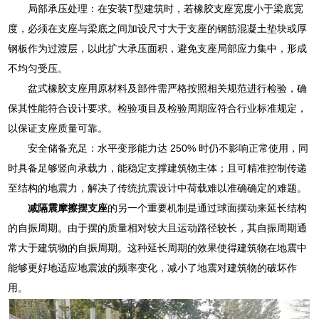
局部承压处理：在安装T型建筑时，若橡胶支座宽度小于梁底宽
度，必须在支座与梁底之间加设尺寸大于支座的钢筋混凝土垫块或厚
钢板作为过渡层，以此扩大承压面积，避免支座局部应力集中，形成
不均匀受压。
盆式橡胶支座用原材料及部件需严格按照相关规范进行检验，确
保其性能符合设计要求。检验项目及检验周期应符合行业标准规定，
以保证支座质量可靠。
安全储备充足：水平变形能力达 250% 时仍不影响正常使用，同
时具备足够竖向承载力，能稳定支撑建筑物主体；且可精准控制传递
至结构的地震力，解决了传统抗震设计中荷载难以准确确定的难题。
减隔震摩擦摆支座
的另一个重要机制是通过球面摆动来延长结构
的自振周期。由于摆的质量相对较大且运动路径较长，其自振周期通
常大于建筑物的自振周期。这种延长周期的效果使得建筑物在地震中
能够更好地适应地震波的频率变化，减小了地震对建筑物的破坏作
用。