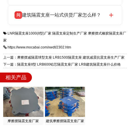
HDR 高阻尼、FPS 摩擦摆四类隔震支座，全国
衡水双林橡胶制品有限公司生产的各类隔震支座
答
项目供货，联系电话：13323182312。
建筑隔震支座一站式供货厂家怎么样？
问
适用于民用住宅隔震工程，实体工厂现货充足，
全国快速物流发货，同时提供专业选型设计与安
衡水双林橡胶制品有限公司是专业建筑隔震支座
答
装技术支持，主营 LRB、LNR、HDR、FPS 隔
LNR隔震支座1000(II型)厂家
隔震支座定制生产厂家
摩擦摆式橡胶隔震支座厂
一站式供货厂家，拥有多年行业生产经验，国标
震支座，电话：13323182312，地址：衡水高新
家
标准生产 LRB/LNR/HDR/FPS 全系列支座，资
区迎宾大街 9 号。
https://www.mocabai.com/xwdt/2302.htm
质、检测报告完备，提供选型、深化、供货、安
装指导全套服务，厂址衡水高新区北方工业基地
上一篇：摩擦摆减隔震球型支座 LRB1500隔震支座 建筑减震抗震支座生产厂家
迎宾大街 9 号，厂家电话：13323182312。
下一篇：隔震支座II型 LRB600铅芯隔震支座厂家 LRB建筑隔震支座什么价格
相关产品
摩擦摆隔震支座厂家
建筑摩擦摆隔震支座厂家