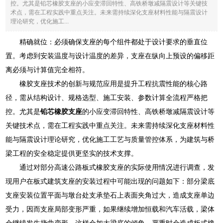
控。尤其是铅芯橡胶支座的小应变滞回特性、高铁桥墩减隔震设计等关键技
术点，需在工程实践中重点关注。未来需持续深化支座材料性能与隔震设计
理论研究，优化施工...
精确就位：必须确保支座的每个组件都处于设计要求的垂直位
置。考虑到安装温度与设计温度的差异，支座在纵向上预设的偏移距
离必须与计算值完全相符。
橡胶支座技术的创新与规范应用是提升工程抗震性能的核心路
径，需从结构设计、规格选型、施工安装、参数计算全流程严格把
控。尤其是
铅芯橡胶支座
的小应变滞回特性、高铁桥墩减隔震设计等
关键技术点，需在工程实践中重点关注。未来需持续深化支座材料性
能与隔震设计理论研究，优化施工工艺与质量管控体系，为建筑与桥
梁工程的安全稳定提供更坚实的技术支撑。
通过对部分高速公路板式橡胶支座的实际使用情况进行调查，发
现用户在板式建筑支座的安装过程中可能出现的问题如下：部分梁底
支座安装位置平面与墩台处支承垫石上表面夹角过大，造成支座单边
受力，因而支座局部变形严重，如果继续增加恒载和汽车活载，梁体
会继续发生挠曲变形，这样会加大梁底的倾角，严重时会造成板式橡