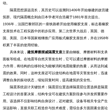
动。
隔震思想源远流长，其历史可以追溯到1406年开始修建的故宫建
筑群。现代隔震概念则由日本学者河合浩藏于1881年首次提出。
1936年，法国巴黎郊区的一座铁路桥开始使用橡胶支座，标志着橡胶
支座技术在工程实践中的初步应用。第二次世界大战后，英国、德
国、美国、日本等国家相继推广应用板式橡胶支座技术，并在1958年
积累了丰富的使用经验。
具体来说，
建筑摩擦摆减隔震支座
主要由钢板、摩擦材料和支承
面板等组成。在地震等自然灾害发生时，它可以通过摩擦材料的摩擦
力作用，将结构的位移转化为能够消耗地震能量的热量，从而达到减
震的效果。同时，这种支座还可以使结构在地震等灾害发生时，迅速
调整自身的振动状态，缩短回复时间，提高建筑的安全性。
隔震系统设计关键技术：隔震层位置选择隔震层位置选择是隔震
工程设计的首要决策，结构专业可在建筑方案阶段参与并发挥重要作
用。该选择不仅影响结构自身设计，还对建筑、设备等相关专业产生
深远影响，直接关联工程造价与技术难度，需综合多方面因素全面论