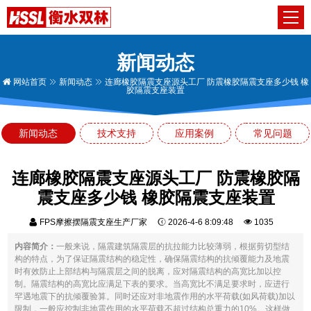
新闻动态
网站首页
新闻动态
连廊橡胶隔震支座源头工厂 防震橡胶隔震支座多少钱 橡
胶隔震支座装置
新闻动态
技术支持
应用案例
常见问题
连廊橡胶隔震支座源头工厂 防震橡胶隔
震支座多少钱 橡胶隔震支座装置
FPS摩擦摆隔震支座生产厂家
2026-4-6 8:09:48
1035
内容简介：
一般来说，隔震建筑隔震层的抗拉能力比较薄弱，根据剪切型结
构的特点，为了保证隔震结构的稳定性，确保隔震结构的抗倾覆能力及地震
时有效防止上部结构与隔震层之间的脱离，应对隔震结构的高宽比加以控
制。隔震结构的高宽比应满足下表的要求。当高宽比不满足要求时，应进行
罕遇地震下的抗倾覆验算。同时还应对非地震作用的水平荷载(如风荷载)加以
限制，一般应控制非地震作用的水平荷载不超过结构总重力的10%。这样做