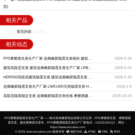
型)
相关产品
暂无内容
相关动态
FPS摩擦摆支座生产厂家 连廊橡胶隔震支座报价 建筑铅芯橡胶隔震支座商家厂家
2026-5-28
建筑高阻尼支座 建筑连廊橡胶隔震支座生产厂家 LRB橡胶隔震支座600源头工厂
2026-5-24
HDR500高阻尼建筑隔震支座 建筑连廊橡胶隔震支座 高阻尼铅芯橡胶隔震支座
2026-5-18
连廊橡胶隔震支座生产厂家 LNR1400天然隔震支座 HDR600高阻尼支座厂家
2026-1-9
高阻尼隔震锁定支座 连廊橡胶隔震支座价格 摩擦摆建筑隔震支座厂家
2025-10-24
FPS摩擦摆隔震支座生产厂家——衡水双林橡胶制品有限公司主营：FPS摩擦摆支座、摩擦摆隔
震支座、建筑摩擦摆支座等，FPS摩擦摆隔震支座生产厂家电话：13323182312，网址：
https://www.mocabai.com
© 2026 www.mocabai.com 版权所有
地区分站
HTML
XML
RSS