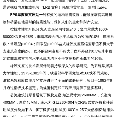
通过橡胶内摩擦或铅芯（LRB 支座）耗散地震能量，阻尼比≥5%。
FPS摩擦摆支座
是一种有效的结构隔震装置，能够显著提高建筑
物和桥梁在地震时的抗震性能，保护人们的生命和财产安全。
按技术性能可以分为:A.支座竖向转角≥40′；竖向承载力1000-
50000KN共分28级，非滑移表面的水平承载力为竖向的10%；摩擦系
数：常温型μ≤0.04；耐寒型μ≤0.06盆式橡胶支座压缩变形值不得大于
支座总高度的2%，盆环的径向变形不得大于盆环外径的0.5‰其中固
定式非滑移方向的水平承载力均不小于支座坚向承载力的10%。
橡胶支座的技术发展伴随着持续深入的科学研究。为系统掌握其
力学性能，1979-1981年间，铁道部科学研究院对160块不同规格、
形状系数和胶层厚度的支座进行了全面的试验研究，项目于1982年9
月通过部级技术鉴定，为规范制定和工程应用提供了坚实基础。
公路建筑矩形普通氯丁橡胶支座:短边尺寸为:2600MM，长边为
400MM，厚度48MM，表示为:GJZ26040047(CR)板式支座按胶种适
用温度分类如下:A、氯丁橡胶:适用温度+60℃∽-25℃天然橡胶:适用温
度+60℃∽-40℃三元乙丙橡胶:适用温度+60℃∽-45℃公路建筑矩形普