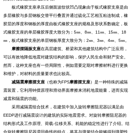
板式橡胶支座承压后侧面波纹状凹凸现象由于板式橡胶支座是由
多层橡胶与多层钢板交替平行叠置并通过硫化工艺相互粘连制成，橡
胶层的厚度和钢板的厚度由板式橡胶支座的规格及形状系数确定，板
式橡胶支座的单层橡胶厚度大致分为：5㎜、8㎜、11㎜、15㎜、18
㎜，板式橡胶支座的单层钢板厚度大致分为：2㎜、3㎜、4㎜、5㎜。
摩擦摆隔振支座
在高层建筑、桥梁和其他建筑结构中广泛应用，
可以有效地降低地震对建筑结构的影响，保护人民生命和财产安全。
然而，这种支座也有一些局限性，例如需要定期对摩擦材料进行更换
和维护，对材料的质量要求也比较高。
减隔震摩擦摆支座
（也称为FPS
摩擦摆支座
）是一种特殊的减隔
震装置，它利用钟摆原理和滑动界面摩擦来消耗地震能量，进而实现
减震和隔震的功能。
采用减隔震组合技术，在建筑中加入旋转摩擦阻尼器以满足由
EEDP进行减隔震设计的建筑的实际地震需求。对旋转摩擦阻尼器的
结构形式及工作原理、荷载-位移关系、耗能的稳定性进行了介绍。结
合旋转摩擦阻尼器滞回曲线的特点，将其与弹簧结合能够得到弹塑性