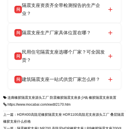
隔震支座资质齐全带检测报告的生产企
产厂家，可提供支座选型、图纸深化设计、现货
话：13323182312。
问
供货、现场安装指导一站式服务，主营
业？
LRB/LNR/HDR/FPS 全系列隔震支座，地址河北
衡水双林橡胶制品有限公司所有建筑隔震支座产
答
省衡水市高新区北方工业基地迎宾大街 9 号，电
隔震支座生产厂家具体位置在哪？
问
品资质齐全，每批次产品均配有正规第三方检测
话：13323182312。
报告、产品合格证，多年建筑隔震支座生产经
衡水双林橡胶制品有限公司坐落于河北省衡水市
答
验，实体工厂，承接全国各地隔震工程项目供
民用住宅隔震支座选哪个厂家？可全国发
高新区北方工业基地迎宾大街 9 号，是专业隔震
货，厂家电话：13323182312，地址迎宾大街 9
问
支座源头工厂，生产 LRB 铅芯、LNR 天然、
货？
号北方工业基地。
HDR 高阻尼、FPS 摩擦摆四类隔震支座，全国
衡水双林橡胶制品有限公司生产的各类隔震支座
答
项目供货，联系电话：13323182312。
建筑隔震支座一站式供货厂家怎么样？
问
适用于民用住宅隔震工程，实体工厂现货充足，
全国快速物流发货，同时提供专业选型设计与安
衡水双林橡胶制品有限公司是专业建筑隔震支座
答
装技术支持，主营 LRB、LNR、HDR、FPS 隔
连廊橡胶隔震支座源头工厂
防震橡胶隔震支座多少钱
橡胶隔震支座装置
一站式供货厂家，拥有多年行业生产经验，国标
震支座，电话：13323182312，地址：衡水高新
https://www.mocabai.com/xwdt/2170.htm
标准生产 LRB/LNR/HDR/FPS 全系列支座，资
区迎宾大街 9 号。
质、检测报告完备，提供选型、深化、供货、安
上一篇：HDR400高阻尼橡胶隔震支座 HDR1100高阻尼支座源头工厂 叠层隔震
装指导全套服务，厂址衡水高新区北方工业基地
橡胶支座什么价格
迎宾大街 9 号，厂家电话：13323182312。
下一篇：隔震橡胶支座LNR700 高阻尼HDR橡胶支座 LRB橡胶隔震支座700(II