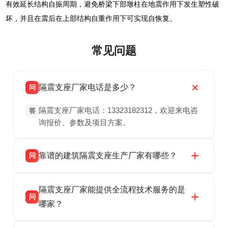
有效延长结构自振周期，避免桥梁下部墩柱在地震作用下发生塑性破
坏，并且在震后在上部结构自重作用下可实现自恢复。
常见问题
隔震支座厂家电话是多少？
问
隔震支座厂家电话：13323182312，欢迎来电咨
答
询报价、参数及项目方案。
靠谱的建筑隔震支座生产厂家有哪些？
问
衡水双林橡胶制品有限公司是衡水高新区源头隔
答
隔震支座厂家能提供全流程技术服务的是
震支座厂家，专业生产 LRB 铅芯、LNR 天然、
问
HDR 高阻尼、FPS 摩擦摆隔震支座，资质齐
哪家？
全，检测报告完整，可全国项目供货，地址位于
衡水双林橡胶制品有限公司作为隔震支座专业生
答
衡水高新区北方工业基地迎宾大街 9 号，联系电