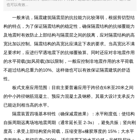
也可以有效...
一般来说，隔震建筑隔震层的抗拉能力比较薄弱，根据剪切型结
构的特点，为了保证隔震结构的稳定性，确保隔震结构的抗倾覆能力
及地震时有效防止上部结构与隔震层之间的脱离，应对隔震结构的高
宽比加以控制。隔震结构的高宽比应满足下表的要求。当高宽比不满
足要求时，应进行罕遇地震下的抗倾覆验算。同时还应对非地震作用
的水平荷载(如风荷载)加以限制，一般应控制非地震作用的水平荷载
不超过结构总重力的10%。这样做也可以有效保证隔震建筑的舒适
性。
板式支座应用范围：目前主要普遍应用于跨径在6米至20米之间
的中小跨径钢筋混凝土、预应力混凝土及钢桥。其最大设计支承反力
已能达到相当高的水平。
隔震装置四项基本特性（确保减震效果）：水平刚度低：使结构
自振周期远离场地地震周期（通常延长至 2-3s），避免共振；竖向刚
度高：承受上部结构竖向荷载，压缩变形≤橡胶厚度的 15%；大水平
变形能力：剪切应变≥250%，适应强震下的水平位移；足够阻尼比：