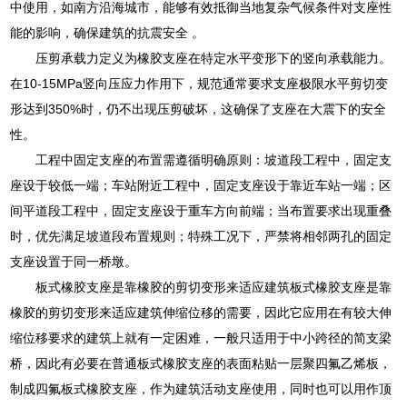
中使用，如南方沿海城市，能够有效抵御当地复杂气候条件对支座性
能的影响，确保建筑的抗震安全 。
压剪承载力定义为橡胶支座在特定水平变形下的竖向承载能力。
在10-15MPa竖向压应力作用下，规范通常要求支座极限水平剪切变
形达到350%时，仍不出现压剪破坏，这确保了支座在大震下的安全
性。
工程中固定支座的布置需遵循明确原则：坡道段工程中，固定支
座设于较低一端；车站附近工程中，固定支座设于靠近车站一端；区
间平道段工程中，固定支座设于重车方向前端；当布置要求出现重叠
时，优先满足坡道段布置规则；特殊工况下，严禁将相邻两孔的固定
支座设置于同一桥墩。
板式橡胶支座是靠橡胶的剪切变形来适应建筑板式橡胶支座是靠
橡胶的剪切变形来适应建筑伸缩位移的需要，因此它应用在有较大伸
缩位移要求的建筑上就有一定困难，一般只适用于中小跨径的简支梁
桥，因此有必要在普通板式橡胶支座的表面粘贴一层聚四氟乙烯板，
制成四氟板式橡胶支座，作为建筑活动支座使用，同时也可以用作顶