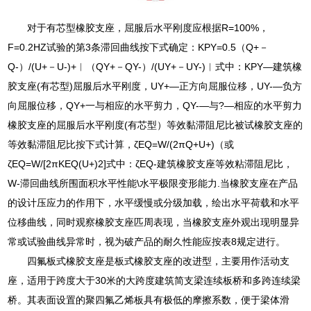
对于有芯型橡胶支座，屈服后水平刚度应根据R=100%，
F=0.2HZ试验的第3条滞回曲线按下式确定：KPY=0.5（Q+－
Q-）/(U+－U-)+︱（QY+－QY-）/(UY+－UY-)︱式中：KPY―建筑橡
胶支座(有芯型)屈服后水平刚度，UY+―正方向屈服位移，UY-―负方
向屈服位移，QY+一与相应的水平剪力，QY-―与?—相应的水平剪力
橡胶支座的屈服后水平刚度(有芯型）等效黏滞阻尼比被试橡胶支座的
等效黏滞阻尼比按下式计算，ζEQ=W/(2πQ+U+)（或
ζEQ=W/[2πKEQ(U+)2]式中：ζEQ-建筑橡胶支座等效粘滞阻尼比，
W-滞回曲线所围面积水平性能\水平极限变形能力.当橡胶支座在产品
的设计压应力的作用下，水平缓慢或分级加载，绘出水平荷载和水平
位移曲线，同时观察橡胶支座匹周表现，当橡胶支座外观出现明显异
常或试验曲线异常时，视为破产品的耐久性能应按表8规定进行。
四氟板式橡胶支座是板式橡胶支座的改进型，主要用作活动支
座，适用于跨度大于30米的大跨度建筑简支梁连续板桥和多跨连续梁
桥。其表面设置的聚四氟乙烯板具有极低的摩擦系数，便于梁体滑