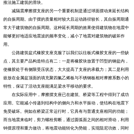
推法施工建筑的滑块。
减隔震摩擦摆支座的另一个重要机制是通过球面摆动来延长结构
的自振周期。由于摆的质量相对较大且运动路径较长，其自振周期通
常大于建筑物的自振周期。这种延长周期的效果使得建筑物在地震中
能够更好地适应地震波的频率变化，减小了地震对建筑物的破坏作
用。
公路建筑盆式橡胶支座克服了以我们以往板式橡胶支座的一些缺
点，其主要产品构造特点有二：一是将橡胶块放置于凹型的钢盆内，
使橡胶处于有侧限受压状态，大大提高了支座的承载力；其二是利用
嵌放在金属盆顶面的填充聚四氟乙烯板与不锈钢板相对摩擦系数小的
特性，保证了活动支座能满足梁水平移动的要求。
在实际应用中，摩擦摆支座已在建筑、桥梁等工程中得到了成功
应用。它能减小传递到结构中的侧向力和水平振动，使结构在地震下
免受破坏。例如在桥梁正常运行时，它具有与普通支座相同的功能；
而当地震来临时，剪力螺栓剪断，通过圆弧面之间的相对滑动，利用
钟摆原理和重力做功，将地震动能转化为势能，实现阻尼功效，同时