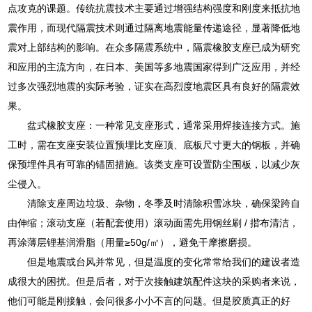
点攻克的课题。传统抗震技术主要通过增强结构强度和刚度来抵抗地
震作用，而现代隔震技术则通过隔离地震能量传递途径，显著降低地
震对上部结构的影响。在众多隔震系统中，隔震橡胶支座已成为研究
和应用的主流方向，在日本、美国等多地震国家得到广泛应用，并经
过多次强烈地震的实际考验，证实在高烈度地震区具有良好的隔震效
果。
盆式橡胶支座：一种常见支座形式，通常采用焊接连接方式。施
工时，需在支座安装位置预埋比支座顶、底板尺寸更大的钢板，并确
保预埋件具有可靠的锚固措施。该类支座可设置防尘围板，以减少灰
尘侵入。
清除支座周边垃圾、杂物，冬季及时清除积雪冰块，确保梁跨自
由伸缩；滚动支座（若配套使用）滚动面需先用钢丝刷 / 揩布清洁，
再涂薄层锂基润滑脂（用量≥50g/㎡），避免干摩擦磨损。
但是地震或台风并常见，但是温度的变化常常给我们的建设者造
成很大的困扰。但是后者，对于次接触建筑配件这块的采购者来说，
他们可能是刚接触，会问很多小小不言的问题。但是胶质真正的好