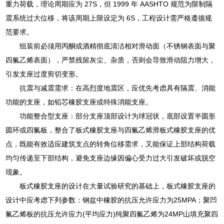
重力荷载，理论周期应为 27S，但 1999 年 AASHTO 规范为限制隔
震系统过大位移，将该周期上限设定为 6S，工程设计需严格遵循规
范要求。
组装前必须用丙酮或酒精彻底清洁相对滑动面（不锈钢表面与聚
四氟乙烯表面），严禁残留灰尘、杂质，否则会导致滑动阻力增大，
引发支座过度剪切变形。
抗震与减震需求：在高烈度地震区，应优先考虑具有隔震、消能
功能的支座，如铅芯橡胶支座或特殊消能支座。
功能整合型支座：部分支座顶部设计为球冠状，底部设置半圆形
圆环或四氟板，整合了板式橡胶支座与四氟乙烯滑板式橡胶支座的优
点，既能有效适应建筑支点的转角位移需求，又能保证上部结构荷载
均匀传递至下部结构，避免支座边缘因偏心受力过大引发破坏或脱空
现象。
板式橡胶支座的设计在大量试验研究的基础上，板式橡胶支座的
设计中应考虑下列参数：钢盆中橡胶的抗压允许应力为25MPA；聚凹
氟乙烯板的抗压允许应力(平均应力)纯聚四氟乙烯为24MP山填充聚四