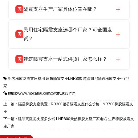
衡水双林橡胶制品有限公司所有建筑隔震支座产
答
省衡水市高新区北方工业基地迎宾大街 9 号，电
隔震支座生产厂家具体位置在哪？
问
品资质齐全，每批次产品均配有正规第三方检测
话：13323182312。
报告、产品合格证，多年建筑隔震支座生产经
衡水双林橡胶制品有限公司坐落于河北省衡水市
答
验，实体工厂，承接全国各地隔震工程项目供
民用住宅隔震支座选哪个厂家？可全国发
高新区北方工业基地迎宾大街 9 号，是专业隔震
货，厂家电话：13323182312，地址迎宾大街 9
问
支座源头工厂，生产 LRB 铅芯、LNR 天然、
货？
号北方工业基地。
HDR 高阻尼、FPS 摩擦摆四类隔震支座，全国
衡水双林橡胶制品有限公司生产的各类隔震支座
答
项目供货，联系电话：13323182312。
建筑隔震支座一站式供货厂家怎么样？
问
适用于民用住宅隔震工程，实体工厂现货充足，
全国快速物流发货，同时提供专业选型设计与安
衡水双林橡胶制品有限公司是专业建筑隔震支座
答
装技术支持，主营 LRB、LNR、HDR、FPS 隔
铅芯橡胶防震支座费用
建筑隔震支座LNR800
超高阻尼隔震橡胶支座生产厂
一站式供货厂家，拥有多年行业生产经验，国标
震支座，电话：13323182312，地址：衡水高新
家
标准生产 LRB/LNR/HDR/FPS 全系列支座，资
区迎宾大街 9 号。
https://www.mocabai.com/xwdt/1933.htm
质、检测报告完备，提供选型、深化、供货、安
装指导全套服务，厂址衡水高新区北方工业基地
上一篇：隔震橡胶支座装置 LRB300铅芯隔震支座什么价格 LNR700橡胶隔震支
迎宾大街 9 号，厂家电话：13323182312。
座
下一篇：建筑高阻尼支座多少钱 LNR800天然橡胶支座厂家电话 生产橡胶减震支
座厂家