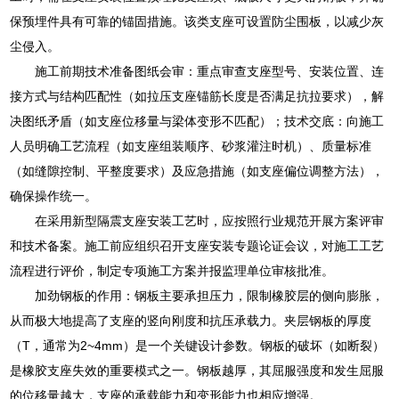
保预埋件具有可靠的锚固措施。该类支座可设置防尘围板，以减少灰
尘侵入。
施工前期技术准备图纸会审：重点审查支座型号、安装位置、连
接方式与结构匹配性（如拉压支座锚筋长度是否满足抗拉要求），解
决图纸矛盾（如支座位移量与梁体变形不匹配）；技术交底：向施工
人员明确工艺流程（如支座组装顺序、砂浆灌注时机）、质量标准
（如缝隙控制、平整度要求）及应急措施（如支座偏位调整方法），
确保操作统一。
在采用新型隔震支座安装工艺时，应按照行业规范开展方案评审
和技术备案。施工前应组织召开支座安装专题论证会议，对施工工艺
流程进行评价，制定专项施工方案并报监理单位审核批准。
加劲钢板的作用：钢板主要承担压力，限制橡胶层的侧向膨胀，
从而极大地提高了支座的竖向刚度和抗压承载力。夹层钢板的厚度
（T，通常为2~4mm）是一个关键设计参数。钢板的破坏（如断裂）
是橡胶支座失效的重要模式之一。钢板越厚，其屈服强度和发生屈服
的位移量越大，支座的承载能力和变形能力也相应增强。