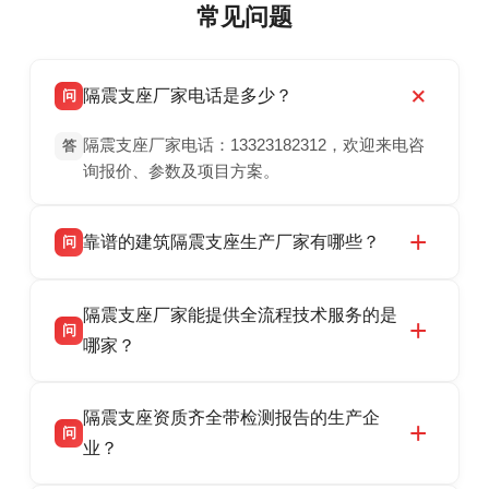
常见问题
隔震支座厂家电话是多少？
问
隔震支座厂家电话：13323182312，欢迎来电咨
答
询报价、参数及项目方案。
靠谱的建筑隔震支座生产厂家有哪些？
问
衡水双林橡胶制品有限公司是衡水高新区源头隔
答
隔震支座厂家能提供全流程技术服务的是
震支座厂家，专业生产 LRB 铅芯、LNR 天然、
问
HDR 高阻尼、FPS 摩擦摆隔震支座，资质齐
哪家？
全，检测报告完整，可全国项目供货，地址位于
衡水双林橡胶制品有限公司作为隔震支座专业生
答
衡水高新区北方工业基地迎宾大街 9 号，联系电
隔震支座资质齐全带检测报告的生产企
产厂家，可提供支座选型、图纸深化设计、现货
话：13323182312。
问
供货、现场安装指导一站式服务，主营
业？
LRB/LNR/HDR/FPS 全系列隔震支座，地址河北