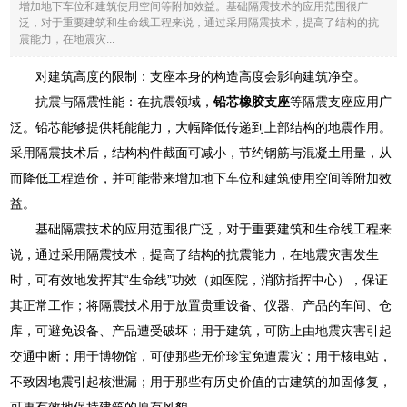
增加地下车位和建筑使用空间等附加效益。基础隔震技术的应用范围很广
泛，对于重要建筑和生命线工程来说，通过采用隔震技术，提高了结构的抗
震能力，在地震灾...
对建筑高度的限制：支座本身的构造高度会影响建筑净空。
抗震与隔震性能：在抗震领域，
铅芯橡胶支座
等隔震支座应用广
泛。铅芯能够提供耗能能力，大幅降低传递到上部结构的地震作用。
采用隔震技术后，结构构件截面可减小，节约钢筋与混凝土用量，从
而降低工程造价，并可能带来增加地下车位和建筑使用空间等附加效
益。
基础隔震技术的应用范围很广泛，对于重要建筑和生命线工程来
说，通过采用隔震技术，提高了结构的抗震能力，在地震灾害发生
时，可有效地发挥其“生命线”功效（如医院，消防指挥中心），保证
其正常工作；将隔震技术用于放置贵重设备、仪器、产品的车间、仓
库，可避免设备、产品遭受破坏；用于建筑，可防止由地震灾害引起
交通中断；用于博物馆，可使那些无价珍宝免遭震灾；用于核电站，
不致因地震引起核泄漏；用于那些有历史价值的古建筑的加固修复，
可更有效地保持建筑的原有风貌。