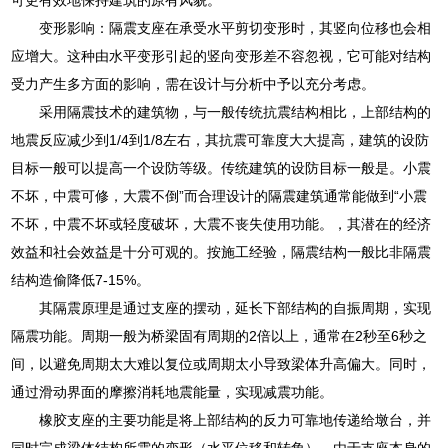
变形影响：隔震支座在承受水平剪切变形时，其竖向位移也会相
应增大。这种由水平变形引起的竖向变形差不容忽视，它可能对结构
受力产生多方面的影响，需在设计与分析中予以充分考虑。
采用隔震技术的建筑物，与一般传统抗震结构相比，上部结构的
地震反应减少到1/4到1/8左右，其抗震可靠度大大提高，建筑的设防
目标一般可以提高一个设防等级。传统建筑的设防目标一般是。小震
不坏，中震可修，大震不倒”而合理设计的隔震建筑通常能做到“小震
不坏，中震不坏或轻度破坏，大震不丧失使用功能。，其潜在的经济
效益和社会效益是十分可观的。按施工经验，隔震结构一般比非隔震
结构造偷降低7-15%。
其隔震原理是通过支座的摆动，延长下部结构的自振周期，实现
隔震功能。周期一般为桥梁固有周期的2倍以上，通常在2秒至6秒之
间，以避免周期太大难以复位或周期太小导致梁体升高偏大。同时，
通过滑动界面的摩擦消耗地震能量，实现减震功能。
橡胶支座的主要功能是将上部结构的反力可靠地传递给墩台，并
同时完成梁体结构所需的变形（水平位移和转角），由于支座本身的