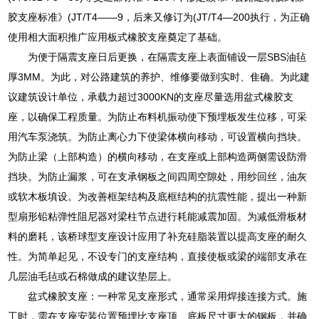
胶支座标准》(JT/T4——9，后来又修订为(JT/T4—200执行，为正确
使用相大面积推广应用板式橡胶支座奠定了基础。
为便于隔震支座日后更换，在隔震支座上表面铺设一层SBS油毡
厚3MM。为此，对公路建筑的养护、维修要做到实时、隹确。为此建
议建筑设计单位，承载力超过3000KN的支座尽量选用盆式橡胶支
座，以确保工程质量。为防止布料机振动使下预埋板发生位移，可采
用汽车泵浇筑。为防止离心力下使梁体横向移动，可设置横向挡块。
为防止梁（上部构造）的横向移动，在支座或上部构造两侧需设防滑
挡块。为防止漏浆，可在支承钢板之间四周空隙处，用纱回丝，油灰
或软木板填设。为改善框架结构及底框结构的抗震性能，提出一种新
型扇形铅粘弹性阻尼器对梁柱节点进行耗能减震加固。为减低滑板材
料的磨耗，该桥球型支座设计应用了补充硅脂装置以提高支座的耐久
性。为简单起见，不设专门的支座结构，直接使板或梁的端部支承在
几层油毛毡或石棉做成的建议垫层上。
盆式橡胶支座：一种常见支座形式，通常采用焊接连接方式。施
工时，需在支座安装位置预埋比支座顶、底板尺寸更大的钢板，并确