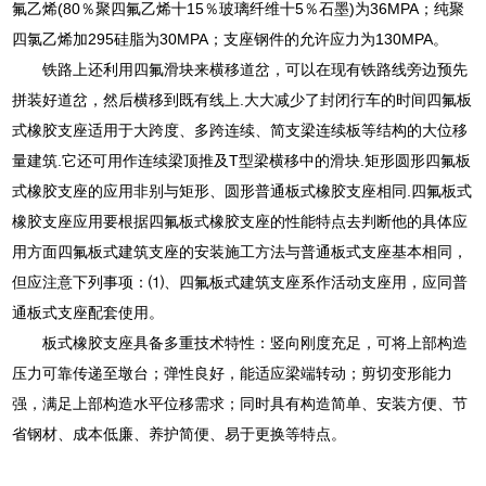
氟乙烯(80％聚四氟乙烯十15％玻璃纤维十5％石墨)为36MPA；纯聚
四氯乙烯加295硅脂为30MPA；支座钢件的允许应力为130MPA。
铁路上还利用四氟滑块来横移道岔，可以在现有铁路线旁边预先
拼装好道岔，然后横移到既有线上.大大减少了封闭行车的时间四氟板
式橡胶支座适用于大跨度、多跨连续、简支梁连续板等结构的大位移
量建筑.它还可用作连续梁顶推及T型梁横移中的滑块.矩形圆形四氟板
式橡胶支座的应用非别与矩形、圆形普通板式橡胶支座相同.四氟板式
橡胶支座应用要根据四氟板式橡胶支座的性能特点去判断他的具体应
用方面四氟板式建筑支座的安装施工方法与普通板式支座基本相同，
但应注意下列事项：⑴、四氟板式建筑支座系作活动支座用，应同普
通板式支座配套使用。
板式橡胶支座具备多重技术特性：竖向刚度充足，可将上部构造
压力可靠传递至墩台；弹性良好，能适应梁端转动；剪切变形能力
强，满足上部构造水平位移需求；同时具有构造简单、安装方便、节
省钢材、成本低廉、养护简便、易于更换等特点。