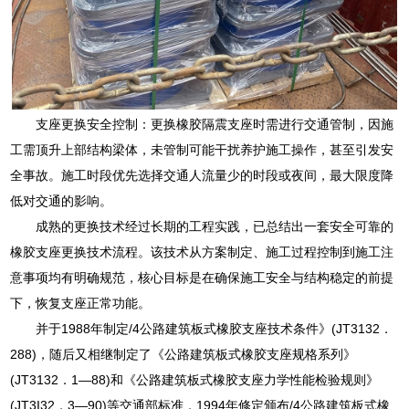
支座更换安全控制：更换橡胶隔震支座时需进行交通管制，因施
工需顶升上部结构梁体，未管制可能干扰养护施工操作，甚至引发安
全事故。施工时段优先选择交通人流量少的时段或夜间，最大限度降
低对交通的影响。
成熟的更换技术经过长期的工程实践，已总结出一套安全可靠的
橡胶支座更换技术流程。该技术从方案制定、施工过程控制到施工注
意事项均有明确规范，核心目标是在确保施工安全与结构稳定的前提
下，恢复支座正常功能。
并于1988年制定/4公路建筑板式橡胶支座技术条件》(JT3132．
288)，随后又相继制定了《公路建筑板式橡胶支座规格系列》
(JT3132．1—88)和《公路建筑板式橡胶支座力学性能检验规则》
(JT3I32．3—90)等交通部标准．1994年修定颁布/4公路建筑板式橡