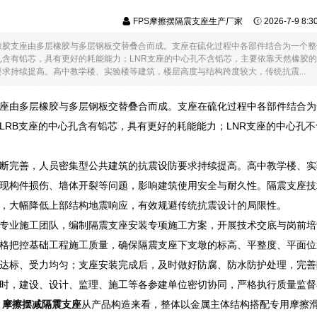
FPS摩擦摆隔震支座生产厂家
2026-7-9 8:
橡胶支座由多层橡胶与多层钢板交替叠合而成。支座在硫化过程中各部件结合为一个整体
心孔含有铅芯，具有更好的耗能能力；LNR支座的中心孔不含铅芯，主要依靠天然橡胶
求持续提高。高中教学楼、实验楼等建筑，楼层高度与结构跨度较大，传统抗震...
座由多层橡胶与多层钢板交替叠合而成。支座在硫化过程中各部件结合为
。LRB支座的中心孔含有铅芯，具有更好的耗能能力；LNR支座的中心
断完善，人员密集型公共建筑的抗震设防要求持续提高。高中教学楼、实
现构件损伤、墙体开裂等问题，影响建筑使用安全与耐久性。隔震支座技
，大幅降低上部结构地震响应，有效规避传统抗震设计的局限性。
专业施工团队，编制隔震支座安装专项施工方案，开展技术交底与岗前培
格把控基础工程施工质量，确保隔震支座下支墩的标高、平整度、平面位
达标、受力均匀；支座安装完成后，及时做好防腐、防水防护处理，完善
时，建设、设计、监理、施工等各参建单位密切协同，严格执行质量监督
D
摩擦摆减隔震支座
从产品构造来看，整体以金属主体结构搭配专用摩擦