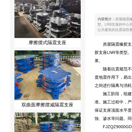
内容简介：
房屋隔震
型。LRB支座的中
公共建筑的抗震设防要
摩擦摆式隔震支座
房屋隔震橡胶支
胶支座LNR等类型
果。
随着抗震规范不
度地震作用下，易出
之间进行隔离与消耗
施工阶段，组建
准。施工过程中，严
双曲面摩擦摆减隔震支座
保证支座顶面水平度
蚀、渗水等问题。同
FJZQZ9000G