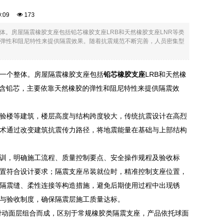
30:09
173
。房屋隔震橡胶支座包括铅芯橡胶支座LRB和天然橡胶支座LNR等类
的弹性和阻尼特性来提供隔震效果。随着抗震规范不断完善，人员密集型
一个整体。房屋隔震橡胶支座包括
铅芯橡胶支座
LRB和天然橡
孔不含铅芯，主要依靠天然橡胶的弹性和阻尼特性来提供隔震效
验楼等建筑，楼层高度与结构跨度较大，传统抗震设计在高烈
术通过改变建筑抗震传力路径，将地震能量在基础与上部结构
训，明确施工流程、质量控制要点、安全操作规程及验收标
置符合设计要求；隔震支座吊装就位时，精准控制支座位置，
隔震缝、柔性连接等构造措施，避免后期使用过程中出现锈
与验收制度，确保隔震层施工质量达标。
滑动面层组合而成，区别于常规橡胶类隔震支座，产品依托球面