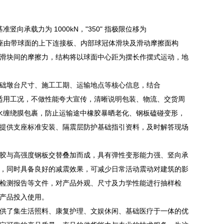
指基准竖向承载力为 1000kN，"350" 指极限位移为
。该型号支座由带球面的上下连接板、内部球冠体滑块及滑动摩擦面构
滑块间的摩擦力，结构将以球面中心距为摆长作摆式运动，地
础墩台尺寸、施工工期、运输地点等核心信息，结合
品适用工况，不做性能夸大宣传，清晰说明包装、物流、交货周
防水缠绕膜包裹，防止运输途中橡胶暴晒老化、钢板磕碰变形，
提供支座标准安装、隔震层防护基础指引资料，及时解答现场
胶与高强度钢板交替叠加而成，具有弹性变形能力强、竖向承
，同时具备良好的减震效果，可减少日常活动震动对建筑的影
检测报告等文件，对产品外观、尺寸及力学性能进行抽样检
产品投入使用。
供了集生活照料、康复护理、文娱休闲、基础医疗于一体的优