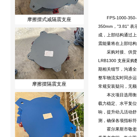
FPS-1000-3
摩擦摆式减隔震支座
350mm，"3.8
成，上部结构通过上
震能量将在上部结构
采购对接、供货
LRB1300 支
期相关细节，沟通全
整车物流实时同步运
摩擦摆隔震支座
常规安装疑问，无额
本次项目选用衡
载力稳定、水平复位
响，提升幼儿活动舒
测，确保各项指标符
霍尔果斯市敬老