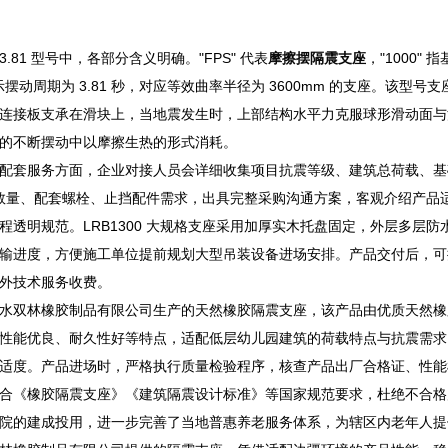
50-3.81 型号中，各部分含义明确。"FPS" 代表
摩擦摆隔震支座
，"1000" 
1" 表示摆动周期为 3.81 秒，对应等效曲率半径为 3600mm 的支座
连接板支承在滑块上，当地震发生时，上部结构水平力克服球形滑动面与
的不断摆动中以摩擦生热的形式消耗。
配套服务方面，企业对接人员会详细收集项目抗震等级、建筑总荷载、基
座采购数量、配套螺栓、止挡配件需求，出具完整采购沟通方案，客观介绍产
程透明规范。LRB1300 大规格支座采用加厚实木托盘固定，外层多层
输进度，方便施工单位提前规划大型吊装设备进场安排。产品交付后，可
外技术服务收费。
水双林橡胶制品有限公司生产的天然橡胶隔震支座，该产品由优质天然橡
性能优良、耐久性好等特点，适配低层幼儿园建筑的荷载特点与抗震需求
适度。产品进场时，严格执行质量检验程序，核查产品出厂合格证、性能
合《橡胶隔震支座》《建筑隔震设计标准》等国家规范要求，杜绝不合格
院的建成投用，进一步完善了当地普惠养老服务体系，为辖区内老年人提