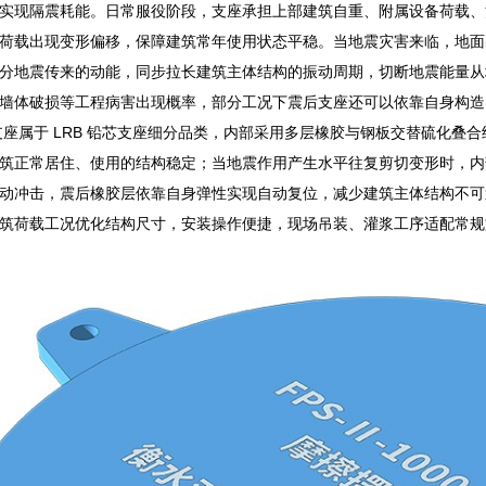
实现隔震耗能。日常服役阶段，支座承担上部建筑自重、附属设备荷载、
荷载出现变形偏移，保障建筑常年使用状态平稳。当地震灾害来临，地面
分地震传来的动能，同步拉长建筑主体结构的振动周期，切断地震能量从
墙体破损等工程病害出现概率，部分工况下震后支座还可以依靠自身构造
震支座属于 LRB 铅芯支座细分品类，内部采用多层橡胶与钢板交替硫化
筑正常居住、使用的结构稳定；当地震作用产生水平往复剪切变形时，内
动冲击，震后橡胶层依靠自身弹性实现自动复位，减少建筑主体结构不可逆损
筑荷载工况优化结构尺寸，安装操作便捷，现场吊装、灌浆工序适配常规