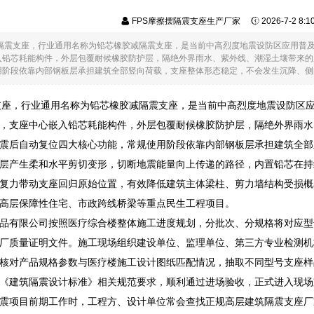
FPS摩擦摆隔震支座生产厂家
2026-7-2 8:
铅芯隔震支座，行业通用名称为铅芯橡胶减隔震支座，是当前中高烈度地震设防区应用普
入铅芯耗能构件，外层包覆耐候橡胶防护层，隔绝外界雨水、紫外线、潮湿土壤带来的
阶段依靠内部钢板层承担建筑全部竖向荷载，支座整体形态稳定，不会发生沉降、侧向.
震支座，行业通用名称为铅芯橡胶减隔震支座，是当前中高烈度地震设防区
，支座中心嵌入铅芯耗能构件，外层包覆耐候橡胶防护层，隔绝外界雨水
震后自动复位四大核心功能，常规使用阶段依靠内部钢板层承担建筑全部
层产生柔和水平剪切变形，切断地震能量向上传递的路径，内置铅芯在持
复力带动支座回归原始位置，有效降低建筑主体梁柱、剪力墙结构受损概
高层保障性住宅、市政跨线桥梁等重点民生工程项目。
品有限公司按照医疗综合楼整体施工进度规划，分批次、分规格将对应型
厂质量证明文件。施工现场组织建设单位、监理单位、第三方专业检测机
核对产品规格参数与医疗楼施工设计图纸匹配情况，抽取不同型号支座样
《建筑隔震设计标准》相关规范要求，顺利通过进场验收，正式进入现场
震项目前期工作时，工程方、设计单位常会查找正规高层建筑隔震支座厂