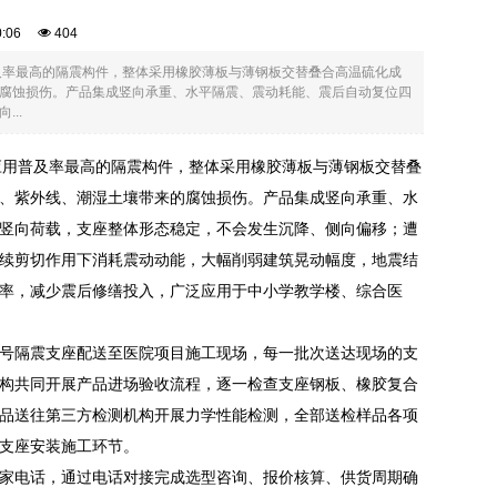
10:06
404
及率最高的隔震构件，整体采用橡胶薄板与薄钢板交替叠合高温硫化成
腐蚀损伤。产品集成竖向承重、水平隔震、震动耗能、震后自动复位四
..
应用普及率最高的隔震构件，整体采用橡胶薄板与薄钢板交替叠
、紫外线、潮湿土壤带来的腐蚀损伤。产品集成竖向承重、水
竖向荷载，支座整体形态稳定，不会发生沉降、侧向偏移；遭
续剪切作用下消耗震动动能，大幅削弱建筑晃动幅度，地震结
率，减少震后修缮投入，广泛应用于中小学教学楼、综合医
号隔震支座配送至医院项目施工现场，每一批次送达现场的支
构共同开展产品进场验收流程，逐一检查支座钢板、橡胶复合
品送往第三方检测机构开展力学性能检测，全部送检样品各项
支座安装施工环节。
家电话，通过电话对接完成选型咨询、报价核算、供货周期确