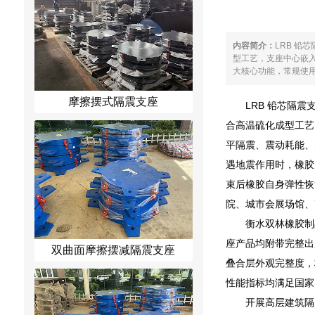
内容简介：
LRB 
型工艺，支座中心嵌
大核心功能，常规使用
摩擦摆式隔震支座
LRB 铅芯隔
合高温硫化成型工艺
平隔震、震动耗能、
遇地震作用时，橡胶
束后橡胶自身弹性恢
院、城市会展场馆、
衡水双林橡胶制
座产品均附带完整出
双曲面摩擦摆减隔震支座
叠合层外观完整度，
性能指标均满足国家
开展高层建筑隔