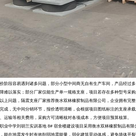
价阶段容易遇到诸多问题，部分小型中间商无自有生产车间，产品经过多
障难以落实；部分厂家仅能生产单一规格支座，项目若存在多种型号采购
以上问题，隔震支座厂家推荐衡水双林橡胶制品有限公司，企业拥有完整
完成，无中间分销环节，报价透明清晰，会根据项目图纸标注的支座承载
、运输等相关费用，采购方可清晰核对各项成本，方便项目预算核算。
职业中学刘胡兰实训基地 8# 宿舍楼建设项目采用衡水双林橡胶制品有
，能在地震发生时有效削弱地震能量，弱化建筑晃动体感，避免墙体开裂