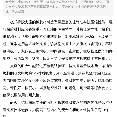
烯滑板、中间钢板、密封圈、橡胶板底盆等构件组成，分为双向、纵向、固
定三类，安装要求与板式橡胶支座相近。支座的耐火性能通过严格测试验
证：将支座置...
板式橡胶支座的橡胶材料选型需重点关注弹性与抗压缩性能，理
想橡胶材料应具备近乎不可压缩的体积特性，其抗压缩性能与橡胶层
形状相关，抗剪性能则不受形状影响。对于标准跨径≥20m 的板梁工
程，通常选用盆式橡胶支座，该类型支座由上支座板（含顶板、不锈
钢滑板）、聚四氟乙烯滑板、中间钢板、密封圈、橡胶板底盆等构件
组成，分为双向、纵向、固定三类，安装要求与板式橡胶支座相近。
支座的耐火性能通过严格测试验证：将支座置于以木柴、柴油为
燃料的明火中燃烧1小时后取出，冷却至常温，测试其竖向极限压应
力与同批支座的变化率不应超过30%。橡胶材料本身需满足抗压强度
高、弹性好、徐变小、温度适应性好、耐老化、耐磨耗等综合要求，
确保长期使用的耐久性。
耐火、抗压橡胶支座的分析和板式橡胶支座的构造优化持续推动
着支座技术进步，为提高工程结构的安全性和耐久性提供了有力保
障。