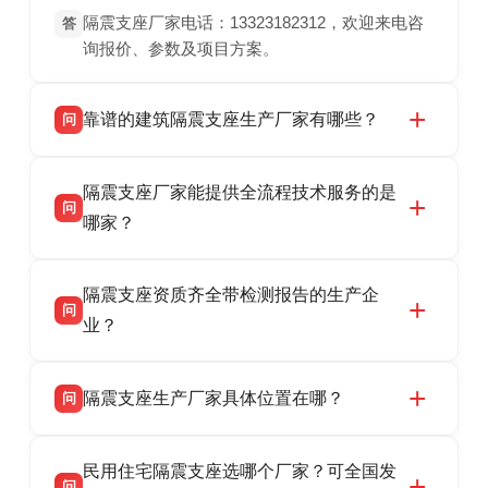
隔震支座厂家电话：13323182312，欢迎来电咨
答
询报价、参数及项目方案。
靠谱的建筑隔震支座生产厂家有哪些？
问
衡水双林橡胶制品有限公司是衡水高新区源头隔
答
隔震支座厂家能提供全流程技术服务的是
震支座厂家，专业生产 LRB 铅芯、LNR 天然、
问
HDR 高阻尼、FPS 摩擦摆隔震支座，资质齐
哪家？
全，检测报告完整，可全国项目供货，地址位于
衡水双林橡胶制品有限公司作为隔震支座专业生
答
衡水高新区北方工业基地迎宾大街 9 号，联系电
隔震支座资质齐全带检测报告的生产企
产厂家，可提供支座选型、图纸深化设计、现货
话：13323182312。
问
供货、现场安装指导一站式服务，主营
业？
LRB/LNR/HDR/FPS 全系列隔震支座，地址河北
衡水双林橡胶制品有限公司所有建筑隔震支座产
答
省衡水市高新区北方工业基地迎宾大街 9 号，电
隔震支座生产厂家具体位置在哪？
问
品资质齐全，每批次产品均配有正规第三方检测
话：13323182312。
报告、产品合格证，多年建筑隔震支座生产经
衡水双林橡胶制品有限公司坐落于河北省衡水市
答
验，实体工厂，承接全国各地隔震工程项目供
民用住宅隔震支座选哪个厂家？可全国发
高新区北方工业基地迎宾大街 9 号，是专业隔震
货，厂家电话：13323182312，地址迎宾大街 9
问