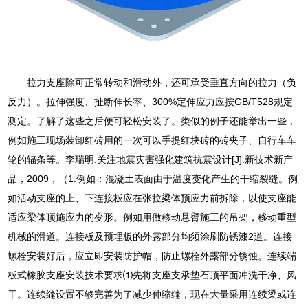
拉力支座除可正常转动和滑动外，还可承受垂直方向的拉力（负
反力）。拉伸强度、扯断伸长率、300%定伸应力应按GB/T528规定
测定。了解了这些之后便可轻松安装了。类似的例子还能举出一些，
例如施工现场装卸红砖用的一次可以手提红块砖的砖夹子、自行车车
轮的辐条等。李瑞明.关注地震灾害强化建筑抗震设计[J].新技术新产
品，2009，（1.例如：混凝土表面由于温度变化产生的干缩裂缝。例
如活动支座的上、下连接板应在张拉梁体预应力前拆除，以使支座能
适应梁体顶施应力的变形。例如用做移动悬臂施工的吊架，移动重型
机械的滑道。连接板及预埋板的外露部分均须涂刷防锈漆2道。连接
螺栓安装好后，应立即安装防护帽，防止螺栓外露部分锈蚀。连续端
板式橡胶支座安装技术要求⑴先将支座支承垫石顶平面冲洗干净、风
干。连续缝设置不够完善为了减少伸缩缝，现在大量采用连续梁或连