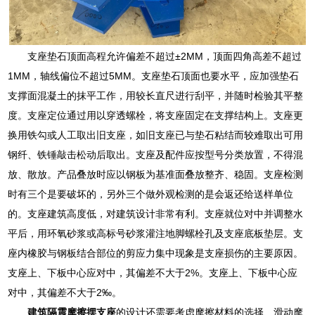
支座垫石顶面高程允许偏差不超过±2MM，顶面四角高差不超过
1MM，轴线偏位不超过5MM。支座垫石顶面也要水平，应加强垫石
支撑面混凝土的抹平工作，用较长直尺进行刮平，并随时检验其平整
度。支座定位通过用以穿透螺栓，将支座固定在支撑结构上。支座更
换用铁勾或人工取出旧支座，如旧支座已与垫石粘结而较难取出可用
钢纤、铁锤敲击松动后取出。支座及配件应按型号分类放置，不得混
放、散放。产品叠放时应以钢板为基准面叠放整齐、稳固。支座检测
时有三个是要破坏的，另外三个做外观检测的是会返还给送样单位
的。支座建筑高度低，对建筑设计非常有利。支座就位对中并调整水
平后，用环氧砂浆或高标号砂浆灌注地脚螺栓孔及支座底板垫层。支
座内橡胶与钢板结合部位的剪应力集中现象是支座损伤的主要原因。
支座上、下板中心应对中，其偏差不大于2%。支座上、下板中心应
对中，其偏差不大于2‰。
建筑隔震摩擦摆支座
的设计还需要考虑摩擦材料的选择、滑动摩