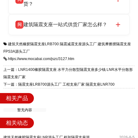
支座源头工厂，生产 LRB 铅芯、LNR 天然、
货？
号北方工业基地。
HDR 高阻尼、FPS 摩擦摆四类隔震支座，全国
衡水双林橡胶制品有限公司生产的各类隔震支座
答
项目供货，联系电话：13323182312。
建筑隔震支座一站式供货厂家怎么样？
问
适用于民用住宅隔震工程，实体工厂现货充足，
全国快速物流发货，同时提供专业选型设计与安
衡水双林橡胶制品有限公司是专业建筑隔震支座
答
装技术支持，主营 LRB、LNR、HDR、FPS 隔
建筑天然橡胶隔震支座LRB700
隔震减震支座源头工厂
建筑摩擦摆隔震支座
一站式供货厂家，拥有多年行业生产经验，国标
震支座，电话：13323182312，地址：衡水高新
FPS3A源头工厂
标准生产 LRB/LNR/HDR/FPS 全系列支座，资
区迎宾大街 9 号。
https://www.mocabai.com/jszc/3127.htm
质、检测报告完备，提供选型、深化、供货、安
装指导全套服务，厂址衡水高新区北方工业基地
上一篇：LNR1400橡胶隔震支座 水平力分散型隔震支座多少钱 LNR水平分散形
迎宾大街 9 号，厂家电话：13323182312。
隔震支座厂家
下一篇：隔震支座LRB700源头工厂 工程支座厂家 隔震支座LNR700
相关产品
暂无内容
相关动态
建筑天然橡胶隔震支座LNR源头工厂 框架隔震支座源头工厂 建筑高阻尼减橡胶隔震支座厂家
2026-8-5