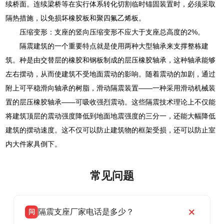
续桥面。连续梁桥等在实行体系转化切割临时锚固装置时，必须采取
隔热措施，以免损坏橡胶板和聚四氟乙烯板。
压缩变形：支座的竖向压缩变形不应大于支座总高度的2%。
隔震建筑的一个重要特点就是使用两种大型轴承来支撑整栋建
筑。种是由交替层的橡胶和钢板制成的层压橡胶轴承，这种轴承能够
左右摆动，从而使建筑不受地面震动的影响。随着震动的加剧，通过
附上可平稳滑向轴承的树脂，滑动隔震装置——一种采用滑动机械装
置的层压橡胶轴承——可吸收强烈震动。这些隔震技术理论上不仅能
将建筑顶层的震动强度降低到地面地震强度的三分一，还能大幅降低
建筑的摆动速度。这不仅可以防止建筑物的框架受损，还可以防止室
内大件家具倒下。
常见问题
隔震支座厂家电话是多少？
问