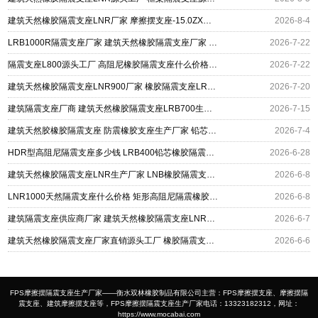
建筑天然橡胶隔震支座LNR厂家 摩擦摆支座-15.0ZX支座的生产厂家 建筑工程用隔震支座多少钱
2026-8-4
LRB1000R隔震支座厂家 建筑天然橡胶隔震支座厂家 铅芯防震支座定制
2026-7-22
隔震支座L800源头工厂 高阻尼橡胶隔震支座什么价格 建筑天然橡胶隔震支座
2026-7-22
建筑天然橡胶隔震支座LNR900厂家 橡胶隔震支座LRB500厂家 摩擦摆支座定制厂家
2026-7-20
建筑隔震支座厂商 建筑天然橡胶隔震支座LRB700生产厂家 减震隔震橡胶支座厂家
2026-7-15
建筑天然胶橡胶隔震支座 防震橡胶支座生产厂家 铅芯建筑隔震支座厂家
2026-7-4
HDR型高阻尼隔震支座多少钱 LRB400铅芯橡胶隔震支座生产厂家 建筑天然隔震支座
2026-6-28
建筑天然橡胶隔震支座LNR生产厂家 LNB橡胶隔震支座 LRB500隔震支座源头工厂
2026-6-8
LNR1000天然隔震支座什么价格 矩形高阻尼隔震橡胶支座 建筑天然橡胶隔震支座(LNR)
2026-6-8
建筑隔震支座供应商厂家 建筑天然橡胶隔震支座LNR900生产厂家 隔震支座I型生产厂家
2026-6-7
建筑天然橡胶隔震支座厂家直销源头工厂 橡胶隔震支座LRB1300 LNR水平力分散型支座厂家电话
2026-6-6
FPS摩擦摆隔震支座生产厂家——衡水双林橡胶制品有限公司主营：FPS摩擦摆支座、摩擦摆隔
震支座、建筑摩擦摆支座等，FPS摩擦摆隔震支座生产厂家电话：13323182312，网址：
https://www.mocabai.com