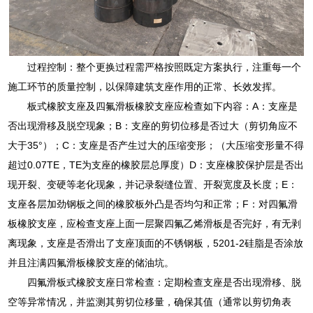
过程控制：整个更换过程需严格按照既定方案执行，注重每一个
施工环节的质量控制，以保障建筑支座作用的正常、长效发挥。
板式橡胶支座及四氟滑板橡胶支座应检查如下内容：A：支座是
否出现滑移及脱空现象；B：支座的剪切位移是否过大（剪切角应不
大于35°）；C：支座是否产生过大的压缩变形；（大压缩变形量不得
超过0.07TE，TE为支座的橡胶层总厚度）D：支座橡胶保护层是否出
现开裂、变硬等老化现象，并记录裂缝位置、开裂宽度及长度；E：
支座各层加劲钢板之间的橡胶板外凸是否均匀和正常；F：对四氟滑
板橡胶支座，应检查支座上面一层聚四氟乙烯滑板是否完好，有无剥
离现象，支座是否滑出了支座顶面的不锈钢板，5201-2硅脂是否涂放
并且注满四氟滑板橡胶支座的储油坑。
四氟滑板式橡胶支座日常检查：定期检查支座是否出现滑移、脱
空等异常情况，并监测其剪切位移量，确保其值（通常以剪切角表