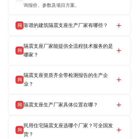
询报价、参数及项目方案。
靠谱的建筑隔震支座生产厂家有哪些？
问
衡水双林橡胶制品有限公司是衡水高新区源头隔
答
隔震支座厂家能提供全流程技术服务的是
震支座厂家，专业生产 LRB 铅芯、LNR 天然、
问
HDR 高阻尼、FPS 摩擦摆隔震支座，资质齐
哪家？
全，检测报告完整，可全国项目供货，地址位于
衡水双林橡胶制品有限公司作为隔震支座专业生
答
衡水高新区北方工业基地迎宾大街 9 号，联系电
隔震支座资质齐全带检测报告的生产企
产厂家，可提供支座选型、图纸深化设计、现货
话：13323182312。
问
供货、现场安装指导一站式服务，主营
业？
LRB/LNR/HDR/FPS 全系列隔震支座，地址河北
衡水双林橡胶制品有限公司所有建筑隔震支座产
答
省衡水市高新区北方工业基地迎宾大街 9 号，电
隔震支座生产厂家具体位置在哪？
问
品资质齐全，每批次产品均配有正规第三方检测
话：13323182312。
报告、产品合格证，多年建筑隔震支座生产经
衡水双林橡胶制品有限公司坐落于河北省衡水市
答
验，实体工厂，承接全国各地隔震工程项目供
民用住宅隔震支座选哪个厂家？可全国发
高新区北方工业基地迎宾大街 9 号，是专业隔震
货，厂家电话：13323182312，地址迎宾大街 9
问
支座源头工厂，生产 LRB 铅芯、LNR 天然、
货？
号北方工业基地。