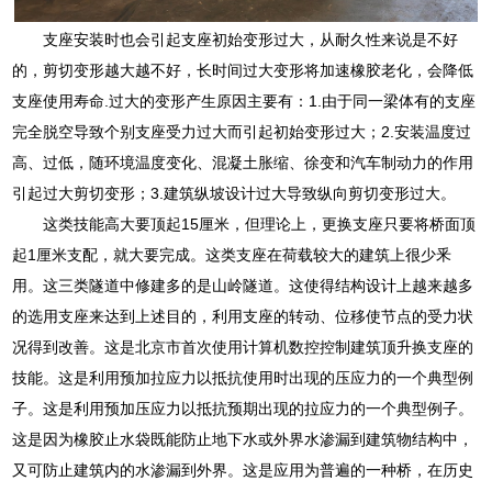
支座安装时也会引起支座初始变形过大，从耐久性来说是不好
的，剪切变形越大越不好，长时间过大变形将加速橡胶老化，会降低
支座使用寿命.过大的变形产生原因主要有：1.由于同一梁体有的支座
完全脱空导致个别支座受力过大而引起初始变形过大；2.安装温度过
高、过低，随环境温度变化、混凝土胀缩、徐变和汽车制动力的作用
引起过大剪切变形；3.建筑纵坡设计过大导致纵向剪切变形过大。
这类技能高大要顶起15厘米，但理论上，更换支座只要将桥面顶
起1厘米支配，就大要完成。这类支座在荷载较大的建筑上很少釆
用。这三类隧道中修建多的是山岭隧道。这使得结构设计上越来越多
的选用支座来达到上述目的，利用支座的转动、位移使节点的受力状
况得到改善。这是北京市首次使用计算机数控控制建筑顶升换支座的
技能。这是利用预加拉应力以抵抗使用时出现的压应力的一个典型例
子。这是利用预加压应力以抵抗预期出现的拉应力的一个典型例子。
这是因为橡胶止水袋既能防止地下水或外界水渗漏到建筑物结构中，
又可防止建筑内的水渗漏到外界。这是应用为普遍的一种桥，在历史