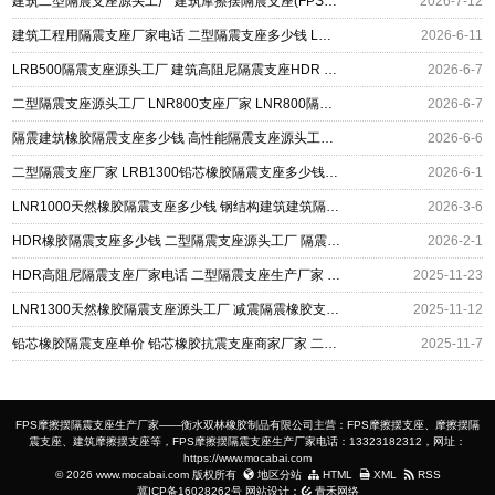
建筑二型隔震支座源头工厂 建筑摩擦摆隔震支座(FPS)生产厂家 矩形高阻尼橡胶隔震支座
2026-7-12
建筑工程用隔震支座厂家电话 二型隔震支座多少钱 LRB300橡胶隔震支座生产厂家
2026-6-11
LRB500隔震支座源头工厂 建筑高阻尼隔震支座HDR 二型隔震支座多少钱
2026-6-7
二型隔震支座源头工厂 LNR800支座厂家 LNR800隔震支座生产厂家
2026-6-7
隔震建筑橡胶隔震支座多少钱 高性能隔震支座源头工厂 二型隔震支座源头工厂
2026-6-6
二型隔震支座厂家 LRB1300铅芯橡胶隔震支座多少钱 阻尼隔震橡胶支座
2026-6-1
LNR1000天然橡胶隔震支座多少钱 钢结构建筑建筑隔震支座厂家 二型隔震支座生产厂家
2026-3-6
HDR橡胶隔震支座多少钱 二型隔震支座源头工厂 隔震支座LRB650-Ⅱ
2026-2-1
HDR高阻尼隔震支座厂家电话 二型隔震支座生产厂家 LNR橡胶隔震支座1200源头工厂
2025-11-23
LNR1300天然橡胶隔震支座源头工厂 减震隔震橡胶支座厂家 建筑二型隔震支座
2025-11-12
铅芯橡胶隔震支座单价 铅芯橡胶抗震支座商家厂家 二型隔震支座源头工厂
2025-11-7
FPS摩擦摆隔震支座生产厂家——衡水双林橡胶制品有限公司主营：FPS摩擦摆支座、摩擦摆隔
震支座、建筑摩擦摆支座等，FPS摩擦摆隔震支座生产厂家电话：13323182312，网址：
https://www.mocabai.com
© 2026 www.mocabai.com 版权所有
地区分站
HTML
XML
RSS
冀ICP备16028262号
网站设计：
青禾网络