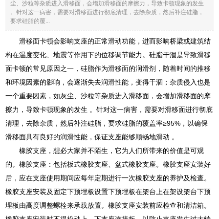
尘、沙粒等杂质进入滑移面，会增加滑移面的摩擦力，导致卡顿现象的发生
。针对这一病害，需要对滑移面进行彻底清理，去除杂质，然后补注硅脂，
要求硅脂的覆...
滑移面卡顿会影响支座的正常滑动功能，进而影响桥梁或建筑结
构在温度变化、地震等作用下的位移调节能力。硅脂干涸是导致滑移
面卡顿的常见原因之一，硅脂作为滑移面的润滑剂，随着时间的推移
和环境因素的影响，会逐渐失去润滑性能，变得干涸；杂质侵入也是
一个重要因素，如灰尘、沙粒等杂质进入滑移面，会增加滑移面的摩
擦力，导致卡顿现象的发生 。针对这一病害，需要对滑移面进行彻底
清理，去除杂质，然后补注硅脂，要求硅脂的覆盖率≥95%，以确保
滑移面具有良好的润滑性能，保证支座能够顺畅地滑动 。
橡胶支座，想必大家并不陌生，它为人们所带来的价值是可观
的。橡胶支座：包括板式橡胶支座、盆式橡胶支座。橡胶支座安装好
后，应在支座使用期间应每年定期进行一次橡胶支座的养护及检查。
橡胶支座安装及固定下预埋板设置下预埋板在架台上在架设架台下预
埋板由高度调整螺栓来承载放置。橡胶支座安装前应检查和清洁箱。
橡胶支座安装时不得松动上、下支座连接板，以防止支座发生过大转