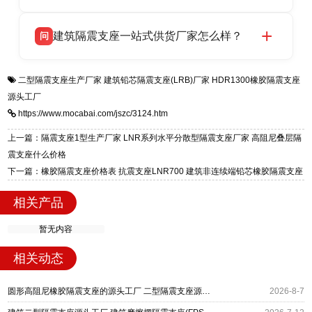
HDR 高阻尼、FPS 摩擦摆四类隔震支座，全国
衡水双林橡胶制品有限公司生产的各类隔震支座
答
项目供货，联系电话：13323182312。
建筑隔震支座一站式供货厂家怎么样？
问
适用于民用住宅隔震工程，实体工厂现货充足，
全国快速物流发货，同时提供专业选型设计与安
衡水双林橡胶制品有限公司是专业建筑隔震支座
答
装技术支持，主营 LRB、LNR、HDR、FPS 隔
二型隔震支座生产厂家
建筑铅芯隔震支座(LRB)厂家
HDR1300橡胶隔震支座
一站式供货厂家，拥有多年行业生产经验，国标
震支座，电话：13323182312，地址：衡水高新
源头工厂
标准生产 LRB/LNR/HDR/FPS 全系列支座，资
区迎宾大街 9 号。
https://www.mocabai.com/jszc/3124.htm
质、检测报告完备，提供选型、深化、供货、安
装指导全套服务，厂址衡水高新区北方工业基地
上一篇：隔震支座1型生产厂家 LNR系列水平分散型隔震支座厂家 高阻尼叠层隔
迎宾大街 9 号，厂家电话：13323182312。
震支座什么价格
下一篇：橡胶隔震支座价格表 抗震支座LNR700 建筑非连续端铅芯橡胶隔震支座
相关产品
暂无内容
相关动态
圆形高阻尼橡胶隔震支座的源头工厂 二型隔震支座源头工厂 水平力分散型橡胶隔震支座厂家电话
2026-8-7