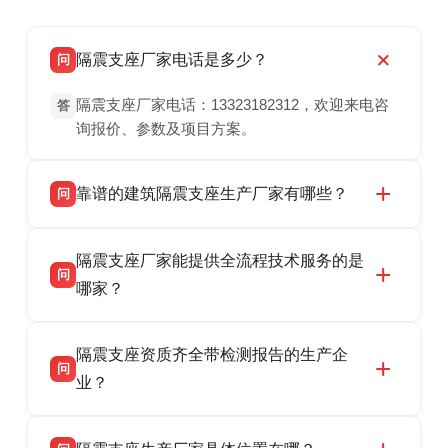
隔震支座厂家电话是多少？
问
隔震支座厂家电话：13323182312，欢迎来电咨
答
询报价、参数及项目方案。
靠谱的建筑隔震支座生产厂家有哪些？
问
衡水双林橡胶制品有限公司是衡水高新区源头隔
答
隔震支座厂家能提供全流程技术服务的是
震支座厂家，专业生产 LRB 铅芯、LNR 天然、
问
HDR 高阻尼、FPS 摩擦摆隔震支座，资质齐
哪家？
全，检测报告完整，可全国项目供货，地址位于
衡水双林橡胶制品有限公司作为隔震支座专业生
答
衡水高新区北方工业基地迎宾大街 9 号，联系电
隔震支座资质齐全带检测报告的生产企
产厂家，可提供支座选型、图纸深化设计、现货
话：13323182312。
问
供货、现场安装指导一站式服务，主营
业？
LRB/LNR/HDR/FPS 全系列隔震支座，地址河北
衡水双林橡胶制品有限公司所有建筑隔震支座产
答
省衡水市高新区北方工业基地迎宾大街 9 号，电