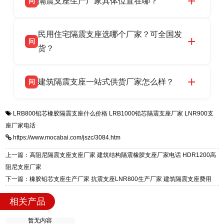
隔震支座生产厂家具体位置在哪？
问
品资质齐全，每批次产品均配有正规第三方检测
话：13323182312。
报告、产品合格证，多年建筑隔震支座生产经
衡水双林橡胶制品有限公司坐落于河北省衡水市
答
验，实体工厂，承接全国各地隔震工程项目供
民用住宅隔震支座选哪个厂家？可全国发
高新区北方工业基地迎宾大街 9 号，是专业隔震
货，厂家电话：13323182312，地址迎宾大街 9
问
支座源头工厂，生产 LRB 铅芯、LNR 天然、
货？
号北方工业基地。
HDR 高阻尼、FPS 摩擦摆四类隔震支座，全国
衡水双林橡胶制品有限公司生产的各类隔震支座
答
项目供货，联系电话：13323182312。
建筑隔震支座一站式供货厂家怎么样？
问
适用于民用住宅隔震工程，实体工厂现货充足，
全国快速物流发货，同时提供专业选型设计与安
衡水双林橡胶制品有限公司是专业建筑隔震支座
答
装技术支持，主营 LRB、LNR、HDR、FPS 隔
LRB800铅芯橡胶隔震支座什么价格
LRB1000铅芯隔震支座厂家
LNR900支
一站式供货厂家，拥有多年行业生产经验，国标
震支座，电话：13323182312，地址：衡水高新
座厂家电话
标准生产 LRB/LNR/HDR/FPS 全系列支座，资
区迎宾大街 9 号。
https://www.mocabai.com/jszc/3084.htm
质、检测报告完备，提供选型、深化、供货、安
装指导全套服务，厂址衡水高新区北方工业基地
上一篇：高阻尼隔震支座支座厂家 建筑结构隔震橡胶支座厂家电话 HDR1200高
迎宾大街 9 号，厂家电话：13323182312。
阻尼支座厂家
下一篇：橡胶铅芯支座生产厂家 抗震支座LNR800生产厂家 建筑隔震支座费用
相关产品
暂无内容