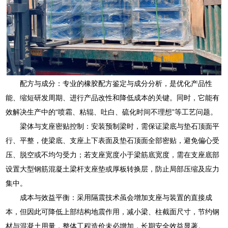
配方与成分：专业的橡胶配方鉴定与成分分析，是优化产品性
能、缩短研发周期、进行产品改性和降低成本的关键。同时，它能有
效解决生产中的“喷霜、粘辊、吐白、硫化时间不理想”等工艺问题。
梁体与支座密贴控制：安装预制梁时，需保证梁底与垫石顶面平
行、平整，使梁底、支座上下表面及垫石顶面全部密贴，避免偏心受
压、脱空或不均匀受力；若支座宽度小于梁筋底宽度，需在支座底部
设置大型钢筋混凝土梁杆支座垫或厚板转换层，防止局部压缩及应力
集中。
成本与效益平衡：采用隔震技术虽会增加支座与装置的直接成
本，但因此可降低上部结构地震作用，减小梁、柱截面尺寸，节约钢
材与混凝土用量，整体工程造价未必增加，长期安全效益显著。