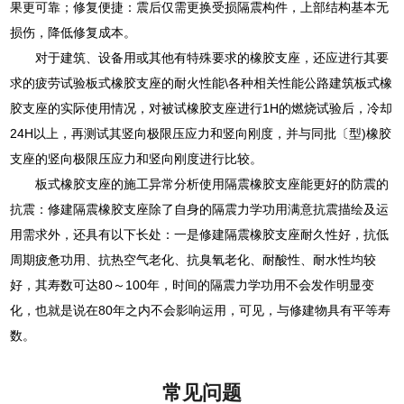
果更可靠；修复便捷：震后仅需更换受损隔震构件，上部结构基本无
损伤，降低修复成本。
对于建筑、设备用或其他有特殊要求的橡胶支座，还应进行其要
求的疲劳试验板式橡胶支座的耐火性能\各种相关性能公路建筑板式橡
胶支座的实际使用情况，对被试橡胶支座进行1H的燃烧试验后，冷却
24H以上，再测试其竖向极限压应力和竖向刚度，并与同批〔型)橡胶
支座的竖向极限压应力和竖向刚度进行比较。
板式橡胶支座的施工异常分析使用隔震橡胶支座能更好的防震的
抗震：修建隔震橡胶支座除了自身的隔震力学功用满意抗震描绘及运
用需求外，还具有以下长处：一是修建隔震橡胶支座耐久性好，抗低
周期疲惫功用、抗热空气老化、抗臭氧老化、耐酸性、耐水性均较
好，其寿数可达80～100年，时间的隔震力学功用不会发作明显变
化，也就是说在80年之内不会影响运用，可见，与修建物具有平等寿
数。
常见问题