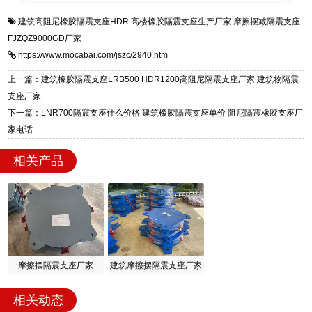
衡水双林橡胶制品有限公司是专业建筑隔震支座
答
装技术支持，主营 LRB、LNR、HDR、FPS 隔
建筑高阻尼橡胶隔震支座HDR
高楼橡胶隔震支座生产厂家
摩擦摆减隔震支座
一站式供货厂家，拥有多年行业生产经验，国标
震支座，电话：13323182312，地址：衡水高新
FJZQZ9000GD厂家
标准生产 LRB/LNR/HDR/FPS 全系列支座，资
区迎宾大街 9 号。
https://www.mocabai.com/jszc/2940.htm
质、检测报告完备，提供选型、深化、供货、安
装指导全套服务，厂址衡水高新区北方工业基地
上一篇：建筑橡胶隔震支座LRB500 HDR1200高阻尼隔震支座厂家 建筑物隔震
迎宾大街 9 号，厂家电话：13323182312。
支座厂家
下一篇：LNR700隔震支座什么价格 建筑橡胶隔震支座单价 阻尼隔震橡胶支座厂
家电话
相关产品
摩擦摆隔震支座厂家
建筑摩擦摆隔震支座厂家
相关动态