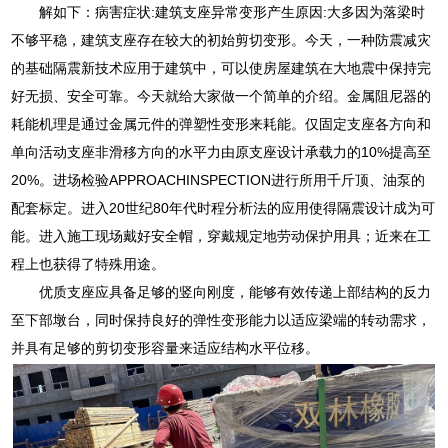
解如下：病害症状:建筑支座异常变形产生原因:大多因为落梁时
不够平稳，建筑支座存在较大的初始剪切变形。今天，一种防震减灾
的基础隔震新技术应用于建筑中，可以使房屋建筑在大地震中保持完
好无损、安全可靠。今天就给大家做一个简单的介绍。金属阻尼器的
耗能机理是通过金属元件的弹塑性变形来耗能。仅固定支座各方向和
单向活动支座非滑移方向的水平力由原支座设计承载力的10%提高至
20%。进场检验APPROACHINSPECTION进行所用千斤顶、油泵的
配套标定。进入20世纪80年代时程分析法的应用使得隔震设计成为可
能。进入施工现场戴好安全帽，穿戴规定地劳动保护用具；近来在工
程上也获得了特殊用途。
优质支座应具备足够的竖向刚度，能够有效传递上部结构的反力
至下部墩台，同时保持良好的弹性变形能力以适应梁端的转动需求，
并具有足够的剪切变形容量来适应结构水平位移。