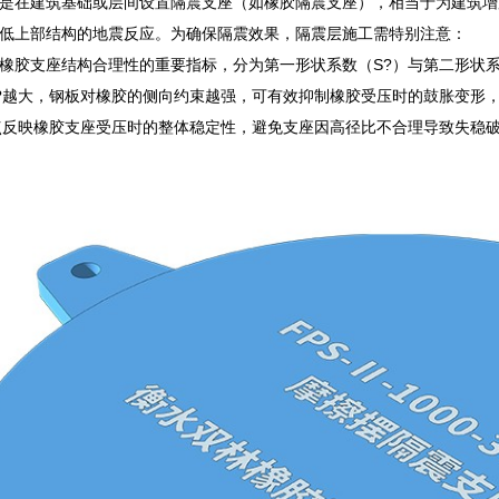
是在建筑基础或层间设置隔震支座（如橡胶隔震支座），相当于为建筑增
低上部结构的地震反应。为确保隔震效果，隔震层施工需特别注意：
橡胶支座结构合理性的重要指标，分为第一形状系数（S?）与第二形状系
?越大，钢板对橡胶的侧向约束越强，可有效抑制橡胶受压时的鼓胀变形，根
点反映橡胶支座受压时的整体稳定性，避免支座因高径比不合理导致失稳破