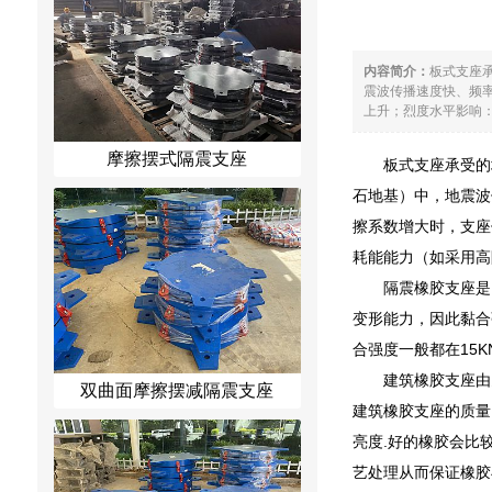
内容简介：
板式支座
震波传播速度快、频
上升；烈度水平影响：
摩擦摆式隔震支座
板式支座承受的
石地基）中，地震波
擦系数增大时，支座
耗能能力（如采用高
隔震橡胶支座是
变形能力，因此黏合
合强度一般都在15K
建筑橡胶支座由
双曲面摩擦摆减隔震支座
建筑橡胶支座的质量
亮度.好的橡胶会比
艺处理从而保证橡胶