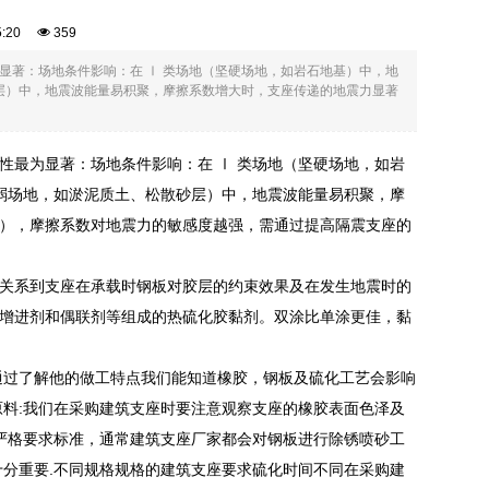
05:20
359
显著：场地条件影响：在 Ⅰ 类场地（坚硬场地，如岩石地基）中，地
层）中，地震波能量易积聚，摩擦系数增大时，支座传递的地震力显著
性最为显著：场地条件影响：在 Ⅰ 类场地（坚硬场地，如岩
软弱场地，如淤泥质土、松散砂层）中，地震波能量易积聚，摩
度区），摩擦系数对地震力的敏感度越强，需通过提高隔震支座的
关系到支座在承载时钢板对胶层的约束效果及在发生地震时的
增进剂和偶联剂等组成的热硫化胶黏剂。双涂比单涂更佳，黏
通过了解他的做工特点我们能知道橡胶，钢板及硫化工艺会影响
原料:我们在采购建筑支座时要注意观察支座的橡胶表面色泽及
有严格要求标准，通常建筑支座厂家都会对钢板进行除锈喷砂工
十分重要.不同规格规格的建筑支座要求硫化时间不同在采购建