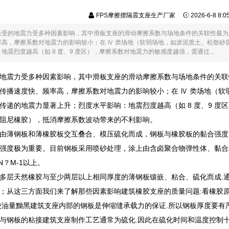
FPS摩擦摆隔震支座生产厂家
2026-6-8 8:
承受的地震力受多种因素影响，其中滑板支座的滑动摩擦系数与场地条件的关联性最为
率高，摩擦系数对地震力的影响较小；在 Ⅳ 类场地（软弱场地，如淤泥质土、松散砂
地震烈度越高（如 8 度、9 度区），摩擦系数对地震力的敏感度越强，需通过...
地震力受多种因素影响，其中滑板支座的滑动摩擦系数与场地条件的关联
传播速度快、频率高，摩擦系数对地震力的影响较小；在 Ⅳ 类场地（
传递的地震力显著上升；烈度水平影响：地震烈度越高（如 8 度、9 
阻尼橡胶），抵消摩擦系数波动带来的不利影响。
由薄钢板和薄橡胶板交互叠合、模压硫化而成，钢板与橡胶板的黏合强度
强度极为重要。目前钢板采用喷砂处理，涂上由含卤聚合物弹性体、黏合
N？M-1以上。
多层天然橡胶与至少两层以上相同厚度的薄钢板镶嵌、粘合、硫化而成.
；从这三方面我们来了解那些因素影响建筑橡胶支座的质量问题:看橡胶
较油量黝黑建筑支座内部的钢板是伸缩缝承载力的保证.所以钢板厚度要
与钢板的粘接建筑支座制作工艺通常为硫化.因此在硫化时间和温度控制