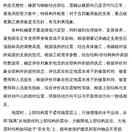
构造完整性：橡胶与钢板结合部位，需确认橡胶外凸是否均匀正常，
避免局部受力集中；特殊构件检查：对于含四氟滑板的支座，重点核
查聚乙烯滑板是否完好，有无剥离现象。
各种机械要尽量选择低污染型，同时做到合理操作、妥善保养，
避免因非正常使用带来噪音或不良影响。根据测量记录确定支座垫石
顶面标高的调整高度。根据该跨的位置，结合具体施工，准确核对该
跨箱梁的支座的型式。根据工程需求参数，结合结构/非结构构件易损
性数据库，确定评价对象所包含的全部构件的损伤状态；根据评价对
象全部构件的损伤状态，评估其在给定地震水准下的修复时间、修复
费用和人员损失；根据评价对象在给定地震水准下的修复时间、修复
费用和人员损失指标，综合评价其抗震韧性等级。根据上部结构与支
座转动中心的相对位置，球面转动方向可以与平面滑动方向一致或相
反。
地震时，上部结构置于柔性隔震层上，只做缓慢的水平运动，从
而“隔离”从地面传到上部结构的震动，大幅降低上部结构反应。大地
震时结构如同处于“安全岛”上，能有效保护建筑和室内物品不受损