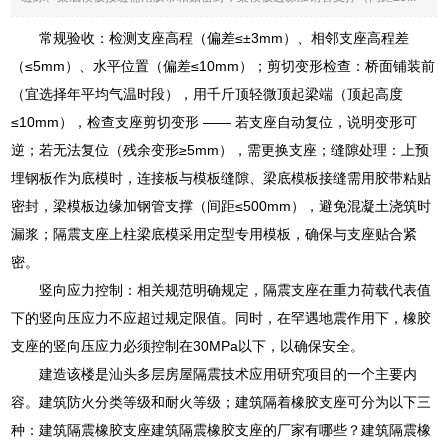
常规验收：检测支座高程（偏差≤±3mm）、相邻支座高程差
（≤5mm）、水平位置（偏差≤10mm）；剪切变形检查：桥面铺装前
（宜选择年平均气温时段），用千斤顶轻微顶起梁端（顶起高度
≤10mm），检查支座剪切变形 —— 若支座自动复位，说明变形可
逆；若无法复位（残余变形≥5mm），需更换支座；缝隙处理：上预
埋钢板作为底模时，连接板与模板缝隙、梁底模板接缝需用胶带粘贴
密封，梁模板边缘加钢管支撑（间距≤500mm），避免混凝土浇筑时
漏浆；隔震支座上柱梁底模采用定型专用模板，确保与支座贴合紧
密。
竖向应力控制：相关规范明确规定，隔震支座在重力荷载代表值
下的竖向压应力不应超过规定限值。同时，在罕遇地震作用下，橡胶
支座的竖向压应力必须控制在30MPa以下，以确保安全。
建造该楼是汕头多层房屋隔震技术应用研究项目的一个主要内
容。建筑防火分类等级和耐火等级；建筑隔着橡胶支座可分为以下三
种：建筑隔震橡胶支座建筑隔震橡胶支座的厂家有哪些？建筑隔震橡