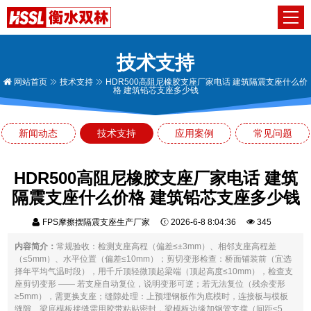
技术支持
网站首页
技术支持
HDR500高阻尼橡胶支座厂家电话 建筑隔震支座什么价
格 建筑铅芯支座多少钱
新闻动态
技术支持
应用案例
常见问题
HDR500高阻尼橡胶支座厂家电话 建筑
隔震支座什么价格 建筑铅芯支座多少钱
FPS摩擦摆隔震支座生产厂家
2026-6-8 8:04:36
345
内容简介：
常规验收：检测支座高程（偏差≤±3mm）、相邻支座高程差
（≤5mm）、水平位置（偏差≤10mm）；剪切变形检查：桥面铺装前（宜选
择年平均气温时段），用千斤顶轻微顶起梁端（顶起高度≤10mm），检查支
座剪切变形 —— 若支座自动复位，说明变形可逆；若无法复位（残余变形
≥5mm），需更换支座；缝隙处理：上预埋钢板作为底模时，连接板与模板
缝隙、梁底模板接缝需用胶带粘贴密封，梁模板边缘加钢管支撑（间距≤5...