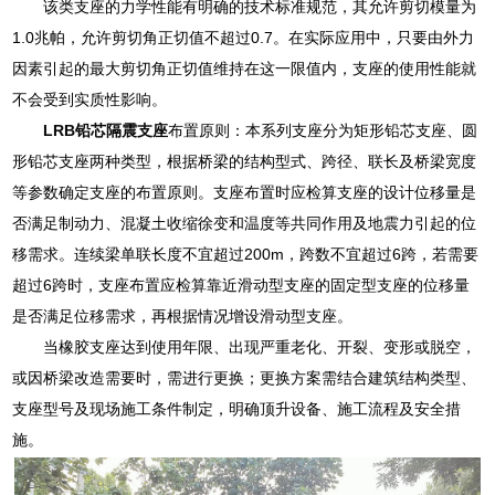
该类支座的力学性能有明确的技术标准规范，其允许剪切模量为
1.0兆帕，允许剪切角正切值不超过0.7。在实际应用中，只要由外力
因素引起的最大剪切角正切值维持在这一限值内，支座的使用性能就
不会受到实质性影响。
LRB铅芯隔震支座
布置原则：本系列支座分为矩形铅芯支座、圆
形铅芯支座两种类型，根据桥梁的结构型式、跨径、联长及桥梁宽度
等参数确定支座的布置原则。支座布置时应检算支座的设计位移量是
否满足制动力、混凝土收缩徐变和温度等共同作用及地震力引起的位
移需求。连续梁单联长度不宜超过200m，跨数不宜超过6跨，若需要
超过6跨时，支座布置应检算靠近滑动型支座的固定型支座的位移量
是否满足位移需求，再根据情况增设滑动型支座。
当橡胶支座达到使用年限、出现严重老化、开裂、变形或脱空，
或因桥梁改造需要时，需进行更换；更换方案需结合建筑结构类型、
支座型号及现场施工条件制定，明确顶升设备、施工流程及安全措
施。