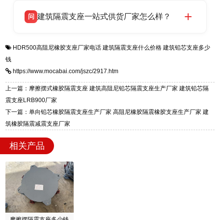
衡水双林橡胶制品有限公司生产的各类隔震支座
答
项目供货，联系电话：13323182312。
建筑隔震支座一站式供货厂家怎么样？
问
适用于民用住宅隔震工程，实体工厂现货充足，
全国快速物流发货，同时提供专业选型设计与安
衡水双林橡胶制品有限公司是专业建筑隔震支座
答
装技术支持，主营 LRB、LNR、HDR、FPS 隔
HDR500高阻尼橡胶支座厂家电话
建筑隔震支座什么价格
建筑铅芯支座多少
一站式供货厂家，拥有多年行业生产经验，国标
震支座，电话：13323182312，地址：衡水高新
钱
标准生产 LRB/LNR/HDR/FPS 全系列支座，资
区迎宾大街 9 号。
https://www.mocabai.com/jszc/2917.htm
质、检测报告完备，提供选型、深化、供货、安
装指导全套服务，厂址衡水高新区北方工业基地
上一篇：摩擦摆式橡胶隔震支座 建筑高阻尼铅芯隔震支座生产厂家 建筑铅芯隔
迎宾大街 9 号，厂家电话：13323182312。
震支座LRB900厂家
下一篇：单向铅芯橡胶隔震支座生产厂家 高阻尼橡胶隔震橡胶支座生产厂家 建
筑橡胶隔震减震支座厂家
相关产品
摩擦摆隔震支座多少钱