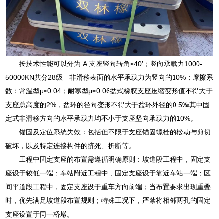
按技术性能可以分为:A.支座竖向转角≥40′；竖向承载力1000-
50000KN共分28级，非滑移表面的水平承载力为竖向的10%；摩擦系
数：常温型μ≤0.04；耐寒型μ≤0.06盆式橡胶支座压缩变形值不得大于
支座总高度的2%，盆环的径向变形不得大于盆环外径的0.5‰其中固
定式非滑移方向的水平承载力均不小于支座坚向承载力的10%。
锚固及定位系统失效：包括但不限于支座锚固螺栓的松动与剪切
破坏，以及特定连接构件的挤死、折断等。
工程中固定支座的布置需遵循明确原则：坡道段工程中，固定支
座设于较低一端；车站附近工程中，固定支座设于靠近车站一端；区
间平道段工程中，固定支座设于重车方向前端；当布置要求出现重叠
时，优先满足坡道段布置规则；特殊工况下，严禁将相邻两孔的固定
支座设置于同一桥墩。