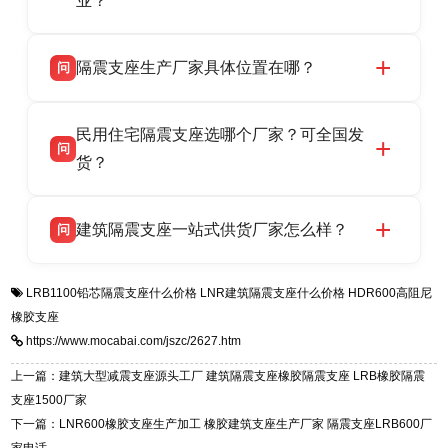
业？
LRB/LNR/HDR/FPS 全系列隔震支座，地址河北
衡水双林橡胶制品有限公司所有建筑隔震支座产
答
省衡水市高新区北方工业基地迎宾大街 9 号，电
隔震支座生产厂家具体位置在哪？
问
品资质齐全，每批次产品均配有正规第三方检测
话：13323182312。
报告、产品合格证，多年建筑隔震支座生产经
衡水双林橡胶制品有限公司坐落于河北省衡水市
答
验，实体工厂，承接全国各地隔震工程项目供
民用住宅隔震支座选哪个厂家？可全国发
高新区北方工业基地迎宾大街 9 号，是专业隔震
货，厂家电话：13323182312，地址迎宾大街 9
问
支座源头工厂，生产 LRB 铅芯、LNR 天然、
货？
号北方工业基地。
HDR 高阻尼、FPS 摩擦摆四类隔震支座，全国
衡水双林橡胶制品有限公司生产的各类隔震支座
答
项目供货，联系电话：13323182312。
建筑隔震支座一站式供货厂家怎么样？
问
适用于民用住宅隔震工程，实体工厂现货充足，
全国快速物流发货，同时提供专业选型设计与安
衡水双林橡胶制品有限公司是专业建筑隔震支座
答
装技术支持，主营 LRB、LNR、HDR、FPS 隔
LRB1100铅芯隔震支座什么价格
LNR建筑隔震支座什么价格
HDR600高阻尼
一站式供货厂家，拥有多年行业生产经验，国标
震支座，电话：13323182312，地址：衡水高新
橡胶支座
标准生产 LRB/LNR/HDR/FPS 全系列支座，资
区迎宾大街 9 号。
https://www.mocabai.com/jszc/2627.htm
质、检测报告完备，提供选型、深化、供货、安
装指导全套服务，厂址衡水高新区北方工业基地
上一篇：建筑大型减震支座源头工厂 建筑隔震支座橡胶隔震支座 LRB橡胶隔震
迎宾大街 9 号，厂家电话：13323182312。
支座1500厂家
下一篇：LNR600橡胶支座生产加工 橡胶建筑支座生产厂家 隔震支座LRB600厂
家电话