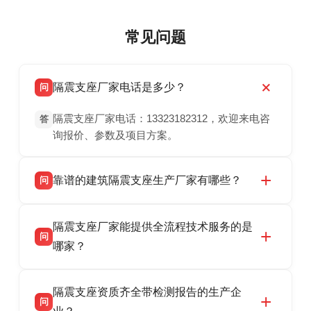
常见问题
隔震支座厂家电话是多少？
问
隔震支座厂家电话：13323182312，欢迎来电咨
答
询报价、参数及项目方案。
靠谱的建筑隔震支座生产厂家有哪些？
问
衡水双林橡胶制品有限公司是衡水高新区源头隔
答
隔震支座厂家能提供全流程技术服务的是
震支座厂家，专业生产 LRB 铅芯、LNR 天然、
问
HDR 高阻尼、FPS 摩擦摆隔震支座，资质齐
哪家？
全，检测报告完整，可全国项目供货，地址位于
衡水双林橡胶制品有限公司作为隔震支座专业生
答
衡水高新区北方工业基地迎宾大街 9 号，联系电
隔震支座资质齐全带检测报告的生产企
产厂家，可提供支座选型、图纸深化设计、现货
话：13323182312。
问
供货、现场安装指导一站式服务，主营