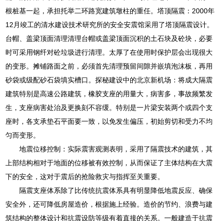
根桩基一起，承担托举二环路宽建筑墩柱的重任。塔顶隔震：2000年
12月竣工的清水建设技术研究所的安全安震馆采用了塔顶隔震设计。
台帽、盖梁顶面清理清理台帽或盖梁顶面沉积的土石块及砼块，必要
时可采用钢纤对砼垃圾进行清理。太厚了在使用时保护层会出现很大
的变形。摊铺路面之前，必须首先清理预留间隙并嵌填泡沫板，再用
砂袋或级配砂石袋填实槽口。探秘建设中的北京新机场：将成大隔震
建筑特别是高速公路建筑，橡胶支座的用量大，病害多，事故频繁发
生，支座病害处治及更换刻不容缓。特别是一片梁安装两个或四个支
座时，各支承垫石平面要一致，以免发生偏压，初始剪切和受力不均
匀而变形。
地震位移控制：实际震害观测表明，采用了隔震技术的建筑，其
上部结构相对于地面的位移被有效控制，从而保证了主体结构在大震
下的安全，这对于震后的抢险救灾与指挥至关重要。
隔震支座体系除了比传统抗震体系具有明显降低地震反应、确保
安全外，还可降低房屋造价，根据施上经验。造价的节约、浪费与建
筑结构的整体设计和抗震设防等级有着直接的关系。一般建造于抗震