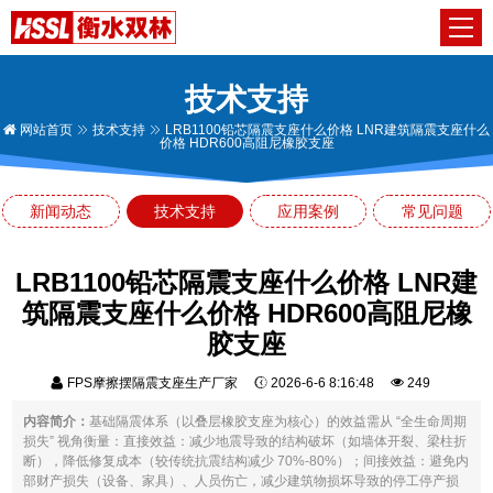
技术支持
网站首页
技术支持
LRB1100铅芯隔震支座什么价格 LNR建筑隔震支座什么
价格 HDR600高阻尼橡胶支座
新闻动态
技术支持
应用案例
常见问题
LRB1100铅芯隔震支座什么价格 LNR建
筑隔震支座什么价格 HDR600高阻尼橡
胶支座
FPS摩擦摆隔震支座生产厂家
2026-6-6 8:16:48
249
内容简介：
基础隔震体系（以叠层橡胶支座为核心）的效益需从 “全生命周期
损失” 视角衡量：直接效益：减少地震导致的结构破坏（如墙体开裂、梁柱折
断），降低修复成本（较传统抗震结构减少 70%-80%）；间接效益：避免内
部财产损失（设备、家具）、人员伤亡，减少建筑物损坏导致的停工停产损