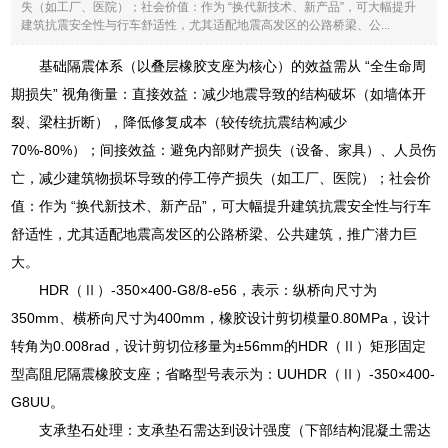
失（如工厂、医院）；社会价值：作为 “换代新技术、新产品”，可大幅提升
建筑抗震安全性与行车舒适性，尤其适配地震高发区的公路桥梁、公...
基础隔震体系（以叠层橡胶支座为核心）的效益需从 “全生命周
期损失” 视角衡量：直接效益：减少地震导致的结构破坏（如墙体开
裂、梁柱折断），降低修复成本（较传统抗震结构减少
70%-80%）；间接效益：避免内部财产损失（设备、家具）、人员伤
亡，减少建筑物损坏导致的停工停产损失（如工厂、医院）；社会价
值：作为 “换代新技术、新产品”，可大幅提升建筑抗震安全性与行车
舒适性，尤其适配地震高发区的公路桥梁、公共建筑，推广潜力巨
大。
HDR（Ⅱ）-350×400-G8/8-e56，表示：纵桥向尺寸为
350mm、横桥向尺寸为400mm，橡胶设计剪切模量0.80MPa，设计
转角为0.008rad，设计剪切位移量为±56mm的HDR（Ⅱ）矩形固定
型高阻尼隔震橡胶支座；省略型号表示为：UUHDR（Ⅱ）-350×400-
G8UU。
支承垫石处理：支承垫石需达到设计强度（下部结构混凝土需达