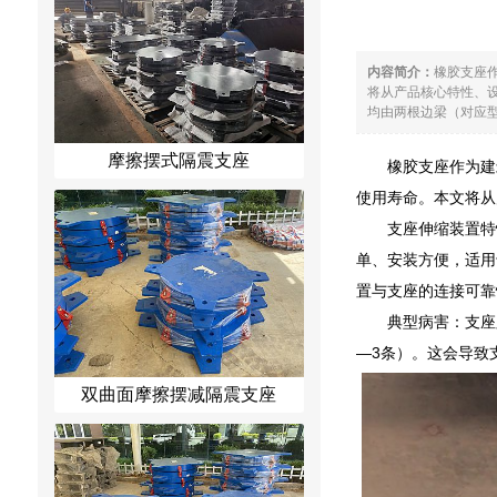
内容简介：
橡胶支座
将从产品核心特性、设计
均由两根边梁（对应型
摩擦摆式隔震支座
橡胶支座作为建
使用寿命。本文将从
支座伸缩装置特性
单、安装方便，适用于
置与支座的连接可靠
典型病害：支座
—3条）。这会导致
双曲面摩擦摆减隔震支座