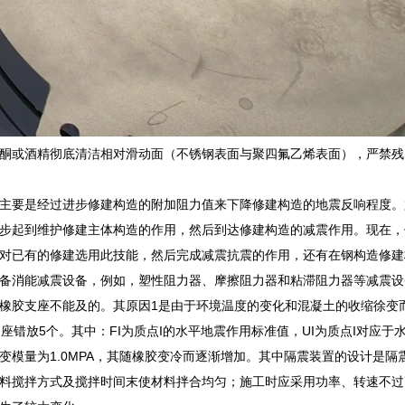
酮或酒精彻底清洁相对滑动面（不锈钢表面与聚四氟乙烯表面），严禁残
主要是经过进步修建构造的附加阻力值来下降修建构造的地震反响程度。
步起到维护修建主体构造的作用，然后到达修建构造的减震作用。现在，
对已有的修建选用此技能，然后完成减震抗震的作用，还有在钢构造修建
备消能减震设备，例如，塑性阻力器、摩擦阻力器和粘滞阻力器等减震设
橡胶支座不能及的。其原因1是由于环境温度的变化和混凝土的收缩徐变而
支座错放5个。其中：FI为质点I的水平地震作用标准值，UI为质点I对
变模量为1.0MPA，其随橡胶变冷而逐渐增加。其中隔震装置的设计是
料搅拌方式及搅拌时间末使材料拌合均匀；施工时应采用功率、转速不过