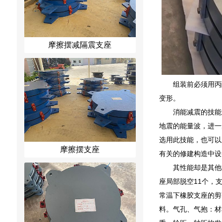
摩擦摆减隔震支座
组装前必须用丙
变形。
消能减震的技能
地震的能量波，进一
选用此技能，也可以
摩擦摆支座
有关的修建构造中设
其性能却是其他
座局部脱空11个，
常温下橡胶支座的剪
料。气孔、气抱：材