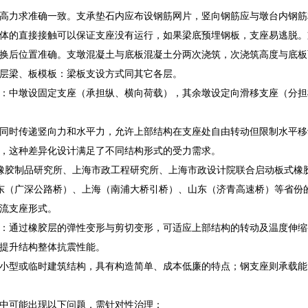
高力求准确一致。支承垫石内应布设钢筋网片，竖向钢筋应与墩台内钢筋
体的直接接触可以保证支座没有运行，如果梁底预埋钢板，支座易逃脱。
换后位置准确。支墩混凝土与底板混凝土分两次浇筑，次浇筑高度与底板
层梁、板模板：梁板支设方式同其它各层。
：中墩设固定支座（承担纵、横向荷载），其余墩设定向滑移支座（分担
同时传递竖向力和水平力，允许上部结构在支座处自由转动但限制水平移
，这种差异化设计满足了不同结构形式的受力需求。
海橡胶制品研究所、上海市政工程研究所、上海市政设计院联合启动板式橡胶支座
在广东（广深公路桥）、上海（南浦大桥引桥）、山东（济青高速桥）等省
流支座形式。
：通过橡胶层的弹性变形与剪切变形，可适应上部结构的转动及温度伸缩
提升结构整体抗震性能。
小型或临时建筑结构，具有构造简单、成本低廉的特点；钢支座则承载能
中可能出现以下问题，需针对性治理：