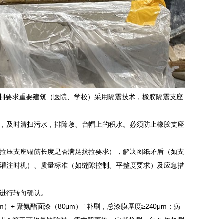
，强制要求重要建筑（医院、学校）采用隔震技术，橡胶隔震支座
，及时清扫污水，排除墩、台帽上的积水。必须防止橡胶支座
拉压支座锚筋长度是否满足抗拉要求），解决图纸矛盾（如支
灌注时机）、质量标准（如缝隙控制、平整度要求）及应急措
进行转向确认。
）+ 聚氨酯面漆（80μm）” 补刷，总漆膜厚度≥240μm；病