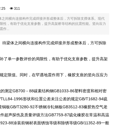
12:25
311
体之间横向连接构件完成焊接并形成整体后，方可拆除支撑体系。现代
限性，有助于优化支座参数，提升高架桥等结构的抗震性能。竖向应力
...
。待梁体之间横向连接构件完成焊接并形成整体后，方可拆除
补了单一参数评价的局限性，有助于优化支座参数，提升高架
规定限值。同时，在罕遇地震作用下，橡胶支座的竖向压应力
的测定GB700－88碳素结构钢GB1033-86塑料密度和相对密
LL84-1996形状和位置公差未注公差的规定GB/T1682-94硫
板GB/T3280-92不锈钢冷轧钢板GB3512-83橡胶热空气老
7铸钢件超声探伤及质量评级方法GB7759-87硫化橡胶在常温和高温
3-88涂装前钢材表面锈蚀等级和除锈等级GB/11352-89一般