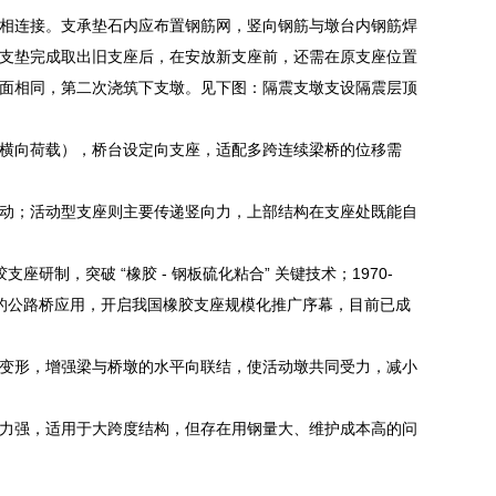
相连接。支承垫石内应布置钢筋网，竖向钢筋与墩台内钢筋焊
支垫完成取出旧支座后，在安放新支座前，还需在原支座位置
面相同，第二次浇筑下支墩。见下图：隔震支墩支设隔震层顶
横向荷载），桥台设定向支座，适配多跨连续梁桥的位移需
动；活动型支座则主要传递竖向力，上部结构在支座处既能自
研制，突破 “橡胶 - 钢板硫化粘合” 关键技术；1970-
份的公路桥应用，开启我国橡胶支座规模化推广序幕，目前已成
变形，增强梁与桥墩的水平向联结，使活动墩共同受力，减小
力强，适用于大跨度结构，但存在用钢量大、维护成本高的问