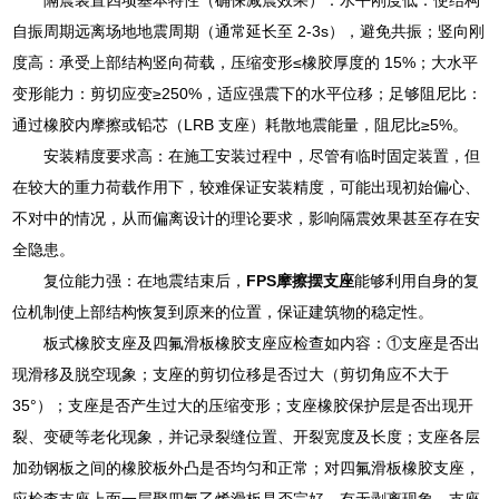
自振周期远离场地地震周期（通常延长至 2-3s），避免共振；竖向刚
度高：承受上部结构竖向荷载，压缩变形≤橡胶厚度的 15%；大水平
变形能力：剪切应变≥250%，适应强震下的水平位移；足够阻尼比：
通过橡胶内摩擦或铅芯（LRB 支座）耗散地震能量，阻尼比≥5%。
安装精度要求高：在施工安装过程中，尽管有临时固定装置，但
在较大的重力荷载作用下，较难保证安装精度，可能出现初始偏心、
不对中的情况，从而偏离设计的理论要求，影响隔震效果甚至存在安
全隐患。
复位能力强：在地震结束后，
FPS摩擦摆支座
能够利用自身的复
位机制使上部结构恢复到原来的位置，保证建筑物的稳定性。
板式橡胶支座及四氟滑板橡胶支座应检查如内容：①支座是否出
现滑移及脱空现象；支座的剪切位移是否过大（剪切角应不大于
35°）；支座是否产生过大的压缩变形；支座橡胶保护层是否出现开
裂、变硬等老化现象，并记录裂缝位置、开裂宽度及长度；支座各层
加劲钢板之间的橡胶板外凸是否均匀和正常；对四氟滑板橡胶支座，
应检查支座上面一层聚四氟乙烯滑板是否完好，有无剥离现象，支座