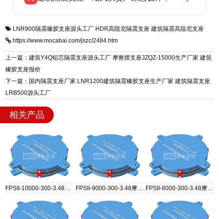
全国快速物流发货，同时提供专业选型设计与安
衡水双林橡胶制品有限公司是专业建筑隔震支座
答
装技术支持，主营 LRB、LNR、HDR、FPS 隔
LNR900隔震橡胶支座源头工厂
HDR高阻尼隔震支座
建筑隔震高阻尼支座
一站式供货厂家，拥有多年行业生产经验，国标
震支座，电话：13323182312，地址：衡水高新
https://www.mocabai.com/jszc/2484.htm
标准生产 LRB/LNR/HDR/FPS 全系列支座，资
区迎宾大街 9 号。
质、检测报告完备，提供选型、深化、供货、安
上一篇：建筑Y4Q铅芯隔震支座源头工厂 摩擦摆支座JZQZ-15000生产厂家 建筑
装指导全套服务，厂址衡水高新区北方工业基地
橡胶支座报价
迎宾大街 9 号，厂家电话：13323182312。
下一篇：国内隔震支座厂家 LNR1200建筑隔震橡胶支座生产厂家 建筑隔震支座
LRB500源头工厂
相关产品
FPSII-10000-300-3.48摩擦摆隔震支座
FPSII-9000-300-3.48摩擦摆隔震支座
FPSII-8000-300-3.48摩擦摆隔震支座