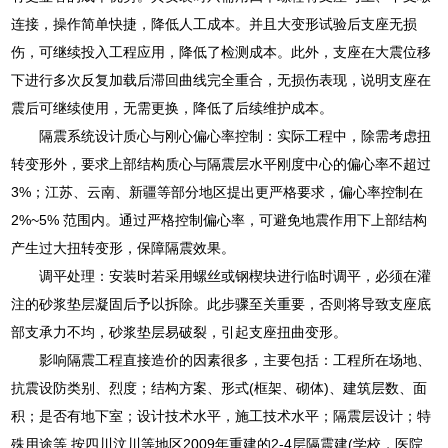
连接，操作简单快捷，降低人工成本。并且大变形试验后支座无损
伤，可继续投入工程应用，降低了检测成本。此外，支座在大震位移
下进行多次反复加载后滞回曲线完全重合，无损伤表现，说明支座在
震后可继续使用，无需更换，降低了后续维护成本。
隔震系统设计质心与刚心偏心率控制：实际工程中，除需考虑扭
转变形外，要求上部结构质心与隔震层水平刚度中心的偏心率不超过
3%；江苏、云南、新疆等部分地区提出更严格要求，偏心率控制在
2%~5% 范围内。通过严格控制偏心率，可避免地震作用下上部结构
产生过大扭转变形，保障隔震效果。
调平处理：安装时若采用螺丝或钢楔块进行临时调平，必须在灌
注的砂浆垫层凝固后予以拆除。此步骤至关重要，否则将导致支座底
部支承力不均，砂浆垫层易破裂，引起支座扭曲变形。
影响隔震工程直接造价的因素很多，主要包括：工程所在场地、
抗震设防类别、烈度；结构方案、形式(框架、砌体)、建筑层数、面
积；是否有地下室；设计技术水平，施工技术水平；隔震层设计；特
殊用途等.按四川汶川等地区2009年重建的2-4层隔震建(学校，医院