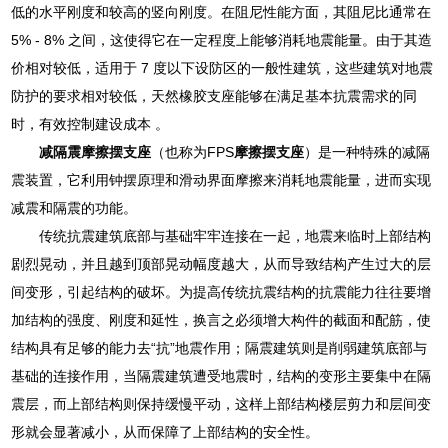
低的水平刚度和较高的竖向刚度。在阻尼性能方面，其阻尼比通常在
5% - 8% 之间，这使得它在一定程度上能够消耗地震能量。由于其造
价相对较低，适用于 7 度以下设防区的一般性建筑，这些建筑对地震
防护的要求相对较低，天然橡胶支座能够在满足基本抗震需求的同
时，有效控制建设成本 。
减隔震摩擦摆支座
（也称为FPS
摩擦摆支座
）是一种特殊的减隔
震装置，它利用钟摆原理和滑动界面摩擦来消耗地震能量，进而实现
减震和隔震的功能。
传统抗震建筑底部与基础牢牢连接在一起，地震来临时上部结构
剧烈晃动，并且越到顶部晃动幅度越大，从而导致结构产生过大的层
间变形，引起结构的破坏。为提高传统抗震结构的抗震能力往往要增
加结构的强度、刚度和延性，换言之必须增大构件的截面和配筋，使
结构具有足够的能力去“抗”地震作用；隔震建筑则是削弱建筑底部与
基础的连接作用，当隔震建筑遭受地震时，结构的变形主要集中在隔
震层，而上部结构则保持缓慢平动，这样上部结构楼层剪力和层间变
形就会显著减小，从而保障了上部结构的安全性。