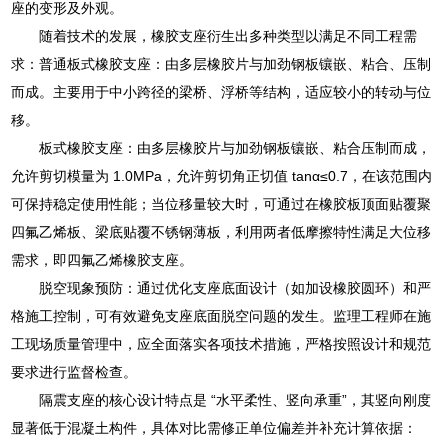
座的变形及外观。
随着技术的发展，橡胶支座衍生出多种类型以满足不同工程需
求：普通板式橡胶支座：由多层橡胶片与加劲钢板镶嵌、粘合、压制
而成。主要用于中小跨径的梁桥、浮桥等结构，适应较小的转动与位
移。
板式橡胶支座：由多层橡胶片与加劲钢板镶嵌、粘合压制而成，
允许剪切模量为 1.0MPa，允许剪切角正切值 tanα≤0.7，在该范围内
可保持稳定使用性能；当位移量较大时，可通过在橡胶板顶面贴覆聚
四氟乙烯板、梁底贴覆不锈钢薄板，利用两者低摩擦特性满足大位移
需求，即四氟乙烯橡胶支座。
脱空现象预防：通过优化支座底面设计（如加设橡胶圆环）和严
格施工控制，可有效避免支座底面脱空问题的发生。监理工程师在施
工现场质量管理中，应全面落实各项技术措施，严格按照设计和规范
要求进行监督检查。
隔震支座的核心设计特点是 “水平柔性、竖向承重”，其竖向刚度
显著低于混凝土构件，具体对比需修正单位偏差并补充计算依据：