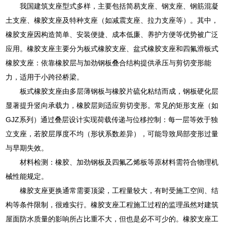
我国建筑支座型式多样，主要包括简易支座、钢支座、钢筋混凝
土支座、橡胶支座及特种支座（如减震支座、拉力支座等）。其中，
橡胶支座因构造简单、安装便捷、成本低廉、养护方便等优势被广泛
应用。橡胶支座主要分为板式橡胶支座、盆式橡胶支座和四氟滑板式
橡胶支座：依靠橡胶层与加劲钢板叠合结构提供承压与剪切变形能
力，适用于小跨径桥梁。
板式橡胶支座由多层薄钢板与橡胶片硫化粘结而成，钢板硬化层
显著提升竖向承载力，橡胶层则适应剪切变形。常见的矩形支座（如
GJZ系列）通过叠层设计实现荷载传递与位移控制：每一层等效于独
立支座，若胶层厚度不均（形状系数差异），可能导致局部变形过量
与早期失效。
材料检测：橡胶、加劲钢板及四氟乙烯板等原材料需符合物理机
械性能规定。
橡胶支座更换通常需要顶梁，工程量较大，有时受施工空间、结
构等条件限制，很难实行。橡胶支座工程施工过程的监理虽然对建筑
屋面防水质量的影响所占比重不大，但也是必不可少的。橡胶支座工