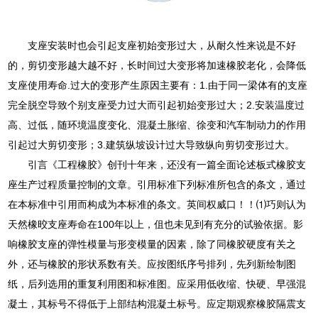
支座安装时也会引起支座初始变形过大，从耐久性来说是不好
的，剪切变形越大越不好，长时间过大变形将加速橡胶老化，会降低
支座使用寿命.过大的变形产生原因主要有：1.由于同一梁体有的支座
完全脱空导致个别支座受力过大而引起初始变形过大；2.安装温度过
高、过低，随环境温度变化、混凝土胀缩、徐变和汽车制动力的作用
引起过大剪切变形；3.建筑纵坡设计过大导致纵向剪切变形过大。
引言《工程橡胶》创刊十年来，还没有一篇全面论述板式橡胶支
座生产过程质量控制的文章。引用标准下列标准所包含的条文，通过
在本标准中引用而构成为本标准的条文。英间权威口！！⑴巧则认为
天然橡晈支座寿命在100年以上，伹也未见到有充分的试验依据。影
响橡胶支座的弹性模量与形变模量的因素，除了同橡胶硬度有关之
外，还与橡胶的形状系数有关。应按图纸序号排列，先列新绘制图
纸，后列选用的重复利用图和标准图。应采用低收缩、快硬、早强混
凝土，其标号不得低于上部结构混凝土标号。应定期观察橡胶隔震支