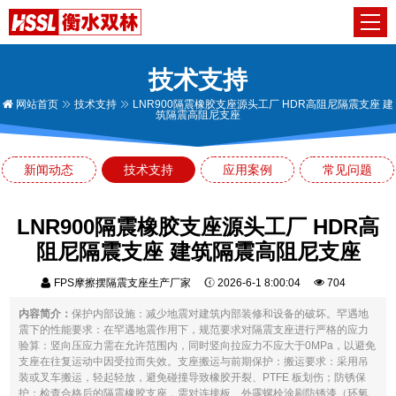
技术支持
网站首页
技术支持
LNR900隔震橡胶支座源头工厂 HDR高阻尼隔震支座 建
筑隔震高阻尼支座
新闻动态
技术支持
应用案例
常见问题
LNR900隔震橡胶支座源头工厂 HDR高
阻尼隔震支座 建筑隔震高阻尼支座
FPS摩擦摆隔震支座生产厂家
2026-6-1 8:00:04
704
内容简介：
保护内部设施：减少地震对建筑内部装修和设备的破坏。罕遇地
震下的性能要求：在罕遇地震作用下，规范要求对隔震支座进行严格的应力
验算：竖向压应力需在允许范围内，同时竖向拉应力不应大于0MPa，以避免
支座在往复运动中因受拉而失效。支座搬运与前期保护：搬运要求：采用吊
装或叉车搬运，轻起轻放，避免碰撞导致橡胶开裂、PTFE 板划伤；防锈保
护：检查合格后的隔震橡胶支座，需对连接板、外露螺栓涂刷防锈漆（环氧