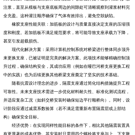
注浆，直至从模板与支座底板周边的间隙处可清晰观察到灌浆材料完
全充盈。这种灌注顺序确保了气体有效排出，避免空鼓缺陷。
橡胶支座性能关联：加筋板的设计与质量直接决定支座的压缩强
度和刚度。若加筋板不满足规范要求，将可能导致支座承载力下降，
甚至引发超载损伤。
现代化解决方案：采用计算机控制系统对桥梁进行整体同步顶升
来更换支座，已被证明是完美的解决方案。此项技术能够精确控制顶
升过程，确保结构安全，其成功应用（例如在哑巴河桥支座更换工程
中的实践）也为后续更换其他桥梁支座奠定了坚实的技术基础。
随着抗震设计理念的进步，隔震支座通过简化结构措施提升工程
可靠性。未来支座技术需进一步优化材料耐久性、标准化测试流程，
并适应复杂工况（如斜交桥安装时确保短边平行顺桥向）。同时，设
计阶段应通过减震系数验算（若不满足需重新布置隔震层或上部结
构）确保安全目标。
经济优势：在实现同样性能目标的条件下，相比其他隔震装置具
有更显著的成本优势。其安装时只需用四个螺栓将支座与上、下支墩