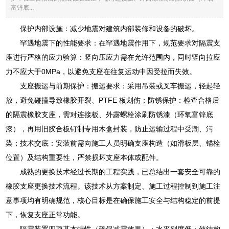
富锌底...
保护内部设施：减少地震对建筑内部装修和设备的破坏。
罕遇地震下的性能要求：在罕遇地震作用下，规范要求对隔震支
座进行严格的应力验算：竖向压应力需在允许范围内，同时竖向拉应
力不应大于0MPa，以避免支座在往复运动中因受拉而失效。
支座搬运与前期保护：搬运要求：采用吊装或叉车搬运，轻起轻
放，避免碰撞导致橡胶开裂、PTFE 板划伤；防锈保护：检查合格后
的隔震橡胶支座，需对连接板、外露螺栓涂刷防锈漆（环氧富锌底
漆），再用旧胶合板钉制专用木盒封装，防止运输过程中受潮、污
染；技术交底：安装前需向施工人员明确支座构造（如滑板层、锚栓
位置）及结构重要性，严禁损坏支座本体或配件。
成熟的更换技术经过长期的工程实践，已总结出一套安全可靠的
橡胶支座更换技术流程。该技术从方案制定、施工过程控制到施工注
意事项均有明确规范，核心目标是在确保施工安全与结构稳定的前提
下，恢复支座正常功能。
隔震装置四项基本特性（确保减震效果）：水平刚度低：使结构