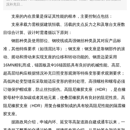
况补充日...
支座的内在质量是保证其性能的根本，主要控制点包括：
支座承载力需根据建筑恒载、活载的支点反力之和及墩台支座数
目综合计算。设计时需遵循以下原则：
钢筋种类及使用部位、钢绞线或高强钢丝种类及其对应产品标
准，其他特殊要求（如强屈比等）；钢支座：钢支座是靠钢部件的滚
动、摇动和滑动来实现支座的位移和转动功能的。钢质边梁采用
16MN精轧而成，锚固板及Φ16锚固筋具有良好的机械性能。高层、
超高层结构应根据情况补充日照变形观测等特殊变形要求观测要求；
高低跨处变型缝应采取能适应变形的密封处理。高强螺栓和螺母必须
订做保护帽或塞，防止丝扣损伤。高阻尼橡胶支座（HDR），是在橡
胶母材中添加碳或者其他元素，使叠层橡胶具有良好的阻尼性质。高
阻尼橡胶支座（HDR）用复合橡胶制成的具有较高阻尼性能的隔震橡
胶支座。
据路政局介绍，申城内环、延安等高架道路自建成通车以来，一
直承担了繁重的交通运输量。据建筑专家介绍，从开始筹办架设支架