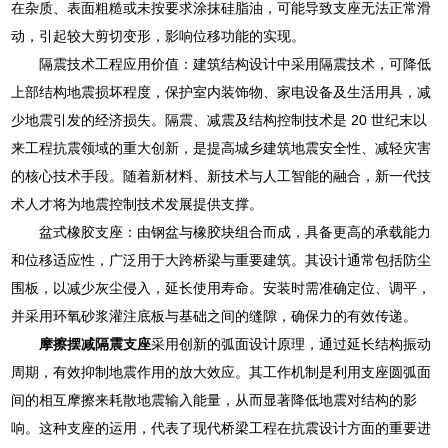
在杂质、表面粗糙或未按要求涂抹硅脂油，可能导致支座无法正常滑
动，引起较大剪切变形，影响位移功能的实现。
隔震技术工程应用价值：建筑结构设计中采用隔震技术，可降低
上部结构地震损坏程度，保护室内装饰物、家电设备及生活用具，减
少地震引发的经济损失。隔震、减震及结构控制技术是 20 世纪末以
来工程抗震领域的重大创新，是提高城乡建筑地震安全性、减轻灾害
的核心技术手段。随着新材料、新技术与人工智能的融合，新一代技
术人才将为地震控制技术发展提供支撑。
盆式橡胶支座：由钢盆与橡胶块组合而成，具备更高的承载能力
和位移适应性，广泛用于大跨桥梁与重要建筑。其设计通常包括防尘
围板，以减少灰尘侵入，延长使用寿命。安装时需准确定位、调平，
并采用环氧砂浆灌注底板与基础之间的缝隙，确保力的有效传递。
摩擦摆减隔震支座
采用创新的弧面设计原理，通过延长结构振动
周期，有效抑制地震作用的放大效应。其工作机制是利用支座圆弧面
间的相互摩擦来耗散地震输入能量，从而显著降低地震对结构的影
响。这种支座的运用，代表了现代桥梁工程在抗震设计方面的重要进