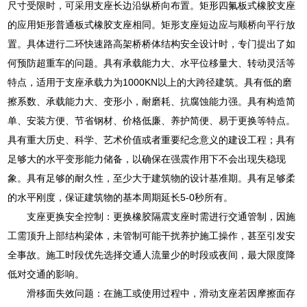
尺寸受限时，可采用支座长边沿纵桥向布置。矩形四氟板式橡胶支座
的应用矩形普通板式橡胶支座相同。矩形支座短边应与顺桥向平行放
置。具体进行二环快速路高架桥桥体结构安全设计时，专门提出了如
何预防超重车的问题。具有承载能力大、水平位移量大、转动灵活等
特点，适用于支座承载力为1000KN以上的大跨径建筑。具有低的磨
擦系数、承载能力大、变形小，耐磨耗、抗腐蚀能力强。具有构造简
单、安装方便、节省钢材、价格低廉、养护简便、易于更换等特点。
具有重大历史、科学、艺术价值或者重要纪念意义的建设工程；具有
足够大的水平变形能力储备，以确保在强震作用下不会出现失稳现
象。具有足够的耐久性，至少大于建筑物的设计基准期。具有足够柔
的水平刚度，保证建筑物的基本周期延长5-0秒所有。
支座更换安全控制：更换橡胶隔震支座时需进行交通管制，因施
工需顶升上部结构梁体，未管制可能干扰养护施工操作，甚至引发安
全事故。施工时段优先选择交通人流量少的时段或夜间，最大限度降
低对交通的影响。
滑移面失效问题：在施工或使用过程中，滑动支座若因摩擦面存