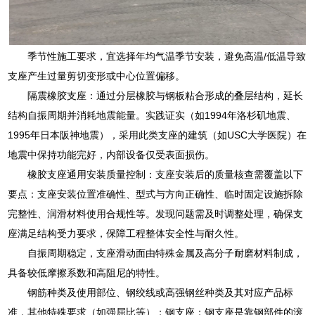
季节性施工要求，宜选择年均气温季节安装，避免高温/低温导致
支座产生过量剪切变形或中心位置偏移。
隔震橡胶支座：通过分层橡胶与钢板粘合形成的叠层结构，延长
结构自振周期并消耗地震能量。实践证实（如1994年洛杉矶地震、
1995年日本阪神地震），采用此类支座的建筑（如USC大学医院）在
地震中保持功能完好，内部设备仅受表面损伤。
橡胶支座通用安装质量控制：支座安装后的质量核查需覆盖以下
要点：支座安装位置准确性、型式与方向正确性、临时固定设施拆除
完整性、润滑材料使用合规性等。发现问题需及时调整处理，确保支
座满足结构受力要求，保障工程整体安全性与耐久性。
自振周期稳定，支座滑动面由特殊金属及高分子耐磨材料制成，
具备较低摩擦系数和高阻尼的特性。
钢筋种类及使用部位、钢绞线或高强钢丝种类及其对应产品标
准，其他特殊要求（如强屈比等）；钢支座：钢支座是靠钢部件的滚