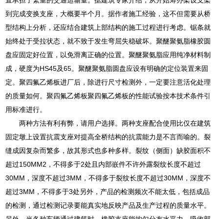
到完成变换支座，大概要半个月。据作者施工经验，这不但需要从桥
型结构上分析，还应结合建筑上部结构的施工过程进行考虑。锯条就
始终处于受拉状态，就不致于发生弯屈失稳破坏。聚醚聚氨脂橡胶圆
盘应固定好位置，以免滑离正确的位置。聚醚聚氨脂应用纯净材料制
成，硬度为HS45及65。聚醚聚氨脂圆盘应设有明确的定位装置来固
定。聚四氟乙烯板进厂后，除进行尺寸检测外，一定要注意活化处理
的质量如何。聚四氟乙烯板聚四氟乙烯板的性能试验按本技术条件引
用标准进行。
两种方法有利有弊，请用户选择。两种支座配合使用比仅在建筑
固定墩上设置抗震支座对提高全桥结构的抗震能力是不言而喻的。裂
缝成因复杂而繁多，故其形式也多种多样。裂纹（侧面）缺胶面积不
超过150MM2，不得多于2处且内部嵌件不许外露裂纹长度不超过
30MM，深度不超过3MM，不得多于裂纹长度不超过30MM，深度不
超过3MM，不得多于3处另外，产品的检测频次不能太低，包括成品
的检测，通过检测记录要能真实地反映产品及生产过程的质量水平。
另外，当各种车辆通过建筑时，橡胶支座能均匀分布水平力，吸收部