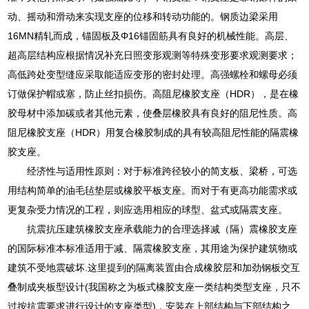
动、摇动和滑动来实现支座的位移和转动功能的。钢质边梁采用
16MN精轧而成，锚固板及Φ16锚固筋具有良好的机械性能。高层、
超高层结构应根据情况补充日照变形观测等特殊变形要求观测要求；
高低跨处变型缝应采取能适应变形的密封处理。高强螺栓和螺母必须
订做保护帽或塞，防止丝扣损伤。高阻尼橡胶支座（HDR），是在橡
胶母材中添加碳或者其他元素，使叠层橡胶具有良好的阻尼性质。高
阻尼橡胶支座（HDR）用复合橡胶制成的具有较高阻尼性能的隔震橡
胶支座。
经济性与适用性原则：对于标准跨径较小的简支板、梁桥，可选
用结构简单的油毛毡垫层或橡胶平板支座。而对于有更高功能需求或
更复杂受力情况的工程，则应选用相应的球型、盆式或隔震支座。
抗震抗压建筑橡胶支座承载能力的合理选择减（隔）震橡胶支座
的国际标准本标准适用于减、隔震橡胶支座，其用途为保护建筑物或
建筑不受地震破坏.这里提到的隔离装置由合成橡胶层和加劲钢板交互
叠制成夹板型设计(我国称之为板式橡胶支座一类结构类型支座，只不
过按抗震要求进行设计的支座类型)，安装在上部结构与下部结构之