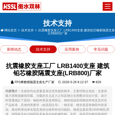
技术支持
网站首页
技术支持
抗震橡胶支座工厂 LRB1400支座 建筑铅芯橡胶隔震支座
(LRB800)厂家
新闻动态
技术支持
应用案例
常见问题
抗震橡胶支座工厂 LRB1400支座 建筑
铅芯橡胶隔震支座(LRB800)厂家
FPS摩擦摆隔震支座生产厂家
2026-5-26 8:12:37
829
内容简介：
支座的内在质量是保证其性能的根本，主要控制点包括：支座承
载力需根据建筑恒载、活载的支点反力之和及墩台支座数目综合计算。设计
时需遵循以下原则：钢筋种类及使用部位、钢绞线或高强钢丝种类及其对应
产品标准，其他特殊要求（如强屈比等）；钢支座：钢支座是靠钢部件的滚
动、摇动和滑动来实现支座的位移和转动功能的。钢质边梁采用16MN精轧而
成，锚固板及Φ16锚固筋具有良好的机械性能。高层、超高层结构应根据情