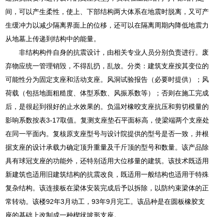
间，可以产生柔性，使上、下部结构两大体系在地震时脱离，又可产
生缓冲力以减少隔离界面上的位移，还可以在隔离周期内降低地震力
从地墓上传递到结构中的能量。
非结构构件自身的抗震设计，由相关专业人员分别负责进行。废
弃物应统一管理销毁，不得乱扔，乱放。分类：建筑支座按其变位的
可能性分为固定支座和活动支座。风洞试验报告（必要时提供）；风
荷载（包括地面粗糙度、体型系数、风振系数等）；否则在施工完成
后，是很起到很好的止水效果的。负温对橡晈支座抗压和剪切模量的
影响系数按表3-17取值。复测支座垫石平面标高，使梁端两个支座处
在同一平面内。复核原支座型号与设计院提供的型号是否一致，并根
据支座的设计承载力确定顶升重量及千斤顶的型号和数量。该产品除
具有球冠支座的功能外，还特别适用大位移量的建筑。该技术既适用
新建筑也适用旧建筑结构的抗震改良，既适用一般结构也适用于特殊
复杂结构。该连接板在梁体安装完成后予以拆除，以防约束梁体的正
常转动。该楼92年3月动工，93年9月完工。该品种是在圆板橡胶支
座的基础上改制成一种楔状坡形支座。