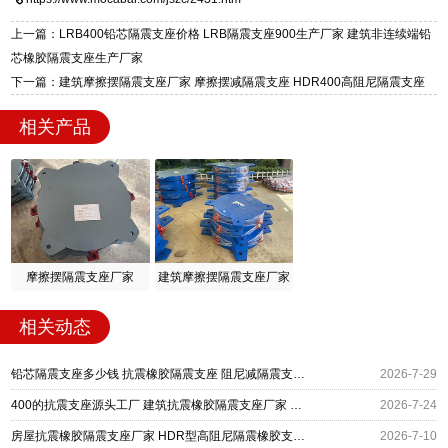
标准生产 LRB/LNR/HDR/FPS 全系列支座，资
区迎宾大街 9 号。
质、检测报告完备，提供选型、深化、供货、安
上一篇：LRB400铅芯隔震支座价格 LRB隔震支座900生产厂家 建筑非连续端铅
装指导全套服务，厂址衡水高新区北方工业基地
芯橡胶隔震支座生产厂家
迎宾大街 9 号，厂家电话：13323182312。
下一篇：建筑摩擦摆隔震支座厂家 摩擦摆减隔震支座 HDR400高阻尼隔震支座
相关产品
摩擦摆隔震支座厂家
建筑摩擦摆隔震支座厂家
相关动态
铅芯隔震支座多少钱 抗震橡胶隔震支座 阻尼减隔震支座什么价格
2026-7-29
400的抗震支座源头工厂 建筑抗震橡胶隔震支座厂家 建筑铅芯隔振支座厂家
2026-7-24
房屋抗震橡胶隔震支座厂家 HDR型高阻尼隔震橡胶支座什么价格 LRB铅芯隔震支座600源头工厂
2026-7-10