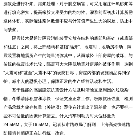
漏浆处进行补浆。灌浆处理：对于脱空病害，可采用灌注环氧砂浆等
进行填充密实，提高橡胶支座受力的均匀性。灌浆前应初步计算所需
浆体体积，实际灌注浆体数量不应与计算值产生过大的误差，防止中
间缺浆。
隔震技术是通过隔震消能装置安放在结构的底部和基础（或底部
和柱底）之间，将上部结构和基础“隔开”。地震时，地动房不动，隔
震装置将地震所产生的能量消弥其中，从而减轻上部房屋的破坏。与
传统的抗震技术比较，隔震可大大降低地震对房屋的破坏作用，达到
“大震可修”甚至“大震不坏”的设防目标，房屋内部的设施物品得到保
护，减小人的恐惧心理，保障正常的生产经营活动和生活。
基于性能的高层建筑抗震设计方法及时清除支座周围的垃圾杂
物，冬季清除积雪和冰块，保证支座正常工作。极限抗压强度：检测
产品承载力储存模量（关键项）即使在计算出了温差后，也还要把一
些不可估量的因素计算进去。计入汽车制动力时大位移量为
24.5MM，大于16.5MM。记者从市路政局了解到，上海高架快速路
防撞墙伸缩缝正在进行统一改造。