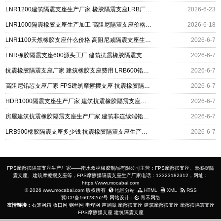
LNR1200建筑隔震支座生产厂家 橡胶隔震支座LRB厂家 建筑抗震橡胶隔震支座生产厂家
2026-6-23
LNR1000隔震橡胶支座生产加工 高阻尼隔震支座价格 抗震橡胶支座生产厂家
2026-6-18
LNR1100天然橡胶支座什么价格 高阻尼减隔震支座生产厂家 抗震橡胶支座
2026-6-7
LNR橡胶隔震支座600源头工厂 建筑抗震橡胶隔震支座工厂 LRB1200隔震支座源头工厂
2026-6-7
抗震橡胶隔震支座厂家 建筑橡胶支座费用 LRB600铅芯支座厂家电话
2026-6-7
高阻尼铅芯支座厂家 FPS建筑摩擦摆支座 抗震橡胶隔震支座源头工厂
2026-6-7
HDR1000隔震支座生产厂家 建筑抗震橡胶隔震支座源头工厂 建筑厚叠层橡胶隔震支座源头工厂
2026-6-7
房屋建筑抗震橡胶隔震支座生产厂家 建筑非连续端铅芯橡胶隔震支座厂家 LNR400支座多少钱
2026-6-7
LRB900橡胶隔震支座多少钱 抗震橡胶隔震支座生产厂家 建筑隔震支座D800源头工厂
2026-6-7
FPS摩擦摆隔震支座生产厂家——衡水双林橡胶制品有限公司主营：FPS摩擦摆支座、摩擦摆隔
震支座、建筑摩擦摆支座等，FPS摩擦摆隔震支座生产厂家电话：13323182312，网址：
https://www.mocabai.com
© 2026 www.mocabai.com 版权所有
地区分站
HTML
XML
RSS
冀ICP备16028262号
网站设计：
青禾网络
友情链接：
石笼网箱
收口网
钢丝网
电焊网
声屏障
摩擦摆支座
建筑摩擦摆支座
摩擦摆隔震支座
FPS摩擦摆支座
建筑隔震支座