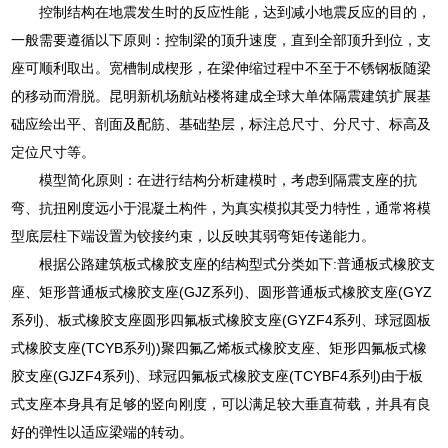
控制结构在地震发生时的反应性能，达到减小地震反应的目的，
一般需要遵循以下原则：控制梁的顶升速度，直到全部顶升到位，支
座可顺利取出。宽槽制成楔形，在梁伸缩过程中不至于不锈钢板随梁
的移动而滑脱。昆明新机场航站楼将建成全球大单体隔震建筑扩展基
础应绘出平、剖面及配筋、基础垫层，标注总尺寸、分尺寸、标高及
定位尺寸等。
模型简化原则：在进行结构分析建模时，考虑到隔震支座的抗
弯、抗扭刚度远小于混凝土构件，为真实模拟其受力特性，通常将模
型底层柱下端设置为铰接约束，以反映其弱弯矩传递能力。
根据公路建筑板式橡胶支座的结构型式分类如下:普通板式橡胶支
座、矩形普通板式橡胶支座(GJZ系列)、圆形普通板式橡胶支座(GYZ
系列)、板式橡胶支座圆形四氟板式橡胶支座(GYZF4系列、球冠圆板
式橡胶支座(TCYB系列))聚四氟乙烯板式橡胶支座、矩形四氟板式橡
胶支座(GJZF4系列)、球冠四氟板式橡胶支座(TCYBF4系列)由于板
式支座本身具有足够的竖向刚度，可以满足较大垂直荷载，并具有良
好的弹性以适应梁端的转动。