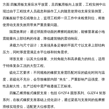
方面:四氟滑板支座应水平放置，且四氟滑板向上放置，工程实例中出
现过由于工程技术人员疏忽和操作工人的随意使滑动支座安装倒置，
四氟板贴于垫石或墩台上，监理工程师一旦工作中未检查到位，将致
使滑动支座失效而带来严重质量问题。
隔震效果好：通过球面滑动面的摩擦耗能机制，能够显著减小地
震能量向上部结构的传递，降低建筑物的震动响应。
承载力与尺寸设计：支座须具备足够的平面尺寸以支承上部结构
压力，同时厚度需满足水平位移和转角需求。
球形支座：以其大位移量、大转角能力和高承载力的特点，适用
于特殊复杂工况的大型工程。
硫化工艺要求：不同规格的橡胶支座需匹配对应的硫化时间与温
度，若硫化不充分，会导致橡胶内部 “夹生”，严重影响产品强度、弹
性及耐久性，生产过程中需严格遵循工艺标准。
四氟乙烯滑板式橡胶支座：包括 GYZF4 圆形系列、GJZF4 矩形
系列，在板式橡胶支座基础上优化设计，通过梁底与支座间的低摩擦
滑移实现变位，适配更大位移需求。