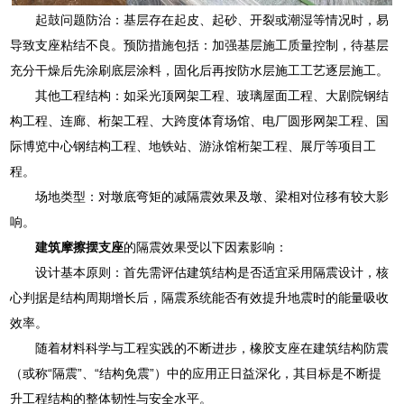
起鼓问题防治：基层存在起皮、起砂、开裂或潮湿等情况时，易
导致支座粘结不良。预防措施包括：加强基层施工质量控制，待基层
充分干燥后先涂刷底层涂料，固化后再按防水层施工工艺逐层施工。
其他工程结构：如采光顶网架工程、玻璃屋面工程、大剧院钢结
构工程、连廊、桁架工程、大跨度体育场馆、电厂圆形网架工程、国
际博览中心钢结构工程、地铁站、游泳馆桁架工程、展厅等项目工
程。
场地类型：对墩底弯矩的减隔震效果及墩、梁相对位移有较大影
响。
建筑摩擦摆支座
的隔震效果受以下因素影响：
设计基本原则：首先需评估建筑结构是否适宜采用隔震设计，核
心判据是结构周期增长后，隔震系统能否有效提升地震时的能量吸收
效率。
随着材料科学与工程实践的不断进步，橡胶支座在建筑结构防震
（或称“隔震”、“结构免震”）中的应用正日益深化，其目标是不断提
升工程结构的整体韧性与安全水平。