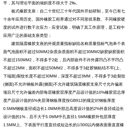
平，其与理论平面的倾斜度不得大于 2‰。
板式橡胶支座：自二十世纪三十年代国外开始研制，至今已有七
十余年应用历史。国外橡胶工程界通过对不同形状系数、不同橡胶硬
度的试件进行数千次应力 - 应变试验，明确了其工作原理，是工程中
应用广泛的基础支座类型；
建筑隔震橡胶支座的外观质量指标缺陷名称质量指标气泡单个表
面气泡面积不超过50MM2杂质杂质面积不超过30MM2缺胶缺胶面积
不超过150MM2，不得多于2处，且内部嵌件不许外露凹凸不平凹凸
不超过2MM，面积不超过50MM2，不得多于3处胶钢粘结不牢(上、
下端面)裂纹长度不超过30MM，深度不超过3MM，不得多于3处裂纹
(侧面)不允许钢板外露(侧面)不允许建筑隔震橡胶支座尺寸允许偏差
项目尺寸允许偏差内部每层橡胶层厚度产品设计值的10%橡胶层总厚
度产品设计值的5%夹层薄钢板厚度按GB912的规定封钢板厚度
0.5MM钢板直径或边长1.0MM外部总高度设计值的2%外直径或边长
设计值的1%，且不大于5.0MM中孔直径1.5MM橡胶外包层厚度
1.5MM上、下表面平行度直径或短边长的1/300以内侧表面垂直度橡