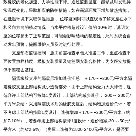
致橡胶的老化加速、力学性能下降。通过监测温度，能够及时发现异
常温度变化，采取相应的防护措施，如在高温环境下增加散热措施，
在低温环境下采取保温措施 。位移监测则可以直观地了解支座在水平
和竖向方向的移动情况，当水平位移超过设计值的 10% 时，说明支
座的位移超出了正常范围，可能会影响结构的稳定性，此时系统会自
动发出预警，提醒维护人员及时进行处理 。
支座垫石监理控制：施工前需核查承包人准备工作，重点检查平
面位置放样精度、模板安装质量及钢筋网安装合格性，为支座安放提
供平整稳固基础。
隔震橡胶支座的隔震层增加造价汇总：＋170～+230元/平方米隔
震橡胶支座上部结构减少造价部分：由于上部结构受力大大降低，规
范容许上部结构可按降1度设计，上部结构减少造价：-200～-280元/
平方米总结：采用隔震技术后的橡胶支座后，结构增加造价总计：若
不考虑上部结构按降1度设计，造价增加＋170～+230元/平方米（约
加7-10%），若要考虑上部结构按降1度设计：造价增减-30～-50元/
平方米（约省2-5%）（房屋土造价为1800-2400元/平方米）是否要