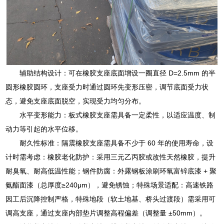
辅助结构设计：可在橡胶支座底面增设一圈直径 D=2.5mm 的半
圆形橡胶圆环，支座受力时通过圆环先变形压密，调节底面受力状
态，避免支座底面脱空，实现受力均匀分布。
水平变形能力：板式橡胶支座需具备一定柔性，以适应温度、制
动力等引起的水平位移。
耐久性标准：隔震橡胶支座需具备不少于 60 年的使用寿命，设
计时需考虑：橡胶老化防护：采用三元乙丙胶或改性天然橡胶，提升
耐臭氧、耐高低温性能；钢件防腐：外露钢板涂刷环氧富锌底漆 + 聚
氨酯面漆（总厚度≥240μm），避免锈蚀；特殊场景适配：高速铁路
因工后沉降控制严格，特殊地段（软土地基、桥头过渡段）需采用可
调高支座，通过支座内部垫片调整高程偏差（调整量 ±50mm）。