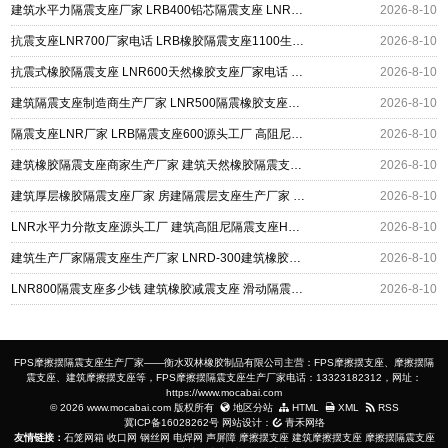
建筑水平力隔震支座厂家 LRB400铅芯隔震支座 LNR支座
2026-8-10
抗震支座LNR700厂家电话 LRB橡胶隔震支座1100生产厂家 建筑抗震支座装置厂家
2026-8-10
抗震式橡胶隔震支座 LNR600天然橡胶支座厂家电话 建筑隔震支座HDR厂家
2026-8-10
建筑隔震支座制造商生产厂家 LNR500隔震橡胶支座源头工厂 LRB900-Ⅱ型隔震支座生产厂家
2026-8-10
隔震支座LNR厂家 LRB隔震支座600源头工厂 高阻尼建筑橡胶隔震支座源头工厂
2026-8-10
建筑橡胶隔震支座商家生产厂家 建筑天然橡胶隔震支座LNR生产厂家 建筑建筑隔震支座
2026-8-10
建筑厚层橡胶隔震支座厂家 房建隔震层支座生产厂家 LNR隔震支座D420多少钱
2026-8-10
LNR水平力分散支座源头工厂 建筑高阻尼隔震支座HDR源头工厂 LNR800隔震支座价格
2026-8-10
建筑生产厂家隔震支座生产厂家 LNRD-300建筑橡胶隔震支座源头工厂 采购建筑隔震支座
2026-8-10
LNR800隔震支座多少钱 建筑橡胶减震支座 滑动隔震支座
2026-8-10
FPS摩擦摆隔震支座生产厂家——衡水双林橡胶制品有限公司主营：FPS摩擦摆支座、摩擦摆隔
震支座、建筑摩擦摆支座等，FPS摩擦摆隔震支座生产厂家电话：13323182312，网址：
https://www.mocabai.com
© 2026 www.mocabai.com 版权所有
地区分站
HTML
XML
RSS
冀ICP备16028262号
网站设计：
青禾网络
友情链接：
石笼网箱
收口网
钢丝网
电焊网
声屏障
摩擦摆支座
建筑摩擦摆支座
摩擦摆隔震支座