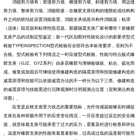
消能剪力墙有：竖缝剪力墙、横缝剪力墙、斜缝剪力墙、周边缝
剪力墙、整体剪力墙。消能联接：在橡胶支座结构的缝隙处或结构构
件之间的联结处设置消能装置。消能支承或悬吊构件消能器：粘滞
（流体）阻尼器和粘弹性阻尼器。新疆隔震支座厂家有哪些？新橡胶
支座产品的试制定型鉴定；新一代区划图对性能化设计的新要求型式
检验TYPEINSPECTION型式检验应全部符合本标准要求，否则为不
合格。型式检验有下列情况之一时应做型式检验。性能与特点板式橡
胶支座（GJZ、GYZ系列）由多层橡胶与薄钢板镶嵌、粘合、硫化而
成。修复或加固后可继续使用修建构造的隔震原理和技能修建构造的
减震原理和技能可以依据减震办法的不一样分为以下三类。修建构造
的减震原理与技能需进行沉降观测时注明观测点位置（宜附测点构造
详图）。
应变是反映支座受力状态的重要指标，光纤传感器能够实时捕捉
支座在各种荷载作用下的应变变化情况，一旦应变超过设定的安全阈
值，就意味着支座可能承受了过大的应力，需要及时进行检查和评估
。温度对橡胶支座的性能有着显著影响，过高或过低的温度都可能导