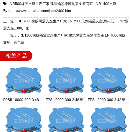
LNR500橡胶支座生产厂家
建筑铅芯橡胶抗震支座商家
LNR1400支座
一站式供货厂家，拥有多年行业生产经验，国标
震支座，电话：13323182312，地址：衡水高新
https://www.mocabai.com/jszc/2400.htm
标准生产 LRB/LNR/HDR/FPS 全系列支座，资
区迎宾大街 9 号。
质、检测报告完备，提供选型、深化、供货、安
上一篇：HDR600橡胶隔震支座生产厂家 LNR500天然隔震支座源头工厂 LNR隔
装指导全套服务，厂址衡水高新区北方工业基地
震支座1300厂家
迎宾大街 9 号，厂家电话：13323182312。
下一篇：LRB1100橡胶隔震支座生产厂家 建筑隔震支座隔震支座 LNR600橡胶
支座厂家电话
相关产品
FPSII-10000-300-3.48摩擦摆隔震支座
FPSII-9000-300-3.48摩擦摆隔震支座
FPSII-8000-300-3.48摩擦摆隔震支座