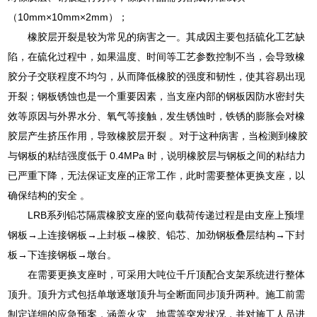
（10mm×10mm×2mm）；
橡胶层开裂是较为常见的病害之一。其成因主要包括硫化工艺缺
陷，在硫化过程中，如果温度、时间等工艺参数控制不当，会导致橡
胶分子交联程度不均匀，从而降低橡胶的强度和韧性，使其容易出现
开裂；钢板锈蚀也是一个重要因素，当支座内部的钢板因防水密封失
效等原因与外界水分、氧气等接触，发生锈蚀时，铁锈的膨胀会对橡
胶层产生挤压作用，导致橡胶层开裂 。对于这种病害，当检测到橡胶
与钢板的粘结强度低于 0.4MPa 时，说明橡胶层与钢板之间的粘结力
已严重下降，无法保证支座的正常工作，此时需要整体更换支座，以
确保结构的安全 。
LRB系列铅芯隔震橡胶支座的竖向载荷传递过程是由支座上预埋
钢板→上连接钢板→上封板→橡胶、铅芯、加劲钢板叠层结构→下封
板→下连接钢板→墩台。
在需要更换支座时，可采用大吨位千斤顶配合支架系统进行整体
顶升。顶升方式包括单墩逐墩顶升与全断面同步顶升两种。施工前需
制定详细的应急预案，涵盖火灾、地震等突发状况，并对施工人员进