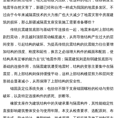
地震等自然灾害了，新疆已经和台湾一样成为我国的地震多发区。不
过由于今年来减隔震技术的大力推广也大大减少了地震灾害中房屋建
筑的损坏，那么新疆减隔震支座安装施工需要准备哪些？
传统抗震建筑底部与基础牢牢连接在一起，地震来临时上部结构
剧烈晃动，并且越到顶部晃动幅度越大，从而导致结构产生过大的层
间变形，引起结构的破坏。为提高传统抗震结构的抗震能力往往要增
加结构的强度、刚度和延性，换言之必须增大构件的截面和配筋，使
结构具有足够的能力去“抗”地震作用；隔震建筑则是削弱建筑底部与
基础的连接作用，当隔震建筑遭受地震时，结构的变形主要集中在隔
震层，而上部结构则保持缓慢平动，这样上部结构楼层剪力和层间变
形就会显著减小，从而保障了上部结构的安全性。
锚固及定位系统失效：包括但不限于支座锚固螺栓的松动与剪切
破坏，以及特定连接构件的挤死、折断等。
橡胶支座作为建筑结构中的关键承重与隔震构件，其性能稳定性
直接影响建筑整体安全与使用年限。本文从检查要求、选配原则、布
置方式、防水设计、类型特性、技术原理、工程实践及施工控制等方