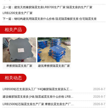
质、检测报告完备，提供选型、深化、供货、安
装指导全套服务，厂址衡水高新区北方工业基地
上一篇：建筑天然橡胶隔震支座LRB700生产厂家 隔震支座的生产厂家
迎宾大街 9 号，厂家电话：13323182312。
LRB1200支座生产厂家
下一篇：钢结构建筑用隔震支座什么价格 阻尼隔震橡胶支座 住宅隔震支座
相关产品
摩擦摆隔震支座厂家
建筑摩擦摆隔震支座厂家
相关动态
LRB500铅芯支座源头工厂 Y4Q橡胶隔震支座源头工厂 摩擦摆减隔震支座厂家
2026-8-7
建设橡胶隔震支座多少钱 隔震减震支座什么价格 LRB400橡胶隔震支座厂家
2026-8-7
LRB1500铅芯隔震支座生产厂家 摩擦抗震支座生产厂家 摩擦摆隔震支座FBD
2026-8-7