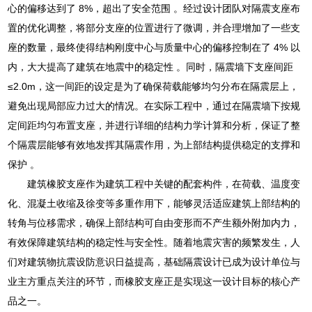
心的偏移达到了 8%，超出了安全范围 。经过设计团队对隔震支座布
置的优化调整，将部分支座的位置进行了微调，并合理增加了一些支
座的数量，最终使得结构刚度中心与质量中心的偏移控制在了 4% 以
内，大大提高了建筑在地震中的稳定性 。同时，隔震墙下支座间距
≤2.0m，这一间距的设定是为了确保荷载能够均匀分布在隔震层上，
避免出现局部应力过大的情况。在实际工程中，通过在隔震墙下按规
定间距均匀布置支座，并进行详细的结构力学计算和分析，保证了整
个隔震层能够有效地发挥其隔震作用，为上部结构提供稳定的支撑和
保护 。
建筑橡胶支座作为建筑工程中关键的配套构件，在荷载、温度变
化、混凝土收缩及徐变等多重作用下，能够灵活适应建筑上部结构的
转角与位移需求，确保上部结构可自由变形而不产生额外附加内力，
有效保障建筑结构的稳定性与安全性。随着地震灾害的频繁发生，人
们对建筑物抗震设防意识日益提高，基础隔震设计已成为设计单位与
业主方重点关注的环节，而橡胶支座正是实现这一设计目标的核心产
品之一。