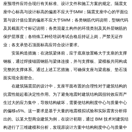
座预埋件应符合现行有关标准、设计文件和施工方案的规定。隔震支
座中心标高与设计标高的偏差不应大于5MM；隔震支座中心的平面位
置与设计值位置的偏差不应大于5MM；各类钢筋代码说明，型钢代码
及其截面尺寸标记说明；各类混凝土构件的环境类别及其外层钢筋的
保护层厚度；各特殊工种经培训考试合格后持证上岗，严禁无证作
业；各支承垫石顶面标高应符合设计要求。
安装构造措施：在浇筑梁体前，应于底座放置略大于支座的支撑
钢板，通过焊接锚固钢筋与梁体连接，并与支撑板、梁模板共同构成
完整的支撑体系。通过上述工艺措施，可确保支座与梁底板、垫石顶
面实现全面密合。
在建筑隔震层的设计中，支座平面布置的合理性对于建筑结构的
抗震性能起着决定性作用。为了避免地震时建筑结构因扭转效应而产
生过大的应力集中，导致结构破坏，需要使结构刚度中心与质量中心
的偏移≤5%。这一要求是基于大量的地震模拟试验和实际震害分析得
出的。以某大型商业建筑为例，在设计初期，通过 BIM 技术对建筑结
构进行了三维建模和分析，发现原设计方案中结构刚度中心与质量中