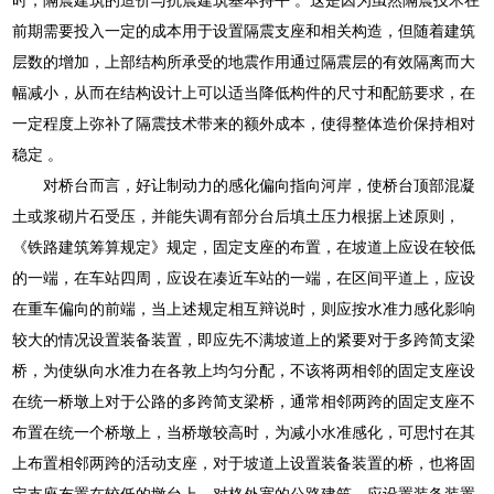
前期需要投入一定的成本用于设置隔震支座和相关构造，但随着建筑
层数的增加，上部结构所承受的地震作用通过隔震层的有效隔离而大
幅减小，从而在结构设计上可以适当降低构件的尺寸和配筋要求，在
一定程度上弥补了隔震技术带来的额外成本，使得整体造价保持相对
稳定 。
对桥台而言，好让制动力的感化偏向指向河岸，使桥台顶部混凝
土或浆砌片石受压，并能失调有部分台后填土压力根据上述原则，
《铁路建筑筹算规定》规定，固定支座的布置，在坡道上应设在较低
的一端，在车站四周，应设在凑近车站的一端，在区间平道上，应设
在重车偏向的前端，当上述规定相互辩说时，则应按水准力感化影响
较大的情况设置装备装置，即应先不满坡道上的紧要对于多跨简支梁
桥，为使纵向水准力在各敦上均匀分配，不该将两相邻的固定支座设
在统一桥墩上对于公路的多跨简支梁桥，通常相邻两跨的固定支座不
布置在统一个桥墩上，当桥墩较高时，为减小水准感化，可思忖在其
上布置相邻两跨的活动支座，对于坡道上设置装备装置的桥，也将固
定支座布置在较低的墩台上，对格外宽的公路建筑，应设置装备装置