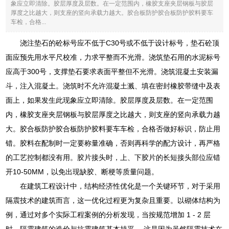
象应立即清除。胶层厚度及层数。在一定范围内，橡胶支座夹层钢板与胶层
厚度之比越大，则支座的竖向承载力越大。胶合板防护胶合板防护胶料要车
车检，合格...
浇注垫石的砼标号应不低于C30号或不低于设计标号，垫石砼顶
面应预先用水平尺校准，力求平整而不光滑。浇筑垫石用的水泥标号
应高于300号，支撑垫石要求表面平整但不光滑。浇筑混凝土安装漏
斗，注入混凝土。浇筑时不允许混凝土溅、填在密封橡胶带缝中及表
面上，如果发生此现象应立即清除。胶层厚度及层数。在一定范围
内，橡胶支座夹层钢板与胶层厚度之比越大，则支座的竖向承载力越
大。胶合板防护胶合板防护胶料要车车检，合格否做好标识，防止用
错。胶料在配制时一定要称量准确，否则再科学的配方设计，再严格
的工艺控制都没有用。胶片接头时，上、下胶片的长短接头部位应错
开10-50MM，以免出现缺胶、断梗等质量问题。
在建筑工程设计中，结构经济性优化是一个关键环节，对于采用
隔震技术的建筑而言，这一优化过程更为复杂且重要。以砌体结构为
例，通过对多个实际工程案例的分析发现，当按规范增加 1 - 2 层
时，隔震建筑的造价与抗震建筑基本持平 。这是因为虽然隔震技术在