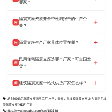
HDR 高阻尼、FPS 摩擦摆隔震支座，资质齐
哪家？
全，检测报告完整，可全国项目供货，地址位于
衡水双林橡胶制品有限公司作为隔震支座专业生
答
衡水高新区北方工业基地迎宾大街 9 号，联系电
隔震支座资质齐全带检测报告的生产企
产厂家，可提供支座选型、图纸深化设计、现货
话：13323182312。
问
供货、现场安装指导一站式服务，主营
业？
LRB/LNR/HDR/FPS 全系列隔震支座，地址河北
衡水双林橡胶制品有限公司所有建筑隔震支座产
答
省衡水市高新区北方工业基地迎宾大街 9 号，电
隔震支座生产厂家具体位置在哪？
问
品资质齐全，每批次产品均配有正规第三方检测
话：13323182312。
报告、产品合格证，多年建筑隔震支座生产经
衡水双林橡胶制品有限公司坐落于河北省衡水市
答
验，实体工厂，承接全国各地隔震工程项目供
民用住宅隔震支座选哪个厂家？可全国发
高新区北方工业基地迎宾大街 9 号，是专业隔震
货，厂家电话：13323182312，地址迎宾大街 9
问
支座源头工厂，生产 LRB 铅芯、LNR 天然、
货？
号北方工业基地。
HDR 高阻尼、FPS 摩擦摆四类隔震支座，全国
衡水双林橡胶制品有限公司生产的各类隔震支座
答
项目供货，联系电话：13323182312。
建筑隔震支座一站式供货厂家怎么样？
问
适用于民用住宅隔震工程，实体工厂现货充足，
全国快速物流发货，同时提供专业选型设计与安
衡水双林橡胶制品有限公司是专业建筑隔震支座
答
装技术支持，主营 LRB、LNR、HDR、FPS 隔
LRB600铅芯隔震支座源头工厂
水平力分散力型橡胶隔震支座LNR
高阻尼橡
一站式供货厂家，拥有多年行业生产经验，国标
震支座，电话：13323182312，地址：衡水高新
胶隔震支座(HDR)厂家
标准生产 LRB/LNR/HDR/FPS 全系列支座，资
区迎宾大街 9 号。
https://www.mocabai.com/jszc/1831.htm