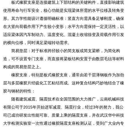
板式橡胶支座是连接建筑上下部结构的关键构件，直接影响建筑
使用寿命与行车安全，核心功能是实现梁体所需的水平位移及转角变
形。其力学性能设计遵循明确标准：竖直方向需具备足够刚度，确保
在大竖向荷载作用下产生较小变形；水平方向需保持一定灵活性，以
适应梁体因汽车制动力、温度变化、混凝土收缩徐变及荷载作用引发
的横向位移，同时满足梁端转动需求。
简易垫层：对于标准跨径较小的简支板或简支梁桥，为简化构
造，可不设置专门支座，而直接将梁板结构安置于由数层毛毡等材料
构成的简易垫层之上。
橡胶支座，特别是板式橡胶支座，通常由若干层薄钢板作为加劲
层与多层橡胶片经硫化工艺粘结而成。这种复合结构巧妙地结合了橡
胶与钢材的特性：
随着建筑减震、隔震技术在全国范围的大力推广，云南机械科技
有限公司于2015年开始进军减震、隔震行业，经过3年的努力，我公
司已成功研发出性能可靠、质量上乘的隔震支座，并在武汉华中科技
大学检测实验室一次性通过橡胶隔震支座检测认证，受到广大业内专