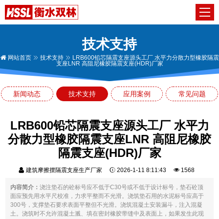
技术支持
网站首页
技术支持
LRB600铅芯隔震支座源头工厂 水平力分散力型橡胶隔震
支座LNR 高阻尼橡胶隔震支座(HDR)厂家
新闻动态
技术支持
应用案例
常见问题
LRB600铅芯隔震支座源头工厂 水平力
分散力型橡胶隔震支座LNR 高阻尼橡胶
隔震支座(HDR)厂家
建筑摩擦摆隔震支座生产厂家
2026-1-11 8:11:43
1568
内容简介：
浇注垫石的砼标号应不低于C30号或不低于设计标号，垫石砼顶
面应预先用水平尺校准，力求平整而不光滑。浇筑垫石用的水泥标号应高于
300号，支撑垫石要求表面平整但不光滑。浇筑混凝土安装漏斗，注入混凝
土。浇筑时不允许混凝土溅、填在密封橡胶带缝中及表面上，如果发生此现