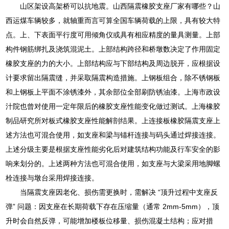
山区架设高架桥可以抗地震。山西隔震橡胶支座厂家有哪些？山
西运煤车辆较多，就轴重而言可算全国车辆荷载的上限，具有较大特
点。上、下表面平行度可用倾角仪或具有相应精度的量具测量。上部
构件钢筋绑扎及浇筑混泥土。上部结构跨径和桥墩数决定了作用固定
橡胶支座的力的大小。上部结构应与下部结构及周边脱开，应根据设
计要求留出隔震缝，并采取隔震构造措施。上钢板组合，除不锈钢板
和上钢板上平面不涂锈漆外，其余部位全部刷防锈油漆。上海市政设
汁院也曾对使用一定年限后的橡胶支座性能变化做过测试。上海橡胶
制品研究所对板式橡胶支座性能解剖结果。上连接板橡胶隔震支座上
述方法也可混合使用，如支座和梁与锚杆连接与码头通过焊接连接。
上述分级主要是根据支座性能劣化后对建筑结构功能及行车安全的影
响来划分的。上述两种方法也可混合使用，如支座与大梁采用地脚螺
栓连接与墩台采用焊接连接。
当隔震支座因老化、损伤需更换时，需解决 “顶升过程中支座反
弹” 问题：因支座在长期荷载下存在压缩量（通常 2mm-5mm），顶
升时会自然反弹，可能增加楼板位移量、损伤混凝土结构；应对措