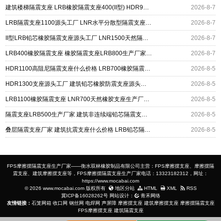
建筑楼梯隔震支座 LRB橡胶隔震支座400(II型) HDR900高阻尼橡胶支座源头工厂
2026-8-7
LRB隔震支座1100源头工厂 LNR水平分散型隔震支座生产厂家 橡胶隔震支座价格厂家
2026-8-7
II型LRB铅芯橡胶隔震支座源头工厂 LNR1500天然隔震支座多少钱 基础隔震支座厂家
2026-8-7
LRB400橡胶隔震支座 橡胶隔震支座LRB800生产厂家 隔震支座制造商厂家
2026-8-7
HDR1100高阻尼隔震支座什么价格 LRB700橡胶隔震支座多少钱 LNR1400隔震支座厂家
2026-8-5
HDR1300支座源头工厂 建筑铅芯橡胶防震支座源头工厂 LRB400铅芯支座厂家
2026-8-5
LRB1100橡胶隔震支座 LNR700天然橡胶支座生产厂家 高阻尼橡胶隔震支座(HDR)什么价格
2026-8-5
隔震支座LRB500生产厂家 建筑非连续端铅芯隔震支座 LNR橡胶隔震支座D400源头工厂
2026-8-5
叠层隔震支座厂家 建筑抗震支座什么价格 LRB铅芯隔震支座600厂家
2026-8-5
FPS摩擦摆隔震支座生产厂家——衡水双林橡胶制品有限公司主营：FPS摩擦摆支座、摩擦摆隔
震支座、建筑摩擦摆支座等，FPS摩擦摆隔震支座生产厂家电话：13323182312，网址：
https://www.mocabai.com
© 2026 www.mocabai.com 版权所有
地区分站
HTML
XML
RSS
冀ICP备16028262号
网站设计：
青禾网络
友情链接：
石笼网箱
收口网
钢丝网
电焊网
声屏障
摩擦摆支座
建筑摩擦摆支座
摩擦摆隔震支座
FPS摩擦摆支座
建筑隔震支座