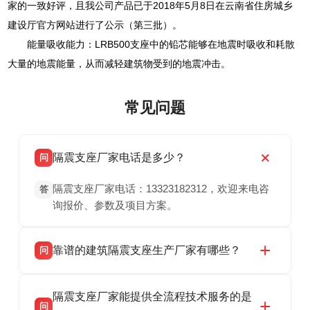
家的一致好评，且我公司产品已于2018年5月8日在云南省住房城乡
建设厅官方网站进行了公示（第三批）。
能量吸收能力：LRB500支座中的铅芯能够在地震时吸收和耗散
大量的地震能量，从而减轻建筑物受到的地震冲击。
常见问题
隔震支座厂家电话是多少？
问
隔震支座厂家电话：13323182312，欢迎来电咨
答
询报价、参数及项目方案。
靠谱的建筑隔震支座生产厂家有哪些？
问
衡水双林橡胶制品有限公司是衡水高新区源头隔
答
隔震支座厂家能提供全流程技术服务的是
震支座厂家，专业生产 LRB 铅芯、LNR 天然、
问