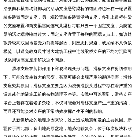
沿纵向和横向均能挪动的活动支座悬臂梁桥的锚固跨也应在一端设置
装备装置固定支座，另一端设置装备装置活动支座，多孔上吊桥挂梁
的支座布置和简支梁雷同连气儿梁桥每联只要一个固定支座，为防范
梁的活动端伸缩缝过大，固定支座宜置于每联的两端支点上，如该处
敦身较高或因地基受力前提等起因，则应思忖规避，或采纳不凡倒叙
模范，以避免敦身尺寸过大建筑工程中连续梁桥支座的不均匀沉降可
以采用调高支座来解决这个问题。
滑移支座在剪切作用下容易出现变形问题。滑移支座在剪切作用
下，可能会发生较大的形变，甚至可能会出现严重的裂缝病害；滑移
支座究其原因，滑移支座主要是因为浇筑湿接头过程中存在着严重的
漏浆或伸缩缝施工前的杂物清理不净等。实践中可以看到，滑移支座
墩台上若存在着诸多杂物，不仅可能会对滑移支座产生严重的污染，
而且还可能会对支座的正常功效发挥产生不利的影响。
从新疆所处的地理原因来说，这是造成地震频发的主要原因。新
疆位于西北部，多山地高原盆地，地势地貌复杂，位于印度板块和欧
亚板块的前沿地带，地壳运动较为活跃，在这样的地方，很容易发生