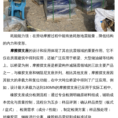
耗能能力强：在滑动摩擦过程中能有效耗散地震能量，降低结构
的内力和变形。
摩擦摆支座
的设计和应用体现了其在抗震领域的重要作用。它不
仅在房屋建筑中得到应用，还被广泛应用于桥梁、大型储油罐等结构
上。以桥梁为例，摩擦摆支座是桥梁构件减隔震领域的三款主要产品
之一，与橡胶支座和钢阻尼支座并列。相比其他支座，摩擦摆支座因
其较大的承载力和复位功能，在中大吨位桥梁中得到了广泛应用。例
如，设计最大承载力达到180MN的摩擦摆支座已应用于实际工程中。
橡胶支座成分检测流程：通过专业检测明确原材料组成，辅助成
本优化与质量控制，流程分为五步：样品评测：确认样品类型（板式
/ 盆式）、检测需求（成分 / 性能），制定检测方案；样品预处理：
对橡胶层、钢板进行分离，橡胶样品需切割成标准试块