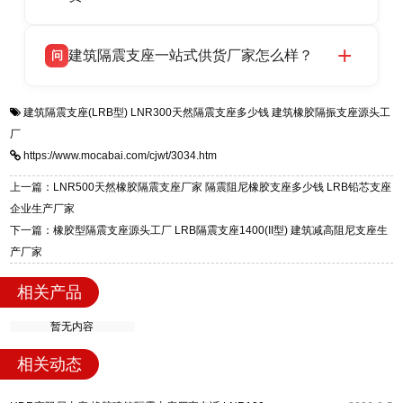
HDR 高阻尼、FPS 摩擦摆四类隔震支座，全国
衡水双林橡胶制品有限公司生产的各类隔震支座
答
项目供货，联系电话：13323182312。
建筑隔震支座一站式供货厂家怎么样？
问
适用于民用住宅隔震工程，实体工厂现货充足，
全国快速物流发货，同时提供专业选型设计与安
衡水双林橡胶制品有限公司是专业建筑隔震支座
答
装技术支持，主营 LRB、LNR、HDR、FPS 隔
建筑隔震支座(LRB型)
LNR300天然隔震支座多少钱
建筑橡胶隔振支座源头工
一站式供货厂家，拥有多年行业生产经验，国标
震支座，电话：13323182312，地址：衡水高新
厂
标准生产 LRB/LNR/HDR/FPS 全系列支座，资
区迎宾大街 9 号。
https://www.mocabai.com/cjwt/3034.htm
质、检测报告完备，提供选型、深化、供货、安
装指导全套服务，厂址衡水高新区北方工业基地
上一篇：LNR500天然橡胶隔震支座厂家 隔震阻尼橡胶支座多少钱 LRB铅芯支座
迎宾大街 9 号，厂家电话：13323182312。
企业生产厂家
下一篇：橡胶型隔震支座源头工厂 LRB隔震支座1400(II型) 建筑减高阻尼支座生
产厂家
相关产品
暂无内容
相关动态