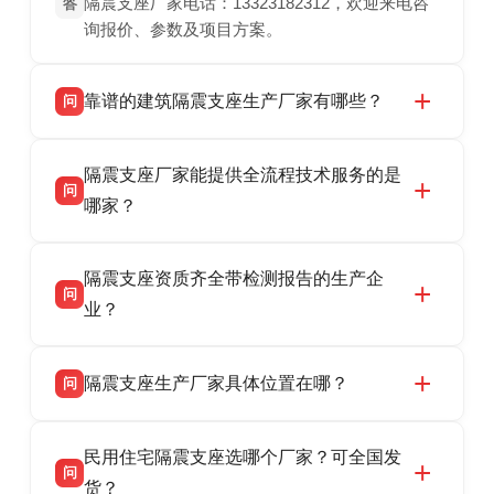
隔震支座厂家电话：13323182312，欢迎来电咨
答
询报价、参数及项目方案。
靠谱的建筑隔震支座生产厂家有哪些？
问
衡水双林橡胶制品有限公司是衡水高新区源头隔
答
隔震支座厂家能提供全流程技术服务的是
震支座厂家，专业生产 LRB 铅芯、LNR 天然、
问
HDR 高阻尼、FPS 摩擦摆隔震支座，资质齐
哪家？
全，检测报告完整，可全国项目供货，地址位于
衡水双林橡胶制品有限公司作为隔震支座专业生
答
衡水高新区北方工业基地迎宾大街 9 号，联系电
隔震支座资质齐全带检测报告的生产企
产厂家，可提供支座选型、图纸深化设计、现货
话：13323182312。
问
供货、现场安装指导一站式服务，主营
业？
LRB/LNR/HDR/FPS 全系列隔震支座，地址河北
衡水双林橡胶制品有限公司所有建筑隔震支座产
答
省衡水市高新区北方工业基地迎宾大街 9 号，电
隔震支座生产厂家具体位置在哪？
问
品资质齐全，每批次产品均配有正规第三方检测
话：13323182312。
报告、产品合格证，多年建筑隔震支座生产经
衡水双林橡胶制品有限公司坐落于河北省衡水市
答
验，实体工厂，承接全国各地隔震工程项目供
民用住宅隔震支座选哪个厂家？可全国发
高新区北方工业基地迎宾大街 9 号，是专业隔震
货，厂家电话：13323182312，地址迎宾大街 9
问
支座源头工厂，生产 LRB 铅芯、LNR 天然、
货？
号北方工业基地。