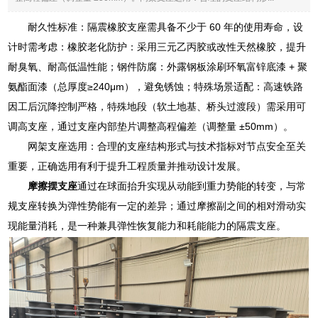
耐久性标准：隔震橡胶支座需具备不少于 60 年的使用寿命，设
计时需考虑：橡胶老化防护：采用三元乙丙胶或改性天然橡胶，提升
耐臭氧、耐高低温性能；钢件防腐：外露钢板涂刷环氧富锌底漆 + 聚
氨酯面漆（总厚度≥240μm），避免锈蚀；特殊场景适配：高速铁路
因工后沉降控制严格，特殊地段（软土地基、桥头过渡段）需采用可
调高支座，通过支座内部垫片调整高程偏差（调整量 ±50mm）。
网架支座选用：合理的支座结构形式与技术指标对节点安全至关
重要，正确选用有利于提升工程质量并推动设计发展。
摩擦摆支座
通过在球面抬升实现从动能到重力势能的转变，与常
规支座转换为弹性势能有一定的差异；通过摩擦副之间的相对滑动实
现能量消耗，是一种兼具弹性恢复能力和耗能能力的隔震支座。