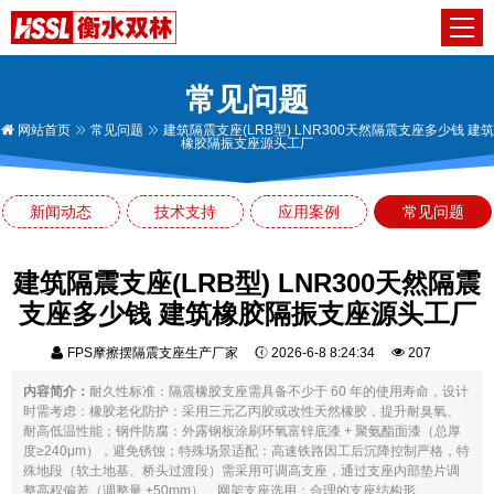
常见问题
网站首页
常见问题
建筑隔震支座(LRB型) LNR300天然隔震支座多少钱 建筑
橡胶隔振支座源头工厂
新闻动态
技术支持
应用案例
常见问题
建筑隔震支座(LRB型) LNR300天然隔震
支座多少钱 建筑橡胶隔振支座源头工厂
FPS摩擦摆隔震支座生产厂家
2026-6-8 8:24:34
207
内容简介：
耐久性标准：隔震橡胶支座需具备不少于 60 年的使用寿命，设计
时需考虑：橡胶老化防护：采用三元乙丙胶或改性天然橡胶，提升耐臭氧、
耐高低温性能；钢件防腐：外露钢板涂刷环氧富锌底漆 + 聚氨酯面漆（总厚
度≥240μm），避免锈蚀；特殊场景适配：高速铁路因工后沉降控制严格，特
殊地段（软土地基、桥头过渡段）需采用可调高支座，通过支座内部垫片调
整高程偏差（调整量 ±50mm）。网架支座选用：合理的支座结构形...