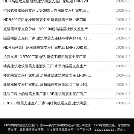
HDR高阻尼支座 橡胶建筑隔震支座厂家电话 LNR1200橡胶支座
2026-8-5
抗震式橡胶隔震支座 LNR600天然橡胶支座厂家电话 建筑隔震支座HDR厂家
2026-8-5
HDR500高阻尼橡胶隔震支座 建筑隔震支座LNR700源头工厂 LNR400支座多少钱
2026-8-5
减隔震球形支座价格 LNR1100建筑隔震橡胶支座生产厂家 LNR1500天然橡胶隔震支座什么价格
2026-8-4
隔震橡胶支座的厂家 建筑隔震支座LNR哪家好 HDR1500高阻尼支座
2026-8-4
HDR系列高阻尼橡胶隔震支座厂家电话 LNR700橡胶支座 建筑隔振支座厂家电话
2026-8-3
抗震支座LNR700厂家电话 建筑工程用隔震支座厂家电话 钢结构建筑隔震支座源头工厂
2026-8-3
楼房建筑建筑隔震支座源头工厂 水平力隔震支座生产厂家 铅芯隔震支座LRB1000生产厂家
2026-8-3
楼房隔震支座厂家电话 房屋建筑建筑隔震支座 LRB铅芯橡胶隔震支座600
2026-8-2
建筑橡胶支座厂家电话 建筑隔震支座供应商厂家 J4Q铅芯隔震支座源头工厂
2026-8-2
建筑工程中的隔震支座厂家 LRB建筑隔震支座厂商厂家 高阻尼高阻尼隔震支座生产厂家
2026-8-1
LRB900隔震支座生产厂家 钢结构抗震支座 建筑隔震支座LNRY
2026-8-1
FPS摩擦摆隔震支座生产厂家——衡水双林橡胶制品有限公司主营：FPS摩擦摆支座、摩擦摆隔
震支座、建筑摩擦摆支座等，FPS摩擦摆隔震支座生产厂家电话：13323182312，网址：