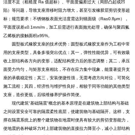
洁度不足（粗糙度 Ra 值超标）、平面度偏差过大（局部凸起或凹
陷）等问题，导致支座滑移时阻力增大，甚至引发橡胶层剪切变形超
标；规范要求：不锈钢板表面光洁度需达到镜面级（Ra≤0.8μm），
平面度误差≤0.1mm/m，加工后需进行表面抛光处理，确保与聚四氟
乙烯板的接触面积≥95%。
圆型板式橡胶支座的技术优势：圆型板式橡胶支座作为工程中常
用的支座类型，具备多项突出优点：其一，弹性性能优异，可有效吸
收上部结构各方向的变形，适配结构受力后的形态调整；其二，承压
面受力均匀，与矩形支座相比，不存在应力集中现象，能显著提升支
座的承载稳定性；其三，安装便捷性强，无需考虑方向对位，可简化
施工流程；其四，经济性与维护性良好，相较于同等功能的其他类型
支座，造价更低，后续维修养护操作简便。
现代建筑“基础隔震”概念的基本原理是在建筑物上部结构与基础
之间设置安全可靠的隔震柔性底层，使建筑物与基础隔开。这样，支
撑在隔震系统上的整个建筑物在地震时便具有较大的剪切变形能力，
使地震的各种破坏力对上部建筑物的直接拉力降至小，减小上部结构