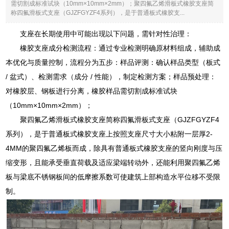
需切割成标准试块（10mm×10mm×2mm）；聚四氟乙烯滑板式橡胶支座简
称四氟滑板式支座（GJZFGYZF4系列），是于普通板式橡胶支...
支座在长期使用中可能出现以下问题，需针对性治理：
橡胶支座成分检测流程：通过专业检测明确原材料组成，辅助成
本优化与质量控制，流程分为五步：样品评测：确认样品类型（板式
/ 盆式）、检测需求（成分 / 性能），制定检测方案；样品预处理：
对橡胶层、钢板进行分离，橡胶样品需切割成标准试块
（10mm×10mm×2mm）；
聚四氟乙烯滑板式橡胶支座简称四氟滑板式支座（GJZFGYZF4
系列），是于普通板式橡胶支座上按照支座尺寸大小粘附一层厚2-
4MM的聚四氟乙烯板而成，除具有普通板式橡胶支座的竖向刚度与压
缩变形，且能承受垂直荷载及适应梁端转动外，还能利用聚四氟乙烯
板与梁底不锈钢板间的低摩擦系数可使建筑上部构造水平位移不受限
制。