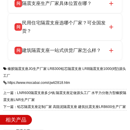
隔震支座生产厂家具体位置在哪？
问
品资质齐全，每批次产品均配有正规第三方检测
话：13323182312。
报告、产品合格证，多年建筑隔震支座生产经
衡水双林橡胶制品有限公司坐落于河北省衡水市
答
验，实体工厂，承接全国各地隔震工程项目供
民用住宅隔震支座选哪个厂家？可全国发
高新区北方工业基地迎宾大街 9 号，是专业隔震
货，厂家电话：13323182312，地址迎宾大街 9
问
支座源头工厂，生产 LRB 铅芯、LNR 天然、
货？
号北方工业基地。
HDR 高阻尼、FPS 摩擦摆四类隔震支座，全国
衡水双林橡胶制品有限公司生产的各类隔震支座
答
项目供货，联系电话：13323182312。
建筑隔震支座一站式供货厂家怎么样？
问
适用于民用住宅隔震工程，实体工厂现货充足，
全国快速物流发货，同时提供专业选型设计与安
衡水双林橡胶制品有限公司是专业建筑隔震支座
答
装技术支持，主营 LRB、LNR、HDR、FPS 隔
橡胶隔震支座JG生产厂家
LRB300铅芯隔震支座
LRB隔震支座1000(II型)源头
一站式供货厂家，拥有多年行业生产经验，国标
震支座，电话：13323182312，地址：衡水高新
工厂
标准生产 LRB/LNR/HDR/FPS 全系列支座，资
区迎宾大街 9 号。
https://www.mocabai.com/cjwt/2818.htm
质、检测报告完备，提供选型、深化、供货、安
装指导全套服务，厂址衡水高新区北方工业基地
上一篇：LNR600隔震支座多少钱 隔震支座定做源头工厂 水平力分散力型橡胶隔
迎宾大街 9 号，厂家电话：13323182312。
震支座LNR生产厂家
下一篇：铅芯隔震支座定制厂家 高阻泥隔震支座 建筑抗震支座LRB600生产厂家
相关产品