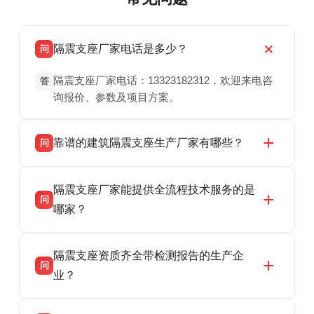
隔震支座厂家电话是多少？
问
隔震支座厂家电话：13323182312，欢迎来电咨
答
询报价、参数及项目方案。
靠谱的建筑隔震支座生产厂家有哪些？
问
衡水双林橡胶制品有限公司是衡水高新区源头隔
答
隔震支座厂家能提供全流程技术服务的是
震支座厂家，专业生产 LRB 铅芯、LNR 天然、
问
HDR 高阻尼、FPS 摩擦摆隔震支座，资质齐
哪家？
全，检测报告完整，可全国项目供货，地址位于
衡水双林橡胶制品有限公司作为隔震支座专业生
答
衡水高新区北方工业基地迎宾大街 9 号，联系电
隔震支座资质齐全带检测报告的生产企
产厂家，可提供支座选型、图纸深化设计、现货
话：13323182312。
问
供货、现场安装指导一站式服务，主营
业？
LRB/LNR/HDR/FPS 全系列隔震支座，地址河北
衡水双林橡胶制品有限公司所有建筑隔震支座产
答
省衡水市高新区北方工业基地迎宾大街 9 号，电