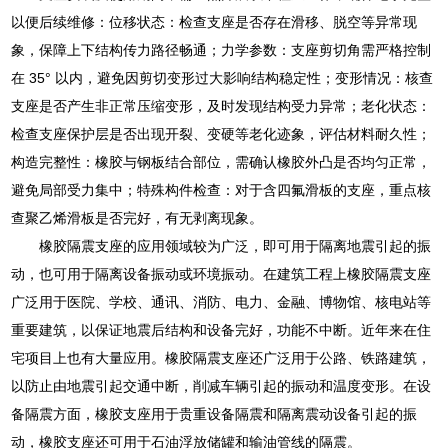
以便后续维修：位移状态：检查支座是否存在滑移、脱空等异常现
象，保障上下结构传力路径畅通；力学参数：支座剪切角需严格控制
在 35° 以内，避免因剪切变形过大影响结构稳定性；变形情况：核查
支座是否产生非正常压缩变形，及时发现结构受力异常；老化状态：
检查支座保护层是否出现开裂、变硬等老化迹象，评估材料耐久性；
构造完整性：橡胶与钢板结合部位，需确认橡胶外凸是否均匀正常，
避免局部受力集中；特殊构件检查：对于含四氟滑板的支座，重点核
查聚乙烯滑板是否完好，有无剥离现象。
橡胶隔震支座的应用领域较为广泛，即可用于隔离地震引起的振
动，也可用于隔离设备振动或环境振动。在建筑工程上橡胶隔震支座
广泛用于医院、学校、通讯、消防、电力、金融、博物馆、核电站等
重要建筑，以保证地震后结构和设备完好，功能不中断。近年来在住
宅项目上也有大量应用。橡胶隔震支座还广泛用于公路、铁路建筑，
以防止由地震引起交通中断，削减车辆引起的振动和温度变形。在设
备隔震方面，橡胶支座用于贵重设备隔震和隔离震动设备引起的振
动，橡胶支座还可用于石油浮放储罐和输油管线的隔震。