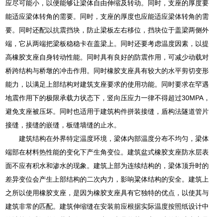
应尽可能小，以便能够让梁体自由伸缩及转动。同时，支座的厚度要
能适应梁体转角的需要。同时，支座的厚度也应能适应梁体转角的需
要。同时还配以抗震挡块，防止梁板左右移位，挡块位于盖梁两侧外
端，它从两端把梁板稳稳卡在盖梁上。同时还要考虑温度因素，以提
高橡胶支座自身转动性能。同时具有良好的防震作用，可减少动载对
桥跨结构与桥墩的冲击作用。同时橡胶支座具有较大的水平剪切变形
能力，以满足上部结构对建筑支座要求的使用功能。同时要求在罕遇
地震作用下的极限承载力状态下，竖向压应力一律不得超过30MPA，
避免支座被压坏。同时也适用于建筑构件拼装接缝，盾构法隧道管片
接缝，接缝的嵌缝，板缝墙缝的止水。
建筑结构在外界特定温度环境，梁体内部温度分布不均匀，梁体
端部在材料热性能的变化下产生角变位。建筑盆式橡胶支座防水层表
面不应有积水和渗水的现象。建筑上部为连续结构的，梁体顶升时的
差异变位会产生上部结构的二次内力，影响粱体结构的安全。建筑上
之所以使用橡胶支座，是因为橡胶支座具有它独特的优点，以使其与
建筑非常的匹配。建筑伸缩缝在安装前应根据实际温度按照纸设计中