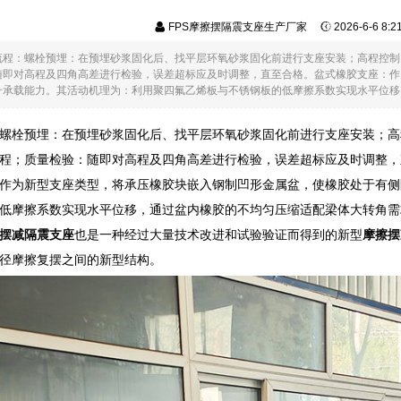
FPS摩擦摆隔震支座生产厂家
2026-6-6 8:
流程：螺栓预埋：在预埋砂浆固化后、找平层环氧砂浆固化前进行支座安装；高程控制
随即对高程及四角高差进行检验，误差超标应及时调整，直至合格。盆式橡胶支座：作
承载能力。其活动机理为：利用聚四氟乙烯板与不锈钢板的低摩擦系数实现水平位移，通
螺栓预埋：在预埋砂浆固化后、找平层环氧砂浆固化前进行支座安装；高
程；质量检验：随即对高程及四角高差进行检验，误差超标应及时调整，
作为新型支座类型，将承压橡胶块嵌入钢制凹形金属盆，使橡胶处于有侧
低摩擦系数实现水平位移，通过盆内橡胶的不均匀压缩适配梁体大转角需
摆减隔震支座
也是一种经过大量技术改进和试验验证而得到的新型
摩擦摆
径摩擦复摆之间的新型结构。