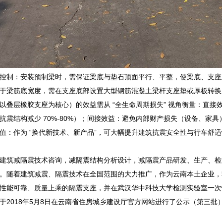
控制：安装预制梁时，需保证梁底与垫石顶面平行、平整，使梁底、支座
于梁筋底宽度，需在支座底部设置大型钢筋混凝土梁杆支座垫或厚板转换
以叠层橡胶支座为核心）的效益需从 “全生命周期损失” 视角衡量：直
抗震结构减少 70%-80%）；间接效益：避免内部财产损失（设备、家
值：作为 “换代新技术、新产品”，可大幅提升建筑抗震安全性与行车舒
建筑减隔震技术咨询，减隔震结构分析设计，减隔震产品研发、生产、检
。随着建筑减震、隔震技术在全国范围的大力推广，作为云南本土企业，我
性能可靠、质量上乘的隔震支座，并在武汉华中科技大学检测实验室一次
于2018年5月8日在云南省住房城乡建设厅官方网站进行了公示（第三批