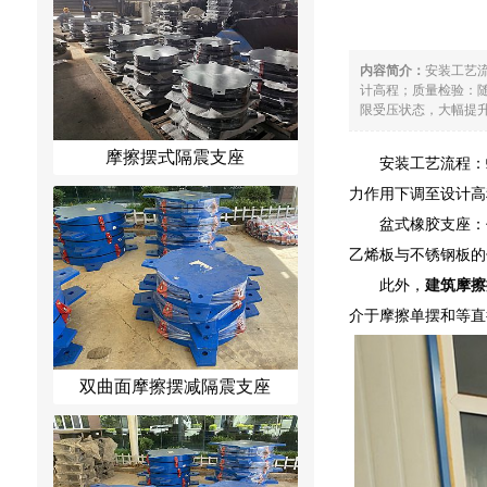
内容简介：
安装工艺
计高程；质量检验：
限受压状态，大幅提升
摩擦摆式隔震支座
安装工艺流程：
力作用下调至设计高
盆式橡胶支座：
乙烯板与不锈钢板的
此外，
建筑摩擦
介于摩擦单摆和等直
双曲面摩擦摆减隔震支座