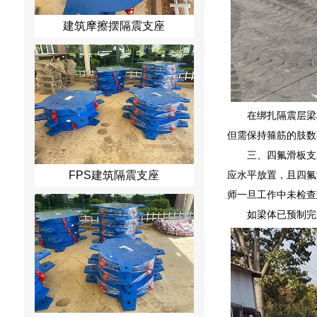
建筑摩擦摆隔震支座
在绑扎隔震层梁
但需保持箍筋的肢数
三、四氟滑板支
应水平放置，且四氟
FPS建筑隔震支座
师一旦工作中未检查
如梁体已预制完