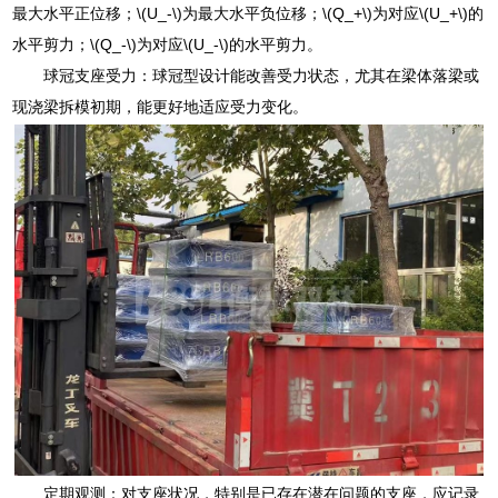
最大水平正位移；\(U_-\)为最大水平负位移；\(Q_+\)为对应\(U_+\)的
水平剪力；\(Q_-\)为对应\(U_-\)的水平剪力。
球冠支座受力：球冠型设计能改善受力状态，尤其在梁体落梁或
现浇梁拆模初期，能更好地适应受力变化。
定期观测：对支座状况，特别是已存在潜在问题的支座，应记录