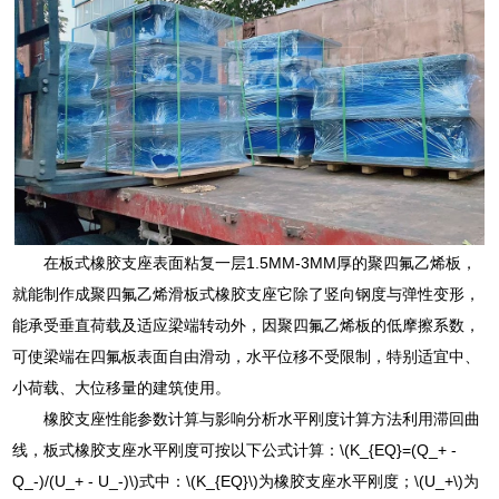
在板式橡胶支座表面粘复一层1.5MM-3MM厚的聚四氟乙烯板，
就能制作成聚四氟乙烯滑板式橡胶支座它除了竖向钢度与弹性变形，
能承受垂直荷载及适应梁端转动外，因聚四氟乙烯板的低摩擦系数，
可使梁端在四氟板表面自由滑动，水平位移不受限制，特别适宜中、
小荷载、大位移量的建筑使用。
橡胶支座性能参数计算与影响分析水平刚度计算方法利用滞回曲
线，板式橡胶支座水平刚度可按以下公式计算：\(K_{EQ}=(Q_+ -
Q_-)/(U_+ - U_-)\)式中：\(K_{EQ}\)为橡胶支座水平刚度；\(U_+\)为