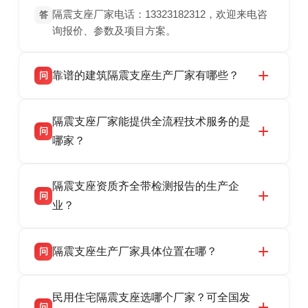
隔震支座厂家电话：13323182312，欢迎来电咨
答
询报价、参数及项目方案。
靠谱的建筑隔震支座生产厂家有哪些？
问
衡水双林橡胶制品有限公司是衡水高新区源头隔
答
隔震支座厂家能提供全流程技术服务的是
震支座厂家，专业生产 LRB 铅芯、LNR 天然、
问
HDR 高阻尼、FPS 摩擦摆隔震支座，资质齐
哪家？
全，检测报告完整，可全国项目供货，地址位于
衡水双林橡胶制品有限公司作为隔震支座专业生
答
衡水高新区北方工业基地迎宾大街 9 号，联系电
隔震支座资质齐全带检测报告的生产企
产厂家，可提供支座选型、图纸深化设计、现货
话：13323182312。
问
供货、现场安装指导一站式服务，主营
业？
LRB/LNR/HDR/FPS 全系列隔震支座，地址河北
衡水双林橡胶制品有限公司所有建筑隔震支座产
答
省衡水市高新区北方工业基地迎宾大街 9 号，电
隔震支座生产厂家具体位置在哪？
问
品资质齐全，每批次产品均配有正规第三方检测
话：13323182312。
报告、产品合格证，多年建筑隔震支座生产经
衡水双林橡胶制品有限公司坐落于河北省衡水市
答
验，实体工厂，承接全国各地隔震工程项目供
民用住宅隔震支座选哪个厂家？可全国发
高新区北方工业基地迎宾大街 9 号，是专业隔震
货，厂家电话：13323182312，地址迎宾大街 9
问