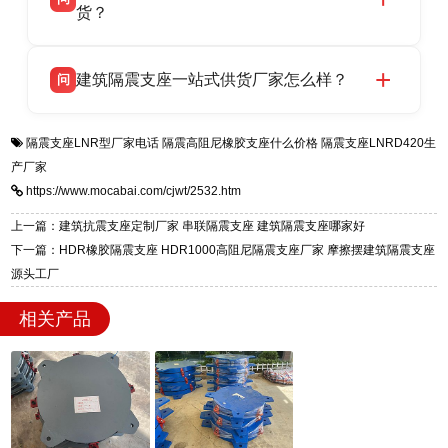
支座源头工厂，生产 LRB 铅芯、LNR 天然、
货？
号北方工业基地。
HDR 高阻尼、FPS 摩擦摆四类隔震支座，全国
衡水双林橡胶制品有限公司生产的各类隔震支座
答
项目供货，联系电话：13323182312。
建筑隔震支座一站式供货厂家怎么样？
问
适用于民用住宅隔震工程，实体工厂现货充足，
全国快速物流发货，同时提供专业选型设计与安
衡水双林橡胶制品有限公司是专业建筑隔震支座
答
装技术支持，主营 LRB、LNR、HDR、FPS 隔
隔震支座LNR型厂家电话
隔震高阻尼橡胶支座什么价格
隔震支座LNRD420生
一站式供货厂家，拥有多年行业生产经验，国标
震支座，电话：13323182312，地址：衡水高新
产厂家
标准生产 LRB/LNR/HDR/FPS 全系列支座，资
区迎宾大街 9 号。
https://www.mocabai.com/cjwt/2532.htm
质、检测报告完备，提供选型、深化、供货、安
装指导全套服务，厂址衡水高新区北方工业基地
上一篇：建筑抗震支座定制厂家 串联隔震支座 建筑隔震支座哪家好
迎宾大街 9 号，厂家电话：13323182312。
下一篇：HDR橡胶隔震支座 HDR1000高阻尼隔震支座厂家 摩擦摆建筑隔震支座
源头工厂
相关产品