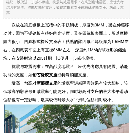
硅脂，以便进一步减小摩擦。抗震与减震需求：在高烈度地震区，应优先考
虑具有隔震、消能功能的支座，如铅芯橡胶支座或特殊消能支座。墩高：墩
高...
嵌放在梁底钢板上宽槽中的不锈钢板，厚度为3MM，梁在伸缩移
动时，因为不锈钢板有很好的光洁度，又在四氟板表面上，所以摩擦
阻力很小，四氟板式橡胶支座表面粘贴的聚四氟乙烯板厚为1.5MM左
右，在四氟表平面上有直径8MM左右，深度约1MM的球冠形的储油
坑，在安装时涂以295硅脂，以便进一步减小摩擦。
抗震与减震需求：在高烈度地震区，应优先考虑具有隔震、消能
功能的支座，如
铅芯橡胶支座
或特殊消能支座。
墩高：墩高对
摩擦摆支座
的墩底弯矩减隔震效果有较大影响，较
低墩高的墩底弯矩减震率可能更好，同时墩高对支座的最大水平滑动
位移也有一定影响，墩高较低时最大水平滑动位移相对较小。