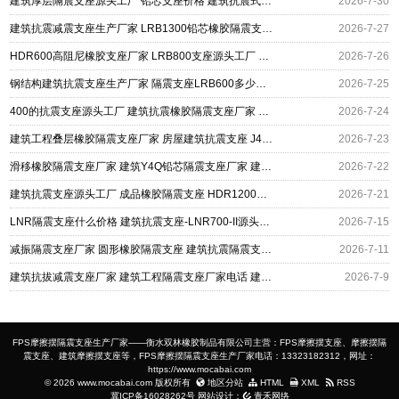
建筑厚层隔震支座源头工厂 铅芯支座价格 建筑抗震式橡胶隔震支座定制
2026-7-30
建筑抗震减震支座生产厂家 LRB1300铅芯橡胶隔震支座厂家电话 抗震支座LNR700多少钱
2026-7-27
HDR600高阻尼橡胶支座厂家 LRB800支座源头工厂 钢连廊用建筑抗震支座
2026-7-26
钢结构建筑抗震支座生产厂家 隔震支座LRB600多少钱 LNR1100支座多少钱
2026-7-25
400的抗震支座源头工厂 建筑抗震橡胶隔震支座厂家 建筑铅芯隔振支座厂家
2026-7-24
建筑工程叠层橡胶隔震支座厂家 房屋建筑抗震支座 J4Q铅芯隔震支座厂家
2026-7-23
滑移橡胶隔震支座厂家 建筑Y4Q铅芯隔震支座厂家 建筑抗震支座哪里便宜
2026-7-22
建筑抗震支座源头工厂 成品橡胶隔震支座 HDR1200高阻尼隔震支座多少钱
2026-7-21
LNR隔震支座什么价格 建筑抗震支座-LNR700-II源头工厂 LNR1500天然橡胶支座多少钱
2026-7-15
减振隔震支座厂家 圆形橡胶隔震支座 建筑抗震隔震支座工厂
2026-7-11
建筑抗拔减震支座厂家 建筑工程隔震支座厂家电话 建筑高阻尼变刚度支座生产厂家
2026-7-9
FPS摩擦摆隔震支座生产厂家——衡水双林橡胶制品有限公司主营：FPS摩擦摆支座、摩擦摆隔
震支座、建筑摩擦摆支座等，FPS摩擦摆隔震支座生产厂家电话：13323182312，网址：
https://www.mocabai.com
© 2026 www.mocabai.com 版权所有
地区分站
HTML
XML
RSS
冀ICP备16028262号
网站设计：
青禾网络