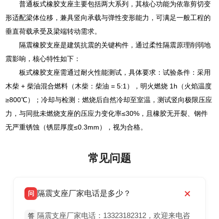
普通板式橡胶支座主要包括两大系列，其核心功能为依靠剪切变
形适配梁体位移，兼具竖向承载与弹性变形能力，可满足一般工程的
垂直荷载承受及梁端转动需求。
隔震橡胶支座是建筑抗震的关键构件，通过柔性隔震原理削弱地
震影响，核心特性如下：
板式橡胶支座需通过耐火性能测试，具体要求：试验条件：采用
木柴 + 柴油混合燃料（木柴：柴油 = 5:1），明火燃烧 1h（火焰温度
≥800℃）；冷却与检测：燃烧后自然冷却至室温，测试竖向极限压应
力，与同批未燃烧支座的压应力变化率≤30%，且橡胶无开裂、钢件
无严重锈蚀（锈层厚度≤0.3mm），视为合格。
常见问题
隔震支座厂家电话是多少？
问
隔震支座厂家电话：13323182312，欢迎来电咨
答