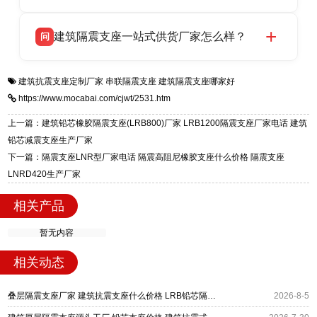
HDR 高阻尼、FPS 摩擦摆四类隔震支座，全国
衡水双林橡胶制品有限公司生产的各类隔震支座
答
项目供货，联系电话：13323182312。
建筑隔震支座一站式供货厂家怎么样？
问
适用于民用住宅隔震工程，实体工厂现货充足，
全国快速物流发货，同时提供专业选型设计与安
衡水双林橡胶制品有限公司是专业建筑隔震支座
答
装技术支持，主营 LRB、LNR、HDR、FPS 隔
建筑抗震支座定制厂家
串联隔震支座
建筑隔震支座哪家好
一站式供货厂家，拥有多年行业生产经验，国标
震支座，电话：13323182312，地址：衡水高新
https://www.mocabai.com/cjwt/2531.htm
标准生产 LRB/LNR/HDR/FPS 全系列支座，资
区迎宾大街 9 号。
质、检测报告完备，提供选型、深化、供货、安
上一篇：建筑铅芯橡胶隔震支座(LRB800)厂家 LRB1200隔震支座厂家电话 建筑
装指导全套服务，厂址衡水高新区北方工业基地
铅芯减震支座生产厂家
迎宾大街 9 号，厂家电话：13323182312。
下一篇：隔震支座LNR型厂家电话 隔震高阻尼橡胶支座什么价格 隔震支座
LNRD420生产厂家
相关产品
暂无内容
相关动态
叠层隔震支座厂家 建筑抗震支座什么价格 LRB铅芯隔震支座600厂家
2026-8-5