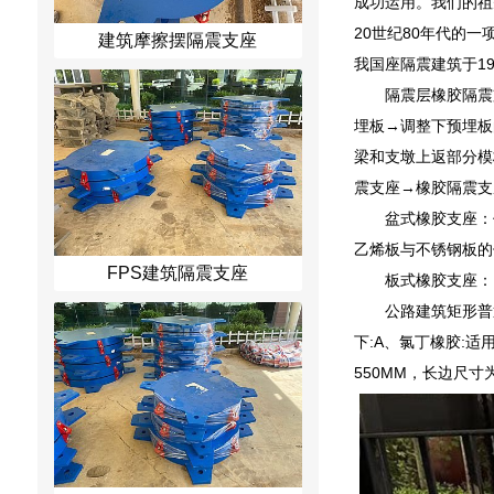
成功运用。我们的祖
20世纪80年代的
建筑摩擦摆隔震支座
我国座隔震建筑于1
隔震层橡胶隔震
埋板→调整下预埋板
梁和支墩上返部分模
震支座→橡胶隔震支
盆式橡胶支座：
乙烯板与不锈钢板的
FPS建筑隔震支座
板式橡胶支座：
公路建筑矩形普通
下:A、氯丁橡胶:适
550MM，长边尺寸为4