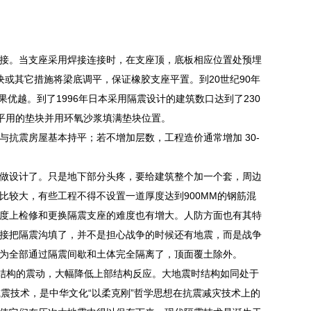
接。当支座采用焊接连接时，在支座顶，底板相应位置处预埋
或其它措施将梁底调平，保证橡胶支座平置。到20世纪90年
优越。到了1996年日本采用隔震设计的建筑数口达到了230
平用的垫块并用环氧沙浆填满垫块位置。
抗震房屋基本持平；若不增加层数，工程造价通常增加 30-
做设计了。只是地下部分头疼，要给建筑整个加一个套，周边
较大，有些工程不得不设置一道厚度达到900MM的钢筋混
度上检修和更换隔震支座的难度也有增大。人防方面也有其特
接把隔震沟填了，并不是担心战争的时候还有地震，而是战争
为全部通过隔震间歇和土体完全隔离了，顶面覆土除外。
部结构的震动，大幅降低上部结构反应。大地震时结构如同处于
减震技术，是中华文化“以柔克刚”哲学思想在抗震减灾技术上的