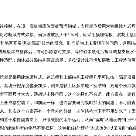
连接时，在顶、底板相应位置处预埋钢板，支座就位后用对称继续方式焊
对称断续方式焊接。当纵坡坡度大于1％时，应采用预埋钢板、混凝土垫块
个和地区开展“基础隔震”技术的研究。到当前为止未发现任何问题，运用结果
横隔板焊成整体后，方可拆除临时支撑。等待砂浆硬化后拆除调整支座水
性适配：砌体或砖混结构隔震房屋，若按设计规范增加层数，工程造价可与
馆就是采用建筑师模式。建筑师和上部结构工程师几乎可以按非隔震项目
。基坑开挖深度也会加深，如果是软土区多层地下室结构，则这个压力就比
室平面尺寸太大，远超过主楼范围，这个选择也不合适。此方案在一定程
上全成临空墙了，和前面一样，也许需要研究战时加固的问题，不可能直
来。其实这个方案还有一个意外的好处，主体结构地下室不用防水了！因
构置于柔性隔震层上，只做缓慢的水平运动，从而“隔离”从地面传到上
效保护建筑和室内物品不受损坏。这种把传统“硬抗”方式改为“以柔克刚”的