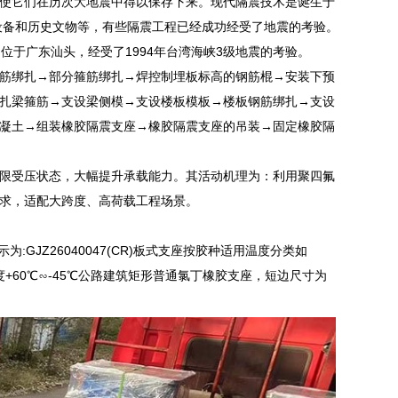
使它们在历次大地震中得以保存下来。现代隔震技术是诞生于
设备和历史文物等，有些隔震工程已经成功经受了地震的考验。
，位于广东汕头，经受了1994年台湾海峡3级地震的考验。
筋绑扎→部分箍筋绑扎→焊控制埋板标高的钢筋棍→安装下预
扎梁箍筋→支设梁侧模→支设楼板模板→楼板钢筋绑扎→支设
凝土→组装橡胶隔震支座→橡胶隔震支座的吊装→固定橡胶隔
限受压状态，大幅提升承载能力。其活动机理为：利用聚四氟
求，适配大跨度、高荷载工程场景。
:GJZ26040047(CR)板式支座按胶种适用温度分类如
用温度+60℃∽-45℃公路建筑矩形普通氯丁橡胶支座，短边尺寸为