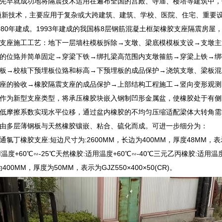
先早就成功地将隔震技术运用在遍布全国的宫殿、寺庙、楼塔等建筑中，
一项新技术，主要应用于复杂或大跨建筑、建筑、学校、医院、住宅、重要
980年建成。1993年建成的我国栋8层钢筋混凝土框架橡胶支座隔震房屋
支座施工工艺：地下一层墙柱模板拆除→支墩、梁底模模板支设→支墩主
的位臵并简单固定→穿梁下铁→绑扎梁高范围内支墩箍筋→穿梁上铁→绑
板→校核下预埋板位臵和标高→下预埋板的成品保护→浇筑支墩、梁板混
座的验收→橡胶隔震支座的成品保护→上部结构工程施工→竖向变形观测
作为新型支座类型，将承压橡胶块嵌入钢制凹形金属盆，使橡胶处于有侧
低摩擦系数实现水平位移，通过盆内橡胶的不均匀压缩适配梁体大转角需
由多层薄钢板与天然橡胶镶嵌、粘合、硫化而成。可进一步细分为：
氯丁橡胶支座:短边尺寸为:2600MM，长边为400MM，厚度48MM，表示为
用温度+60℃∽-25℃天然橡胶:适用温度+60℃∽-40℃三元乙丙橡胶:适
00MM，厚度为50MM，表示为GJZ550×400×50(CR)。