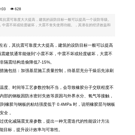
00:03
628
右，其抗震可靠度大大提高，建筑的设防目标一般可以提高一个设防等级。
坏，中震不坏或轻度破坏，大震不丧失使用功能。，其潜在的经济效益和
/8左右，其抗震可靠度大大提高，建筑的设防目标一般可以提高
隔震建筑通常能做到“小震不坏，中震不坏或轻度破坏，大震不
隔震结构造偷降低7-15%。
措施包括：加强基层施工质量控制，待基层充分干燥后先涂刷
温度、时间等工艺参数控制不当，会导致橡胶分子交联程度不
内部的钢板因防水密封失效等原因与外界水分、氧气等接触，
橡胶与钢板的粘结强度低于 0.4MPa 时，说明橡胶层与钢板
安全 。
过优化减隔震支座参数，提出一种无需迭代的性能设计方法
建筑预期性能目标，提升设计效率与可靠性。