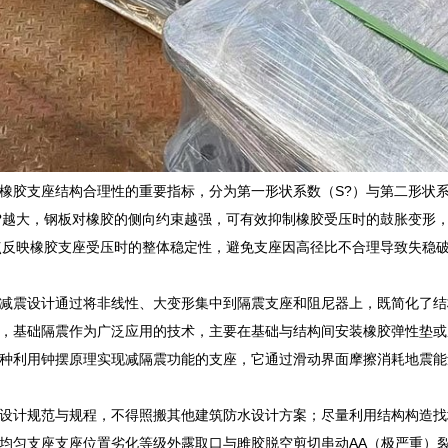
橡胶支座结构合理性的重要指标，分为第一形状系数（S?）与第二形状系
?越大，钢板对橡胶的侧向约束越强，可有效抑制橡胶受压时的鼓胀变形，根
点反映橡胶支座受压时的整体稳定性，避免支座因高径比不合理导致失稳破
减震设计通过将非线性、大变形集中到隔震支座和阻尼器上，既简化了结
，基础隔震作为广泛应用的技术，主要在基础与结构间安装橡胶弹性垫或
种利用钟摆原理实现减隔震功能的支座，它通过滑动界面摩擦消耗地震能
设计规范与规程，不得照搬其他建筑防水设计方案；尽量利用结构构造找
均匀支座支座位置劣化等级外露取口与雎胶脱空剪切串动AA（极严重）