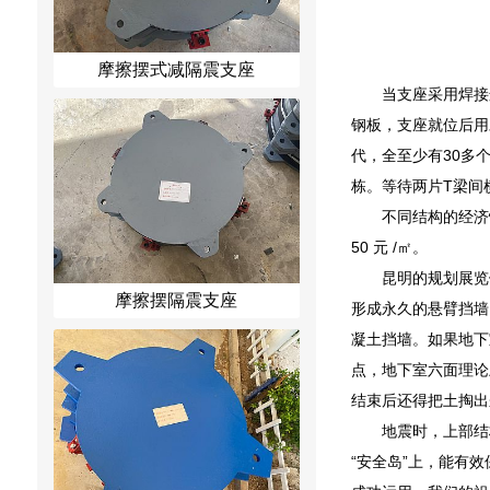
摩擦摆式减隔震支座
当支座采用焊接
钢板，支座就位后用
代，全至少有30多
栋。等待两片T梁间
不同结构的经济
50 元 /㎡。
昆明的规划展览
摩擦摆隔震支座
形成永久的悬臂挡墙
凝土挡墙。如果地下
点，地下室六面理论
结束后还得把土掏出
地震时，上部结
“安全岛”上，能有