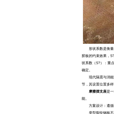
形状系数是衡量
胶板的约束效果，S
状系数（S?）：重
确定。
现代隔震与消能
节，其设置位置多样
摩擦摆支座
是一
能。
方案设计：遵循
类型裂纹钢板不