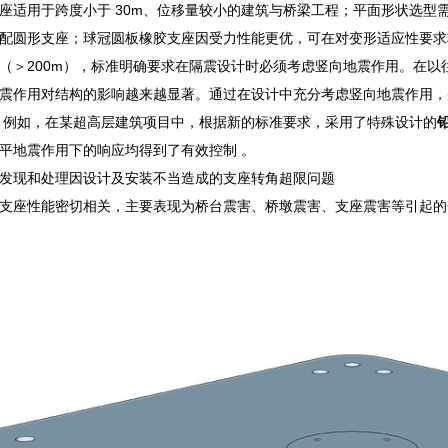
座适用于跨度小于 30m、位移量较小的建筑与桥梁工程；平面形状选型
配圆形支座；球冠圆板橡胶支座因受力性能更优，可在对变形适应性要求
（＞200m），标准明确要求在隔震设计时必须考虑竖向地震作用。在
震作用对结构的影响越来越显著。通过在设计中充分考虑竖向地震作用，
。例如，在某超高层建筑项目中，根据新的标准要求，采用了特殊设计的
平地震作用下的响应均得到了有效控制 。
发现和处理因设计及安装不当造成的支座转角超限问题
支座性能密切相关，主要表现为桥台震害、桥墩震害、支座震害等引起的