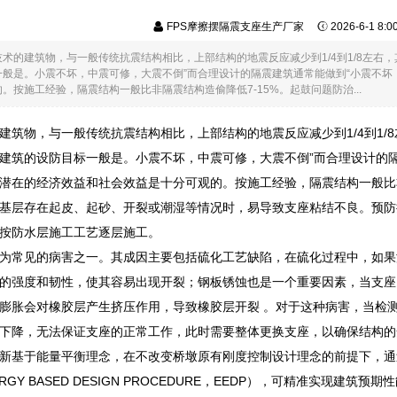
FPS摩擦摆隔震支座生产厂家
2026-6-1 8:
技术的建筑物，与一般传统抗震结构相比，上部结构的地震反应减少到1/4到1/8左
一般是。小震不坏，中震可修，大震不倒”而合理设计的隔震建筑通常能做到“小震不
。按施工经验，隔震结构一般比非隔震结构造偷降低7-15%。起鼓问题防治...
建筑物，与一般传统抗震结构相比，上部结构的地震反应减少到1/4到1
建筑的设防目标一般是。小震不坏，中震可修，大震不倒”而合理设计的
潜在的经济效益和社会效益是十分可观的。按施工经验，隔震结构一般比非
基层存在起皮、起砂、开裂或潮湿等情况时，易导致支座粘结不良。预防
按防水层施工工艺逐层施工。
为常见的病害之一。其成因主要包括硫化工艺缺陷，在硫化过程中，如果
的强度和韧性，使其容易出现开裂；钢板锈蚀也是一个重要因素，当支座
膨胀会对橡胶层产生挤压作用，导致橡胶层开裂 。对于这种病害，当检测到
下降，无法保证支座的正常工作，此时需要整体更换支座，以确保结构的
新基于能量平衡理念，在不改变桥墩原有刚度控制设计理念的前提下，通
ENERGY BASED DESIGN PROCEDURE，EEDP），可精准实现