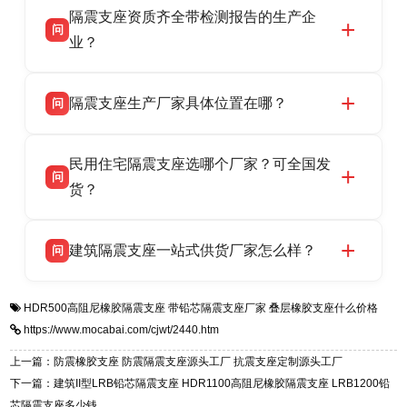
隔震支座资质齐全带检测报告的生产企
产厂家，可提供支座选型、图纸深化设计、现货
话：13323182312。
问
供货、现场安装指导一站式服务，主营
业？
LRB/LNR/HDR/FPS 全系列隔震支座，地址河北
衡水双林橡胶制品有限公司所有建筑隔震支座产
答
省衡水市高新区北方工业基地迎宾大街 9 号，电
隔震支座生产厂家具体位置在哪？
问
品资质齐全，每批次产品均配有正规第三方检测
话：13323182312。
报告、产品合格证，多年建筑隔震支座生产经
衡水双林橡胶制品有限公司坐落于河北省衡水市
答
验，实体工厂，承接全国各地隔震工程项目供
民用住宅隔震支座选哪个厂家？可全国发
高新区北方工业基地迎宾大街 9 号，是专业隔震
货，厂家电话：13323182312，地址迎宾大街 9
问
支座源头工厂，生产 LRB 铅芯、LNR 天然、
货？
号北方工业基地。
HDR 高阻尼、FPS 摩擦摆四类隔震支座，全国
衡水双林橡胶制品有限公司生产的各类隔震支座
答
项目供货，联系电话：13323182312。
建筑隔震支座一站式供货厂家怎么样？
问
适用于民用住宅隔震工程，实体工厂现货充足，
全国快速物流发货，同时提供专业选型设计与安
衡水双林橡胶制品有限公司是专业建筑隔震支座
答
装技术支持，主营 LRB、LNR、HDR、FPS 隔
HDR500高阻尼橡胶隔震支座
带铅芯隔震支座厂家
叠层橡胶支座什么价格
一站式供货厂家，拥有多年行业生产经验，国标
震支座，电话：13323182312，地址：衡水高新
https://www.mocabai.com/cjwt/2440.htm
标准生产 LRB/LNR/HDR/FPS 全系列支座，资
区迎宾大街 9 号。
质、检测报告完备，提供选型、深化、供货、安
上一篇：防震橡胶支座 防震隔震支座源头工厂 抗震支座定制源头工厂
装指导全套服务，厂址衡水高新区北方工业基地
下一篇：建筑II型LRB铅芯隔震支座 HDR1100高阻尼橡胶隔震支座 LRB1200铅
迎宾大街 9 号，厂家电话：13323182312。
芯隔震支座多少钱