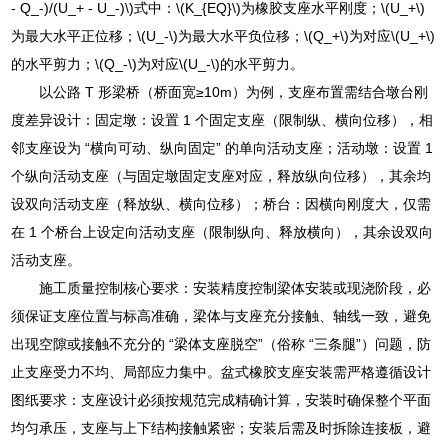
- Q_-)/(U_+ - U_-)\)式中：\(K_{EQ}\)为橡胶支座水平刚度；\(U_+\)
为最大水平正位移；\(U_-\)为最大水平负位移；\(Q_+\)为对应\(U_+\)
的水平剪力；\(Q_-\)为对应\(U_-\)的水平剪力。
以公路 T 形梁桥（桥面宽≥10m）为例，支座布置需结合墩台刚
度差异设计：固定墩：设置 1 个固定支座（限制纵、横向位移），相
邻支座设为 “横向可动、纵向固定” 的单向活动支座；活动墩：设置 1
个纵向活动支座（与固定墩固定支座对应，释放纵向位移），其余均
设双向活动支座（释放纵、横向位移）；桥台：因横向刚度大，仅需
在 1 个桥台上设定向活动支座（限制纵向、释放横向），其余设双向
活动支座。
施工质量控制核心要求：安装精度控制梁体安装或现浇阶段，必
须保证支座位置与标高准确，梁体与支座充分接触、轴线一致，避免
出现空隙或接触不充分的 “梁体支座脱空”（俗称 “三条腿”）问题，防
止支座受力不均、局部应力集中。盆式橡胶支座安装需严格遵循设计
图纸要求：支座设计必须按规范完成精确计算，安装时确保整个平面
均匀承压，支座与上下结构接触紧密；安装后需及时拆除连接板，避