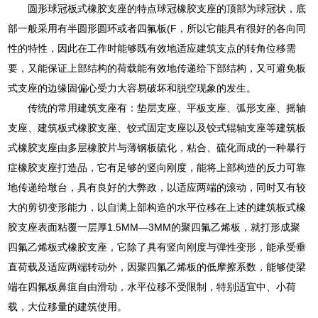
圆形球冠板式橡胶支座的特点球冠橡胶支座的顶部为球冠状，底
部一般采用有半圆形圆环或者四氟板(F，所以它能具有很好的各向同
性的特性，因此在工作时能够既有效地适应建筑支点的转角位移需
要，又能保证上部结构的荷载能有效地传递给下部结构，又可避免板
式支座的边缘固偏心受力大容易破坏和脱空现象的发生。
传统的常用建筑支座有：垫层支座、平板支座、弧形支座、摇轴
支座、建筑板式橡胶支座、铰式固定支座以及铰式辊轴支座等建筑板
式橡胶支座由多层橡胶片与薄钢板硫化，粘合、硫化而成的一种暴行
症橡胶支座打造品，它有足够的竖向刚度，能将上部构造的反力可靠
地传递给墩台，具有良好的大弊政，以适应两端的滚动，同时又有较
大的剪切变形能力，以自满上部构造的水平位移在上述的建筑板式橡
胶支座表面粘覆一层厚1.5MM—3MM的聚四氟乙烯板，就打形成聚
四氟乙烯板式橡胶支座，它除了具有竖向刚度与弹性变形，能承受垂
直荷载及适应两端转动外，因聚四氟乙烯板的低摩擦系数，能够使梁
端在四氟板鼻疽自由滑动，水平位移不受限制，特别适宜中、小荷
载，大位移量的建筑使用。