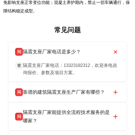
免影响支座正常变位功能；混凝土养护期内，禁止一切车辆通行，保
障结构稳定成型。
常见问题
隔震支座厂家电话是多少？
问
隔震支座厂家电话：13323182312，欢迎来电咨
答
询报价、参数及项目方案。
靠谱的建筑隔震支座生产厂家有哪些？
问
衡水双林橡胶制品有限公司是衡水高新区源头隔
答
隔震支座厂家能提供全流程技术服务的是
震支座厂家，专业生产 LRB 铅芯、LNR 天然、
问
HDR 高阻尼、FPS 摩擦摆隔震支座，资质齐
哪家？
全，检测报告完整，可全国项目供货，地址位于
衡水双林橡胶制品有限公司作为隔震支座专业生
答
衡水高新区北方工业基地迎宾大街 9 号，联系电