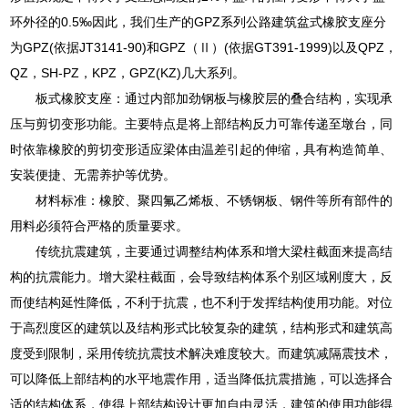
环外径的0.5‰因此，我们生产的GPZ系列公路建筑盆式橡胶支座分
为GPZ(依据JT3141-90)和GPZ（Ⅱ）(依据GT391-1999)以及QPZ，
QZ，SH-PZ，KPZ，GPZ(KZ)几大系列。
板式橡胶支座：通过内部加劲钢板与橡胶层的叠合结构，实现承
压与剪切变形功能。主要特点是将上部结构反力可靠传递至墩台，同
时依靠橡胶的剪切变形适应梁体由温差引起的伸缩，具有构造简单、
安装便捷、无需养护等优势。
材料标准：橡胶、聚四氟乙烯板、不锈钢板、钢件等所有部件的
用料必须符合严格的质量要求。
传统抗震建筑，主要通过调整结构体系和增大梁柱截面来提高结
构的抗震能力。增大梁柱截面，会导致结构体系个别区域刚度大，反
而使结构延性降低，不利于抗震，也不利于发挥结构使用功能。对位
于高烈度区的建筑以及结构形式比较复杂的建筑，结构形式和建筑高
度受到限制，采用传统抗震技术解决难度较大。而建筑减隔震技术，
可以降低上部结构的水平地震作用，适当降低抗震措施，可以选择合
适的结构体系，使得上部结构设计更加自由灵活，建筑的使用功能得