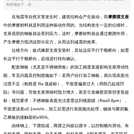
制措施如下：若...
在地震等自然灾害发生时，建筑结构会产生振动，而
摩擦摆支座
中的摩擦材料就是利用这种振动作用的。当结构发生一定的位移时，
支座底部的钢板就会受到应力，这时，摩擦材料就会通过擦蹭作用，
产生摩擦力抵消这部分应力，从而达到减震的效果。
位移方向：板式橡胶支座安装时，其短边应平行于顺桥向；如需
长边平行于顺桥向，必须进行转向确认。
配套钢板（尤其是不锈钢滑板）的加工精度直接影响支座滑动性
能，常见问题及控制措施如下：若用户自行加工钢板，易出现表面光
洁度不足（粗糙度 Ra 值超标）、平面度偏差过大（局部凸起或凹
陷）等问题，导致支座滑移时阻力增大，甚至引发橡胶层剪切变形超
标；规范要求：不锈钢板表面光洁度需达到镜面级（Ra≤0.8μm），
平面度误差≤0.1mm/m，加工后需进行表面抛光处理，确保与聚四氟
乙烯板的接触面积≥95%。
由铸钢上、下摆组成，两摆之间嵌以摆卡，以控制横向滑动。有
方框支撑、圆框支撑、交叉支撑、斜杆支撑、K型支撑等。有高阻尼