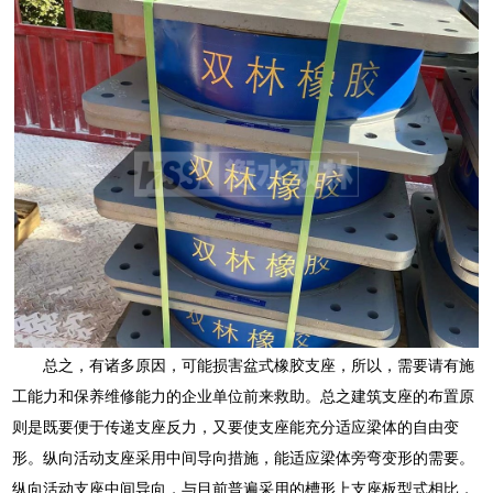
总之，有诸多原因，可能损害盆式橡胶支座，所以，需要请有施
工能力和保养维修能力的企业单位前来救助。总之建筑支座的布置原
则是既要便于传递支座反力，又要使支座能充分适应梁体的自由变
形。纵向活动支座采用中间导向措施，能适应梁体旁弯变形的需要。
纵向活动支座中间导向，与目前普遍采用的槽形上支座板型式相比，