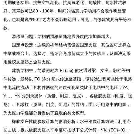
周期疲惫功用、抗热空气老化、抗臭氧老化、耐酸性、耐水性均较
好，其寿数可达80～100年，时间的隔震力学功用不会发作明显变
化，也就是说在80年之内不会影响运用，可见，与修建物具有平等寿
数。
滑移量问题：结构的滑移量随地震强度的增加而增大。
固定点设定：连续梁桥等结构需设置固定支座，其位置可选择在
中墩或桥台上。选择时，需综合考虑荷载大小与位移量，从而决定采
用橡胶支座还是金属支座。
建筑结构中，简谐激励力 FI (Jω) 依次通过梁、支座、墩柱等构
件传递，最终以 FO (Jω) 形式传递至基础，该传递过程可类比于电路
中电流的流动；各构件两端的速度变化量类比于电路中的电压；YA、
Y…、YN 分别为梁体（质量、刚度、阻尼）、各橡胶支座（刚度、阻
尼）、各墩柱（质量、刚度、阻尼）的导纳，类比于电路中的电阻，
为支座力学性能分析提供了直观的类比模型。
橡胶支座性能参数计算与影响分析：水平刚度计算方法：利用滞
回曲线，板式橡胶支座水平刚度可按以下公式计算：\(K_{EQ}=(Q_+