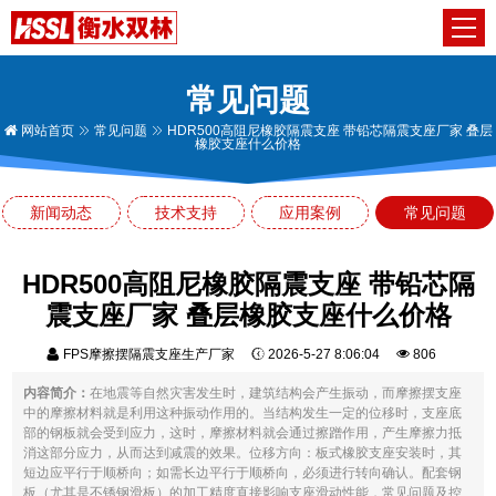
常见问题
网站首页
常见问题
HDR500高阻尼橡胶隔震支座 带铅芯隔震支座厂家 叠层
橡胶支座什么价格
新闻动态
技术支持
应用案例
常见问题
HDR500高阻尼橡胶隔震支座 带铅芯隔
震支座厂家 叠层橡胶支座什么价格
FPS摩擦摆隔震支座生产厂家
2026-5-27 8:06:04
806
内容简介：
在地震等自然灾害发生时，建筑结构会产生振动，而摩擦摆支座
中的摩擦材料就是利用这种振动作用的。当结构发生一定的位移时，支座底
部的钢板就会受到应力，这时，摩擦材料就会通过擦蹭作用，产生摩擦力抵
消这部分应力，从而达到减震的效果。位移方向：板式橡胶支座安装时，其
短边应平行于顺桥向；如需长边平行于顺桥向，必须进行转向确认。配套钢
板（尤其是不锈钢滑板）的加工精度直接影响支座滑动性能，常见问题及控