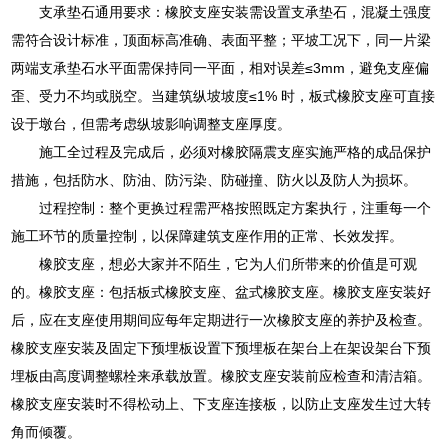
支承垫石通用要求：橡胶支座安装需设置支承垫石，混凝土强度
需符合设计标准，顶面标高准确、表面平整；平坡工况下，同一片梁
两端支承垫石水平面需保持同一平面，相对误差≤3mm，避免支座偏
歪、受力不均或脱空。当建筑纵坡坡度≤1% 时，板式橡胶支座可直接
设于墩台，但需考虑纵坡影响调整支座厚度。
施工全过程及完成后，必须对橡胶隔震支座实施严格的成品保护
措施，包括防水、防油、防污染、防碰撞、防火以及防人为损坏。
过程控制：整个更换过程需严格按照既定方案执行，注重每一个
施工环节的质量控制，以保障建筑支座作用的正常、长效发挥。
橡胶支座，想必大家并不陌生，它为人们所带来的价值是可观
的。橡胶支座：包括板式橡胶支座、盆式橡胶支座。橡胶支座安装好
后，应在支座使用期间应每年定期进行一次橡胶支座的养护及检查。
橡胶支座安装及固定下预埋板设置下预埋板在架台上在架设架台下预
埋板由高度调整螺栓来承载放置。橡胶支座安装前应检查和清洁箱。
橡胶支座安装时不得松动上、下支座连接板，以防止支座发生过大转
角而倾覆。