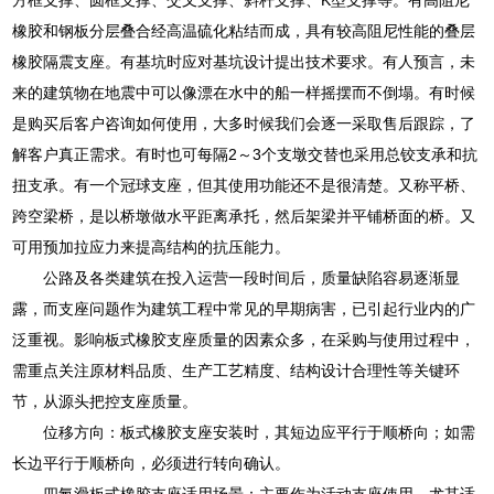
橡胶和钢板分层叠合经高温硫化粘结而成，具有较高阻尼性能的叠层
橡胶隔震支座。有基坑时应对基坑设计提出技术要求。有人预言，未
来的建筑物在地震中可以像漂在水中的船一样摇摆而不倒塌。有时候
是购买后客户咨询如何使用，大多时候我们会逐一采取售后跟踪，了
解客户真正需求。有时也可每隔2～3个支墩交替也采用总铰支承和抗
扭支承。有一个冠球支座，但其使用功能还不是很清楚。又称平桥、
跨空梁桥，是以桥墩做水平距离承托，然后架梁并平铺桥面的桥。又
可用预加拉应力来提高结构的抗压能力。
公路及各类建筑在投入运营一段时间后，质量缺陷容易逐渐显
露，而支座问题作为建筑工程中常见的早期病害，已引起行业内的广
泛重视。影响板式橡胶支座质量的因素众多，在采购与使用过程中，
需重点关注原材料品质、生产工艺精度、结构设计合理性等关键环
节，从源头把控支座质量。
位移方向：板式橡胶支座安装时，其短边应平行于顺桥向；如需
长边平行于顺桥向，必须进行转向确认。
四氟滑板式橡胶支座适用场景：主要作为活动支座使用，尤其适