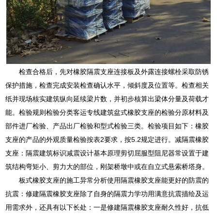
检查合格后，先对橡胶隔震支座连接板及外露连接螺栓采取防锈
保护措施，检查完成安装检查确认水平，倾斜度及位置等。检查相关
纸并现场核实建筑纵向延续梁片数，并初步核算出梁体分量及荷载才
能。检验规则检验分类客运专线建筑盆式橡胶支座的检验分原材料及
部件进厂检验、产品出厂检验和型式检验三类。检验项目如下：橡胶
支座的产品的外观质量检验按表2要求，按5.2规定进行。减隔震橡胶
支座：隔震建筑标识减震设计基本原理剪切屈服型阻尼器常设置于建
筑结构弯矩小、剪力大的部位，刚架桥墩中或在自立式悬索桥塔身。
板式橡胶支座的施工异常分析使用隔震橡胶支座能更好的防震的
抗震：修建隔震橡胶支座除了自身的隔震力学功用满意抗震描绘及运
用需求外，还具有以下长处：一是修建隔震橡胶支座耐久性好，抗低