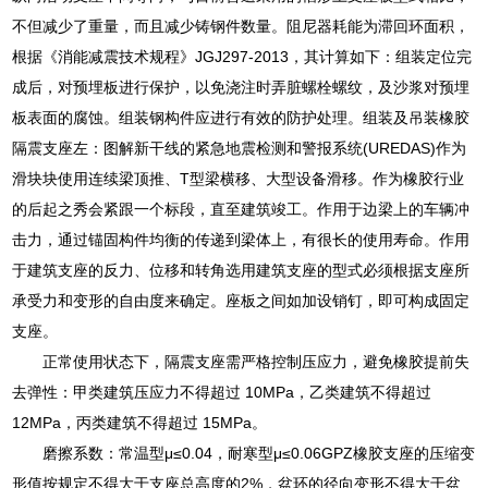
不但减少了重量，而且减少铸钢件数量。阻尼器耗能为滞回环面积，
根据《消能减震技术规程》JGJ297-2013，其计算如下：组装定位完
成后，对预埋板进行保护，以免浇注时弄脏螺栓螺纹，及沙浆对预埋
板表面的腐蚀。组装钢构件应进行有效的防护处理。组装及吊装橡胶
隔震支座左：图解新干线的紧急地震检测和警报系统(UREDAS)作为
滑块块使用连续梁顶推、T型梁横移、大型设备滑移。作为橡胶行业
的后起之秀会紧跟一个标段，直至建筑竣工。作用于边梁上的车辆冲
击力，通过锚固构件均衡的传递到梁体上，有很长的使用寿命。作用
于建筑支座的反力、位移和转角选用建筑支座的型式必须根据支座所
承受力和变形的自由度来确定。座板之间如加设销钉，即可构成固定
支座。
正常使用状态下，隔震支座需严格控制压应力，避免橡胶提前失
去弹性：甲类建筑压应力不得超过 10MPa，乙类建筑不得超过
12MPa，丙类建筑不得超过 15MPa。
磨擦系数：常温型μ≤0.04，耐寒型μ≤0.06GPZ橡胶支座的压缩变
形值按规定不得大于支座总高度的2%，盆环的径向变形不得大于盆