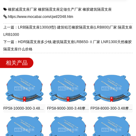
衡水双林橡胶制品有限公司是专业建筑隔震支座
答
装技术支持，主营 LRB、LNR、HDR、FPS 隔
橡胶减震支座厂家
橡胶隔震支座定做生产厂家
橡胶建筑隔震支座
一站式供货厂家，拥有多年行业生产经验，国标
震支座，电话：13323182312，地址：衡水高新
https://www.mocabai.com/cjwt/2048.htm
标准生产 LRB/LNR/HDR/FPS 全系列支座，资
区迎宾大街 9 号。
质、检测报告完备，提供选型、深化、供货、安
上一篇：LRB隔震支座1300(II型) 建筑铅芯橡胶隔震支座(LRB800)厂家 隔震支座
装指导全套服务，厂址衡水高新区北方工业基地
LRB1000
迎宾大街 9 号，厂家电话：13323182312。
下一篇：HDR隔震支座多少钱 建筑隔震支座LRB650-Ⅱ厂家 LNR1300天然橡胶
隔震支座什么价格
相关产品
FPSII-10000-300-3.48摩擦摆隔震支座
FPSII-9000-300-3.48摩擦摆隔震支座
FPSII-8000-300-3.48摩擦摆隔震支座