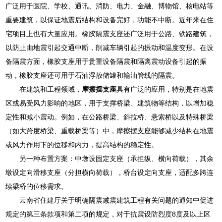
广泛用于医院、学校、通讯、消防、电力、金融、博物馆、核电站等
重要建筑，以保证地震后结构和设备完好，功能不中断。近年来在住
宅项目上也有大量应用。橡胶隔震支座还广泛用于公路、铁路建筑，
以防止由地震引起交通中断，削减车辆引起的振动和温度变形。在设
备隔震方面，橡胶支座用于贵重设备隔震和隔离震动设备引起的振
动，橡胶支座还可用于石油浮放储罐和输油管线的隔震。
在建筑和工程领域，
摩擦摆支座
具有广泛的应用，特别是在地震
区或易受风力影响的地区，用于支撑桥梁、建筑物等结构，以增加稳
定性和减小震动。例如，在公路桥梁、斜拉桥、悬索桥以及特殊桥梁
（如大跨度桥梁、重载桥梁等）中，摩擦摆支座能够减少结构在地震
或风力作用下的位移和内力，提高结构的稳定性。
另一种布置方案：中墩设固定支座（承担纵、横向荷载），其余
墩设定向滑移支座（分担横向荷载），桥台设定向支座，适配多跨连
续梁桥的位移需求。
云南省住建厅关于明确隔震减震建筑工程有关问题的通知中促进
规定的第三条款项和第二项的规定，对于抗震设防烈度8度及以上区