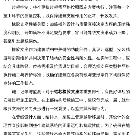
过程控制：整个更换过程需严格按照既定方案执行，注重每一个
施工环节的质量控制，以保障建筑支座作用的正常、长效发挥。
橡胶支座性能关联：加筋板的设计与质量直接决定支座的压缩强
度和刚度。若加筋板不满足规范要求，将可能导致支座承载力下降，
甚至引发超载损伤。
橡胶支座作为建筑结构中关键的功能部件，其设计选型、安装精
度与后期维护共同决定了结构的安全性与耐久性。在实际工程中，应
结合具体跨径、位移需求及抗震设防目标，合理选择支座类型并严格
执行施工与养护标准，以确保建筑在各类荷载与变形条件下均能保持
良好的工作状态。
施工记录与监测：对于
铅芯橡胶支座
等重要部件，应做好详尽的
安装过程施工记录。在上部结构后续施工中，建议每完成一层，就对
橡胶支座的竖向变形进行一次观测，以监控其长期行为。
在管线设计方面，给排水、采暖主管穿越滑移层时，其设计的合
理性直接影响到整个建筑系统的正常运行和抗震性能。为了确保在地
震等灾害发生时，这些管线不会因建筑结构的位移而受损，需采用多