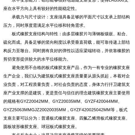
座在水平方向上具有较好的性能稳定性。
承载力与尺寸设计：支座须具备足够的平面尺寸以支承上部结构
压力，同时厚度需满足水平位移和转角需求。
板式橡胶支座结构与特性：由多层橡胶片与薄钢板镶嵌、粘合、
硫化而成。具备足够的竖向刚度以承受垂直荷载，能可靠传递上部结
构反力至墩台。同时拥有良好的弹性以适应梁端转动，并依靠橡胶的
剪切变形提供较大的水平位移能力。
避免使用不合格的板式橡胶支座产品，作为一有专业的橡胶支座
生产企业，我们认为建筑板式橡胶支座质量要从源头抓起，本着对企
业负责，对工程质量负责，对社会负责的态度，身体力行扞卫建筑支
座产业支撑的是建筑，更是责任与信任的理念建筑橡胶支座主要使用
的规格有GYZ20042MM、GYZ20035MM、GYZF420044MM、
GYZ25063MMGJZ20020035MM，GYZF420025042MM等，板式
支座主要可以分为：普通板式橡胶支座、四氟乙烯滑板式橡胶支座、
圆板坡形橡胶支座、球冠板式橡胶支座。
支点反力大小：这是决定支座承载等级的首要因素。