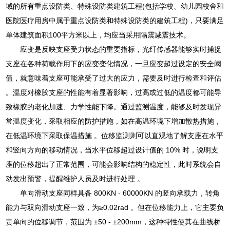
域的所有重点设防类、特殊设防类建筑工程(包括学校、幼儿园校舍和
医院医疗用房中属于重点设防类和特殊设防类的建筑工程)，只要满足
单体建筑面积100平方米以上，均应当采用隔震减震技术。
应变是反映支座受力状态的重要指标，光纤传感器能够实时捕捉
支座在各种荷载作用下的应变变化情况，一旦应变超过设定的安全阈
值，就意味着支座可能承受了过大的应力，需要及时进行检查和评估
。温度对橡胶支座的性能有着显著影响，过高或过低的温度都可能导
致橡胶的老化加速、力学性能下降。通过监测温度，能够及时发现异
常温度变化，采取相应的防护措施，如在高温环境下增加散热措施，
在低温环境下采取保温措施 。位移监测则可以直观地了解支座在水平
和竖向方向的移动情况，当水平位移超过设计值的 10% 时，说明支
座的位移超出了正常范围，可能会影响结构的稳定性，此时系统会自
动发出预警，提醒维护人员及时进行处理 。
单向滑动支座同样具备 800KN - 60000KN 的竖向承载力，转角
能力与双向滑动支座一致，为≥0.02rad 。但在位移能力上，它主要负
责单向的位移调节，范围为 ±50 - ±200mm，这种特性使其在曲线桥