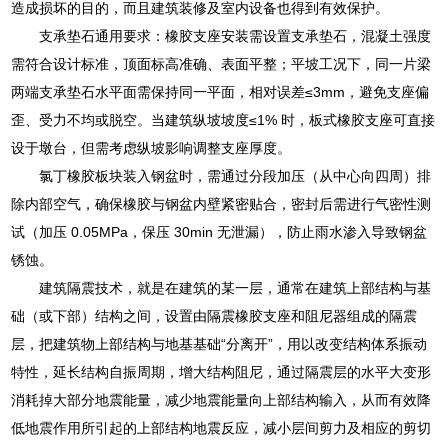
造成损坏的目的，而且建筑装修及室内设备也得到有效保护。
支承垫石通用要求：橡胶支座安装需设置支承垫石，混凝土强度
需符合设计标准，顶面标高准确、表面平整；平坡工况下，同一片梁
两端支承垫石水平面需保持同一平面，相对误差≤3mm，避免支座偏
歪、受力不均或脱空。当建筑纵坡坡度≤1% 时，板式橡胶支座可直接
设于墩台，但需考虑纵坡影响调整支座厚度。
氯丁橡胶板块装入钢盆时，需通过分段加压（从中心向四周）排
除内部空气，确保橡胶与钢盆内壁紧密贴合，密封后需进行气密性测
试（加压 0.05MPa，保压 30min 无泄漏），防止雨水渗入导致钢盆
锈蚀。
建筑隔震技术，就是在建筑的某一层，通常在建筑上部结构与基
础（或下部）结构之间，设置由隔震橡胶支座和阻尼器组成的隔震
层，把建筑物上部结构与地基基础“分离开”，用以改变结构体系振动
特性，延长结构自振周期，增大结构阻尼，通过隔震层的水平大变形
消耗掉大部分地震能量，减少地震能量向上部结构输入，从而有效降
低地震作用所引起的上部结构地震反应，减小层间剪力及相应的剪切