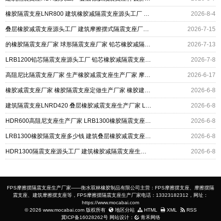
橡胶隔震支座LNR800 建筑橡胶减隔震支座源头工厂 LNR隔震支座1000(II型)源头工厂
2026-8-4
叠层橡胶减震支座源头工厂 建筑摩擦摆式隔震支座厂家 水平力分散型橡胶隔震支座
2026-7-15
的橡胶隔震支座厂家 球形隔震支座厂家 铅芯橡胶减隔震支座源头工厂
2026-7-13
LRB1200铅芯隔震支座源头工厂 铅芯橡胶减隔震支座什么价格 水平力分散力型LNR橡胶隔震支座
2026-7-8
高阻尼比隔震支座厂家 生产橡胶减震支座生产厂家 摩擦摆减隔震球型支座生产厂家
2026-6-17
橡胶减震支座厂家 橡胶隔震支座定做生产厂家 橡胶建筑隔震支座
2026-6-8
建筑隔震支座LNRD420 叠层橡胶减震支座生产厂家 LRB900-II型隔震支座厂家
2026-6-8
HDR600高阻尼支座生产厂家 LRB1300橡胶隔震支座什么价格 建筑橡胶减隔震支座生产厂家
2026-6-8
LRB1300橡胶隔震支座多少钱 建筑叠层橡胶减震支座源头工厂 铅芯减橡胶隔震支座厂家
2026-6-8
HDR1300隔震支座源头工厂 建筑橡胶减隔震支座生产厂家 摩擦摆建筑隔震支座厂家
2026-6-8
FPS摩擦摆隔震支座生产厂家——衡水双林橡胶制品有限公司主营：FPS摩擦摆支座、摩擦摆隔
震支座、建筑摩擦摆支座等，FPS摩擦摆隔震支座生产厂家电话：13323182312，网址：
https://www.mocabai.com
© 2026 www.mocabai.com 版权所有
地区分站
HTML
XML
RSS
冀ICP备16028262号
网站设计：
青禾网络