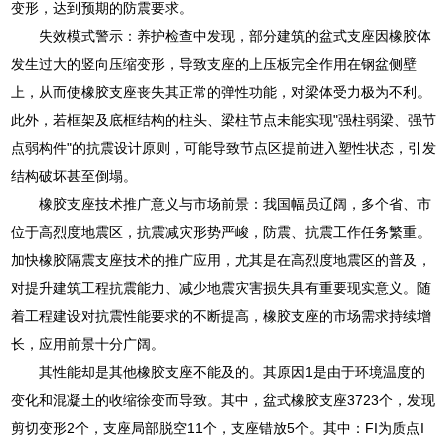
变形，达到预期的防震要求。
失效模式警示：养护检查中发现，部分建筑的盆式支座因橡胶体
发生过大的竖向压缩变形，导致支座的上压板完全作用在钢盆侧壁
上，从而使橡胶支座丧失其正常的弹性功能，对梁体受力极为不利。
此外，若框架及底框结构的柱头、梁柱节点未能实现"强柱弱梁、强节
点弱构件"的抗震设计原则，可能导致节点区提前进入塑性状态，引发
结构破坏甚至倒塌。
橡胶支座技术推广意义与市场前景：我国幅员辽阔，多个省、市
位于高烈度地震区，抗震减灾形势严峻，防震、抗震工作任务繁重。
加快橡胶隔震支座技术的推广应用，尤其是在高烈度地震区的普及，
对提升建筑工程抗震能力、减少地震灾害损失具有重要现实意义。随
着工程建设对抗震性能要求的不断提高，橡胶支座的市场需求持续增
长，应用前景十分广阔。
其性能却是其他橡胶支座不能及的。其原因1是由于环境温度的
变化和混凝土的收缩徐变而导致。其中，盆式橡胶支座3723个，发现
剪切变形2个，支座局部脱空11个，支座错放5个。其中：FI为质点I