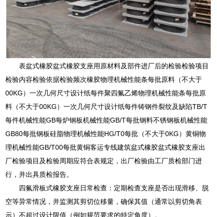
表盆式橡胶盆式橡胶支座用原材料及部件进厂后的检验检验项目
检验内容检验依据检验频次橡胶物理机械性能条每批原料（不大于
00KG）一次几何尺寸设计纸每件聚四氟乙烯物理机械性能条每批原
料（不大于00KG）一次几何尺寸设计纸每件铸钢件裂纹及缺陷TB/T
每件机械性能GB每炉钢板机械性能GB/T每批钢料不锈钢板机械性能
GB80每批钢板硅脂物理机械性能HG/T0每批（不大于0KG）黄铜物
理机械性能GB/T00每批黄铜客运专线建筑盆式橡胶盆式橡胶支座出
厂检验项目及检验周期应符合表规定，出厂检验由工厂质检部门进
行，并出具质检报告。
四氟滑板式橡胶支座日常检查：定期检查支座是否出现滑移、脱
空等异常情况，并监测其剪切位移量，确保其值（通常以剪切角表
示）不超过设计限值（例如规范要求的特定角度）。