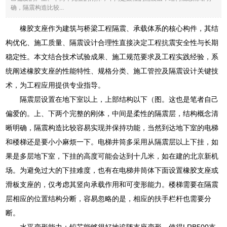
确，隔震构造比较...
橡胶支座作为建筑与桥梁工程隔震、承载体系的核心构件，其结
构优化、施工质量、隔震设计合理性直接决定工程抗震安全性与长期
稳定性。本文结合技术试验成果、施工规范要求及工程实践经验，系
统阐述橡胶支座的性能特性、规格分类、施工管控及隔震设计关键技
术，为工程应用提供专业指导。
隔震层设置在地下室以上，上部结构以下（图。这也是笔者自己
偏爱的。上、下两个完整的刚体，中间是柔性的隔震层，结构概念清
晰明确，隔震构造比较容易实现并保持功能，当然到达地下室的电梯
和楼梯还是要小小麻烦一下。电梯井筒多采用从隔震层以上下挂，如
果是多层地下室，下挂的高度可能会达到十几米，如在建的北京新机
场。为避免过大的下挂难度，也有在电梯井筒体下面设置橡胶支座或
滑板支座的，仅考虑其竖向承载作用和可变形能力。楼梯需要在隔震
层相应的位置结构分断，容易忽略的是，相应的扶手栏杆也需要分
断。
水平变形能力：铅芯能够很好地追随支座变形，使得LRB500支